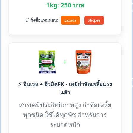
1kg: 250 บาท
🛒 สั่งซื้อแพนน่อน:
Lazada
Shopee
+
⚡ อินเวท + ฮิวมิคFK - เคมีกำจัดเพลี้ยแรง
แล้ว
สารเคมีประสิทธิภาพสูง กำจัดเพลี้ย
ทุกชนิด ใช้ได้ทุกพืช สำหรับการ
ระบาดหนัก