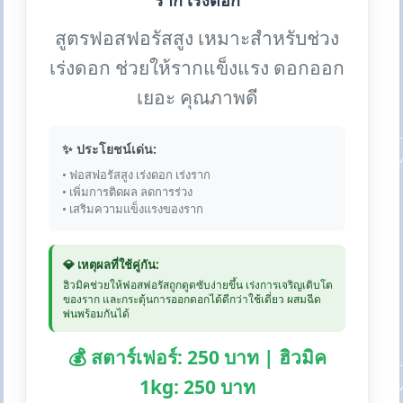
ราก เร่งดอก
สูตรฟอสฟอรัสสูง เหมาะสำหรับช่วง
เร่งดอก ช่วยให้รากแข็งแรง ดอกออก
เยอะ คุณภาพดี
✨ ประโยชน์เด่น:
• ฟอสฟอรัสสูง เร่งดอก เร่งราก
• เพิ่มการติดผล ลดการร่วง
• เสริมความแข็งแรงของราก
💎 เหตุผลที่ใช้คู่กัน:
ฮิวมิคช่วยให้ฟอสฟอรัสถูกดูดซับง่ายขึ้น เร่งการเจริญเติบโต
ของราก และกระตุ้นการออกดอกได้ดีกว่าใช้เดี่ยว ผสมฉีด
พ่นพร้อมกันได้
💰 สตาร์เฟอร์: 250 บาท | ฮิวมิค
1kg: 250 บาท