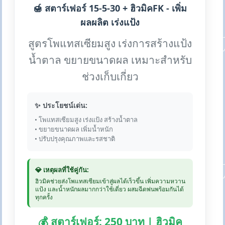
🍯 สตาร์เฟอร์ 15-5-30 + ฮิวมิคFK - เพิ่ม
ผลผลิต เร่งแป้ง
สูตรโพแทสเซียมสูง เร่งการสร้างแป้ง
น้ำตาล ขยายขนาดผล เหมาะสำหรับ
ช่วงเก็บเกี่ยว
✨ ประโยชน์เด่น:
• โพแทสเซียมสูง เร่งแป้ง สร้างน้ำตาล
• ขยายขนาดผล เพิ่มน้ำหนัก
• ปรับปรุงคุณภาพและรสชาติ
💎 เหตุผลที่ใช้คู่กัน:
ฮิวมิคช่วยส่งโพแทสเซียมเข้าสู่ผลได้เร็วขึ้น เพิ่มความหวาน
แป้ง และน้ำหนักผลมากกว่าใช้เดี่ยว ผสมฉีดพ่นพร้อมกันได้
ทุกครั้ง
💰 สตาร์เฟอร์: 250 บาท | ฮิวมิค