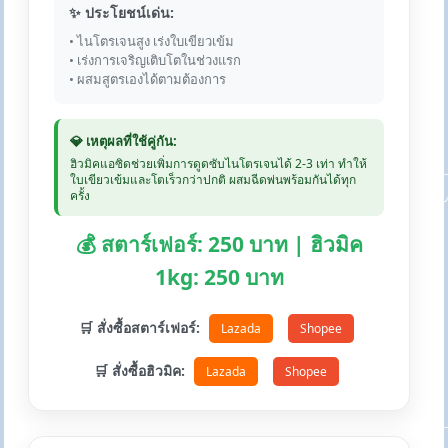
✨ ประโยชน์เด่น:
• ไนโตรเจนสูง เร่งใบเขียวเข้ม
• เร่งการเจริญเติบโตในช่วงแรก
• ผสมสูตรเองได้ตามต้องการ
💎 เหตุผลที่ใช้คู่กัน:
ฮิวมิคแอซิดช่วยเพิ่มการดูดซับไนโตรเจนได้ 2-3 เท่า ทำให้
ใบเขียวเข้มและโตเร็วกว่าปกติ ผสมฉีดพ่นพร้อมกันได้ทุก
ครั้ง
💰 สตาร์เฟอร์: 250 บาท | ฮิวมิค
1kg: 250 บาท
🛒 สั่งซื้อสตาร์เฟอร์:
Lazada
Shopee
🛒 สั่งซื้อฮิวมิค:
Lazada
Shopee