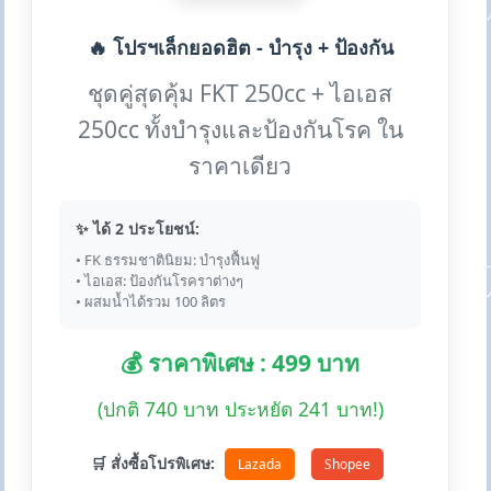
🔥 โปรฯเล็กยอดฮิต - บำรุง + ป้องกัน
ชุดคู่สุดคุ้ม FKT 250cc + ไอเอส
250cc ทั้งบำรุงและป้องกันโรค ใน
ราคาเดียว
✨ ได้ 2 ประโยชน์:
• FK ธรรมชาตินิยม: บำรุงฟื้นฟู
• ไอเอส: ป้องกันโรคราต่างๆ
• ผสมน้ำได้รวม 100 ลิตร
💰 ราคาพิเศษ : 499 บาท
(ปกติ 740 บาท ประหยัด 241 บาท!)
🛒 สั่งซื้อโปรพิเศษ:
Lazada
Shopee