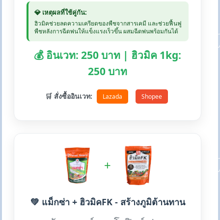
💎 เหตุผลที่ใช้คู่กัน:
ฮิวมิคช่วยลดความเครียดของพืชจากสารเคมี และช่วยฟื้นฟู
พืชหลังการฉีดพ่นให้แข็งแรงเร็วขึ้น ผสมฉีดพ่นพร้อมกันได้
💰 อินเวท: 250 บาท | ฮิวมิค 1kg:
250 บาท
🛒 สั่งซื้ออินเวท:
Lazada
Shopee
+
💚 แม็กซ่า + ฮิวมิคFK - สร้างภูมิต้านทาน