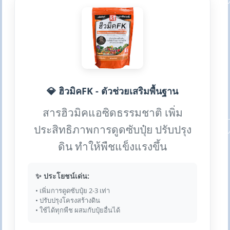
💎 ฮิวมิคFK - ตัวช่วยเสริมพื้นฐาน
สารฮิวมิคแอซิดธรรมชาติ เพิ่ม
ประสิทธิภาพการดูดซับปุ๋ย ปรับปรุง
ดิน ทำให้พืชแข็งแรงขึ้น
✨ ประโยชน์เด่น:
• เพิ่มการดูดซับปุ๋ย 2-3 เท่า
• ปรับปรุงโครงสร้างดิน
• ใช้ได้ทุกพืช ผสมกับปุ๋ยอื่นได้