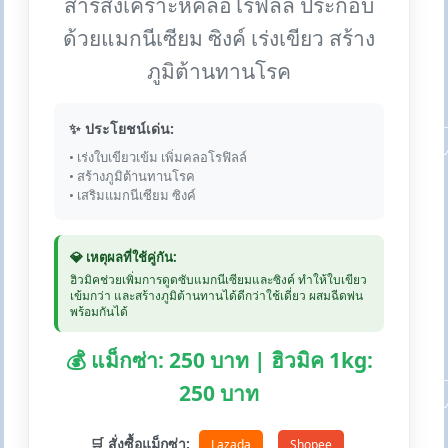
สารสังเคราะห์คลอโรฟิลล์ ประกอบ
ด้วยแมกนีเซียม ซิงค์ เร่งเขียว สร้าง
ภูมิต้านทานโรค
✨ ประโยชน์เด่น:
• เร่งใบเขียวเข้ม เพิ่มคลอโรฟิลล์
• สร้างภูมิต้านทานโรค
• เสริมแมกนีเซียม ซิงค์
💎 เหตุผลที่ใช้คู่กัน:
ฮิวมิคช่วยเพิ่มการดูดซับแมกนีเซียมและซิงค์ ทำให้ใบเขียว
เข้มกว่า และสร้างภูมิต้านทานได้ดีกว่าใช้เดี่ยว ผสมฉีดพ่น
พร้อมกันได้
💰 แม็กซ่า: 250 บาท | ฮิวมิค 1kg:
250 บาท
🛒 สั่งซื้อแม็กซ่า:
Lazada
Shopee