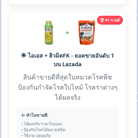
🏆 #1 ขายดี
+
🌟 ไอเอส + ฮิวมิคFK - ยอดขายอันดับ 1
บน Lazada
สินค้าขายดีที่สุดในหมวดโรคพืช
ป้องกันกำจัดโรคใบไหม้ โรคราต่างๆ
ได้ผลจริง
✨ ทำไมขายดี:
• ได้ผลจริง ราคาไม่แพง
• ป้องกันโรคได้หลายชนิด
• ใช้ง่าย ปลอดภัย