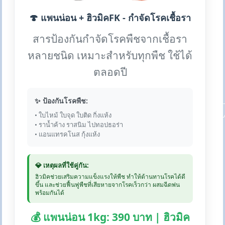
🍄 แพนน่อน + ฮิวมิคFK - กำจัดโรคเชื้อรา
สารป้องกันกำจัดโรคพืชจากเชื้อรา
หลายชนิด เหมาะสำหรับทุกพืช ใช้ได้
ตลอดปี
✨ ป้องกันโรคพืช:
• ใบไหม้ ใบจุด ใบติด กิ่งแห้ง
• ราน้ำค้าง ราสนิม ไปทอปธอร่า
• แอนแทรคโนส กุ้งแห้ง
💎 เหตุผลที่ใช้คู่กัน:
ฮิวมิคช่วยเสริมความแข็งแรงให้พืช ทำให้ต้านทานโรคได้ดี
ขึ้น และช่วยฟื้นฟูพืชที่เสียหายจากโรคเร็วกว่า ผสมฉีดพ่น
พร้อมกันได้
💰 แพนน่อน 1kg: 390 บาท | ฮิวมิค