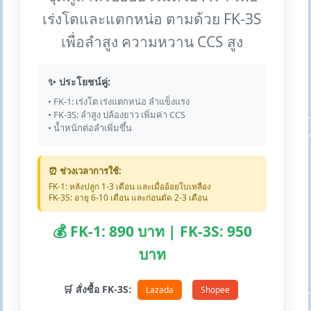
เร่งโตและแตกหน่อ ตามด้วย FK-3S
เพื่อลำสูง ความหวาน CCS สูง
✨ ประโยชน์คู่:
• FK-1: เร่งโต เร่งแตกหน่อ ลำแข็งแรง
• FK-3S: ลำสูง ปล้องยาว เพิ่มค่า CCS
• น้ำหนักต่อลำเพิ่มขึ้น
⏰ ช่วงเวลาการใช้:
FK-1: หลังปลูก 1-3 เดือน และเมื่ออ้อยใบเหลือง
FK-3S: อายุ 6-10 เดือน และก่อนตัด 2-3 เดือน
💰 FK-1: 890 บาท | FK-3S: 950
บาท
🛒 สั่งซื้อ FK-3S:
Lazada
Shopee