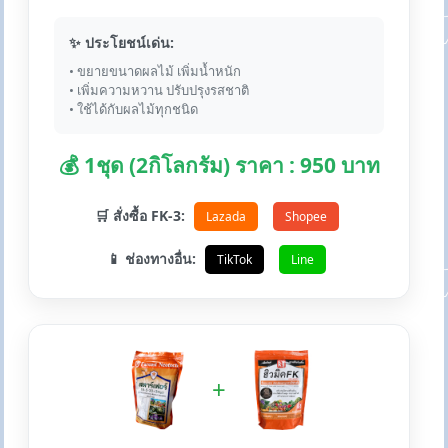
✨ ประโยชน์เด่น:
• ขยายขนาดผลไม้ เพิ่มน้ำหนัก
• เพิ่มความหวาน ปรับปรุงรสชาติ
• ใช้ได้กับผลไม้ทุกชนิด
💰 1ชุด (2กิโลกรัม) ราคา : 950 บาท
🛒 สั่งซื้อ FK-3:
Lazada
Shopee
📱 ช่องทางอื่น:
TikTok
Line
+