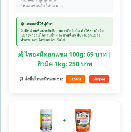
• แมลงปากดูดทุกชนิด
• หนอนชอนใบ โล่ปลาดาว
💎 เหตุผลที่ใช้คู่กัน:
ฮิวมิคช่วยเพิ่มประสิทธิภาพการติดผิวใบ ทำให้สารกำจัด
แมลงทำงานได้นานขึ้น และช่วยฟื้นฟูพืชหลังถูกแมลง
ทำลาย ผสมฉีดพ่นพร้อมกันได้
💰 ไทอะมีทอกแซม 100g: 69 บาท |
ฮิวมิค 1kg: 250 บาท
🛒 สั่งซื้อไทอะมีทอกแซม:
Lazada
Shopee
+