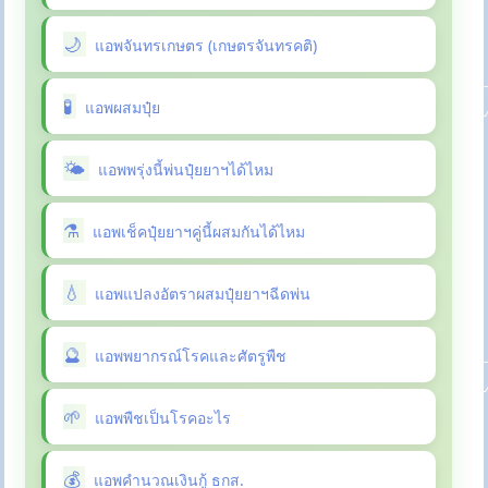
แอพจันทรเกษตร (เกษตรจันทรคติ)
แอพผสมปุ๋ย
แอพพรุ่งนี้พ่นปุ๋ยยาฯได้ไหม
แอพเช็คปุ๋ยยาฯคู่นี้ผสมกันได้ไหม
แอพแปลงอัตราผสมปุ๋ยยาฯฉีดพ่น
แอพพยากรณ์โรคและศัตรูพืช
แอพพืชเป็นโรคอะไร
แอพคำนวณเงินกู้ ธกส.