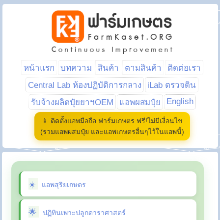
หน้าแรก
บทความ
สินค้า
ตามสินค้า
ติดต่อเรา
Central Lab ห้องปฏิบัติการกลาง
iLab ตรวจดิน
English
รับจ้างผลิตปุ๋ยยาฯOEM
แอพผสมปุ๋ย
📱 ติดตั้งแอพมือถือ ฟาร์มเกษตร ฟรี!ไม่มีเงื่อนไข
(รวมแอพผสมปุ๋ย และแอพเกษตรอื่นๆไว้ในแอพนี้)
แอพสุริยเกษตร
ปฏิทินเพาะปลูกดาราศาสตร์