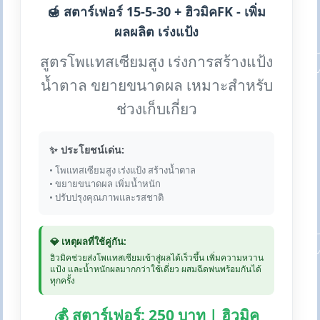
🍯 สตาร์เฟอร์ 15-5-30 + ฮิวมิคFK - เพิ่ม
ผลผลิต เร่งแป้ง
สูตรโพแทสเซียมสูง เร่งการสร้างแป้ง
น้ำตาล ขยายขนาดผล เหมาะสำหรับ
ช่วงเก็บเกี่ยว
✨ ประโยชน์เด่น:
• โพแทสเซียมสูง เร่งแป้ง สร้างน้ำตาล
• ขยายขนาดผล เพิ่มน้ำหนัก
• ปรับปรุงคุณภาพและรสชาติ
💎 เหตุผลที่ใช้คู่กัน:
ฮิวมิคช่วยส่งโพแทสเซียมเข้าสู่ผลได้เร็วขึ้น เพิ่มความหวาน
แป้ง และน้ำหนักผลมากกว่าใช้เดี่ยว ผสมฉีดพ่นพร้อมกันได้
ทุกครั้ง
💰 สตาร์เฟอร์: 250 บาท | ฮิวมิค