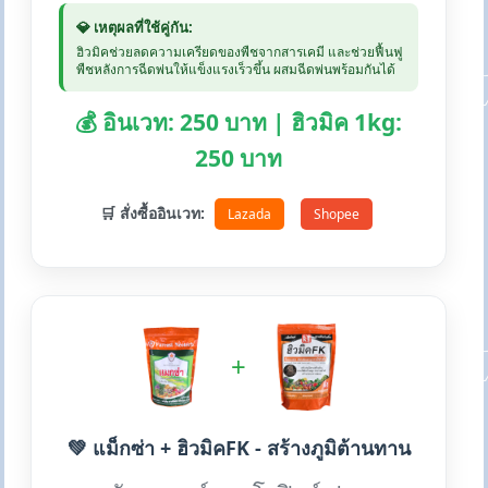
💎 เหตุผลที่ใช้คู่กัน:
ฮิวมิคช่วยลดความเครียดของพืชจากสารเคมี และช่วยฟื้นฟู
พืชหลังการฉีดพ่นให้แข็งแรงเร็วขึ้น ผสมฉีดพ่นพร้อมกันได้
💰 อินเวท: 250 บาท | ฮิวมิค 1kg:
250 บาท
🛒 สั่งซื้ออินเวท:
Lazada
Shopee
+
💚 แม็กซ่า + ฮิวมิคFK - สร้างภูมิต้านทาน