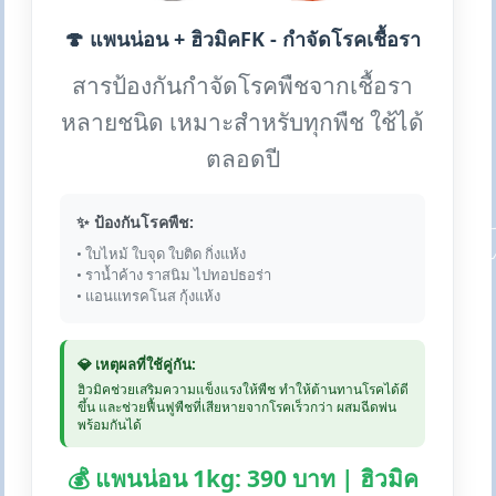
🍄 แพนน่อน + ฮิวมิคFK - กำจัดโรคเชื้อรา
สารป้องกันกำจัดโรคพืชจากเชื้อรา
หลายชนิด เหมาะสำหรับทุกพืช ใช้ได้
ตลอดปี
✨ ป้องกันโรคพืช:
• ใบไหม้ ใบจุด ใบติด กิ่งแห้ง
• ราน้ำค้าง ราสนิม ไปทอปธอร่า
• แอนแทรคโนส กุ้งแห้ง
💎 เหตุผลที่ใช้คู่กัน:
ฮิวมิคช่วยเสริมความแข็งแรงให้พืช ทำให้ต้านทานโรคได้ดี
ขึ้น และช่วยฟื้นฟูพืชที่เสียหายจากโรคเร็วกว่า ผสมฉีดพ่น
พร้อมกันได้
💰 แพนน่อน 1kg: 390 บาท | ฮิวมิค