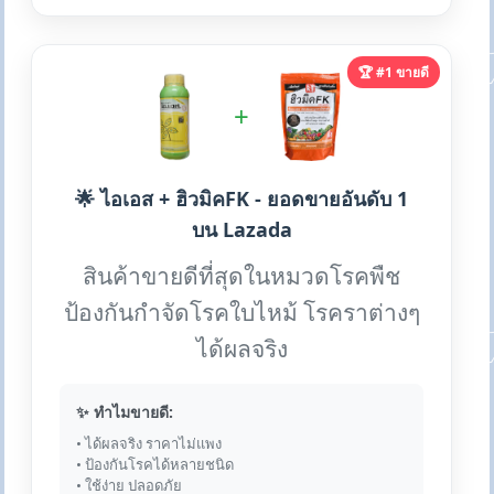
🏆 #1 ขายดี
+
🌟 ไอเอส + ฮิวมิคFK - ยอดขายอันดับ 1
บน Lazada
สินค้าขายดีที่สุดในหมวดโรคพืช
ป้องกันกำจัดโรคใบไหม้ โรคราต่างๆ
ได้ผลจริง
✨ ทำไมขายดี:
• ได้ผลจริง ราคาไม่แพง
• ป้องกันโรคได้หลายชนิด
• ใช้ง่าย ปลอดภัย