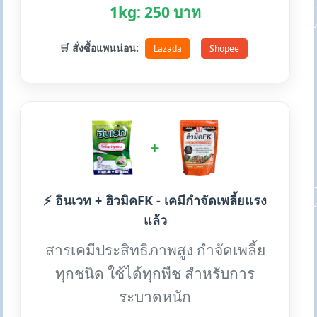
1kg: 250 บาท
🛒 สั่งซื้อแพนน่อน:
Lazada
Shopee
+
⚡ อินเวท + ฮิวมิคFK - เคมีกำจัดเพลี้ยแรง
แล้ว
สารเคมีประสิทธิภาพสูง กำจัดเพลี้ย
ทุกชนิด ใช้ได้ทุกพืช สำหรับการ
ระบาดหนัก