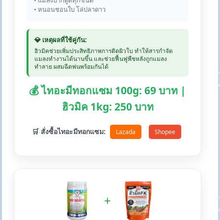
• แมลงปากดูดทุกชนิด
• หนอนชอนใบ โล่ปลาดาว
💎 เหตุผลที่ใช้คู่กัน:
ฮิวมิคช่วยเพิ่มประสิทธิภาพการติดผิวใบ ทำให้สารกำจัด
แมลงทำงานได้นานขึ้น และช่วยฟื้นฟูพืชหลังถูกแมลง
ทำลาย ผสมฉีดพ่นพร้อมกันได้
💰 ไทอะมีทอกแซม 100g: 69 บาท |
ฮิวมิค 1kg: 250 บาท
🛒 สั่งซื้อไทอะมีทอกแซม:
Lazada
Shopee
+