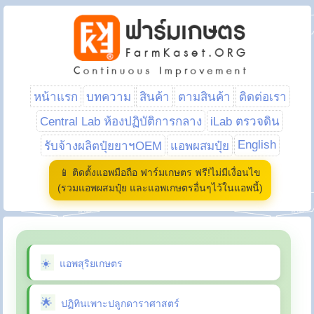
หน้าแรก
บทความ
สินค้า
ตามสินค้า
ติดต่อเรา
Central Lab ห้องปฏิบัติการกลาง
iLab ตรวจดิน
English
รับจ้างผลิตปุ๋ยยาฯOEM
แอพผสมปุ๋ย
📱 ติดตั้งแอพมือถือ ฟาร์มเกษตร ฟรี!ไม่มีเงื่อนไข
(รวมแอพผสมปุ๋ย และแอพเกษตรอื่นๆไว้ในแอพนี้)
แอพสุริยเกษตร
ปฏิทินเพาะปลูกดาราศาสตร์