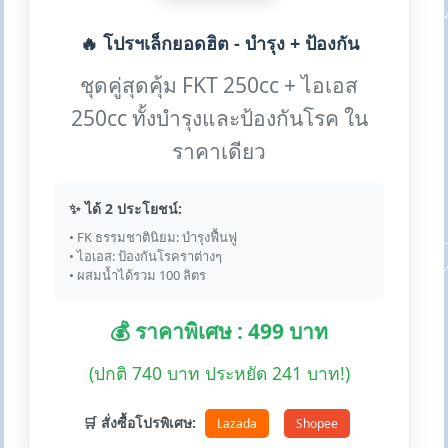
🔥 โปรฯเล็กยอดฮิต - บำรุง + ป้องกัน
ชุดคู่สุดคุ้ม FKT 250cc + ไอเอส
250cc ทั้งบำรุงและป้องกันโรค ใน
ราคาเดียว
✨ ได้ 2 ประโยชน์:
• FK ธรรมชาตินิยม: บำรุงฟื้นฟู
• ไอเอส: ป้องกันโรคราต่างๆ
• ผสมน้ำได้รวม 100 ลิตร
💰 ราคาพิเศษ : 499 บาท
(ปกติ 740 บาท ประหยัด 241 บาท!)
🛒 สั่งซื้อโปรพิเศษ:
Lazada
Shopee