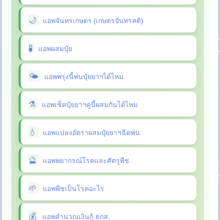
แอพจันทรเกษตร (เกษตรจันทรคติ)
แอพผสมปุ๋ย
แอพพรุ่งนี้พ่นปุ๋ยยาฯได้ไหม
แอพเช็คปุ๋ยยาฯคู่นี้ผสมกันได้ไหม
แอพแปลงอัตราผสมปุ๋ยยาฯฉีดพ่น
แอพพยากรณ์โรคและศัตรูพืช
แอพพืชเป็นโรคอะไร
แอพคำนวณเงินกู้ ธกส.