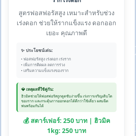
ราก เร่งดอก
สูตรฟอสฟอรัสสูง เหมาะสำหรับช่วง
เร่งดอก ช่วยให้รากแข็งแรง ดอกออก
เยอะ คุณภาพดี
✨ ประโยชน์เด่น:
• ฟอสฟอรัสสูง เร่งดอก เร่งราก
• เพิ่มการติดผล ลดการร่วง
• เสริมความแข็งแรงของราก
💎 เหตุผลที่ใช้คู่กัน:
ฮิวมิคช่วยให้ฟอสฟอรัสถูกดูดซับง่ายขึ้น เร่งการเจริญเติบโต
ของราก และกระตุ้นการออกดอกได้ดีกว่าใช้เดี่ยว ผสมฉีด
พ่นพร้อมกันได้
💰 สตาร์เฟอร์: 250 บาท | ฮิวมิค
1kg: 250 บาท