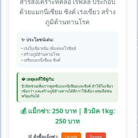
สารสังเคราะห์คลอโรฟิลล์ ประกอบ
ด้วยแมกนีเซียม ซิงค์ เร่งเขียว สร้าง
ภูมิต้านทานโรค
✨ ประโยชน์เด่น:
• เร่งใบเขียวเข้ม เพิ่มคลอโรฟิลล์
• สร้างภูมิต้านทานโรค
• เสริมแมกนีเซียม ซิงค์
💎 เหตุผลที่ใช้คู่กัน:
ฮิวมิคช่วยเพิ่มการดูดซับแมกนีเซียมและซิงค์ ทำให้ใบเขียว
เข้มกว่า และสร้างภูมิต้านทานได้ดีกว่าใช้เดี่ยว ผสมฉีดพ่น
พร้อมกันได้
💰 แม็กซ่า: 250 บาท | ฮิวมิค 1kg:
250 บาท
🛒 สั่งซื้อแม็กซ่า:
Lazada
Shopee