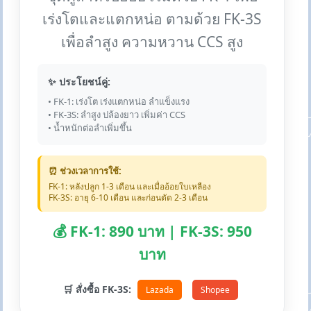
เร่งโตและแตกหน่อ ตามด้วย FK-3S
เพื่อลำสูง ความหวาน CCS สูง
✨ ประโยชน์คู่:
• FK-1: เร่งโต เร่งแตกหน่อ ลำแข็งแรง
• FK-3S: ลำสูง ปล้องยาว เพิ่มค่า CCS
• น้ำหนักต่อลำเพิ่มขึ้น
⏰ ช่วงเวลาการใช้:
FK-1: หลังปลูก 1-3 เดือน และเมื่ออ้อยใบเหลือง
FK-3S: อายุ 6-10 เดือน และก่อนตัด 2-3 เดือน
💰 FK-1: 890 บาท | FK-3S: 950
บาท
🛒 สั่งซื้อ FK-3S:
Lazada
Shopee