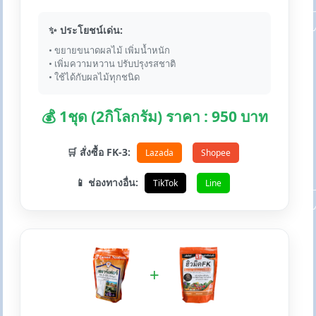
✨ ประโยชน์เด่น:
• ขยายขนาดผลไม้ เพิ่มน้ำหนัก
• เพิ่มความหวาน ปรับปรุงรสชาติ
• ใช้ได้กับผลไม้ทุกชนิด
💰 1ชุด (2กิโลกรัม) ราคา : 950 บาท
🛒 สั่งซื้อ FK-3:
Lazada
Shopee
📱 ช่องทางอื่น:
TikTok
Line
+