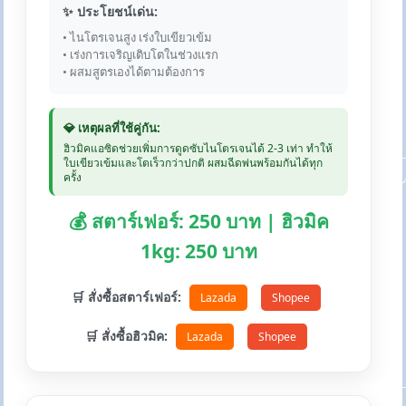
✨ ประโยชน์เด่น:
• ไนโตรเจนสูง เร่งใบเขียวเข้ม
• เร่งการเจริญเติบโตในช่วงแรก
• ผสมสูตรเองได้ตามต้องการ
💎 เหตุผลที่ใช้คู่กัน:
ฮิวมิคแอซิดช่วยเพิ่มการดูดซับไนโตรเจนได้ 2-3 เท่า ทำให้
ใบเขียวเข้มและโตเร็วกว่าปกติ ผสมฉีดพ่นพร้อมกันได้ทุก
ครั้ง
💰 สตาร์เฟอร์: 250 บาท | ฮิวมิค
1kg: 250 บาท
🛒 สั่งซื้อสตาร์เฟอร์:
Lazada
Shopee
🛒 สั่งซื้อฮิวมิค:
Lazada
Shopee