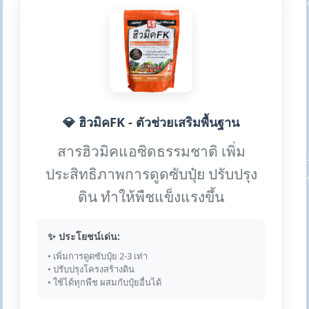
💎 ฮิวมิคFK - ตัวช่วยเสริมพื้นฐาน
สารฮิวมิคแอซิดธรรมชาติ เพิ่ม
ประสิทธิภาพการดูดซับปุ๋ย ปรับปรุง
ดิน ทำให้พืชแข็งแรงขึ้น
✨ ประโยชน์เด่น:
• เพิ่มการดูดซับปุ๋ย 2-3 เท่า
• ปรับปรุงโครงสร้างดิน
• ใช้ได้ทุกพืช ผสมกับปุ๋ยอื่นได้