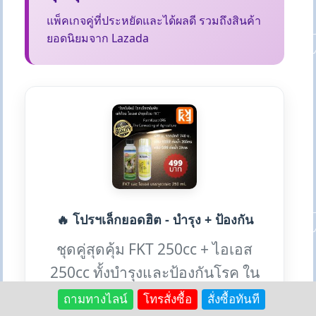
แพ็คเกจคู่ที่ประหยัดและได้ผลดี รวมถึงสินค้า
ยอดนิยมจาก Lazada
🔥 โปรฯเล็กยอดฮิต - บำรุง + ป้องกัน
ชุดคู่สุดคุ้ม FKT 250cc + ไอเอส
250cc ทั้งบำรุงและป้องกันโรค ใน
ราคาเดียว
ถามทางไลน์
โทรสั่งซื้อ
สั่งซื้อทันที