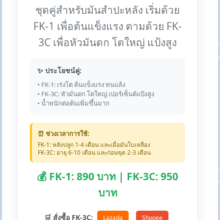
ชุดคู่สำหรับมันสำปะหลัง เริ่มด้วย
FK-1 เพื่อต้นแข็งแรง ตามด้วย FK-
3C เพื่อหัวมันดก โตใหญ่ แป้งสูง
✨ ประโยชน์คู่:
• FK-1: เร่งโต ต้นแข็งแรง ทนแล้ง
• FK-3C: หัวมันดก โตใหญ่ เปอร์เซ็นต์แป้งสูง
• น้ำหนักต่อต้นเพิ่มขึ้นมาก
⏰ ช่วงเวลาการใช้:
FK-1: หลังปลูก 1-4 เดือน และเมื่อมันใบเหลือง
FK-3C: อายุ 6-10 เดือน และก่อนขุด 2-3 เดือน
💰 FK-1: 890 บาท | FK-3C: 950
บาท
🛒 สั่งซื้อ FK-3C:
Lazada
Shopee