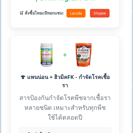
🛒 สั่งซื้อไทอะมีทอกแซม:
Lazada
Shopee
+
🍄 แพนน่อน + ฮิวมิคFK - กำจัดโรคเชื้อ
รา
สารป้องกันกำจัดโรคพืชจากเชื้อรา
หลายชนิด เหมาะสำหรับทุกพืช
ใช้ได้ตลอดปี