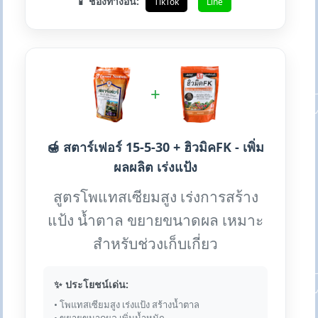
📱 ช่องทางอื่น:
TikTok
Line
+
🍯 สตาร์เฟอร์ 15-5-30 + ฮิวมิคFK - เพิ่ม
ผลผลิต เร่งแป้ง
สูตรโพแทสเซียมสูง เร่งการสร้าง
แป้ง น้ำตาล ขยายขนาดผล เหมาะ
สำหรับช่วงเก็บเกี่ยว
✨ ประโยชน์เด่น:
• โพแทสเซียมสูง เร่งแป้ง สร้างน้ำตาล