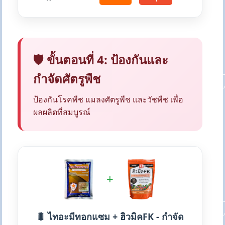
🛡️ ขั้นตอนที่ 4: ป้องกันและ
กำจัดศัตรูพืช
ป้องกันโรคพืช แมลงศัตรูพืช และวัชพืช เพื่อ
ผลผลิตที่สมบูรณ์
+
🐛 ไทอะมีทอกแซม + ฮิวมิคFK - กำจัด