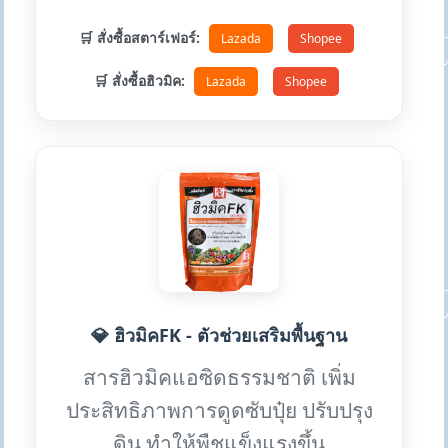
🛒 สั่งซื้อสตาร์เฟอร์:
Lazada
Shopee
🛒 สั่งซื้อฮิวมิค:
Lazada
Shopee
💎 ฮิวมิคFK - ตัวช่วยเสริมพื้นฐาน
สารฮิวมิคแอซิดธรรมชาติ เพิ่ม
ประสิทธิภาพการดูดซับปุ๋ย ปรับปรุง
ดิน ทำให้พืชแข็งแรงขึ้น