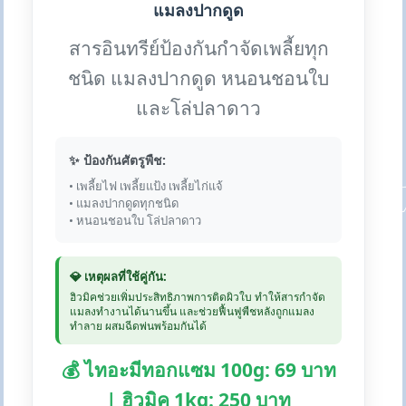
แมลงปากดูด
สารอินทรีย์ป้องกันกำจัดเพลี้ยทุก
ชนิด แมลงปากดูด หนอนชอนใบ
และโล่ปลาดาว
✨ ป้องกันศัตรูพืช:
• เพลี้ยไฟ เพลี้ยแป้ง เพลี้ยไก่แจ้
• แมลงปากดูดทุกชนิด
• หนอนชอนใบ โล่ปลาดาว
💎 เหตุผลที่ใช้คู่กัน:
ฮิวมิคช่วยเพิ่มประสิทธิภาพการติดผิวใบ ทำให้สารกำจัด
แมลงทำงานได้นานขึ้น และช่วยฟื้นฟูพืชหลังถูกแมลง
ทำลาย ผสมฉีดพ่นพร้อมกันได้
💰 ไทอะมีทอกแซม 100g: 69 บาท
| ฮิวมิค 1kg: 250 บาท