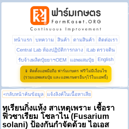
หน้าแรก
บทความ
สินค้า
ตามสินค้า
ติดต่อเรา
Central Lab ห้องปฏิบัติการกลาง
iLab ตรวจดิน
English
รับจ้างผลิตปุ๋ยยาฯOEM
แอพผสมปุ๋ย
📱 ติดตั้งแอพมือถือ ฟาร์มเกษตร ฟรี!ไม่มีเงื่อนไข
(รวมแอพผสมปุ๋ย และแอพเกษตรอื่นๆไว้ในแอพนี้)
<กลับหน้าค้นข้อมูล
แจ้งลิงค์ในเนื้อหาเสีย
ทุเรียนกิ่งแห้ง สาเหตุเพราะ เชื้อรา
ฟิวซาเรียม โซลาไน (Fusarium
solani) ป้องกันกำจัดด้วย ไอเอส