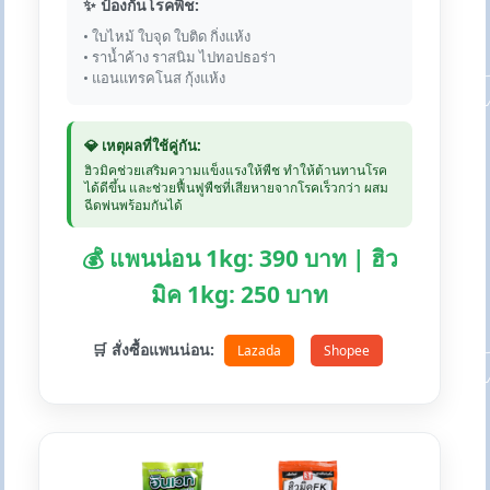
✨ ป้องกันโรคพืช:
• ใบไหม้ ใบจุด ใบติด กิ่งแห้ง
• ราน้ำค้าง ราสนิม ไปทอปธอร่า
• แอนแทรคโนส กุ้งแห้ง
💎 เหตุผลที่ใช้คู่กัน:
ฮิวมิคช่วยเสริมความแข็งแรงให้พืช ทำให้ต้านทานโรค
ได้ดีขึ้น และช่วยฟื้นฟูพืชที่เสียหายจากโรคเร็วกว่า ผสม
ฉีดพ่นพร้อมกันได้
💰 แพนน่อน 1kg: 390 บาท | ฮิว
มิค 1kg: 250 บาท
🛒 สั่งซื้อแพนน่อน:
Lazada
Shopee