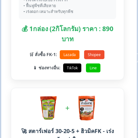
• ฟื้นฟูพืชที่เสียหาย
• เร่งดอก เหมาะสำหรับทุกพืช
💰 1กล่อง (2กิโลกรัม) ราคา : 890
บาท
🛒 สั่งซื้อ FK-1:
Lazada
Shopee
📱 ช่องทางอื่น:
TikTok
Line
+
🚀 สตาร์เฟอร์ 30-20-5 + ฮิวมิคFK - เร่ง