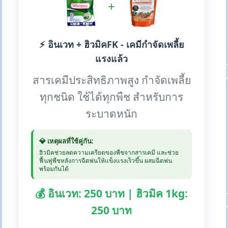
+
⚡ อินเวท + ฮิวมิคFK - เคมีกำจัดเพลี้ย
แรงแล้ว
สารเคมีประสิทธิภาพสูง กำจัดเพลี้ย
ทุกชนิด ใช้ได้ทุกพืช สำหรับการ
ระบาดหนัก
💎 เหตุผลที่ใช้คู่กัน:
ฮิวมิคช่วยลดความเครียดของพืชจากสารเคมี และช่วย
ฟื้นฟูพืชหลังการฉีดพ่นให้แข็งแรงเร็วขึ้น ผสมฉีดพ่น
พร้อมกันได้
💰 อินเวท: 250 บาท | ฮิวมิค 1kg:
250 บาท