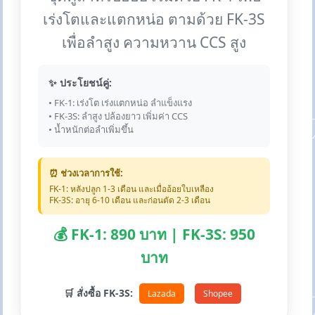
เร่งโตและแตกหน่อ ตามด้วย FK-3S
เพื่อลำสูง ความหวาน CCS สูง
✨ ประโยชน์คู่:
• FK-1: เร่งโต เร่งแตกหน่อ ลำแข็งแรง
• FK-3S: ลำสูง ปล้องยาว เพิ่มค่า CCS
• น้ำหนักต่อลำเพิ่มขึ้น
⏰ ช่วงเวลาการใช้:
FK-1: หลังปลูก 1-3 เดือน และเมื่ออ้อยใบเหลือง
FK-3S: อายุ 6-10 เดือน และก่อนตัด 2-3 เดือน
💰 FK-1: 890 บาท | FK-3S: 950
บาท
🛒 สั่งซื้อ FK-3S:
Lazada
Shopee