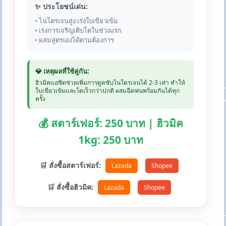
✨ ประโยชน์เด่น:
• ไนโตรเจนสูง เร่งใบเขียวเข้ม
• เร่งการเจริญเติบโตในช่วงแรก
• ผสมสูตรเองได้ตามต้องการ
💎 เหตุผลที่ใช้คู่กัน:
ฮิวมิคแอซิดช่วยเพิ่มการดูดซับไนโตรเจนได้ 2-3 เท่า ทำให้
ใบเขียวเข้มและโตเร็วกว่าปกติ ผสมฉีดพ่นพร้อมกันได้ทุก
ครั้ง
💰 สตาร์เฟอร์: 250 บาท | ฮิวมิค
1kg: 250 บาท
🛒 สั่งซื้อสตาร์เฟอร์:
Lazada
Shopee
🛒 สั่งซื้อฮิวมิค:
Lazada
Shopee