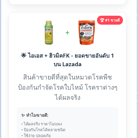
🏆 #1 ขายดี
+
🌟 ไอเอส + ฮิวมิคFK - ยอดขายอันดับ 1
บน Lazada
สินค้าขายดีที่สุดในหมวดโรคพืช
ป้องกันกำจัดโรคใบไหม้ โรคราต่างๆ
ได้ผลจริง
✨ ทำไมขายดี:
• ได้ผลจริง ราคาไม่แพง
• ป้องกันโรคได้หลายชนิด
• ใช้ง่าย ปลอดภัย