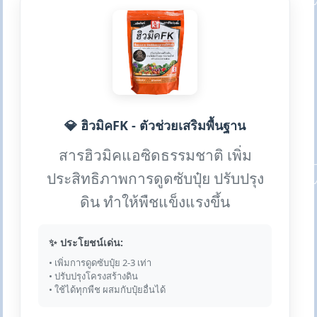
💎 ฮิวมิคFK - ตัวช่วยเสริมพื้นฐาน
สารฮิวมิคแอซิดธรรมชาติ เพิ่ม
ประสิทธิภาพการดูดซับปุ๋ย ปรับปรุง
ดิน ทำให้พืชแข็งแรงขึ้น
✨ ประโยชน์เด่น:
• เพิ่มการดูดซับปุ๋ย 2-3 เท่า
• ปรับปรุงโครงสร้างดิน
• ใช้ได้ทุกพืช ผสมกับปุ๋ยอื่นได้