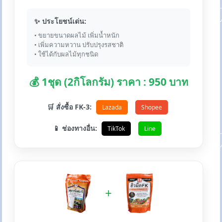
✨ ประโยชน์เด่น:
• ขยายขนาดผลไม้ เพิ่มน้ำหนัก
• เพิ่มความหวาน ปรับปรุงรสชาติ
• ใช้ได้กับผลไม้ทุกชนิด
💰 1ชุด (2กิโลกรัม) ราคา : 950 บาท
🛒 สั่งซื้อ FK-3:
Lazada
Shopee
📱 ช่องทางอื่น:
TikTok
Line
+