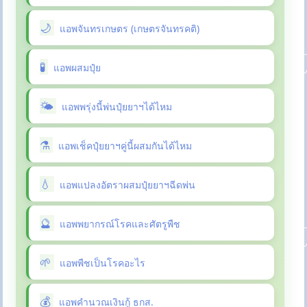
แอพจันทรเกษตร (เกษตรจันทรคติ)
แอพผสมปุ๋ย
แอพพรุ่งนี้พ่นปุ๋ยยาฯได้ไหม
แอพเช็คปุ๋ยยาฯคู่นี้ผสมกันได้ไหม
แอพแปลงอัตราผสมปุ๋ยยาฯฉีดพ่น
แอพพยากรณ์โรคและศัตรูพืช
แอพพืชเป็นโรคอะไร
แอพคำนวณเงินกู้ ธกส.