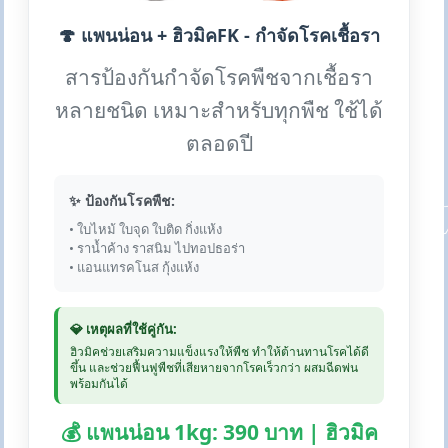
🍄 แพนน่อน + ฮิวมิคFK - กำจัดโรคเชื้อรา
สารป้องกันกำจัดโรคพืชจากเชื้อรา
หลายชนิด เหมาะสำหรับทุกพืช ใช้ได้
ตลอดปี
✨ ป้องกันโรคพืช:
• ใบไหม้ ใบจุด ใบติด กิ่งแห้ง
• ราน้ำค้าง ราสนิม ไปทอปธอร่า
• แอนแทรคโนส กุ้งแห้ง
💎 เหตุผลที่ใช้คู่กัน:
ฮิวมิคช่วยเสริมความแข็งแรงให้พืช ทำให้ต้านทานโรคได้ดี
ขึ้น และช่วยฟื้นฟูพืชที่เสียหายจากโรคเร็วกว่า ผสมฉีดพ่น
พร้อมกันได้
💰 แพนน่อน 1kg: 390 บาท | ฮิวมิค