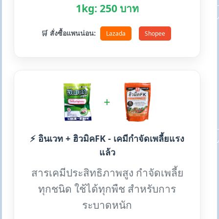
1kg: 250 บาท
🛒 สั่งซื้อแพนน่อน:
Lazada
Shopee
+
⚡ อินเวท + ฮิวมิคFK - เคมีกำจัดเพลี้ยแรง
แล้ว
สารเคมีประสิทธิภาพสูง กำจัดเพลี้ย
ทุกชนิด ใช้ได้ทุกพืช สำหรับการ
ระบาดหนัก