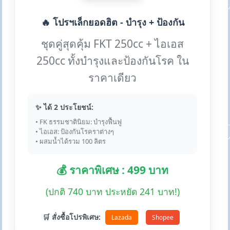
🔥 โปรฯเล็กยอดฮิต - บำรุง + ป้องกัน
ชุดคู่สุดคุ้ม FKT 250cc + ไอเอส
250cc ทั้งบำรุงและป้องกันโรค ใน
ราคาเดียว
✨ ได้ 2 ประโยชน์:
• FK ธรรมชาตินิยม: บำรุงฟื้นฟู
• ไอเอส: ป้องกันโรคราต่างๆ
• ผสมน้ำได้รวม 100 ลิตร
💰 ราคาพิเศษ : 499 บาท
(ปกติ 740 บาท ประหยัด 241 บาท!)
🛒 สั่งซื้อโปรพิเศษ:
Lazada
Shopee