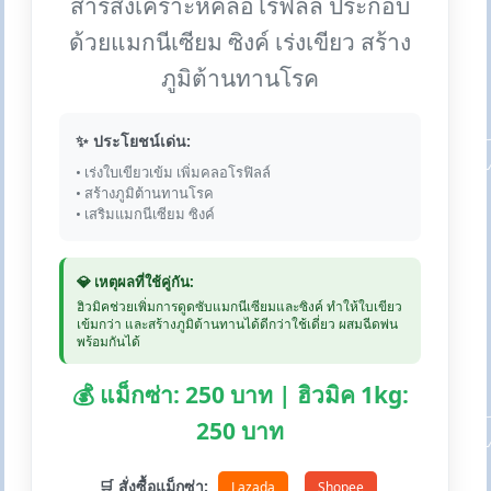
สารสังเคราะห์คลอโรฟิลล์ ประกอบ
ด้วยแมกนีเซียม ซิงค์ เร่งเขียว สร้าง
ภูมิต้านทานโรค
✨ ประโยชน์เด่น:
• เร่งใบเขียวเข้ม เพิ่มคลอโรฟิลล์
• สร้างภูมิต้านทานโรค
• เสริมแมกนีเซียม ซิงค์
💎 เหตุผลที่ใช้คู่กัน:
ฮิวมิคช่วยเพิ่มการดูดซับแมกนีเซียมและซิงค์ ทำให้ใบเขียว
เข้มกว่า และสร้างภูมิต้านทานได้ดีกว่าใช้เดี่ยว ผสมฉีดพ่น
พร้อมกันได้
💰 แม็กซ่า: 250 บาท | ฮิวมิค 1kg:
250 บาท
🛒 สั่งซื้อแม็กซ่า:
Lazada
Shopee