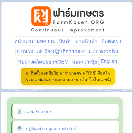
หน้าแรก
บทความ
สินค้า
ตามสินค้า
ติดต่อเรา
Central Lab ห้องปฏิบัติการกลาง
iLab ตรวจดิน
English
รับจ้างผลิตปุ๋ยยาฯOEM
แอพผสมปุ๋ย
📱 ติดตั้งแอพมือถือ ฟาร์มเกษตร ฟรี!ไม่มีเงื่อนไข
(รวมแอพผสมปุ๋ย และแอพเกษตรอื่นๆไว้ในแอพนี้)
แอพสุริยเกษตร
ปฏิทินเพาะปลูกดาราศาสตร์