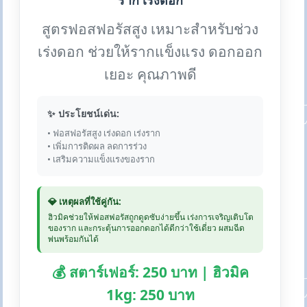
ราก เร่งดอก
สูตรฟอสฟอรัสสูง เหมาะสำหรับช่วง
เร่งดอก ช่วยให้รากแข็งแรง ดอกออก
เยอะ คุณภาพดี
✨ ประโยชน์เด่น:
• ฟอสฟอรัสสูง เร่งดอก เร่งราก
• เพิ่มการติดผล ลดการร่วง
• เสริมความแข็งแรงของราก
💎 เหตุผลที่ใช้คู่กัน:
ฮิวมิคช่วยให้ฟอสฟอรัสถูกดูดซับง่ายขึ้น เร่งการเจริญเติบโต
ของราก และกระตุ้นการออกดอกได้ดีกว่าใช้เดี่ยว ผสมฉีด
พ่นพร้อมกันได้
💰 สตาร์เฟอร์: 250 บาท | ฮิวมิค
1kg: 250 บาท