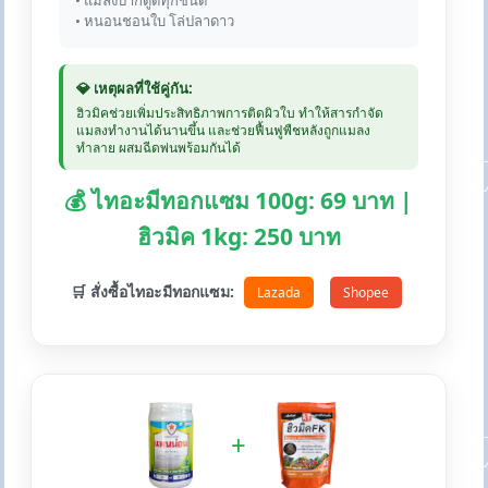
• แมลงปากดูดทุกชนิด
• หนอนชอนใบ โล่ปลาดาว
💎 เหตุผลที่ใช้คู่กัน:
ฮิวมิคช่วยเพิ่มประสิทธิภาพการติดผิวใบ ทำให้สารกำจัด
แมลงทำงานได้นานขึ้น และช่วยฟื้นฟูพืชหลังถูกแมลง
ทำลาย ผสมฉีดพ่นพร้อมกันได้
💰 ไทอะมีทอกแซม 100g: 69 บาท |
ฮิวมิค 1kg: 250 บาท
🛒 สั่งซื้อไทอะมีทอกแซม:
Lazada
Shopee
+