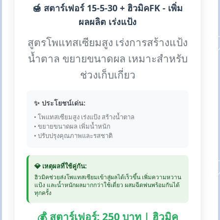
🍯 สตาร์เฟอร์ 15-5-30 + ฮิวมิคFK - เพิ่ม
ผลผลิต เร่งแป้ง
สูตรโพแทสเซียมสูง เร่งการสร้างแป้ง
น้ำตาล ขยายขนาดผล เหมาะสำหรับ
ช่วงเก็บเกี่ยว
✨ ประโยชน์เด่น:
• โพแทสเซียมสูง เร่งแป้ง สร้างน้ำตาล
• ขยายขนาดผล เพิ่มน้ำหนัก
• ปรับปรุงคุณภาพและรสชาติ
💎 เหตุผลที่ใช้คู่กัน:
ฮิวมิคช่วยส่งโพแทสเซียมเข้าสู่ผลได้เร็วขึ้น เพิ่มความหวาน
แป้ง และน้ำหนักผลมากกว่าใช้เดี่ยว ผสมฉีดพ่นพร้อมกันได้
ทุกครั้ง
💰 สตาร์เฟอร์: 250 บาท | ฮิวมิค