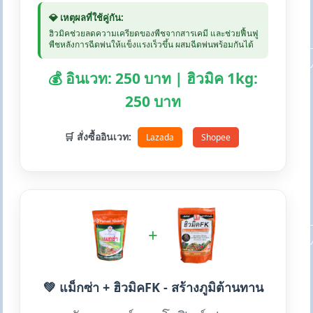
💎 เหตุผลที่ใช้คู่กัน:
ฮิวมิคช่วยลดความเครียดของพืชจากสารเคมี และช่วยฟื้นฟู
พืชหลังการฉีดพ่นให้แข็งแรงเร็วขึ้น ผสมฉีดพ่นพร้อมกันได้
💰 อินเวท: 250 บาท | ฮิวมิค 1kg:
250 บาท
🛒 สั่งซื้ออินเวท:
Lazada
Shopee
+
💚 แม็กซ่า + ฮิวมิคFK - สร้างภูมิต้านทาน