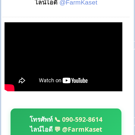
ไลน์ไอดี
@FarmKaset
โทรศัพท์
📞 090-592-8614
ไลน์ไอดี
💬 @FarmKaset