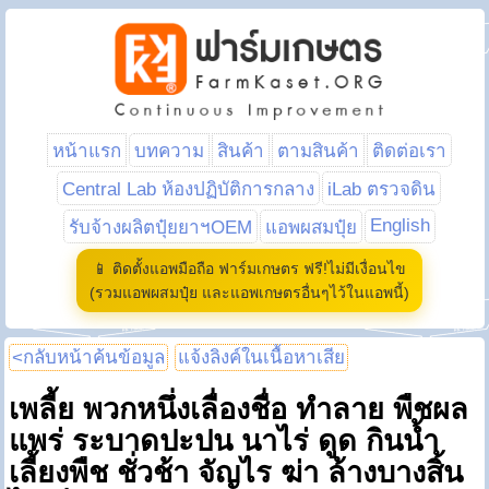
หน้าแรก
บทความ
สินค้า
ตามสินค้า
ติดต่อเรา
Central Lab ห้องปฏิบัติการกลาง
iLab ตรวจดิน
English
รับจ้างผลิตปุ๋ยยาฯOEM
แอพผสมปุ๋ย
📱 ติดตั้งแอพมือถือ ฟาร์มเกษตร ฟรี!ไม่มีเงื่อนไข
(รวมแอพผสมปุ๋ย และแอพเกษตรอื่นๆไว้ในแอพนี้)
<กลับหน้าค้นข้อมูล
แจ้งลิงค์ในเนื้อหาเสีย
เพลี้ย พวกหนึ่งเลื่องชื่อ ทำลาย พืชผล
แพร่ ระบาดปะปน นาไร่ ดูด กินน้ำ
เลี้ยงพืช ชั่วช้า จัญไร ฆ่า ล้างบางสิ้น