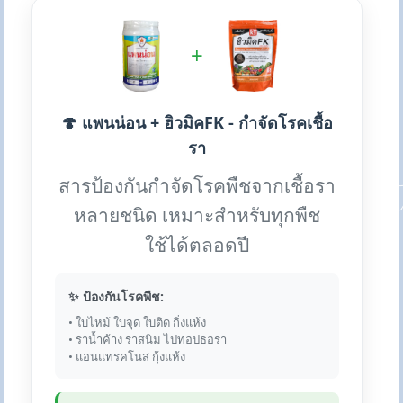
+
🍄 แพนน่อน + ฮิวมิคFK - กำจัดโรคเชื้อ
รา
สารป้องกันกำจัดโรคพืชจากเชื้อรา
หลายชนิด เหมาะสำหรับทุกพืช
ใช้ได้ตลอดปี
✨ ป้องกันโรคพืช:
• ใบไหม้ ใบจุด ใบติด กิ่งแห้ง
• ราน้ำค้าง ราสนิม ไปทอปธอร่า
• แอนแทรคโนส กุ้งแห้ง