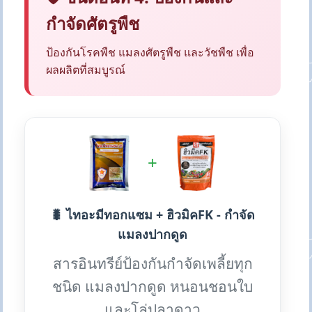
กำจัดศัตรูพืช
ป้องกันโรคพืช แมลงศัตรูพืช และวัชพืช เพื่อ
ผลผลิตที่สมบูรณ์
+
🐛 ไทอะมีทอกแซม + ฮิวมิคFK - กำจัด
แมลงปากดูด
สารอินทรีย์ป้องกันกำจัดเพลี้ยทุก
ชนิด แมลงปากดูด หนอนชอนใบ
และโล่ปลาดาว