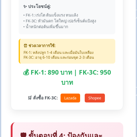
✨ ประโยชน์คู่:
• FK-1: เร่งโต ต้นแข็งแรง ทนแล้ง
• FK-3C: หัวมันดก โตใหญ่ เปอร์เซ็นต์แป้งสูง
• น้ำหนักต่อต้นเพิ่มขึ้นมาก
⏰ ช่วงเวลาการใช้:
FK-1: หลังปลูก 1-4 เดือน และเมื่อมันใบเหลือง
FK-3C: อายุ 6-10 เดือน และก่อนขุด 2-3 เดือน
💰 FK-1: 890 บาท | FK-3C: 950
บาท
🛒 สั่งซื้อ FK-3C:
Lazada
Shopee
🛡️ ขั้นตอนที่ 4: ป้องกันและ