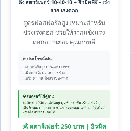
🌺 สตาร์เฟอร์ 10-40-10 + ฮิวมิคFK - เร่ง
ราก เร่งดอก
สูตรฟอสฟอรัสสูง เหมาะสำหรับ
ช่วงเร่งดอก ช่วยให้รากแข็งแรง
ดอกออกเยอะ คุณภาพดี
✨ ประโยชน์เด่น:
• ฟอสฟอรัสสูง เร่งดอก เร่งราก
• เพิ่มการติดผล ลดการร่วง
• เสริมความแข็งแรงของราก
💎 เหตุผลที่ใช้คู่กัน:
ฮิวมิคช่วยให้ฟอสฟอรัสถูกดูดซับง่ายขึ้น เร่งการเจริญ
เติบโตของราก และกระตุ้นการออกดอกได้ดีกว่าใช้เดี่ยว
ผสมฉีดพ่นพร้อมกันได้
💰 สตาร์เฟอร์: 250 บาท | ฮิวมิค