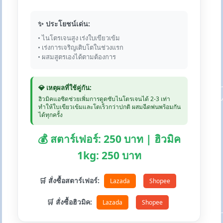
✨ ประโยชน์เด่น:
• ไนโตรเจนสูง เร่งใบเขียวเข้ม
• เร่งการเจริญเติบโตในช่วงแรก
• ผสมสูตรเองได้ตามต้องการ
💎 เหตุผลที่ใช้คู่กัน:
ฮิวมิคแอซิดช่วยเพิ่มการดูดซับไนโตรเจนได้ 2-3 เท่า
ทำให้ใบเขียวเข้มและโตเร็วกว่าปกติ ผสมฉีดพ่นพร้อมกัน
ได้ทุกครั้ง
💰 สตาร์เฟอร์: 250 บาท | ฮิวมิค
1kg: 250 บาท
🛒 สั่งซื้อสตาร์เฟอร์:
Lazada
Shopee
🛒 สั่งซื้อฮิวมิค:
Lazada
Shopee