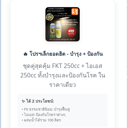
🔥 โปรฯเล็กยอดฮิต - บำรุง + ป้องกัน
ชุดคู่สุดคุ้ม FKT 250cc + ไอเอส
250cc ทั้งบำรุงและป้องกันโรค ใน
ราคาเดียว
✨ ได้ 2 ประโยชน์:
• FK ธรรมชาตินิยม: บำรุงฟื้นฟู
• ไอเอส: ป้องกันโรคราต่างๆ
• ผสมน้ำได้รวม 100 ลิตร