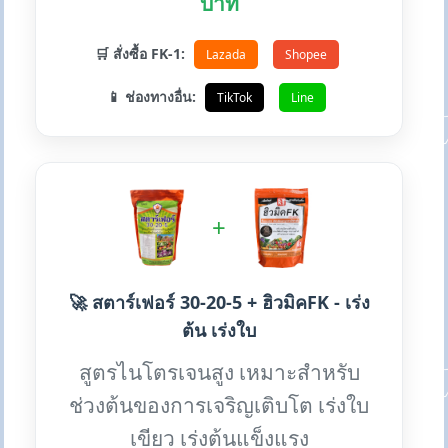
บาท
🛒 สั่งซื้อ FK-1:
Lazada
Shopee
📱 ช่องทางอื่น:
TikTok
Line
+
🚀 สตาร์เฟอร์ 30-20-5 + ฮิวมิคFK - เร่ง
ต้น เร่งใบ
สูตรไนโตรเจนสูง เหมาะสำหรับ
ช่วงต้นของการเจริญเติบโต เร่งใบ
เขียว เร่งต้นแข็งแรง