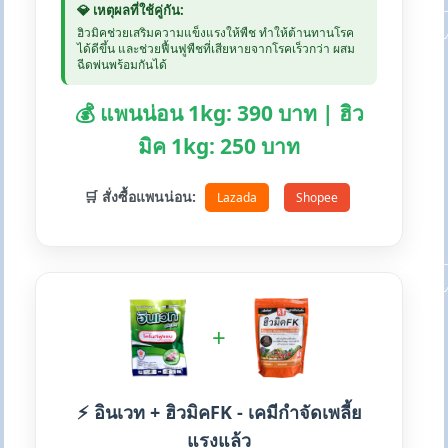
💎 เหตุผลที่ใช้คู่กัน:
ฮิวมิคช่วยเสริมความแข็งแรงให้พืช ทำให้ต้านทานโรค
ได้ดีขึ้น และช่วยฟื้นฟูพืชที่เสียหายจากโรคเร็วกว่า ผสม
ฉีดพ่นพร้อมกันได้
💰 แพนน่อน 1kg: 390 บาท | ฮิว
มิค 1kg: 250 บาท
🛒 สั่งซื้อแพนน่อน:
Lazada
Shopee
+
⚡ อินเวท + ฮิวมิคFK - เคมีกำจัดเพลี้ย
แรงแล้ว