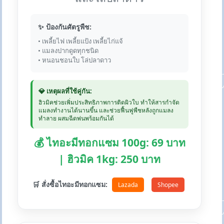
✨ ป้องกันศัตรูพืช:
• เพลี้ยไฟ เพลี้ยแป้ง เพลี้ยไก่แจ้
• แมลงปากดูดทุกชนิด
• หนอนชอนใบ โล่ปลาดาว
💎 เหตุผลที่ใช้คู่กัน:
ฮิวมิคช่วยเพิ่มประสิทธิภาพการติดผิวใบ ทำให้สารกำจัด
แมลงทำงานได้นานขึ้น และช่วยฟื้นฟูพืชหลังถูกแมลง
ทำลาย ผสมฉีดพ่นพร้อมกันได้
💰 ไทอะมีทอกแซม 100g: 69 บาท
| ฮิวมิค 1kg: 250 บาท
🛒 สั่งซื้อไทอะมีทอกแซม:
Lazada
Shopee