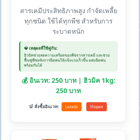
สารเคมีประสิทธิภาพสูง กำจัดเพลี้ย
ทุกชนิด ใช้ได้ทุกพืช สำหรับการ
ระบาดหนัก
💎 เหตุผลที่ใช้คู่กัน:
ฮิวมิคช่วยลดความเครียดของพืชจากสารเคมี และช่วย
ฟื้นฟูพืชหลังการฉีดพ่นให้แข็งแรงเร็วขึ้น ผสมฉีดพ่น
พร้อมกันได้
💰 อินเวท: 250 บาท | ฮิวมิค 1kg:
250 บาท
🛒 สั่งซื้ออินเวท:
Lazada
Shopee