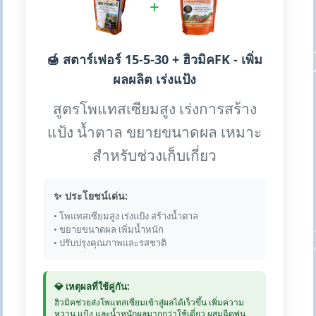
+
🍯 สตาร์เฟอร์ 15-5-30 + ฮิวมิคFK - เพิ่ม
ผลผลิต เร่งแป้ง
สูตรโพแทสเซียมสูง เร่งการสร้าง
แป้ง น้ำตาล ขยายขนาดผล เหมาะ
สำหรับช่วงเก็บเกี่ยว
✨ ประโยชน์เด่น:
• โพแทสเซียมสูง เร่งแป้ง สร้างน้ำตาล
• ขยายขนาดผล เพิ่มน้ำหนัก
• ปรับปรุงคุณภาพและรสชาติ
💎 เหตุผลที่ใช้คู่กัน:
ฮิวมิคช่วยส่งโพแทสเซียมเข้าสู่ผลได้เร็วขึ้น เพิ่มความ
หวาน แป้ง และน้ำหนักผลมากกว่าใช้เดี่ยว ผสมฉีดพ่น