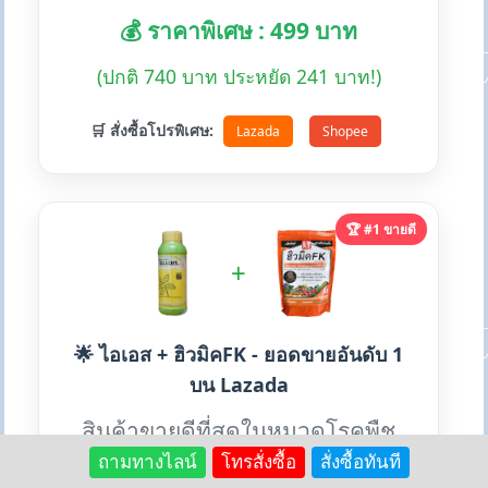
💰 ราคาพิเศษ : 499 บาท
(ปกติ 740 บาท ประหยัด 241 บาท!)
🛒 สั่งซื้อโปรพิเศษ:
Lazada
Shopee
🏆 #1 ขายดี
+
🌟 ไอเอส + ฮิวมิคFK - ยอดขายอันดับ 1
บน Lazada
สินค้าขายดีที่สุดในหมวดโรคพืช
ป้องกันกำจัดโรคใบไหม้ โรครา
ถามทางไลน์
โทรสั่งซื้อ
สั่งซื้อทันที