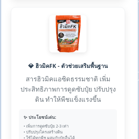
💎 ฮิวมิคFK - ตัวช่วยเสริมพื้นฐาน
สารฮิวมิคแอซิดธรรมชาติ เพิ่ม
ประสิทธิภาพการดูดซับปุ๋ย ปรับปรุง
ดิน ทำให้พืชแข็งแรงขึ้น
✨ ประโยชน์เด่น:
• เพิ่มการดูดซับปุ๋ย 2-3 เท่า
• ปรับปรุงโครงสร้างดิน
• ใช้ได้ทุกพืช ผสมกับปุ๋ยอื่นได้