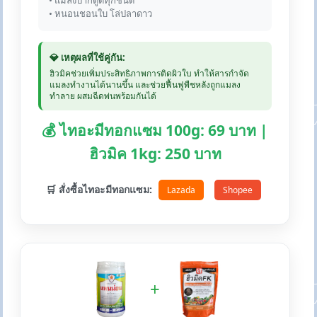
• แมลงปากดูดทุกชนิด
• หนอนชอนใบ โล่ปลาดาว
💎 เหตุผลที่ใช้คู่กัน:
ฮิวมิคช่วยเพิ่มประสิทธิภาพการติดผิวใบ ทำให้สารกำจัด
แมลงทำงานได้นานขึ้น และช่วยฟื้นฟูพืชหลังถูกแมลง
ทำลาย ผสมฉีดพ่นพร้อมกันได้
💰 ไทอะมีทอกแซม 100g: 69 บาท |
ฮิวมิค 1kg: 250 บาท
🛒 สั่งซื้อไทอะมีทอกแซม:
Lazada
Shopee
+