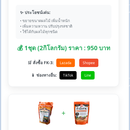
✨ ประโยชน์เด่น:
• ขยายขนาดผลไม้ เพิ่มน้ำหนัก
• เพิ่มความหวาน ปรับปรุงรสชาติ
• ใช้ได้กับผลไม้ทุกชนิด
💰 1ชุด (2กิโลกรัม) ราคา : 950 บาท
🛒 สั่งซื้อ FK-3:
Lazada
Shopee
📱 ช่องทางอื่น:
TikTok
Line
+