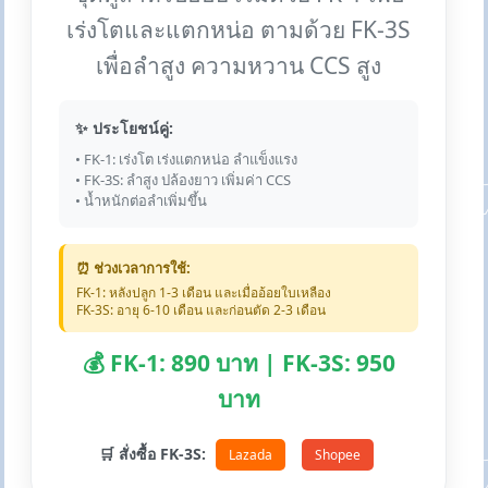
เร่งโตและแตกหน่อ ตามด้วย FK-3S
เพื่อลำสูง ความหวาน CCS สูง
✨ ประโยชน์คู่:
• FK-1: เร่งโต เร่งแตกหน่อ ลำแข็งแรง
• FK-3S: ลำสูง ปล้องยาว เพิ่มค่า CCS
• น้ำหนักต่อลำเพิ่มขึ้น
⏰ ช่วงเวลาการใช้:
FK-1: หลังปลูก 1-3 เดือน และเมื่ออ้อยใบเหลือง
FK-3S: อายุ 6-10 เดือน และก่อนตัด 2-3 เดือน
💰 FK-1: 890 บาท | FK-3S: 950
บาท
🛒 สั่งซื้อ FK-3S:
Lazada
Shopee