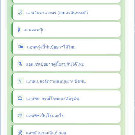
แอพจันทรเกษตร (เกษตรจันทรคติ)
แอพผสมปุ๋ย
แอพพรุ่งนี้พ่นปุ๋ยยาฯได้ไหม
แอพเช็คปุ๋ยยาฯคู่นี้ผสมกันได้ไหม
แอพแปลงอัตราผสมปุ๋ยยาฯฉีดพ่น
แอพพยากรณ์โรคและศัตรูพืช
แอพพืชเป็นโรคอะไร
แอพคำนวณเงินกู้ ธกส.