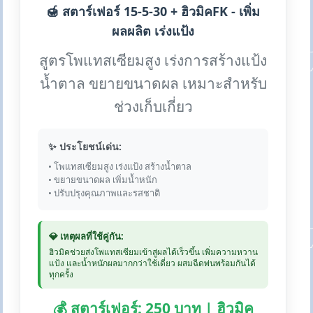
🍯 สตาร์เฟอร์ 15-5-30 + ฮิวมิคFK - เพิ่ม
ผลผลิต เร่งแป้ง
สูตรโพแทสเซียมสูง เร่งการสร้างแป้ง
น้ำตาล ขยายขนาดผล เหมาะสำหรับ
ช่วงเก็บเกี่ยว
✨ ประโยชน์เด่น:
• โพแทสเซียมสูง เร่งแป้ง สร้างน้ำตาล
• ขยายขนาดผล เพิ่มน้ำหนัก
• ปรับปรุงคุณภาพและรสชาติ
💎 เหตุผลที่ใช้คู่กัน:
ฮิวมิคช่วยส่งโพแทสเซียมเข้าสู่ผลได้เร็วขึ้น เพิ่มความหวาน
แป้ง และน้ำหนักผลมากกว่าใช้เดี่ยว ผสมฉีดพ่นพร้อมกันได้
ทุกครั้ง
💰 สตาร์เฟอร์: 250 บาท | ฮิวมิค