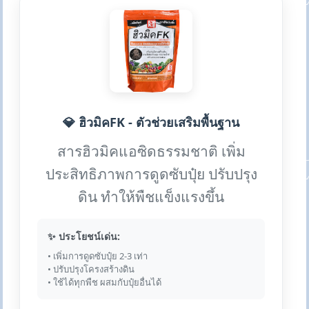
💎 ฮิวมิคFK - ตัวช่วยเสริมพื้นฐาน
สารฮิวมิคแอซิดธรรมชาติ เพิ่ม
ประสิทธิภาพการดูดซับปุ๋ย ปรับปรุง
ดิน ทำให้พืชแข็งแรงขึ้น
✨ ประโยชน์เด่น:
• เพิ่มการดูดซับปุ๋ย 2-3 เท่า
• ปรับปรุงโครงสร้างดิน
• ใช้ได้ทุกพืช ผสมกับปุ๋ยอื่นได้