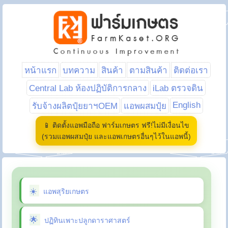
หน้าแรก
บทความ
สินค้า
ตามสินค้า
ติดต่อเรา
Central Lab ห้องปฏิบัติการกลาง
iLab ตรวจดิน
English
รับจ้างผลิตปุ๋ยยาฯOEM
แอพผสมปุ๋ย
📱 ติดตั้งแอพมือถือ ฟาร์มเกษตร ฟรี!ไม่มีเงื่อนไข
(รวมแอพผสมปุ๋ย และแอพเกษตรอื่นๆไว้ในแอพนี้)
แอพสุริยเกษตร
ปฏิทินเพาะปลูกดาราศาสตร์