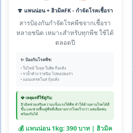
🍄 แพนน่อน + ฮิวมิคFK - กำจัดโรคเชื้อรา
สารป้องกันกำจัดโรคพืชจากเชื้อรา
หลายชนิด เหมาะสำหรับทุกพืช ใช้ได้
ตลอดปี
✨ ป้องกันโรคพืช:
• ใบไหม้ ใบจุด ใบติด กิ่งแห้ง
• ราน้ำค้าง ราสนิม ไปทอปธอร่า
• แอนแทรคโนส กุ้งแห้ง
💎 เหตุผลที่ใช้คู่กัน:
ฮิวมิคช่วยเสริมความแข็งแรงให้พืช ทำให้ต้านทานโรคได้ดี
ขึ้น และช่วยฟื้นฟูพืชที่เสียหายจากโรคเร็วกว่า ผสมฉีดพ่น
พร้อมกันได้
💰 แพนน่อน 1kg: 390 บาท | ฮิวมิค