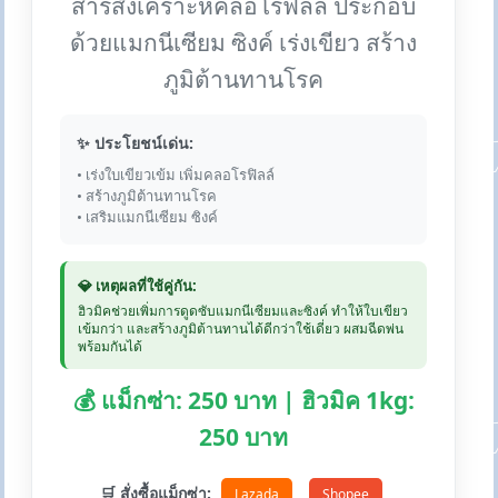
สารสังเคราะห์คลอโรฟิลล์ ประกอบ
ด้วยแมกนีเซียม ซิงค์ เร่งเขียว สร้าง
ภูมิต้านทานโรค
✨ ประโยชน์เด่น:
• เร่งใบเขียวเข้ม เพิ่มคลอโรฟิลล์
• สร้างภูมิต้านทานโรค
• เสริมแมกนีเซียม ซิงค์
💎 เหตุผลที่ใช้คู่กัน:
ฮิวมิคช่วยเพิ่มการดูดซับแมกนีเซียมและซิงค์ ทำให้ใบเขียว
เข้มกว่า และสร้างภูมิต้านทานได้ดีกว่าใช้เดี่ยว ผสมฉีดพ่น
พร้อมกันได้
💰 แม็กซ่า: 250 บาท | ฮิวมิค 1kg:
250 บาท
🛒 สั่งซื้อแม็กซ่า:
Lazada
Shopee