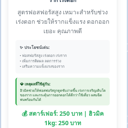
ราก เร่งดอก
สูตรฟอสฟอรัสสูง เหมาะสำหรับช่วง
เร่งดอก ช่วยให้รากแข็งแรง ดอกออก
เยอะ คุณภาพดี
✨ ประโยชน์เด่น:
• ฟอสฟอรัสสูง เร่งดอก เร่งราก
• เพิ่มการติดผล ลดการร่วง
• เสริมความแข็งแรงของราก
💎 เหตุผลที่ใช้คู่กัน:
ฮิวมิคช่วยให้ฟอสฟอรัสถูกดูดซับง่ายขึ้น เร่งการเจริญเติบโต
ของราก และกระตุ้นการออกดอกได้ดีกว่าใช้เดี่ยว ผสมฉีด
พ่นพร้อมกันได้
💰 สตาร์เฟอร์: 250 บาท | ฮิวมิค
1kg: 250 บาท