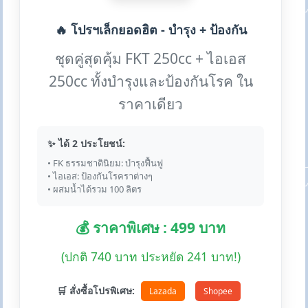
🔥 โปรฯเล็กยอดฮิต - บำรุง + ป้องกัน
ชุดคู่สุดคุ้ม FKT 250cc + ไอเอส
250cc ทั้งบำรุงและป้องกันโรค ใน
ราคาเดียว
✨ ได้ 2 ประโยชน์:
• FK ธรรมชาตินิยม: บำรุงฟื้นฟู
• ไอเอส: ป้องกันโรคราต่างๆ
• ผสมน้ำได้รวม 100 ลิตร
💰 ราคาพิเศษ : 499 บาท
(ปกติ 740 บาท ประหยัด 241 บาท!)
🛒 สั่งซื้อโปรพิเศษ:
Lazada
Shopee