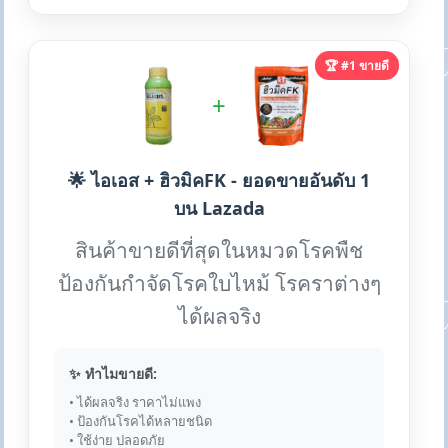
🏆 #1 ขายดี
+
🌟 ไอเอส + ฮิวมิคFK - ยอดขายอันดับ 1
บน Lazada
สินค้าขายดีที่สุดในหมวดโรคพืช
ป้องกันกำจัดโรคใบไหม้ โรคราต่างๆ
ได้ผลจริง
✨ ทำไมขายดี:
• ได้ผลจริง ราคาไม่แพง
• ป้องกันโรคได้หลายชนิด
• ใช้ง่าย ปลอดภัย