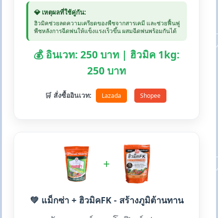
💎 เหตุผลที่ใช้คู่กัน:
ฮิวมิคช่วยลดความเครียดของพืชจากสารเคมี และช่วยฟื้นฟู
พืชหลังการฉีดพ่นให้แข็งแรงเร็วขึ้น ผสมฉีดพ่นพร้อมกันได้
💰 อินเวท: 250 บาท | ฮิวมิค 1kg:
250 บาท
🛒 สั่งซื้ออินเวท:
Lazada
Shopee
+
💚 แม็กซ่า + ฮิวมิคFK - สร้างภูมิต้านทาน