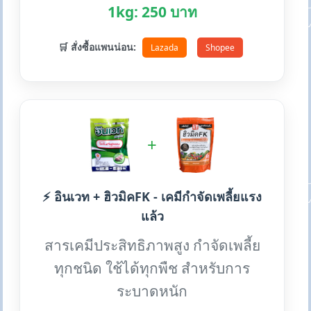
1kg: 250 บาท
🛒 สั่งซื้อแพนน่อน:
Lazada
Shopee
+
⚡ อินเวท + ฮิวมิคFK - เคมีกำจัดเพลี้ยแรง
แล้ว
สารเคมีประสิทธิภาพสูง กำจัดเพลี้ย
ทุกชนิด ใช้ได้ทุกพืช สำหรับการ
ระบาดหนัก