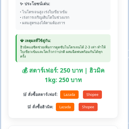
✨ ประโยชน์เด่น:
• ไนโตรเจนสูง เร่งใบเขียวเข้ม
• เร่งการเจริญเติบโตในช่วงแรก
• ผสมสูตรเองได้ตามต้องการ
💎 เหตุผลที่ใช้คู่กัน:
ฮิวมิคแอซิดช่วยเพิ่มการดูดซับไนโตรเจนได้ 2-3 เท่า ทำให้
ใบเขียวเข้มและโตเร็วกว่าปกติ ผสมฉีดพ่นพร้อมกันได้ทุก
ครั้ง
💰 สตาร์เฟอร์: 250 บาท | ฮิวมิค
1kg: 250 บาท
🛒 สั่งซื้อสตาร์เฟอร์:
Lazada
Shopee
🛒 สั่งซื้อฮิวมิค:
Lazada
Shopee