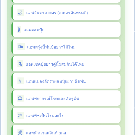
แอพจันทรเกษตร (เกษตรจันทรคติ)
แอพผสมปุ๋ย
แอพพรุ่งนี้พ่นปุ๋ยยาฯได้ไหม
แอพเช็คปุ๋ยยาฯคู่นี้ผสมกันได้ไหม
แอพแปลงอัตราผสมปุ๋ยยาฯฉีดพ่น
แอพพยากรณ์โรคและศัตรูพืช
แอพพืชเป็นโรคอะไร
แอพคำนวณเงินกู้ ธกส.