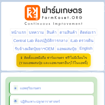
หน้าแรก
บทความ
สินค้า
ตามสินค้า
ติดต่อเรา
Central Lab ห้องปฏิบัติการกลาง
iLab ตรวจดิน
English
รับจ้างผลิตปุ๋ยยาฯOEM
แอพผสมปุ๋ย
📱 ติดตั้งแอพมือถือ ฟาร์มเกษตร ฟรี!ไม่มีเงื่อนไข
(รวมแอพผสมปุ๋ย และแอพเกษตรอื่นๆไว้ในแอพนี้)
แอพสุริยเกษตร
ปฏิทินเพาะปลูกดาราศาสตร์