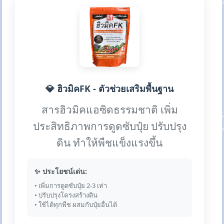
💎 ฮิวมิคFK - ตัวช่วยเสริมพื้นฐาน
สารฮิวมิคแอซิดธรรมชาติ เพิ่ม
ประสิทธิภาพการดูดซับปุ๋ย ปรับปรุง
ดิน ทำให้พืชแข็งแรงขึ้น
✨ ประโยชน์เด่น:
• เพิ่มการดูดซับปุ๋ย 2-3 เท่า
• ปรับปรุงโครงสร้างดิน
• ใช้ได้ทุกพืช ผสมกับปุ๋ยอื่นได้