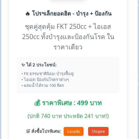
🔥 โปรฯเล็กยอดฮิต - บำรุง + ป้องกัน
ชุดคู่สุดคุ้ม FKT 250cc + ไอเอส
250cc ทั้งบำรุงและป้องกันโรค ใน
ราคาเดียว
✨ ได้ 2 ประโยชน์:
• FK ธรรมชาตินิยม: บำรุงฟื้นฟู
• ไอเอส: ป้องกันโรคราต่างๆ
• ผสมน้ำได้รวม 100 ลิตร
💰 ราคาพิเศษ : 499 บาท
(ปกติ 740 บาท ประหยัด 241 บาท!)
🛒 สั่งซื้อโปรพิเศษ:
Lazada
Shopee