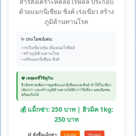
สารสังเคราะห์คลอโรฟิลล์ ประกอบ
ด้วยแมกนีเซียม ซิงค์ เร่งเขียว สร้าง
ภูมิต้านทานโรค
✨ ประโยชน์เด่น:
• เร่งใบเขียวเข้ม เพิ่มคลอโรฟิลล์
• สร้างภูมิต้านทานโรค
• เสริมแมกนีเซียม ซิงค์
💎 เหตุผลที่ใช้คู่กัน:
ฮิวมิคช่วยเพิ่มการดูดซับแมกนีเซียมและซิงค์ ทำให้ใบเขียว
เข้มกว่า และสร้างภูมิต้านทานได้ดีกว่าใช้เดี่ยว ผสมฉีดพ่น
พร้อมกันได้
💰 แม็กซ่า: 250 บาท | ฮิวมิค 1kg:
250 บาท
🛒 สั่งซื้อแม็กซ่า:
Lazada
Shopee