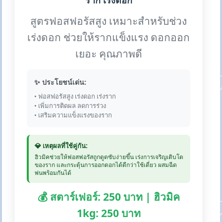
ราก เร่งดอก
สูตรฟอสฟอรัสสูง เหมาะสำหรับช่วง
เร่งดอก ช่วยให้รากแข็งแรง ดอกออก
เยอะ คุณภาพดี
✨ ประโยชน์เด่น:
• ฟอสฟอรัสสูง เร่งดอก เร่งราก
• เพิ่มการติดผล ลดการร่วง
• เสริมความแข็งแรงของราก
💎 เหตุผลที่ใช้คู่กัน:
ฮิวมิคช่วยให้ฟอสฟอรัสถูกดูดซับง่ายขึ้น เร่งการเจริญเติบโต
ของราก และกระตุ้นการออกดอกได้ดีกว่าใช้เดี่ยว ผสมฉีด
พ่นพร้อมกันได้
💰 สตาร์เฟอร์: 250 บาท | ฮิวมิค
1kg: 250 บาท