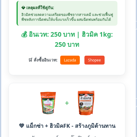
💎 เหตุผลที่ใช้คู่กัน:
ฮิวมิคช่วยลดความเครียดของพืชจากสารเคมี และช่วยฟื้นฟู
พืชหลังการฉีดพ่นให้แข็งแรงเร็วขึ้น ผสมฉีดพ่นพร้อมกันได้
💰 อินเวท: 250 บาท | ฮิวมิค 1kg:
250 บาท
🛒 สั่งซื้ออินเวท:
Lazada
Shopee
+
💚 แม็กซ่า + ฮิวมิคFK - สร้างภูมิต้านทาน