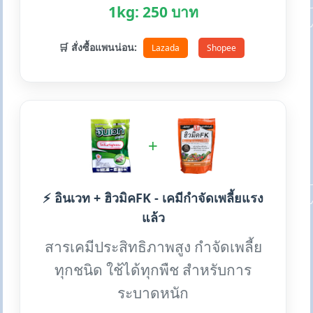
1kg: 250 บาท
🛒 สั่งซื้อแพนน่อน:
Lazada
Shopee
+
⚡ อินเวท + ฮิวมิคFK - เคมีกำจัดเพลี้ยแรง
แล้ว
สารเคมีประสิทธิภาพสูง กำจัดเพลี้ย
ทุกชนิด ใช้ได้ทุกพืช สำหรับการ
ระบาดหนัก