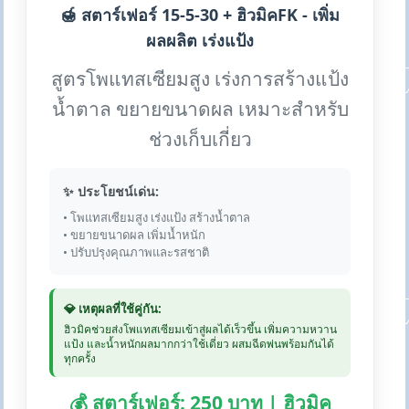
🍯 สตาร์เฟอร์ 15-5-30 + ฮิวมิคFK - เพิ่ม
ผลผลิต เร่งแป้ง
สูตรโพแทสเซียมสูง เร่งการสร้างแป้ง
น้ำตาล ขยายขนาดผล เหมาะสำหรับ
ช่วงเก็บเกี่ยว
✨ ประโยชน์เด่น:
• โพแทสเซียมสูง เร่งแป้ง สร้างน้ำตาล
• ขยายขนาดผล เพิ่มน้ำหนัก
• ปรับปรุงคุณภาพและรสชาติ
💎 เหตุผลที่ใช้คู่กัน:
ฮิวมิคช่วยส่งโพแทสเซียมเข้าสู่ผลได้เร็วขึ้น เพิ่มความหวาน
แป้ง และน้ำหนักผลมากกว่าใช้เดี่ยว ผสมฉีดพ่นพร้อมกันได้
ทุกครั้ง
💰 สตาร์เฟอร์: 250 บาท | ฮิวมิค