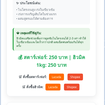
✨ ประโยชน์เด่น:
• ไนโตรเจนสูง เร่งใบเขียวเข้ม
• เร่งการเจริญเติบโตในช่วงแรก
• ผสมสูตรเองได้ตามต้องการ
💎 เหตุผลที่ใช้คู่กัน:
ฮิวมิคแอซิดช่วยเพิ่มการดูดซับไนโตรเจนได้ 2-3 เท่า ทำให้
ใบเขียวเข้มและโตเร็วกว่าปกติ ผสมฉีดพ่นพร้อมกันได้ทุก
ครั้ง
💰 สตาร์เฟอร์: 250 บาท | ฮิวมิค
1kg: 250 บาท
🛒 สั่งซื้อสตาร์เฟอร์:
Lazada
Shopee
🛒 สั่งซื้อฮิวมิค:
Lazada
Shopee