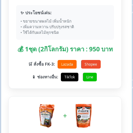
✨ ประโยชน์เด่น:
• ขยายขนาดผลไม้ เพิ่มน้ำหนัก
• เพิ่มความหวาน ปรับปรุงรสชาติ
• ใช้ได้กับผลไม้ทุกชนิด
💰 1ชุด (2กิโลกรัม) ราคา : 950 บาท
🛒 สั่งซื้อ FK-3:
Lazada
Shopee
📱 ช่องทางอื่น:
TikTok
Line
+