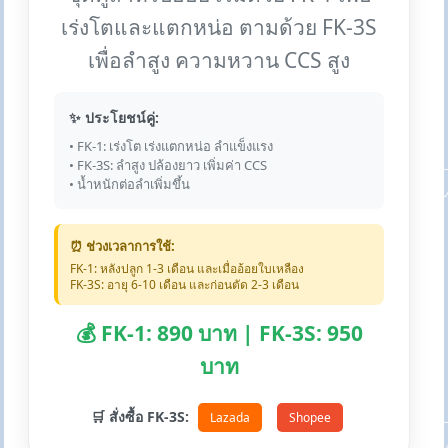
เร่งโตและแตกหน่อ ตามด้วย FK-3S
เพื่อลำสูง ความหวาน CCS สูง
✨ ประโยชน์คู่:
• FK-1: เร่งโต เร่งแตกหน่อ ลำแข็งแรง
• FK-3S: ลำสูง ปล้องยาว เพิ่มค่า CCS
• น้ำหนักต่อลำเพิ่มขึ้น
⏰ ช่วงเวลาการใช้:
FK-1: หลังปลูก 1-3 เดือน และเมื่ออ้อยใบเหลือง
FK-3S: อายุ 6-10 เดือน และก่อนตัด 2-3 เดือน
💰 FK-1: 890 บาท | FK-3S: 950
บาท
🛒 สั่งซื้อ FK-3S:
Lazada
Shopee