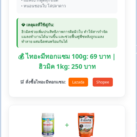
• แมลงปากดูดทุกชนิด
• หนอนชอนใบ โล่ปลาดาว
💎 เหตุผลที่ใช้คู่กัน:
ฮิวมิคช่วยเพิ่มประสิทธิภาพการติดผิวใบ ทำให้สารกำจัด
แมลงทำงานได้นานขึ้น และช่วยฟื้นฟูพืชหลังถูกแมลง
ทำลาย ผสมฉีดพ่นพร้อมกันได้
💰 ไทอะมีทอกแซม 100g: 69 บาท |
ฮิวมิค 1kg: 250 บาท
🛒 สั่งซื้อไทอะมีทอกแซม:
Lazada
Shopee
+