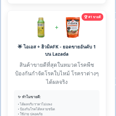
🏆 #1 ขายดี
+
🌟 ไอเอส + ฮิวมิคFK - ยอดขายอันดับ 1
บน Lazada
สินค้าขายดีที่สุดในหมวดโรคพืช
ป้องกันกำจัดโรคใบไหม้ โรคราต่างๆ
ได้ผลจริง
✨ ทำไมขายดี:
• ได้ผลจริง ราคาไม่แพง
• ป้องกันโรคได้หลายชนิด
• ใช้ง่าย ปลอดภัย