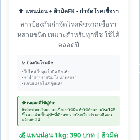
🍄 แพนน่อน + ฮิวมิคFK - กำจัดโรคเชื้อรา
สารป้องกันกำจัดโรคพืชจากเชื้อรา
หลายชนิด เหมาะสำหรับทุกพืช ใช้ได้
ตลอดปี
✨ ป้องกันโรคพืช:
• ใบไหม้ ใบจุด ใบติด กิ่งแห้ง
• ราน้ำค้าง ราสนิม ไปทอปธอร่า
• แอนแทรคโนส กุ้งแห้ง
💎 เหตุผลที่ใช้คู่กัน:
ฮิวมิคช่วยเสริมความแข็งแรงให้พืช ทำให้ต้านทานโรคได้ดี
ขึ้น และช่วยฟื้นฟูพืชที่เสียหายจากโรคเร็วกว่า ผสมฉีดพ่น
พร้อมกันได้
💰 แพนน่อน 1kg: 390 บาท | ฮิวมิค