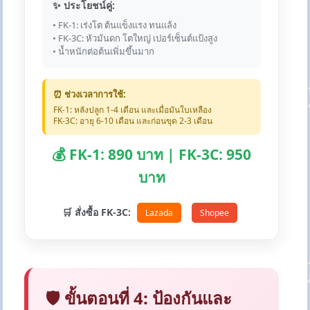
✨ ประโยชน์คู่:
• FK-1: เร่งโต ต้นแข็งแรง ทนแล้ง
• FK-3C: หัวมันดก โตใหญ่ เปอร์เซ็นต์แป้งสูง
• น้ำหนักต่อต้นเพิ่มขึ้นมาก
⏰ ช่วงเวลาการใช้:
FK-1: หลังปลูก 1-4 เดือน และเมื่อมันใบเหลือง
FK-3C: อายุ 6-10 เดือน และก่อนขุด 2-3 เดือน
💰 FK-1: 890 บาท | FK-3C: 950
บาท
🛒 สั่งซื้อ FK-3C:
Lazada
Shopee
🛡️ ขั้นตอนที่ 4: ป้องกันและ