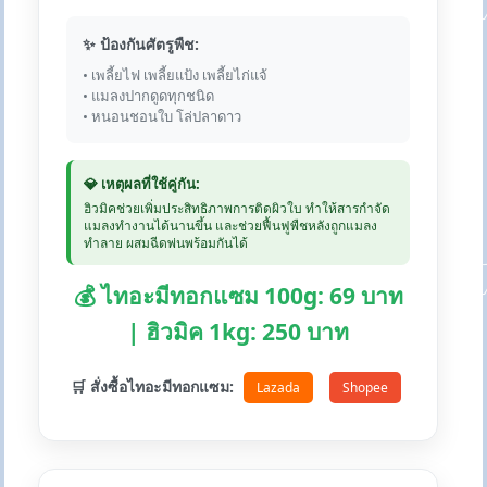
✨ ป้องกันศัตรูพืช:
• เพลี้ยไฟ เพลี้ยแป้ง เพลี้ยไก่แจ้
• แมลงปากดูดทุกชนิด
• หนอนชอนใบ โล่ปลาดาว
💎 เหตุผลที่ใช้คู่กัน:
ฮิวมิคช่วยเพิ่มประสิทธิภาพการติดผิวใบ ทำให้สารกำจัด
แมลงทำงานได้นานขึ้น และช่วยฟื้นฟูพืชหลังถูกแมลง
ทำลาย ผสมฉีดพ่นพร้อมกันได้
💰 ไทอะมีทอกแซม 100g: 69 บาท
| ฮิวมิค 1kg: 250 บาท
🛒 สั่งซื้อไทอะมีทอกแซม:
Lazada
Shopee