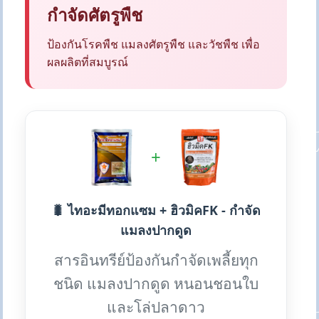
กำจัดศัตรูพืช
ป้องกันโรคพืช แมลงศัตรูพืช และวัชพืช เพื่อ
ผลผลิตที่สมบูรณ์
+
🐛 ไทอะมีทอกแซม + ฮิวมิคFK - กำจัด
แมลงปากดูด
สารอินทรีย์ป้องกันกำจัดเพลี้ยทุก
ชนิด แมลงปากดูด หนอนชอนใบ
และโล่ปลาดาว