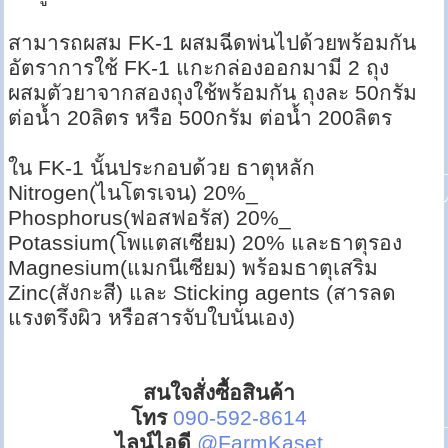
สามารถผสม FK-1 ผสมฉีดพ่นไปด้วยพร้อมกัน
อัตราการใช้ FK-1 แกะกล่องออกมามี 2 ถุง
ผสมตัวยาจากสองถุงใช้พร้อมกัน ถุงละ 50กรัม
ต่อน้ำ 20ลิตร หรือ 500กรัม ต่อน้ำ 200ลิตร
ใน FK-1 นั้นประกอบด้วย ธาตุหลัก
Nitrogen(ไนโตรเจน) 20%_
Phosphorus(ฟอสฟอรัส) 20%_
Potassium(โพแตสเซียม) 20% และธาตุรอง
Magnesium(แมกนีเซียม) พร้อมธาตุเสริม
Zinc(สังกะสี) และ Sticking ‎agents (สารลด
แรงตรึงผิว หรือสารจับใบนั่นเอง)
สนใจสั่งซื้อสินค้า
โทร
090-592-8614
ไลน์ไอดี
@FarmKaset