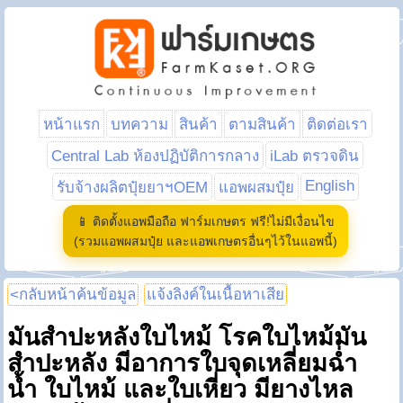
หน้าแรก
บทความ
สินค้า
ตามสินค้า
ติดต่อเรา
Central Lab ห้องปฏิบัติการกลาง
iLab ตรวจดิน
English
รับจ้างผลิตปุ๋ยยาฯOEM
แอพผสมปุ๋ย
📱 ติดตั้งแอพมือถือ ฟาร์มเกษตร ฟรี!ไม่มีเงื่อนไข
(รวมแอพผสมปุ๋ย และแอพเกษตรอื่นๆไว้ในแอพนี้)
<กลับหน้าค้นข้อมูล
แจ้งลิงค์ในเนื้อหาเสีย
มันสำปะหลังใบไหม้ โรคใบไหม้มัน
สำปะหลัง มีอาการใบจุดเหลี่ยมฉ่ำ
น้ำ ใบไหม้ และใบเหี่ยว มียางไหล