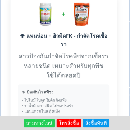
+
🍄 แพนน่อน + ฮิวมิคFK - กำจัดโรคเชื้อ
รา
สารป้องกันกำจัดโรคพืชจากเชื้อรา
หลายชนิด เหมาะสำหรับทุกพืช
ใช้ได้ตลอดปี
✨ ป้องกันโรคพืช:
• ใบไหม้ ใบจุด ใบติด กิ่งแห้ง
• ราน้ำค้าง ราสนิม ไปทอปธอร่า
• แอนแทรคโนส กุ้งแห้ง
ถามทางไลน์
โทรสั่งซื้อ
สั่งซื้อทันที
💎 เหตุผลที่ใช้คู่กัน: