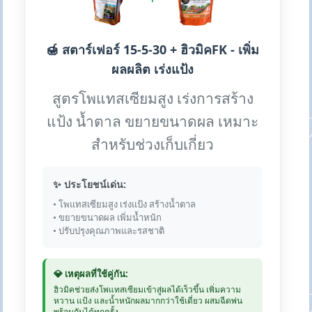
🍯 สตาร์เฟอร์ 15-5-30 + ฮิวมิคFK - เพิ่ม
ผลผลิต เร่งแป้ง
สูตรโพแทสเซียมสูง เร่งการสร้าง
แป้ง น้ำตาล ขยายขนาดผล เหมาะ
สำหรับช่วงเก็บเกี่ยว
✨ ประโยชน์เด่น:
• โพแทสเซียมสูง เร่งแป้ง สร้างน้ำตาล
• ขยายขนาดผล เพิ่มน้ำหนัก
• ปรับปรุงคุณภาพและรสชาติ
💎 เหตุผลที่ใช้คู่กัน:
ฮิวมิคช่วยส่งโพแทสเซียมเข้าสู่ผลได้เร็วขึ้น เพิ่มความ
หวาน แป้ง และน้ำหนักผลมากกว่าใช้เดี่ยว ผสมฉีดพ่น
พร้อมกันได้ทุกครั้ง