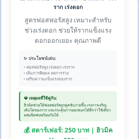
ราก เร่งดอก
สูตรฟอสฟอรัสสูง เหมาะสำหรับ
ช่วงเร่งดอก ช่วยให้รากแข็งแรง
ดอกออกเยอะ คุณภาพดี
✨ ประโยชน์เด่น:
• ฟอสฟอรัสสูง เร่งดอก เร่งราก
• เพิ่มการติดผล ลดการร่วง
• เสริมความแข็งแรงของราก
💎 เหตุผลที่ใช้คู่กัน:
ฮิวมิคช่วยให้ฟอสฟอรัสถูกดูดซับง่ายขึ้น เร่งการเจริญ
เติบโตของราก และกระตุ้นการออกดอกได้ดีกว่าใช้เดี่ยว
ผสมฉีดพ่นพร้อมกันได้
💰 สตาร์เฟอร์: 250 บาท | ฮิวมิค