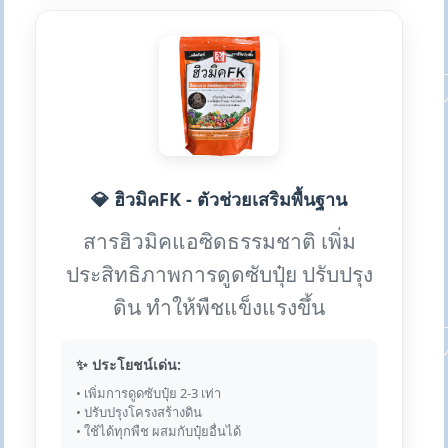
💎 ฮิวมิคFK - ตัวช่วยเสริมพื้นฐาน
สารฮิวมิคแอซิดธรรมชาติ เพิ่ม
ประสิทธิภาพการดูดซับปุ๋ย ปรับปรุง
ดิน ทำให้พืชแข็งแรงขึ้น
✨ ประโยชน์เด่น:
• เพิ่มการดูดซับปุ๋ย 2-3 เท่า
• ปรับปรุงโครงสร้างดิน
• ใช้ได้ทุกพืช ผสมกับปุ๋ยอื่นได้