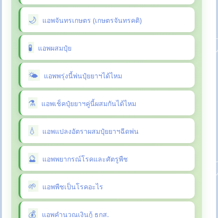
แอพจันทรเกษตร (เกษตรจันทรคติ)
แอพผสมปุ๋ย
แอพพรุ่งนี้พ่นปุ๋ยยาฯได้ไหม
แอพเช็คปุ๋ยยาฯคู่นี้ผสมกันได้ไหม
แอพแปลงอัตราผสมปุ๋ยยาฯฉีดพ่น
แอพพยากรณ์โรคและศัตรูพืช
แอพพืชเป็นโรคอะไร
แอพคำนวณเงินกู้ ธกส.