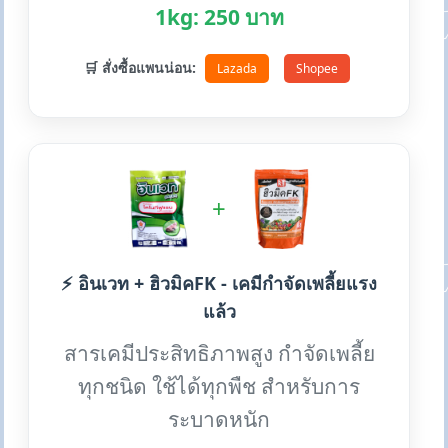
1kg: 250 บาท
🛒 สั่งซื้อแพนน่อน:
Lazada
Shopee
+
⚡ อินเวท + ฮิวมิคFK - เคมีกำจัดเพลี้ยแรง
แล้ว
สารเคมีประสิทธิภาพสูง กำจัดเพลี้ย
ทุกชนิด ใช้ได้ทุกพืช สำหรับการ
ระบาดหนัก