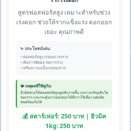
ราก เร่งดอก
สูตรฟอสฟอรัสสูง เหมาะสำหรับช่วง
เร่งดอก ช่วยให้รากแข็งแรง ดอกออก
เยอะ คุณภาพดี
✨ ประโยชน์เด่น:
• ฟอสฟอรัสสูง เร่งดอก เร่งราก
• เพิ่มการติดผล ลดการร่วง
• เสริมความแข็งแรงของราก
💎 เหตุผลที่ใช้คู่กัน:
ฮิวมิคช่วยให้ฟอสฟอรัสถูกดูดซับง่ายขึ้น เร่งการเจริญเติบโต
ของราก และกระตุ้นการออกดอกได้ดีกว่าใช้เดี่ยว ผสมฉีด
พ่นพร้อมกันได้
💰 สตาร์เฟอร์: 250 บาท | ฮิวมิค
1kg: 250 บาท