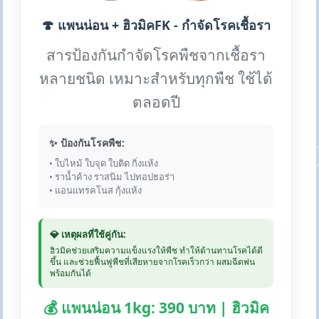
🍄 แพนน่อน + ฮิวมิคFK - กำจัดโรคเชื้อรา
สารป้องกันกำจัดโรคพืชจากเชื้อรา
หลายชนิด เหมาะสำหรับทุกพืช ใช้ได้
ตลอดปี
✨ ป้องกันโรคพืช:
• ใบไหม้ ใบจุด ใบติด กิ่งแห้ง
• ราน้ำค้าง ราสนิม ไปทอปธอร่า
• แอนแทรคโนส กุ้งแห้ง
💎 เหตุผลที่ใช้คู่กัน:
ฮิวมิคช่วยเสริมความแข็งแรงให้พืช ทำให้ต้านทานโรคได้ดี
ขึ้น และช่วยฟื้นฟูพืชที่เสียหายจากโรคเร็วกว่า ผสมฉีดพ่น
พร้อมกันได้
💰 แพนน่อน 1kg: 390 บาท | ฮิวมิค