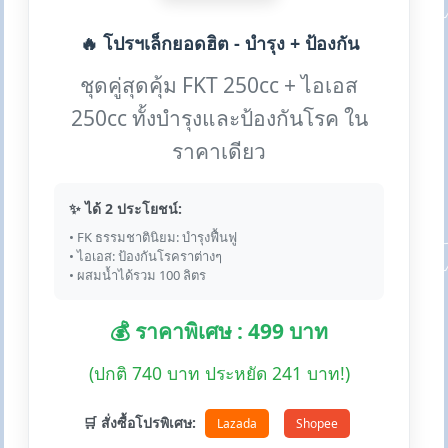
🔥 โปรฯเล็กยอดฮิต - บำรุง + ป้องกัน
ชุดคู่สุดคุ้ม FKT 250cc + ไอเอส
250cc ทั้งบำรุงและป้องกันโรค ใน
ราคาเดียว
✨ ได้ 2 ประโยชน์:
• FK ธรรมชาตินิยม: บำรุงฟื้นฟู
• ไอเอส: ป้องกันโรคราต่างๆ
• ผสมน้ำได้รวม 100 ลิตร
💰 ราคาพิเศษ : 499 บาท
(ปกติ 740 บาท ประหยัด 241 บาท!)
🛒 สั่งซื้อโปรพิเศษ:
Lazada
Shopee