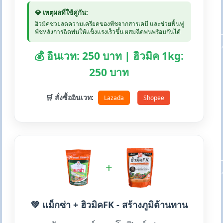
💎 เหตุผลที่ใช้คู่กัน:
ฮิวมิคช่วยลดความเครียดของพืชจากสารเคมี และช่วยฟื้นฟู
พืชหลังการฉีดพ่นให้แข็งแรงเร็วขึ้น ผสมฉีดพ่นพร้อมกันได้
💰 อินเวท: 250 บาท | ฮิวมิค 1kg:
250 บาท
🛒 สั่งซื้ออินเวท:
Lazada
Shopee
+
💚 แม็กซ่า + ฮิวมิคFK - สร้างภูมิต้านทาน