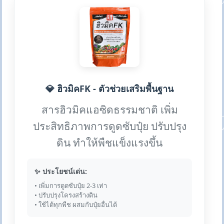
💎 ฮิวมิคFK - ตัวช่วยเสริมพื้นฐาน
สารฮิวมิคแอซิดธรรมชาติ เพิ่ม
ประสิทธิภาพการดูดซับปุ๋ย ปรับปรุง
ดิน ทำให้พืชแข็งแรงขึ้น
✨ ประโยชน์เด่น:
• เพิ่มการดูดซับปุ๋ย 2-3 เท่า
• ปรับปรุงโครงสร้างดิน
• ใช้ได้ทุกพืช ผสมกับปุ๋ยอื่นได้