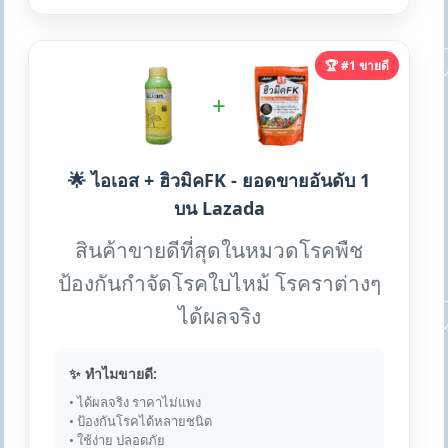
🏆 #1 ขายดี
+
🌟 ไอเอส + ฮิวมิคFK - ยอดขายอันดับ 1
บน Lazada
สินค้าขายดีที่สุดในหมวดโรคพืช
ป้องกันกำจัดโรคใบไหม้ โรคราต่างๆ
ได้ผลจริง
✨ ทำไมขายดี:
• ได้ผลจริง ราคาไม่แพง
• ป้องกันโรคได้หลายชนิด
• ใช้ง่าย ปลอดภัย