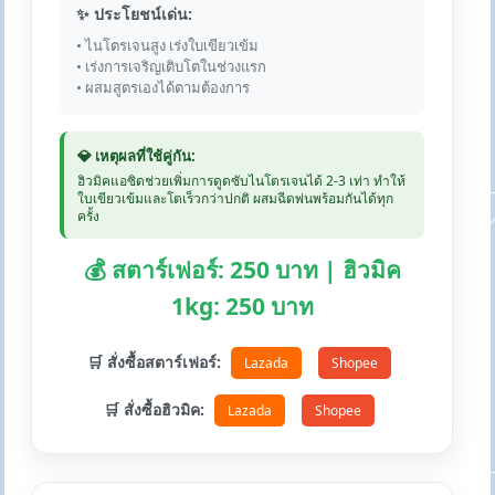
✨ ประโยชน์เด่น:
• ไนโตรเจนสูง เร่งใบเขียวเข้ม
• เร่งการเจริญเติบโตในช่วงแรก
• ผสมสูตรเองได้ตามต้องการ
💎 เหตุผลที่ใช้คู่กัน:
ฮิวมิคแอซิดช่วยเพิ่มการดูดซับไนโตรเจนได้ 2-3 เท่า ทำให้
ใบเขียวเข้มและโตเร็วกว่าปกติ ผสมฉีดพ่นพร้อมกันได้ทุก
ครั้ง
💰 สตาร์เฟอร์: 250 บาท | ฮิวมิค
1kg: 250 บาท
🛒 สั่งซื้อสตาร์เฟอร์:
Lazada
Shopee
🛒 สั่งซื้อฮิวมิค:
Lazada
Shopee