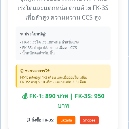
เร่งโตและแตกหน่อ ตามด้วย FK-3S
เพื่อลำสูง ความหวาน CCS สูง
✨ ประโยชน์คู่:
• FK-1: เร่งโต เร่งแตกหน่อ ลำแข็งแรง
• FK-3S: ลำสูง ปล้องยาว เพิ่มค่า CCS
• น้ำหนักต่อลำเพิ่มขึ้น
⏰ ช่วงเวลาการใช้:
FK-1: หลังปลูก 1-3 เดือน และเมื่ออ้อยใบเหลือง
FK-3S: อายุ 6-10 เดือน และก่อนตัด 2-3 เดือน
💰 FK-1: 890 บาท | FK-3S: 950
บาท
🛒 สั่งซื้อ FK-3S:
Lazada
Shopee