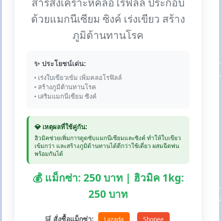
สารสังเคราะห์คลอโรฟิลล์ ประกอบ
ด้วยแมกนีเซียม ซิงค์ เร่งเขียว สร้าง
ภูมิต้านทานโรค
✨ ประโยชน์เด่น:
• เร่งใบเขียวเข้ม เพิ่มคลอโรฟิลล์
• สร้างภูมิต้านทานโรค
• เสริมแมกนีเซียม ซิงค์
💎 เหตุผลที่ใช้คู่กัน:
ฮิวมิคช่วยเพิ่มการดูดซับแมกนีเซียมและซิงค์ ทำให้ใบเขียว
เข้มกว่า และสร้างภูมิต้านทานได้ดีกว่าใช้เดี่ยว ผสมฉีดพ่น
พร้อมกันได้
💰 แม็กซ่า: 250 บาท | ฮิวมิค 1kg:
250 บาท
🛒 สั่งซื้อแม็กซ่า:
Lazada
Shopee