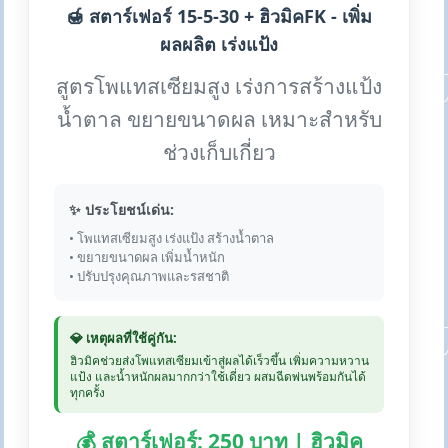
🍯 สตาร์เฟอร์ 15-5-30 + ฮิวมิคFK - เพิ่ม
ผลผลิต เร่งแป้ง
สูตรโพแทสเซียมสูง เร่งการสร้างแป้ง
น้ำตาล ขยายขนาดผล เหมาะสำหรับ
ช่วงเก็บเกี่ยว
✨ ประโยชน์เด่น:
• โพแทสเซียมสูง เร่งแป้ง สร้างน้ำตาล
• ขยายขนาดผล เพิ่มน้ำหนัก
• ปรับปรุงคุณภาพและรสชาติ
💎 เหตุผลที่ใช้คู่กัน:
ฮิวมิคช่วยส่งโพแทสเซียมเข้าสู่ผลได้เร็วขึ้น เพิ่มความหวาน
แป้ง และน้ำหนักผลมากกว่าใช้เดี่ยว ผสมฉีดพ่นพร้อมกันได้
ทุกครั้ง
💰 สตาร์เฟอร์: 250 บาท | ฮิวมิค