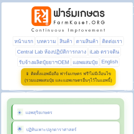
หน้าแรก
บทความ
สินค้า
ตามสินค้า
ติดต่อเรา
Central Lab ห้องปฏิบัติการกลาง
iLab ตรวจดิน
English
รับจ้างผลิตปุ๋ยยาฯOEM
แอพผสมปุ๋ย
📱 ติดตั้งแอพมือถือ ฟาร์มเกษตร ฟรี!ไม่มีเงื่อนไข
(รวมแอพผสมปุ๋ย และแอพเกษตรอื่นๆไว้ในแอพนี้)
แอพสุริยเกษตร
ปฏิทินเพาะปลูกดาราศาสตร์