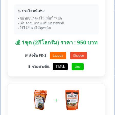
✨ ประโยชน์เด่น:
• ขยายขนาดผลไม้ เพิ่มน้ำหนัก
• เพิ่มความหวาน ปรับปรุงรสชาติ
• ใช้ได้กับผลไม้ทุกชนิด
💰 1ชุด (2กิโลกรัม) ราคา : 950 บาท
🛒 สั่งซื้อ FK-3:
Lazada
Shopee
📱 ช่องทางอื่น:
TikTok
Line
+