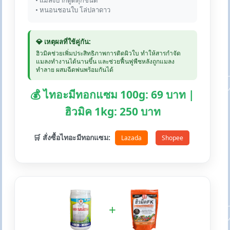
• แมลงปากดูดทุกชนิด
• หนอนชอนใบ โล่ปลาดาว
💎 เหตุผลที่ใช้คู่กัน:
ฮิวมิคช่วยเพิ่มประสิทธิภาพการติดผิวใบ ทำให้สารกำจัด
แมลงทำงานได้นานขึ้น และช่วยฟื้นฟูพืชหลังถูกแมลง
ทำลาย ผสมฉีดพ่นพร้อมกันได้
💰 ไทอะมีทอกแซม 100g: 69 บาท |
ฮิวมิค 1kg: 250 บาท
🛒 สั่งซื้อไทอะมีทอกแซม:
Lazada
Shopee
+