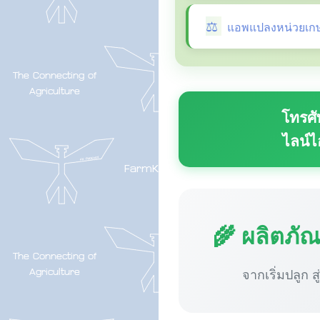
แอพแปลงหน่วยเก
โทรศั
ไลน์ไ
🌾 ผลิตภั
จากเริ่มปลูก ส