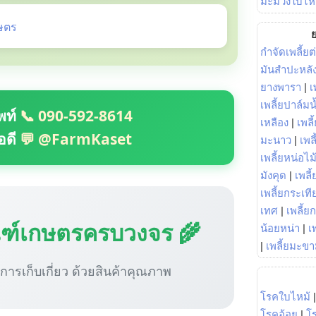
มะม่วงใบไห
ษตร
ย
กำจัดเพลี้ยต
มันสำปะหลั
ยางพารา
|
เ
เพลี้ยปาล์มน
พท์
📞 090-592-8614
เหลือง
|
เพลี
อดี
💬 @FarmKaset
มะนาว
|
เพล
เพลี้ยหน่อไม้
มังคุด
|
เพลี้
เพลี้ยกระเที
เทศ
|
เพลี้ย
ณฑ์เกษตรครบวงจร 🌾
น้อยหน่า
|
เ
|
เพลี้ยมะข
ู่การเก็บเกี่ยว ด้วยสินค้าคุณภาพ
โรคใบไหม้
โรคอ้อย
|
โ