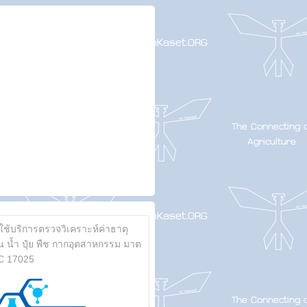
้ใช้บริการตรวจวิเคราะห์ค่าธาตุ
 น้ำ ปุ๋ย พืช กากอุตสาหกรรม มาต
C 17025