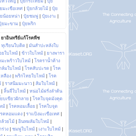
มหัวใหญ่
|
ปุ๋ยกระเทียม
|
ปุ๋ย
ุ๋ยมะเขือเทศ
|
ปุ๋ยกล้วยไม้
|
ปุ๋ย
ุ๋ยน้อยหน่า
|
ปุ๋ยชมพู่
|
ปุ๋ยเงาะ
|
ปุ๋ยมะขาม
|
ปุ๋ยพริก
ยาอินทรีย์แก้โรคพืช
|
ทุเรียนใบติด
|
มันสำปะหลังใบ
อยใบไหม้
|
ข้าวใบไหม้
|
ยางพารา
คมะพร้าวใบไหม้
|
โรคราน้ำค้าง
าล์มใบไหม้
|
โรคสับปะรด
|
โรค
วเหลือง
|
พริกไทยใบไหม้
|
โรค
้
|
ราสนิมมะนาว
|
ส้มใบไหม้
|
|
ลิ้นจี่ใบไหม้
|
หน่อไม้ฝรั่งลำต้น
ี๊ยบเขียวฝักลาย
|
โรคใบจุดมังคุด
หม้
|
โรคหอมเลื้อย
|
โรคใบจุด
โรคหอมแดง
|
ราแป้งมะเขือเทศ
|
ล้วยไม้
|
อินทผลัมใบไหม้
|
ร่วง
|
ชมพู่ใบไหม้
|
เงาะใบไหม้
|