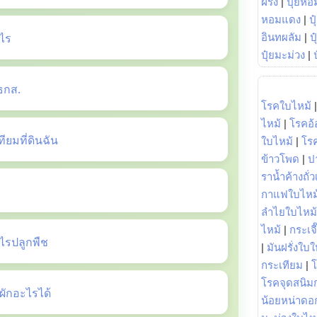
ฝรั่ง
|
ปุ๋ยหอ
หอมแดง
|
ป
ไร
อินทผลัม
|
ป
ปุ๋ยมะม่วง
|
ธกส.
โรคใบไหม้
ไหม้
|
โรคอ้
ยมที่ดินฉัน
ใบไหม้
|
โร
ข้าวโพด
|
ป
ราน้ำค้างถั่
กาแฟใบไหม
ลำไยใบไหม้
ไหม้
|
กระเจ
รปลูกพืช
|
มันฝรั่งใบใ
กระเทียม
|
โรคจุดสนิมก
ักอะไรได้
น้อยหน่าดอก