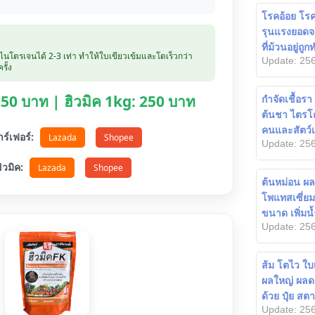
โรคอ้อย โรค
รุนแรงยอดจ
ที่ม้วนอยู่ถ
บไนโตรเจนได้ 2-3 เท่า ทำให้ใบเขียวเข้มและโตเร็วกว่า
Update: 256
รั้ง
 250 บาท | ฮิวมิค 1kg: 250 บาท
กำจัดเชื้อร
ต้นชา ไตรโค
คนและสัตว์เล
ตาร์เฟอร์:
Lazada
Shopee
Update: 256
อฮิวมิค:
Lazada
Shopee
ต้นหม่อน ผลใ
โพแทสเซี่ยม
ขนาด เพิ่ม
Update: 256
ส้ม โตไว ใบ
ผลใหญ่ ผลดก
ด้วย ปุ๋ย สตา
Update: 256