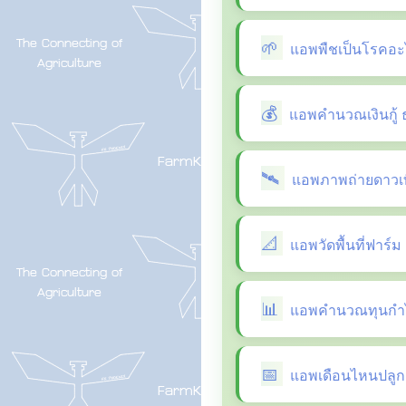
แอพพืชเป็นโรคอะ
แอพคำนวณเงินกู้ 
แอพภาพถ่ายดาวเที
แอพวัดพื้นที่ฟาร์ม
แอพคำนวณทุนกำไ
แอพเดือนไหนปลูกผ