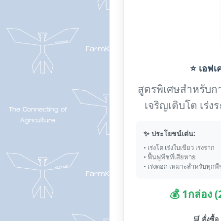
⭐ เอฟเค-
สูตรพิเศษสำหรับการ
เจริญเติบโต เร่
✨ ประโยชน์เด่น:
• เร่งโต เร่งใบเขียว เร่งราก
• ฟื้นฟูพืชที่เสียหาย
• เร่งดอก เหมาะสำหรับทุกพื
💰 1กล่อง 
🛒 สั่งซื้