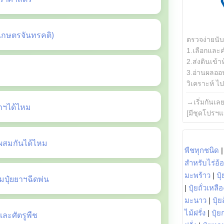
เกษตรจันทรคติ)
ตรวจง่ายนั
1.เลือกและ
2.ส่งดินเข้า
3.อ่านผลออน
วิเคราะห์ ไปต
→เริ่มกันเล
ยาฯได้ไหม
[มีชุดโปรฯแ
ี้ผสมกันได้ไหม
พืชทุกชนิด
สำหรับไร่อ้
มะพร้าว
|
ปุ
ปุ๋ยยาฯฉีดพ่น
|
ปุ๋ยถั่วเหลือ
มะนาว
|
ปุ๋ย
ไม้ฝรั่ง
|
ปุ๋ย
ะศัตรูพืช