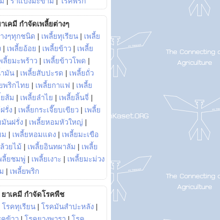
ม้
|
ราแป้งมะขาม
|
โรคพริก
าเคมี กำจัดเพลี้ยต่างๆ
่างๆทุกชนิด
|
เพลี้ยทุเรียน
|
เพลี้ย
ง
|
เพลี้ยอ้อย
|
เพลี้ยข้าว
|
เพลี้ย
พลี้ยมะพร้าว
|
เพลี้ยข้าวโพด
|
้ำมัน
|
เพลี้ยสับปะรด
|
เพลี้ยถั่ว
้ยพริกไทย
|
เพลี้ยกาแฟ
|
เพลี้ย
ี้ยส้ม
|
เพลี้ยลำไย
|
เพลี้ยลิ้นจี่
|
ฝรั่ง
|
เพลี้ยกระเจี๊ยบเขียว
|
เพลี้ย
ยมันฝรั่ง
|
เพลี้ยหอมหัวใหญ่
|
ยม
|
เพลี้ยหอมแดง
|
เพลี้ยมะเขือ
กล้วยไม้
|
เพลี้ยอินทผาลัม
|
เพลี้ย
พลี้ยชมพู่
|
เพลี้ยเงาะ
|
เพลี้ยมะม่วง
าม
|
เพลี้ยพริก
ยาเคมี กำจัดโรคพืช
|
โรคทุเรียน
|
โรคมันสำปะหลัง
|
รคข้าว
|
โรคยางพารา
|
โรค