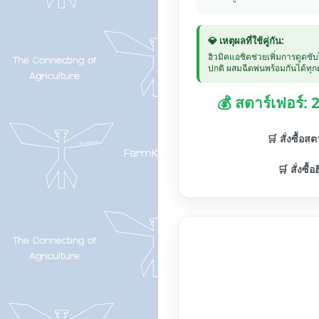
💎 เหตุผลที่ใช้คู่กัน:
ฮิวมิคแอซิดช่วยเพิ่มการดูดซั
ปกติ ผสมฉีดพ่นพร้อมกันได้ทุกค
💰 สตาร์เฟอร์:
🛒 สั่งซื้อส
🛒 สั่งซื้