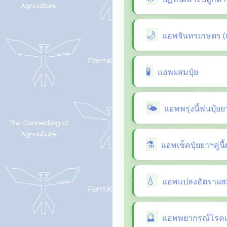
แอพจันทรเกษตร (
แอพผสมปุ๋ย
แอพพรุ่งนี้พ่นปุ๋ย
แอพเช็คปุ๋ยยาฯคู่น
แอพแปลงอัตราผสม
แอพพยากรณ์โรคแล