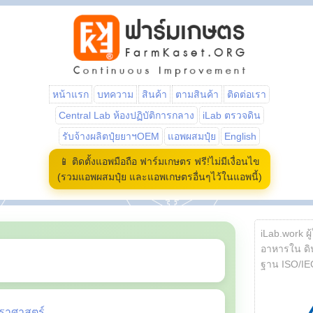
หน้าแรก
บทความ
สินค้า
ตามสินค้า
ติดต่อเรา
Central Lab ห้องปฏิบัติการกลาง
iLab ตรวจดิน
รับจ้างผลิตปุ๋ยยาฯOEM
แอพผสมปุ๋ย
English
📱 ติดตั้งแอพมือถือ ฟาร์มเกษตร ฟรี!ไม่มีเงื่อนไข
(รวมแอพผสมปุ๋ย และแอพเกษตรอื่นๆไว้ในแอพนี้)
iLab.work ผู
อาหารใน ดิน
ฐาน ISO/IE
ราศาสตร์