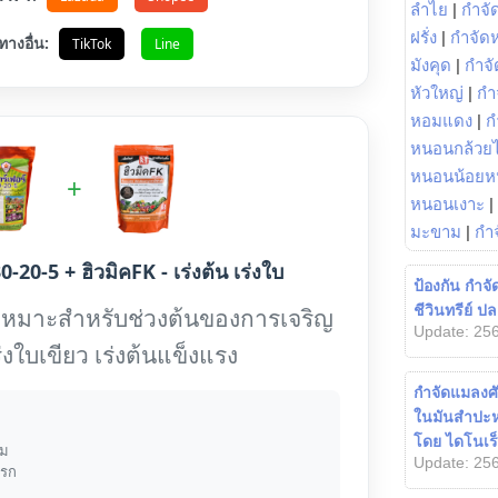
ลำไย
|
กำจัด
ฝรั่ง
|
กำจัด
ทางอื่น:
TikTok
Line
มังคุด
|
กำจั
หัวใหญ่
|
กำ
หอมแดง
|
ก
หนอนกล้วยไ
หนอนน้อยห
+
หนอนเงาะ
|
มะขาม
|
กำ
0-20-5 + ฮิวมิคFK - เร่งต้น เร่งใบ
ป้องกัน กำจ
ชีวินทรีย์ ป
เหมาะสำหรับช่วงต้นของการเจริญ
Update: 256
ร่งใบเขียว เร่งต้นแข็งแรง
กำจัดแมลงศั
ในมันสำปะหล
โดย ไดโนเร็
้ม
Update: 256
แรก