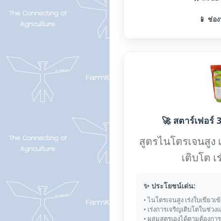
📱 ช่อง
🚀 สตาร์เฟอร์ 3
สูตรไนโตรเจนสูง 
เติบโต เ
✨ ประโยชน์เด่น:
• ไนโตรเจนสูง เร่งใบเขียวเข
• เร่งการเจริญเติบโตในช่วง
• ผสมสูตรเองได้ตามต้องการ