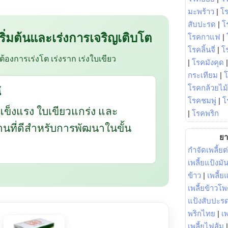
มะพร้าว
|
โ
สับปะรด
|
โ
 เริ่มต้นและเร่งการเจริญเติบโต
โรคกาแฟ
|
โรคลิ้นจี่
|
โร
อต้องการเร่งโต เร่งราก เร่งใบเขียว
|
โรคมังคุด
กระเทียม
|
โรคกล้วยไม้
้
โรคชมพู่
|
โ
แข็งแรง ใบเขียวแกร่ง และ
|
โรคพริก
ฐานที่ดีสำหรับการพัฒนาในขั้น
ยา
กำจัดเพลี้ยต
เพลี้ยแป้งม
ข้าว
|
เพลี้
เพลี้ยข้าวโ
แป้งสับปะร
พริกไทย
|
เ
เพลี้ยไฟส้ม