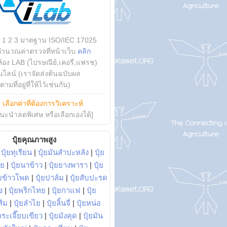
บ 1 2 3 มาตฐาน ISO/IEC 17025
คำนวณค่าตรวจที่หน้าเว็บ
คลิก
ห้อง LAB (ไปรษณีย์,เคอรี่,แฟรช)
ไลน์ (เราจัดส่งต้นฉบับผล
ามที่อยู่ที่ให้ไว้เช่นกัน)
ย
เลือกค่าที่ต้องการวิเคราะห์
นะนำลดพิเศษ หรือเลือกเองได้]
ปุ๋ยคุณภาพสูง
|
ปุ๋ยทุเรียน
|
ปุ๋ยมันสำปะหลัง
|
ปุ๋ย
อย
|
ปุ๋ยนาข้าว
|
ปุ๋ยยางพารา
|
ปุ๋ย
๋ยข้าวโพด
|
ปุ๋ยปาล์ม
|
ปุ๋ยสับปะรด
ง
|
ปุ๋ยพริกไทย
|
ปุ๋ยกาแฟ
|
ปุ๋ย
ส้ม
|
ปุ๋ยลำไย
|
ปุ๋ยลิ้นจี่
|
ปุ๋ยหน่อ
กระเจี๊ยบเขียว
|
ปุ๋ยมังคุด
|
ปุ๋ยมัน