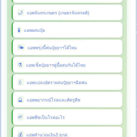
แอพจันทรเกษตร (เกษตรจันทรคติ)
แอพผสมปุ๋ย
แอพพรุ่งนี้พ่นปุ๋ยยาฯได้ไหม
แอพเช็คปุ๋ยยาฯคู่นี้ผสมกันได้ไหม
แอพแปลงอัตราผสมปุ๋ยยาฯฉีดพ่น
แอพพยากรณ์โรคและศัตรูพืช
แอพพืชเป็นโรคอะไร
แอพคำนวณเงินกู้ ธกส.