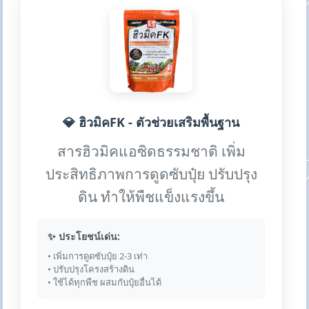
💎 ฮิวมิคFK - ตัวช่วยเสริมพื้นฐาน
สารฮิวมิคแอซิดธรรมชาติ เพิ่ม
ประสิทธิภาพการดูดซับปุ๋ย ปรับปรุง
ดิน ทำให้พืชแข็งแรงขึ้น
✨ ประโยชน์เด่น:
• เพิ่มการดูดซับปุ๋ย 2-3 เท่า
• ปรับปรุงโครงสร้างดิน
• ใช้ได้ทุกพืช ผสมกับปุ๋ยอื่นได้