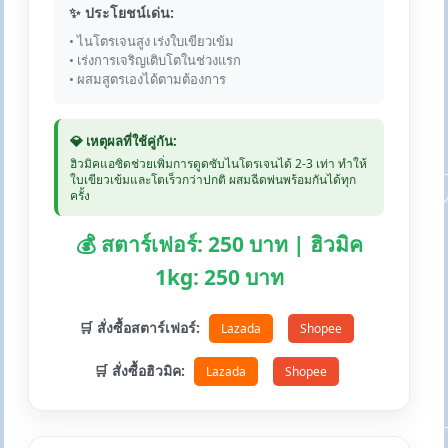
✨ ประโยชน์เด่น:
• ไนโตรเจนสูง เร่งใบเขียวเข้ม
• เร่งการเจริญเติบโตในช่วงแรก
• ผสมสูตรเองได้ตามต้องการ
💎 เหตุผลที่ใช้คู่กัน:
ฮิวมิคแอซิดช่วยเพิ่มการดูดซับไนโตรเจนได้ 2-3 เท่า ทำให้
ใบเขียวเข้มและโตเร็วกว่าปกติ ผสมฉีดพ่นพร้อมกันได้ทุก
ครั้ง
💰 สตาร์เฟอร์: 250 บาท | ฮิวมิค
1kg: 250 บาท
🛒 สั่งซื้อสตาร์เฟอร์:
Lazada
Shopee
🛒 สั่งซื้อฮิวมิค:
Lazada
Shopee