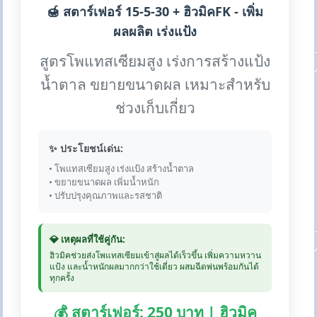
🍯 สตาร์เฟอร์ 15-5-30 + ฮิวมิคFK - เพิ่ม
ผลผลิต เร่งแป้ง
สูตรโพแทสเซียมสูง เร่งการสร้างแป้ง
น้ำตาล ขยายขนาดผล เหมาะสำหรับ
ช่วงเก็บเกี่ยว
✨ ประโยชน์เด่น:
• โพแทสเซียมสูง เร่งแป้ง สร้างน้ำตาล
• ขยายขนาดผล เพิ่มน้ำหนัก
• ปรับปรุงคุณภาพและรสชาติ
💎 เหตุผลที่ใช้คู่กัน:
ฮิวมิคช่วยส่งโพแทสเซียมเข้าสู่ผลได้เร็วขึ้น เพิ่มความหวาน
แป้ง และน้ำหนักผลมากกว่าใช้เดี่ยว ผสมฉีดพ่นพร้อมกันได้
ทุกครั้ง
💰 สตาร์เฟอร์: 250 บาท | ฮิวมิค