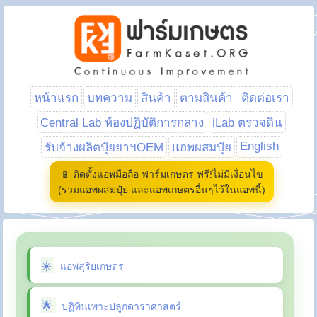
หน้าแรก
บทความ
สินค้า
ตามสินค้า
ติดต่อเรา
Central Lab ห้องปฏิบัติการกลาง
iLab ตรวจดิน
English
รับจ้างผลิตปุ๋ยยาฯOEM
แอพผสมปุ๋ย
📱 ติดตั้งแอพมือถือ ฟาร์มเกษตร ฟรี!ไม่มีเงื่อนไข
(รวมแอพผสมปุ๋ย และแอพเกษตรอื่นๆไว้ในแอพนี้)
แอพสุริยเกษตร
ปฏิทินเพาะปลูกดาราศาสตร์