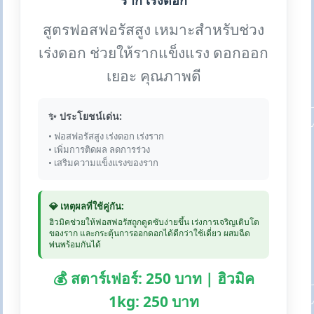
ราก เร่งดอก
สูตรฟอสฟอรัสสูง เหมาะสำหรับช่วง
เร่งดอก ช่วยให้รากแข็งแรง ดอกออก
เยอะ คุณภาพดี
✨ ประโยชน์เด่น:
• ฟอสฟอรัสสูง เร่งดอก เร่งราก
• เพิ่มการติดผล ลดการร่วง
• เสริมความแข็งแรงของราก
💎 เหตุผลที่ใช้คู่กัน:
ฮิวมิคช่วยให้ฟอสฟอรัสถูกดูดซับง่ายขึ้น เร่งการเจริญเติบโต
ของราก และกระตุ้นการออกดอกได้ดีกว่าใช้เดี่ยว ผสมฉีด
พ่นพร้อมกันได้
💰 สตาร์เฟอร์: 250 บาท | ฮิวมิค
1kg: 250 บาท