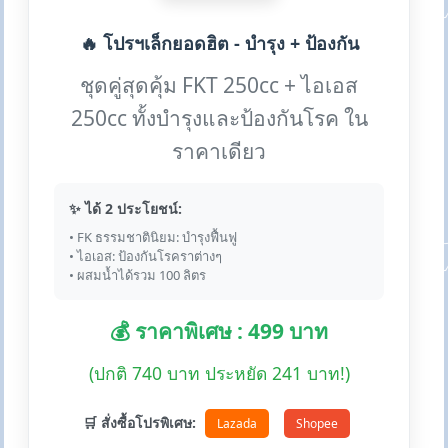
🔥 โปรฯเล็กยอดฮิต - บำรุง + ป้องกัน
ชุดคู่สุดคุ้ม FKT 250cc + ไอเอส
250cc ทั้งบำรุงและป้องกันโรค ใน
ราคาเดียว
✨ ได้ 2 ประโยชน์:
• FK ธรรมชาตินิยม: บำรุงฟื้นฟู
• ไอเอส: ป้องกันโรคราต่างๆ
• ผสมน้ำได้รวม 100 ลิตร
💰 ราคาพิเศษ : 499 บาท
(ปกติ 740 บาท ประหยัด 241 บาท!)
🛒 สั่งซื้อโปรพิเศษ:
Lazada
Shopee