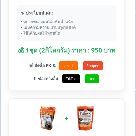
✨ ประโยชน์เด่น:
• ขยายขนาดผลไม้ เพิ่มน้ำหนัก
• เพิ่มความหวาน ปรับปรุงรสชาติ
• ใช้ได้กับผลไม้ทุกชนิด
💰 1ชุด (2กิโลกรัม) ราคา : 950 บาท
🛒 สั่งซื้อ FK-3:
Lazada
Shopee
📱 ช่องทางอื่น:
TikTok
Line
+