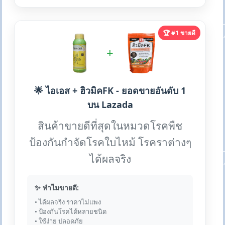
🏆 #1 ขายดี
+
🌟 ไอเอส + ฮิวมิคFK - ยอดขายอันดับ 1
บน Lazada
สินค้าขายดีที่สุดในหมวดโรคพืช
ป้องกันกำจัดโรคใบไหม้ โรคราต่างๆ
ได้ผลจริง
✨ ทำไมขายดี:
• ได้ผลจริง ราคาไม่แพง
• ป้องกันโรคได้หลายชนิด
• ใช้ง่าย ปลอดภัย