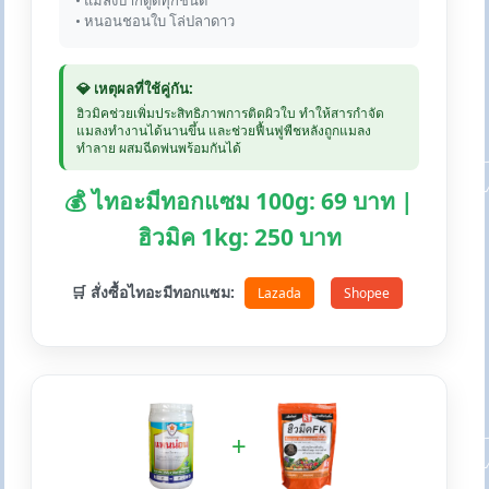
• แมลงปากดูดทุกชนิด
• หนอนชอนใบ โล่ปลาดาว
💎 เหตุผลที่ใช้คู่กัน:
ฮิวมิคช่วยเพิ่มประสิทธิภาพการติดผิวใบ ทำให้สารกำจัด
แมลงทำงานได้นานขึ้น และช่วยฟื้นฟูพืชหลังถูกแมลง
ทำลาย ผสมฉีดพ่นพร้อมกันได้
💰 ไทอะมีทอกแซม 100g: 69 บาท |
ฮิวมิค 1kg: 250 บาท
🛒 สั่งซื้อไทอะมีทอกแซม:
Lazada
Shopee
+