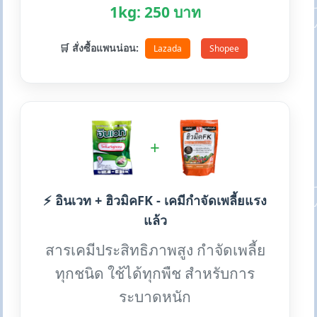
1kg: 250 บาท
🛒 สั่งซื้อแพนน่อน:
Lazada
Shopee
+
⚡ อินเวท + ฮิวมิคFK - เคมีกำจัดเพลี้ยแรง
แล้ว
สารเคมีประสิทธิภาพสูง กำจัดเพลี้ย
ทุกชนิด ใช้ได้ทุกพืช สำหรับการ
ระบาดหนัก