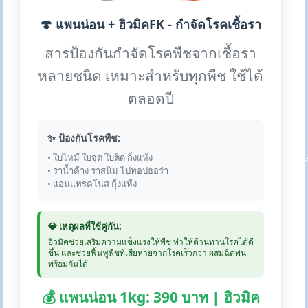
🍄 แพนน่อน + ฮิวมิคFK - กำจัดโรคเชื้อรา
สารป้องกันกำจัดโรคพืชจากเชื้อรา
หลายชนิด เหมาะสำหรับทุกพืช ใช้ได้
ตลอดปี
✨ ป้องกันโรคพืช:
• ใบไหม้ ใบจุด ใบติด กิ่งแห้ง
• ราน้ำค้าง ราสนิม ไปทอปธอร่า
• แอนแทรคโนส กุ้งแห้ง
💎 เหตุผลที่ใช้คู่กัน:
ฮิวมิคช่วยเสริมความแข็งแรงให้พืช ทำให้ต้านทานโรคได้ดี
ขึ้น และช่วยฟื้นฟูพืชที่เสียหายจากโรคเร็วกว่า ผสมฉีดพ่น
พร้อมกันได้
💰 แพนน่อน 1kg: 390 บาท | ฮิวมิค