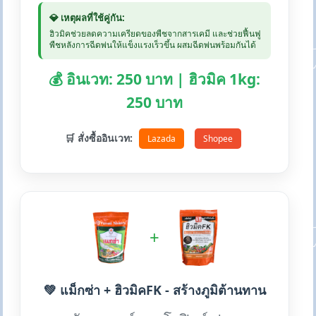
💎 เหตุผลที่ใช้คู่กัน:
ฮิวมิคช่วยลดความเครียดของพืชจากสารเคมี และช่วยฟื้นฟู
พืชหลังการฉีดพ่นให้แข็งแรงเร็วขึ้น ผสมฉีดพ่นพร้อมกันได้
💰 อินเวท: 250 บาท | ฮิวมิค 1kg:
250 บาท
🛒 สั่งซื้ออินเวท:
Lazada
Shopee
+
💚 แม็กซ่า + ฮิวมิคFK - สร้างภูมิต้านทาน