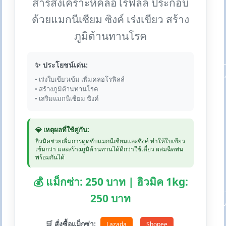
สารสังเคราะห์คลอโรฟิลล์ ประกอบ
ด้วยแมกนีเซียม ซิงค์ เร่งเขียว สร้าง
ภูมิต้านทานโรค
✨ ประโยชน์เด่น:
• เร่งใบเขียวเข้ม เพิ่มคลอโรฟิลล์
• สร้างภูมิต้านทานโรค
• เสริมแมกนีเซียม ซิงค์
💎 เหตุผลที่ใช้คู่กัน:
ฮิวมิคช่วยเพิ่มการดูดซับแมกนีเซียมและซิงค์ ทำให้ใบเขียว
เข้มกว่า และสร้างภูมิต้านทานได้ดีกว่าใช้เดี่ยว ผสมฉีดพ่น
พร้อมกันได้
💰 แม็กซ่า: 250 บาท | ฮิวมิค 1kg:
250 บาท
🛒 สั่งซื้อแม็กซ่า:
Lazada
Shopee