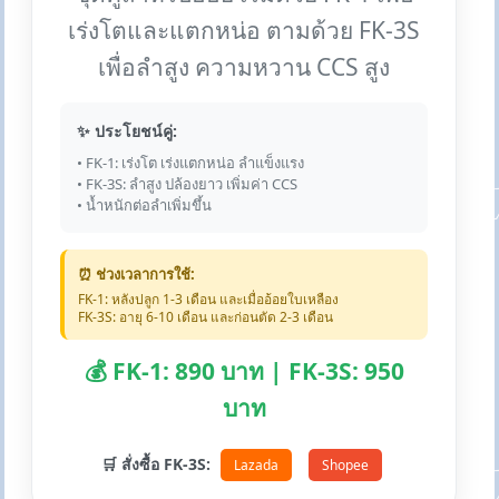
เร่งโตและแตกหน่อ ตามด้วย FK-3S
เพื่อลำสูง ความหวาน CCS สูง
✨ ประโยชน์คู่:
• FK-1: เร่งโต เร่งแตกหน่อ ลำแข็งแรง
• FK-3S: ลำสูง ปล้องยาว เพิ่มค่า CCS
• น้ำหนักต่อลำเพิ่มขึ้น
⏰ ช่วงเวลาการใช้:
FK-1: หลังปลูก 1-3 เดือน และเมื่ออ้อยใบเหลือง
FK-3S: อายุ 6-10 เดือน และก่อนตัด 2-3 เดือน
💰 FK-1: 890 บาท | FK-3S: 950
บาท
🛒 สั่งซื้อ FK-3S:
Lazada
Shopee