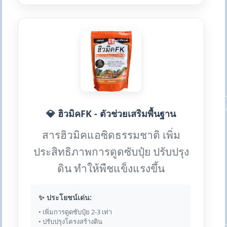
💎 ฮิวมิคFK - ตัวช่วยเสริมพื้นฐาน
สารฮิวมิคแอซิดธรรมชาติ เพิ่ม
ประสิทธิภาพการดูดซับปุ๋ย ปรับปรุง
ดิน ทำให้พืชแข็งแรงขึ้น
✨ ประโยชน์เด่น:
• เพิ่มการดูดซับปุ๋ย 2-3 เท่า
• ปรับปรุงโครงสร้างดิน