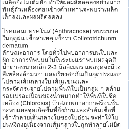
เมล็ดยังไม่เต็มฝัก ทำให้ผลผลิตลดลงอย่างมาก
พันธุ์ถั่วเหลืองค่อนข้างต้านทานจะพบว่าเมล็ด
เล็กลงและผลผลิตลดลง
โรคแอนแทรคโนส (Anthracnose) พบระบาด
ในฤดูฝน เชื้อสาเหตุ เชื้อรา Colletotrichunm
dematum
ลักษณะอาการ โดยทั่วไปพบอาการบนใบและ
ฝัก อาการที่พบบนใบในระยะแรกพบแผลจุดสี
น้ำตาลขนาดเล็ก 2-3 มิลลิเมตร แผลจุดจะมีวง
สีเหลืองล้อมรอบและเรียงต่อกันเป็นจุดประแตก
ไปตามเส้นกลางใบ เส้นแขนงและ
กระจัดกระจายไปตามพื้นที่ใบเป็นกลุ่ม ๆ คล้าย
รอยเปรอะเปื้อนของน้ำหมากทำให้พื้นที่ใบซีด
เหลือง (Chlorosis) ถ้าสภาพกาอากาศร้อนชื้น
จะพบแผลจุดเกิดขึ้นที่กิ่งก้านและลำต้นเชื้อที่
เข้าทำลายเส้นกลางใบของใบอ่อน จะทำให้ใบ
ย่นหงิกงอเนื่องจากเส้นกลางใบถูกทำลายไม่ยืด