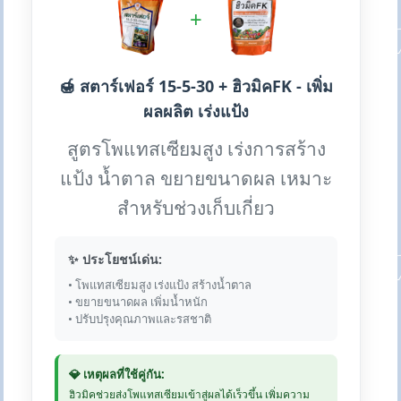
+
🍯 สตาร์เฟอร์ 15-5-30 + ฮิวมิคFK - เพิ่ม
ผลผลิต เร่งแป้ง
สูตรโพแทสเซียมสูง เร่งการสร้าง
แป้ง น้ำตาล ขยายขนาดผล เหมาะ
สำหรับช่วงเก็บเกี่ยว
✨ ประโยชน์เด่น:
• โพแทสเซียมสูง เร่งแป้ง สร้างน้ำตาล
• ขยายขนาดผล เพิ่มน้ำหนัก
• ปรับปรุงคุณภาพและรสชาติ
💎 เหตุผลที่ใช้คู่กัน:
ฮิวมิคช่วยส่งโพแทสเซียมเข้าสู่ผลได้เร็วขึ้น เพิ่มความ