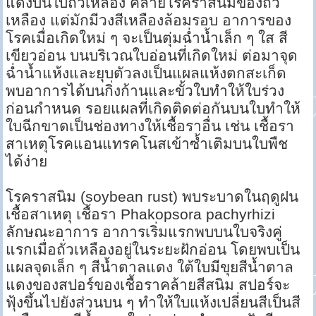
แดงบนใบถั่วเหลือง คล้ายโรคราสนิมของถั่ว
เหลือง แต่มักมีวงสีเหลืองล้อมรอบ อาการของ
โรคเมื่อเกิดใหม่ ๆ จะเป็นตุ่มฉ่ำน้ำเล็ก ๆ ใส สี
เขียวอ่อน บนบริเวณใบอ่อนที่เกิดใหม่ ต่อมาจุด
ฉ่ำน้ำแห้งและยุบตัวลงเป็นแผลแห้งตกสะเก็ด
พบอาการได้บนกิ่งก้านและขั้วใบทำให้ใบร่วง
ก่อนกำหนด รอยแผลที่เกิดติดต่อกันบนใบทำให้
ใบฉีกขาดเป็นช่องทางให้เชื้อราอื่น เช่น เชื้อรา
สาเหตุโรคแอนแทรคโนสเข้าซ้ำเติมบนใบพืช
ได้ง่าย
โรคราสนิม (soybean rust) พบระบาดในฤดูฝน
เชื้อสาเหตุ เชื้อรา Phakopsora pachyrhizi
ลักษณะอาการ อาการเริ่มแรกพบบนใบจริงคู่
แรกเมื่อถั่วเหลืองอยู่ในระยะฝักอ่อน โดยพบเป็น
แผลจุดเล็ก ๆ สีน้ำตาลแดง ใต้ใบมีขุยสีน้ำตาล
แดงของสปอร์ของเชื้อราคล้ายสีสนิม สปอร์จะ
ฟุ้งขึ้นไปยังส่วนบน ๆ ทำให้ใบแห้งเปลี่ยนสีเป็นสี