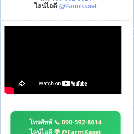
ไลน์ไอดี
@FarmKaset
โทรศัพท์
📞 090-592-8614
ไลน์ไอดี
💬 @FarmKaset