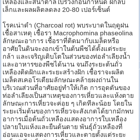
เหลืองและสีน้ำตาลใบร่วงก่อนกำหนด ฝักลีบ
เล็กและผลผลิตลดลง 20-80 เปอร์เซ็นต์
โรคเน่าดำ (Charcoal rot) พบระบาดในฤดูฝน
เชื้อสาเหตุ เชื้อรา Macrophomina phaseolina
ลักษณะอาการ เชื้อราที่ติดมากับเมล็ดหรือ
อาศัยในดินจะงอกเข้าในต้นพืชได้ตั้งแต่ระยะ
กล้า และเจริญเติบโตในส่วนของท่อลำเลียงน้ำ
และอาหารของพืชได้นาน จนถึงระยะต้นถั่ว
เหลืองติดฝักและระยะสร้างฝัก เชื้อราจะผลิต
เมล็ดสเคอโรเตียมลักษณะคล้ายผงถ่านใน
บริเวณส่วนที่อาศัยอยู่ทำให้เกิด การอุดตันของ
ท่อลำเลียงเป็นสาเหตุของการเหี่ยวและแห้งตาย
ลักษณะการเหี่ยวจะค่อย ๆ เกิดทีละน้อย โดยใน
ระยะเริ่มต้นของการเหี่ยวจะสังเกตได้ยากมักพบ
อาการเมื่อต้นถั่วเหลืองแสดงอาการใบเหลือง
ปลายใบแห้งและยืนต้นตาย พันธุ์ถั่วเหลืองที่
อ่อนแอจะแสดงการเหี่ยวและตายตั้งแต่ระยะ