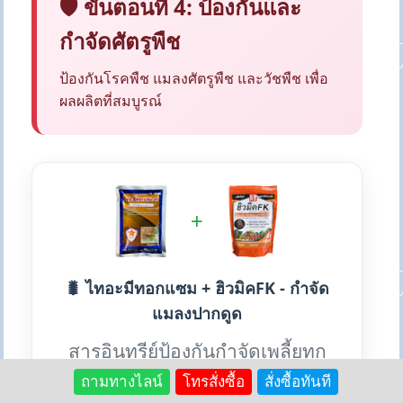
🛡️ ขั้นตอนที่ 4: ป้องกันและ
กำจัดศัตรูพืช
ป้องกันโรคพืช แมลงศัตรูพืช และวัชพืช เพื่อ
ผลผลิตที่สมบูรณ์
+
🐛 ไทอะมีทอกแซม + ฮิวมิคFK - กำจัด
แมลงปากดูด
สารอินทรีย์ป้องกันกำจัดเพลี้ยทุก
ชนิด แมลงปากดูด หนอนชอนใบ
ถามทางไลน์
โทรสั่งซื้อ
สั่งซื้อทันที