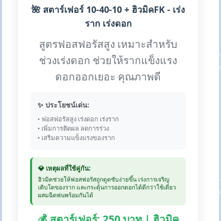
🌺 สตาร์เฟอร์ 10-40-10 + ฮิวมิคFK - เร่ง
ราก เร่งดอก
สูตรฟอสฟอรัสสูง เหมาะสำหรับ
ช่วงเร่งดอก ช่วยให้รากแข็งแรง
ดอกออกเยอะ คุณภาพดี
✨ ประโยชน์เด่น:
• ฟอสฟอรัสสูง เร่งดอก เร่งราก
• เพิ่มการติดผล ลดการร่วง
• เสริมความแข็งแรงของราก
💎 เหตุผลที่ใช้คู่กัน:
ฮิวมิคช่วยให้ฟอสฟอรัสถูกดูดซับง่ายขึ้น เร่งการเจริญ
เติบโตของราก และกระตุ้นการออกดอกได้ดีกว่าใช้เดี่ยว
ผสมฉีดพ่นพร้อมกันได้
💰 สตาร์เฟอร์: 250 บาท | ฮิวมิค