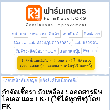
หน้าแรก
บทความ
สินค้า
ตามสินค้า
ติดต่อเรา
Central Lab ห้องปฏิบัติการกลาง
iLab ตรวจดิน
English
รับจ้างผลิตปุ๋ยยาฯOEM
แอพผสมปุ๋ย
📱 ติดตั้งแอพมือถือ ฟาร์มเกษตร ฟรี!ไม่มีเงื่อนไข
(รวมแอพผสมปุ๋ย และแอพเกษตรอื่นๆไว้ในแอพนี้)
<กลับหน้าค้นข้อมูล
แจ้งลิงค์ในเนื้อหาเสีย
กำจัดเชื้อรา ถั่วเหลือง ปลอดสารพิษ
ไอเอส และ FK-T(ใช้ได้ทุกพืช)โดย
FK