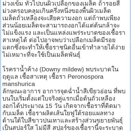
ม่วงเข้ม ทั่วไปบนผิวเปลือกของเมล็ด ถ้ารอยสี
ม่วงครอบคลุมเกินครึ่งหนึ่งของพื้นผิวเมล็ด
เมล็ดถั่วเหลืองจะเสียความงอก แต่ถ้าพบเพียง
ส่วนน้อยเมล็ดจะสามารถงอกได้แต่ต้นกล้าจะ
ไม่แข็งแรง และเป็นแหล่งแพร่ระบาดของเชื้อรา
สาเหตุได้ ต่อไปอาจพบว่าเปลือกเมล็ดมีรอย
แตกซึ่งจะทำให้เชื้อราชนิดอื่นเข้าทำลายได้ง่าย
ไม่เหมาะที่จะใช้เป็นเมล็ดพันธุ์
โรคราน้ำค้าง (Downy mildew) พบระบาดใน
ฤดูแล เชื้อสาเหตุ เชื้อรา Peronospora
manshurica
ลักษณะอาการ อาการจุดฉ่ำน้ำสีเขียวอ่อน ที่พบ
บนใบเริ่มตั้งแต่ใบจริงคู่แรกเมื่อต้นถั่วเหลือง
งอกได้ประมาณ 15 วัน เกิดจากเชื้อราที่ติดมา
กับเมล็ด เชื้อราผลิตเส้นใยฟูใต้รอยแผลทาง
ด้านใต้ใบสีขาวปนเทาและสร้างส่วนขยายพันธุ์
เป็นสปอร์ใส ไม่มีสี สปอร์ของเชื้อรานี้จะระบาด