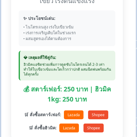
เขียว เร่งต้นแข็งแรง
✨ ประโยชน์เด่น:
• ไนโตรเจนสูง เร่งใบเขียวเข้ม
• เร่งการเจริญเติบโตในช่วงแรก
• ผสมสูตรเองได้ตามต้องการ
💎 เหตุผลที่ใช้คู่กัน:
ฮิวมิคแอซิดช่วยเพิ่มการดูดซับไนโตรเจนได้ 2-3 เท่า
ทำให้ใบเขียวเข้มและโตเร็วกว่าปกติ ผสมฉีดพ่นพร้อมกัน
ได้ทุกครั้ง
💰 สตาร์เฟอร์: 250 บาท | ฮิวมิค
1kg: 250 บาท
🛒 สั่งซื้อสตาร์เฟอร์:
Lazada
Shopee
🛒 สั่งซื้อฮิวมิค:
Lazada
Shopee