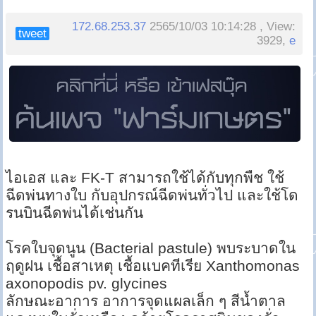
172.68.253.37
2565/10/03 10:14:28 , View:
tweet
3929,
e
ไอเอส และ FK-T สามารถใช้ได้กับทุกพืช ใช้
ฉีดพ่นทางใบ กับอุปกรณ์ฉีดพ่นทั่วไป และใช้โด
รนบินฉีดพ่นได้เช่นกัน
โรคใบจุดนูน (Bacterial pastule) พบระบาดใน
ฤดูฝน เชื้อสาเหตุ เชื้อแบคทีเรีย Xanthomonas
axonopodis pv. glycines
ลักษณะอาการ อาการจุดแผลเล็ก ๆ สีน้ำตาล