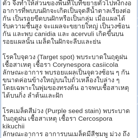
ตัว จึงทำให้ส่วนของพื้นที่ใบที่ขยายตัวไปหงิกงอ
อาการที่พบบนฝักจะเกิดเป็นจุดสีน้ำตาลเรียงต่อ
กัน เป็นรอยขีดบนฝักหรือเป็นกลุ่ม เมื่อแผลได้
รับความชื้นสูง จะแผลจะขยายใหญ่ เป็นวงซ้อน
กัน และพบ canidia และ acervuli เกิดขึ้นบน
รอยแผลนั้น เมล็ดในฝักจะลีบและย่น
โรคใบจุดวง (Target spot) พบระบาดในฤดูฝน
เชื้อสาเหตุ เชื้อรา Corynespora casiicola
ลักษณะอาการ พบรอยแผลเป็นจุดวงซ้อน ๆ กัน
ขนาดค่อนข้างใหญ่บนใบถั่วเหลืองใบล่าง ๆ
โดยเฉพาะในพุ่มของทรงต้น อาจพบเชื้อสาเหตุ
ได้บนกิ่ง ลำต้นและฝัก
โรคเมล็ดสีม่วง (Purple seed stain) พบระบาด
ในฤดูฝน เชื้อสาเหตุ เชื้อรา Cercospora
kikuchii
ลักษณะอาการ อาการบนเมล็ดมีสีชมพู ม่วง ถึง