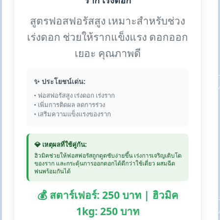
ราก เร่งดอก
สูตรฟอสฟอรัสสูง เหมาะสำหรับช่วง
เร่งดอก ช่วยให้รากแข็งแรง ดอกออก
เยอะ คุณภาพดี
✨ ประโยชน์เด่น:
• ฟอสฟอรัสสูง เร่งดอก เร่งราก
• เพิ่มการติดผล ลดการร่วง
• เสริมความแข็งแรงของราก
💎 เหตุผลที่ใช้คู่กัน:
ฮิวมิคช่วยให้ฟอสฟอรัสถูกดูดซับง่ายขึ้น เร่งการเจริญเติบโต
ของราก และกระตุ้นการออกดอกได้ดีกว่าใช้เดี่ยว ผสมฉีด
พ่นพร้อมกันได้
💰 สตาร์เฟอร์: 250 บาท | ฮิวมิค
1kg: 250 บาท