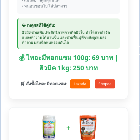
• แมลงปากดูดทุกชนิด
• หนอนชอนใบ โล่ปลาดาว
💎 เหตุผลที่ใช้คู่กัน:
ฮิวมิคช่วยเพิ่มประสิทธิภาพการติดผิวใบ ทำให้สารกำจัด
แมลงทำงานได้นานขึ้น และช่วยฟื้นฟูพืชหลังถูกแมลง
ทำลาย ผสมฉีดพ่นพร้อมกันได้
💰 ไทอะมีทอกแซม 100g: 69 บาท |
ฮิวมิค 1kg: 250 บาท
🛒 สั่งซื้อไทอะมีทอกแซม:
Lazada
Shopee
+