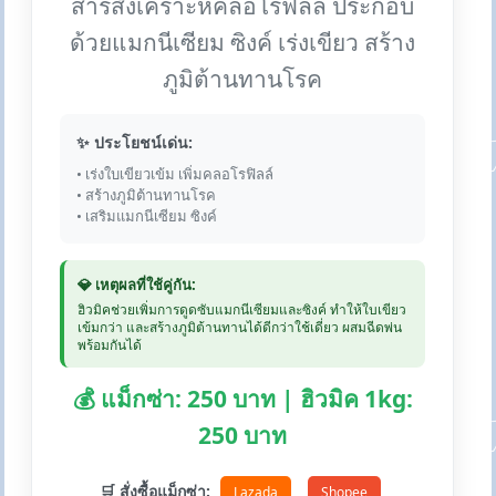
สารสังเคราะห์คลอโรฟิลล์ ประกอบ
ด้วยแมกนีเซียม ซิงค์ เร่งเขียว สร้าง
ภูมิต้านทานโรค
✨ ประโยชน์เด่น:
• เร่งใบเขียวเข้ม เพิ่มคลอโรฟิลล์
• สร้างภูมิต้านทานโรค
• เสริมแมกนีเซียม ซิงค์
💎 เหตุผลที่ใช้คู่กัน:
ฮิวมิคช่วยเพิ่มการดูดซับแมกนีเซียมและซิงค์ ทำให้ใบเขียว
เข้มกว่า และสร้างภูมิต้านทานได้ดีกว่าใช้เดี่ยว ผสมฉีดพ่น
พร้อมกันได้
💰 แม็กซ่า: 250 บาท | ฮิวมิค 1kg:
250 บาท
🛒 สั่งซื้อแม็กซ่า:
Lazada
Shopee