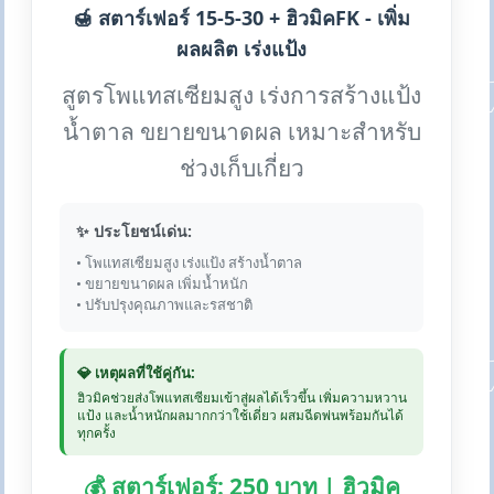
🍯 สตาร์เฟอร์ 15-5-30 + ฮิวมิคFK - เพิ่ม
ผลผลิต เร่งแป้ง
สูตรโพแทสเซียมสูง เร่งการสร้างแป้ง
น้ำตาล ขยายขนาดผล เหมาะสำหรับ
ช่วงเก็บเกี่ยว
✨ ประโยชน์เด่น:
• โพแทสเซียมสูง เร่งแป้ง สร้างน้ำตาล
• ขยายขนาดผล เพิ่มน้ำหนัก
• ปรับปรุงคุณภาพและรสชาติ
💎 เหตุผลที่ใช้คู่กัน:
ฮิวมิคช่วยส่งโพแทสเซียมเข้าสู่ผลได้เร็วขึ้น เพิ่มความหวาน
แป้ง และน้ำหนักผลมากกว่าใช้เดี่ยว ผสมฉีดพ่นพร้อมกันได้
ทุกครั้ง
💰 สตาร์เฟอร์: 250 บาท | ฮิวมิค