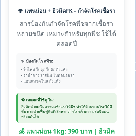
🍄 แพนน่อน + ฮิวมิคFK - กำจัดโรคเชื้อรา
สารป้องกันกำจัดโรคพืชจากเชื้อรา
หลายชนิด เหมาะสำหรับทุกพืช ใช้ได้
ตลอดปี
✨ ป้องกันโรคพืช:
• ใบไหม้ ใบจุด ใบติด กิ่งแห้ง
• ราน้ำค้าง ราสนิม ไปทอปธอร่า
• แอนแทรคโนส กุ้งแห้ง
💎 เหตุผลที่ใช้คู่กัน:
ฮิวมิคช่วยเสริมความแข็งแรงให้พืช ทำให้ต้านทานโรคได้ดี
ขึ้น และช่วยฟื้นฟูพืชที่เสียหายจากโรคเร็วกว่า ผสมฉีดพ่น
พร้อมกันได้
💰 แพนน่อน 1kg: 390 บาท | ฮิวมิค