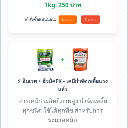
1kg: 250 บาท
🛒 สั่งซื้อแพนน่อน:
Lazada
Shopee
+
⚡ อินเวท + ฮิวมิคFK - เคมีกำจัดเพลี้ยแรง
แล้ว
สารเคมีประสิทธิภาพสูง กำจัดเพลี้ย
ทุกชนิด ใช้ได้ทุกพืช สำหรับการ
ระบาดหนัก