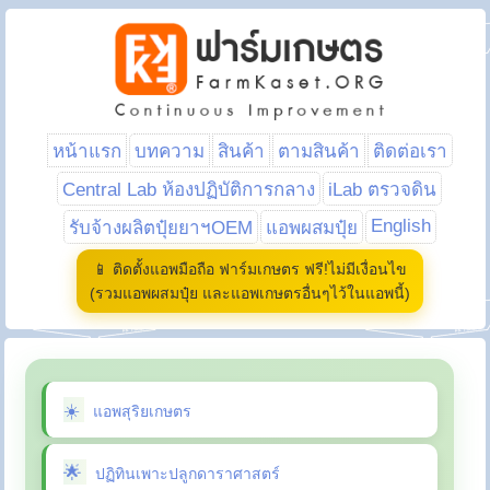
หน้าแรก
บทความ
สินค้า
ตามสินค้า
ติดต่อเรา
Central Lab ห้องปฏิบัติการกลาง
iLab ตรวจดิน
English
รับจ้างผลิตปุ๋ยยาฯOEM
แอพผสมปุ๋ย
📱 ติดตั้งแอพมือถือ ฟาร์มเกษตร ฟรี!ไม่มีเงื่อนไข
(รวมแอพผสมปุ๋ย และแอพเกษตรอื่นๆไว้ในแอพนี้)
แอพสุริยเกษตร
ปฏิทินเพาะปลูกดาราศาสตร์