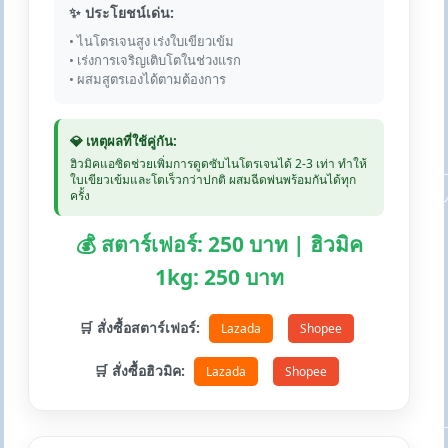
✨ ประโยชน์เด่น:
• ไนโตรเจนสูง เร่งใบเขียวเข้ม
• เร่งการเจริญเติบโตในช่วงแรก
• ผสมสูตรเองได้ตามต้องการ
💎 เหตุผลที่ใช้คู่กัน:
ฮิวมิคแอซิดช่วยเพิ่มการดูดซับไนโตรเจนได้ 2-3 เท่า ทำให้
ใบเขียวเข้มและโตเร็วกว่าปกติ ผสมฉีดพ่นพร้อมกันได้ทุก
ครั้ง
💰 สตาร์เฟอร์: 250 บาท | ฮิวมิค
1kg: 250 บาท
🛒 สั่งซื้อสตาร์เฟอร์:
Lazada
Shopee
🛒 สั่งซื้อฮิวมิค:
Lazada
Shopee