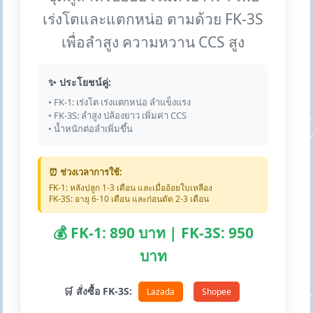
เร่งโตและแตกหน่อ ตามด้วย FK-3S
เพื่อลำสูง ความหวาน CCS สูง
✨ ประโยชน์คู่:
• FK-1: เร่งโต เร่งแตกหน่อ ลำแข็งแรง
• FK-3S: ลำสูง ปล้องยาว เพิ่มค่า CCS
• น้ำหนักต่อลำเพิ่มขึ้น
⏰ ช่วงเวลาการใช้:
FK-1: หลังปลูก 1-3 เดือน และเมื่ออ้อยใบเหลือง
FK-3S: อายุ 6-10 เดือน และก่อนตัด 2-3 เดือน
💰 FK-1: 890 บาท | FK-3S: 950
บาท
🛒 สั่งซื้อ FK-3S:
Lazada
Shopee