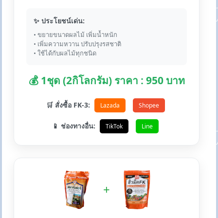
✨ ประโยชน์เด่น:
• ขยายขนาดผลไม้ เพิ่มน้ำหนัก
• เพิ่มความหวาน ปรับปรุงรสชาติ
• ใช้ได้กับผลไม้ทุกชนิด
💰 1ชุด (2กิโลกรัม) ราคา : 950 บาท
🛒 สั่งซื้อ FK-3:
Lazada
Shopee
📱 ช่องทางอื่น:
TikTok
Line
+