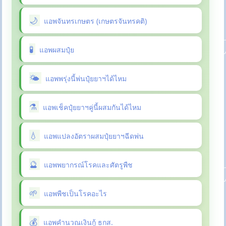
แอพจันทรเกษตร (เกษตรจันทรคติ)
แอพผสมปุ๋ย
แอพพรุ่งนี้พ่นปุ๋ยยาฯได้ไหม
แอพเช็คปุ๋ยยาฯคู่นี้ผสมกันได้ไหม
แอพแปลงอัตราผสมปุ๋ยยาฯฉีดพ่น
แอพพยากรณ์โรคและศัตรูพืช
แอพพืชเป็นโรคอะไร
แอพคำนวณเงินกู้ ธกส.