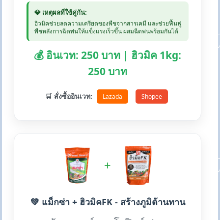
💎 เหตุผลที่ใช้คู่กัน:
ฮิวมิคช่วยลดความเครียดของพืชจากสารเคมี และช่วยฟื้นฟู
พืชหลังการฉีดพ่นให้แข็งแรงเร็วขึ้น ผสมฉีดพ่นพร้อมกันได้
💰 อินเวท: 250 บาท | ฮิวมิค 1kg:
250 บาท
🛒 สั่งซื้ออินเวท:
Lazada
Shopee
+
💚 แม็กซ่า + ฮิวมิคFK - สร้างภูมิต้านทาน