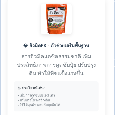
💎 ฮิวมิคFK - ตัวช่วยเสริมพื้นฐาน
สารฮิวมิคแอซิดธรรมชาติ เพิ่ม
ประสิทธิภาพการดูดซับปุ๋ย ปรับปรุง
ดิน ทำให้พืชแข็งแรงขึ้น
✨ ประโยชน์เด่น:
• เพิ่มการดูดซับปุ๋ย 2-3 เท่า
• ปรับปรุงโครงสร้างดิน
• ใช้ได้ทุกพืช ผสมกับปุ๋ยอื่นได้