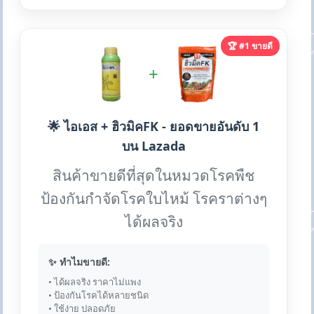
🏆 #1 ขายดี
+
🌟 ไอเอส + ฮิวมิคFK - ยอดขายอันดับ 1
บน Lazada
สินค้าขายดีที่สุดในหมวดโรคพืช
ป้องกันกำจัดโรคใบไหม้ โรคราต่างๆ
ได้ผลจริง
✨ ทำไมขายดี:
• ได้ผลจริง ราคาไม่แพง
• ป้องกันโรคได้หลายชนิด
• ใช้ง่าย ปลอดภัย