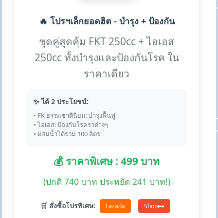
🔥 โปรฯเล็กยอดฮิต - บำรุง + ป้องกัน
ชุดคู่สุดคุ้ม FKT 250cc + ไอเอส
250cc ทั้งบำรุงและป้องกันโรค ใน
ราคาเดียว
✨ ได้ 2 ประโยชน์:
• FK ธรรมชาตินิยม: บำรุงฟื้นฟู
• ไอเอส: ป้องกันโรคราต่างๆ
• ผสมน้ำได้รวม 100 ลิตร
💰 ราคาพิเศษ : 499 บาท
(ปกติ 740 บาท ประหยัด 241 บาท!)
🛒 สั่งซื้อโปรพิเศษ:
Lazada
Shopee