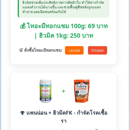
ฮิวมิคช่วยเพิ่มประสิทธิภาพการติดผิวใบ ทำให้สารกำจัด
แมลงทำงานได้นานขึ้น และช่วยฟื้นฟูพืชหลังถูกแมลง
ทำลาย ผสมฉีดพ่นพร้อมกันได้
💰 ไทอะมีทอกแซม 100g: 69 บาท
| ฮิวมิค 1kg: 250 บาท
🛒 สั่งซื้อไทอะมีทอกแซม:
Lazada
Shopee
+
🍄 แพนน่อน + ฮิวมิคFK - กำจัดโรคเชื้อ
รา