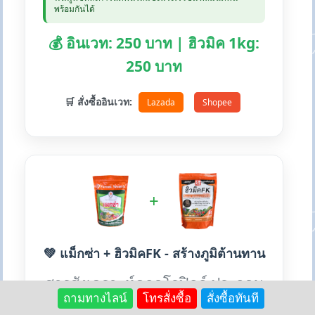
พร้อมกันได้
💰 อินเวท: 250 บาท | ฮิวมิค 1kg:
250 บาท
🛒 สั่งซื้ออินเวท:
Lazada
Shopee
+
💚 แม็กซ่า + ฮิวมิคFK - สร้างภูมิต้านทาน
สารสังเคราะห์คลอโรฟิลล์ ประกอบ
ถามทางไลน์
โทรสั่งซื้อ
สั่งซื้อทันที
ด้วยแมกนีเซียม ซิงค์ เร่งเขียว สร้าง