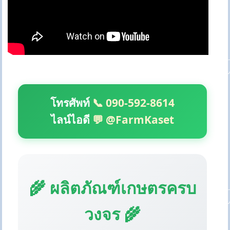
โทรศัพท์
📞 090-592-8614
ไลน์ไอดี
💬 @FarmKaset
🌾 ผลิตภัณฑ์เกษตรครบ
วงจร 🌾