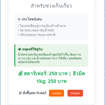
สำหรับช่วงเก็บเกี่ยว
✨ ประโยชน์เด่น:
• โพแทสเซียมสูง เร่งแป้ง สร้างน้ำตาล
• ขยายขนาดผล เพิ่มน้ำหนัก
• ปรับปรุงคุณภาพและรสชาติ
💎 เหตุผลที่ใช้คู่กัน:
ฮิวมิคช่วยส่งโพแทสเซียมเข้าสู่ผลได้เร็วขึ้น เพิ่มความ
หวาน แป้ง และน้ำหนักผลมากกว่าใช้เดี่ยว ผสมฉีดพ่น
พร้อมกันได้ทุกครั้ง
💰 สตาร์เฟอร์: 250 บาท | ฮิวมิค
1kg: 250 บาท
🛒 สั่งซื้อสตาร์เฟอร์:
Lazada
Shopee