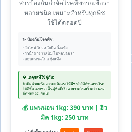
สารป้องกันกำจัดโรคพืชจากเชื้อรา
หลายชนิด เหมาะสำหรับทุกพืช
ใช้ได้ตลอดปี
✨ ป้องกันโรคพืช:
• ใบไหม้ ใบจุด ใบติด กิ่งแห้ง
• ราน้ำค้าง ราสนิม ไปทอปธอร่า
• แอนแทรคโนส กุ้งแห้ง
💎 เหตุผลที่ใช้คู่กัน:
ฮิวมิคช่วยเสริมความแข็งแรงให้พืช ทำให้ต้านทานโรค
ได้ดีขึ้น และช่วยฟื้นฟูพืชที่เสียหายจากโรคเร็วกว่า ผสม
ฉีดพ่นพร้อมกันได้
💰 แพนน่อน 1kg: 390 บาท | ฮิว
มิค 1kg: 250 บาท