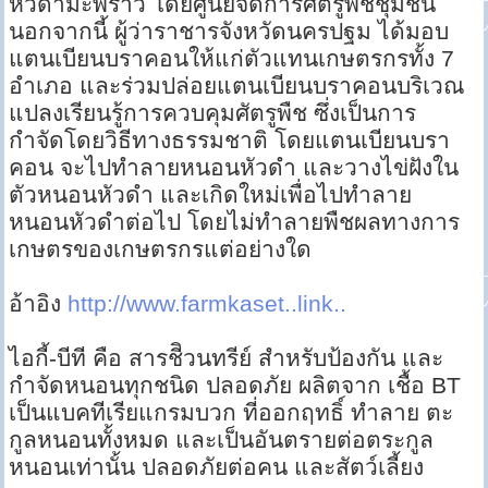
หัวดำมะพร้าว โดยศูนย์จัดการศัตรูพืชชุมชน
นอกจากนี้ ผู้ว่าราชารจังหวัดนครปฐม ได้มอบ
แตนเบียนบราคอนให้แก่ตัวแทนเกษตรกรทั้ง 7
อำเภอ และร่วมปล่อยแตนเบียนบราคอนบริเวณ
แปลงเรียนรู้การควบคุมศัตรูพืช ซึ่งเป็นการ
กำจัดโดยวิธีทางธรรมชาติ โดยแตนเบียนบรา
คอน จะไปทำลายหนอนหัวดำ และวางไข่ฝังใน
ตัวหนอนหัวดำ และเกิดใหม่เพื่อไปทำลาย
หนอนหัวดำต่อไป โดยไม่ทำลายพืชผลทางการ
เกษตรของเกษตรกรแต่อย่างใด
อ้าอิง
http://www.farmkaset..link..
ไอกี้-บีที คือ สารชีิวนทรีย์ สำหรับป้องกัน และ
กำจัดหนอนทุกชนิด ปลอดภัย ผลิตจาก เชื้อ BT
เป็นแบคทีเรียแกรมบวก ที่ออกฤทธิ์ ทำลาย ตะ
กูลหนอนทั้งหมด และเป็นอันตรายต่อตระกูล
หนอนเท่านั้น ปลอดภัยต่อคน และสัตว์เลี้ยง