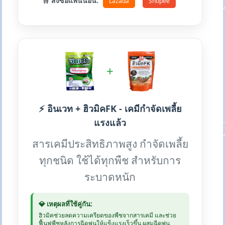
🛒 สั่งซื้อแพนน่อน:
Lazada
Shopee
+
⚡ อินเวท + ฮิวมิคFK - เคมีกำจัดเพลี้ย
แรงแล้ว
สารเคมีประสิทธิภาพสูง กำจัดเพลี้ย
ทุกชนิด ใช้ได้ทุกพืช สำหรับการ
ระบาดหนัก
💎 เหตุผลที่ใช้คู่กัน:
ฮิวมิคช่วยลดความเครียดของพืชจากสารเคมี และช่วย
ฟื้นฟูพืชหลังการฉีดพ่นให้แข็งแรงเร็วขึ้น ผสมฉีดพ่น