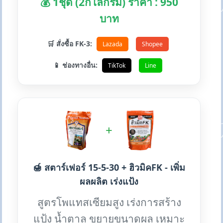
💰 1ชุด (2กิโลกรัม) ราคา : 950
บาท
🛒 สั่งซื้อ FK-3:
Lazada
Shopee
📱 ช่องทางอื่น:
TikTok
Line
+
🍯 สตาร์เฟอร์ 15-5-30 + ฮิวมิคFK - เพิ่ม
ผลผลิต เร่งแป้ง
สูตรโพแทสเซียมสูง เร่งการสร้าง
แป้ง น้ำตาล ขยายขนาดผล เหมาะ