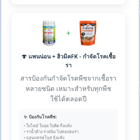
+
🍄 แพนน่อน + ฮิวมิคFK - กำจัดโรคเชื้อ
รา
สารป้องกันกำจัดโรคพืชจากเชื้อรา
หลายชนิด เหมาะสำหรับทุกพืช
ใช้ได้ตลอดปี
✨ ป้องกันโรคพืช:
• ใบไหม้ ใบจุด ใบติด กิ่งแห้ง
• ราน้ำค้าง ราสนิม ไปทอปธอร่า
• แอนแทรคโนส กุ้งแห้ง