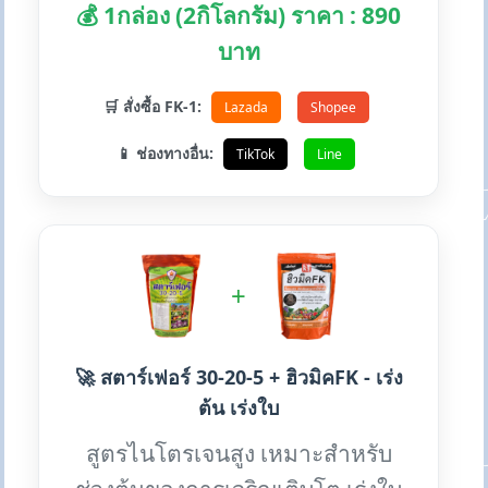
💰 1กล่อง (2กิโลกรัม) ราคา : 890
บาท
🛒 สั่งซื้อ FK-1:
Lazada
Shopee
📱 ช่องทางอื่น:
TikTok
Line
+
🚀 สตาร์เฟอร์ 30-20-5 + ฮิวมิคFK - เร่ง
ต้น เร่งใบ
สูตรไนโตรเจนสูง เหมาะสำหรับ