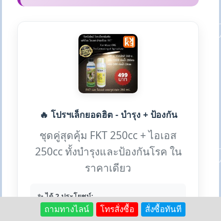
🔥 โปรฯเล็กยอดฮิต - บำรุง + ป้องกัน
ชุดคู่สุดคุ้ม FKT 250cc + ไอเอส
250cc ทั้งบำรุงและป้องกันโรค ใน
ราคาเดียว
✨ ได้ 2 ประโยชน์:
ถามทางไลน์
โทรสั่งซื้อ
สั่งซื้อทันที
• FK ธรรมชาตินิยม: บำรุงฟื้นฟู
• ไอเอส: ป้องกันโรคราต่างๆ