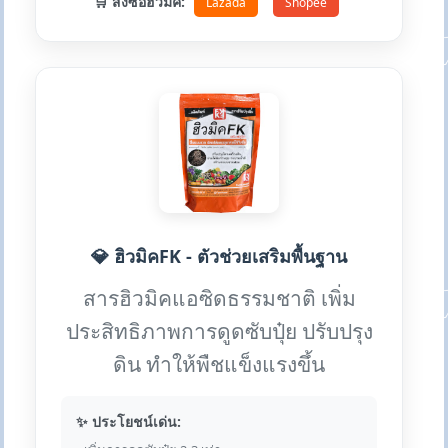
🛒 สั่งซื้อฮิวมิค:
Lazada
Shopee
💎 ฮิวมิคFK - ตัวช่วยเสริมพื้นฐาน
สารฮิวมิคแอซิดธรรมชาติ เพิ่ม
ประสิทธิภาพการดูดซับปุ๋ย ปรับปรุง
ดิน ทำให้พืชแข็งแรงขึ้น
✨ ประโยชน์เด่น: