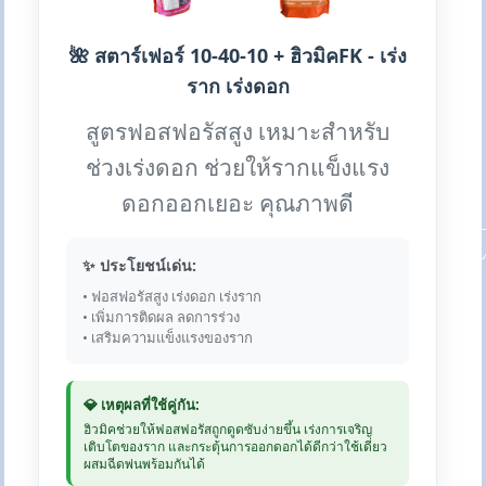
🌺 สตาร์เฟอร์ 10-40-10 + ฮิวมิคFK - เร่ง
ราก เร่งดอก
สูตรฟอสฟอรัสสูง เหมาะสำหรับ
ช่วงเร่งดอก ช่วยให้รากแข็งแรง
ดอกออกเยอะ คุณภาพดี
✨ ประโยชน์เด่น:
• ฟอสฟอรัสสูง เร่งดอก เร่งราก
• เพิ่มการติดผล ลดการร่วง
• เสริมความแข็งแรงของราก
💎 เหตุผลที่ใช้คู่กัน:
ฮิวมิคช่วยให้ฟอสฟอรัสถูกดูดซับง่ายขึ้น เร่งการเจริญ
เติบโตของราก และกระตุ้นการออกดอกได้ดีกว่าใช้เดี่ยว
ผสมฉีดพ่นพร้อมกันได้