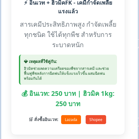
⚡ อินเวท + ฮิวมิคFK - เคมีกำจัดเพลี้ย
แรงแล้ว
สารเคมีประสิทธิภาพสูง กำจัดเพลี้ย
ทุกชนิด ใช้ได้ทุกพืช สำหรับการ
ระบาดหนัก
💎 เหตุผลที่ใช้คู่กัน:
ฮิวมิคช่วยลดความเครียดของพืชจากสารเคมี และช่วย
ฟื้นฟูพืชหลังการฉีดพ่นให้แข็งแรงเร็วขึ้น ผสมฉีดพ่น
พร้อมกันได้
💰 อินเวท: 250 บาท | ฮิวมิค 1kg:
250 บาท
🛒 สั่งซื้ออินเวท:
Lazada
Shopee