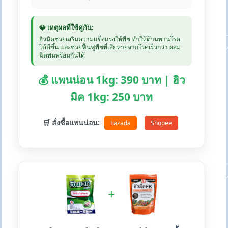
💎 เหตุผลที่ใช้คู่กัน:
ฮิวมิคช่วยเสริมความแข็งแรงให้พืช ทำให้ต้านทานโรค
ได้ดีขึ้น และช่วยฟื้นฟูพืชที่เสียหายจากโรคเร็วกว่า ผสม
ฉีดพ่นพร้อมกันได้
💰 แพนน่อน 1kg: 390 บาท | ฮิว
มิค 1kg: 250 บาท
🛒 สั่งซื้อแพนน่อน:
Lazada
Shopee
+