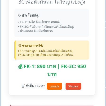
3C เพื่อหัวมันดก โตใหญ่ แป้งสูง
✨ ประโยชน์คู่:
• FK-1: เร่งโต ต้นแข็งแรง ทนแล้ง
• FK-3C: หัวมันดก โตใหญ่ เปอร์เซ็นต์แป้งสูง
• น้ำหนักต่อต้นเพิ่มขึ้นมาก
⏰ ช่วงเวลาการใช้:
FK-1: หลังปลูก 1-4 เดือน และเมื่อมันใบเหลือง
FK-3C: อายุ 6-10 เดือน และก่อนขุด 2-3 เดือน
💰 FK-1: 890 บาท | FK-3C: 950
บาท
🛒 สั่งซื้อ FK-3C:
Lazada
Shopee