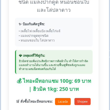
ชนิด แมลงปากดูด หนอนชอนใบ
และโล่ปลาดาว
✨ ป้องกันศัตรูพืช:
• เพลี้ยไฟ เพลี้ยแป้ง เพลี้ยไก่แจ้
• แมลงปากดูดทุกชนิด
• หนอนชอนใบ โล่ปลาดาว
💎 เหตุผลที่ใช้คู่กัน:
ฮิวมิคช่วยเพิ่มประสิทธิภาพการติดผิวใบ ทำให้สารกำจัด
แมลงทำงานได้นานขึ้น และช่วยฟื้นฟูพืชหลังถูกแมลง
ทำลาย ผสมฉีดพ่นพร้อมกันได้
💰 ไทอะมีทอกแซม 100g: 69 บาท
| ฮิวมิค 1kg: 250 บาท
🛒 สั่งซื้อไทอะมีทอกแซม:
Lazada
Shopee