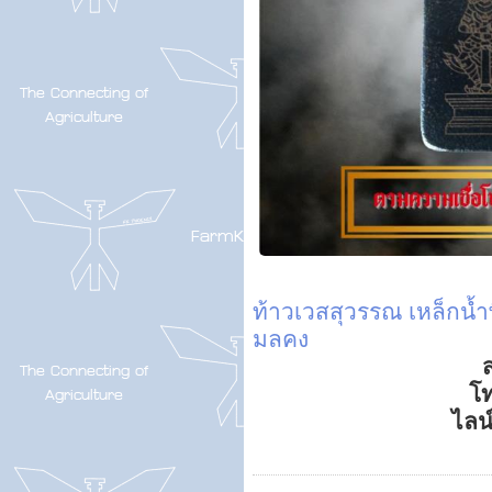
ท้าวเวสสุวรรณ
เหล็กน้ำพ
มลคง
ส
โ
ไลน