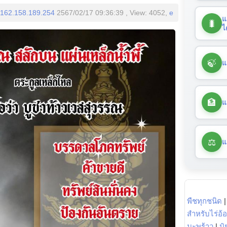
162.158.189.254
2567/02/17 09:36:39 , View: 4052,
e
แ
🐛
ไ
🍃
แ
🏦
แ
⚖️
แ
พืชทุกชนิด
สำหรับไร่อ้
มะพร้าว
|
ปุ