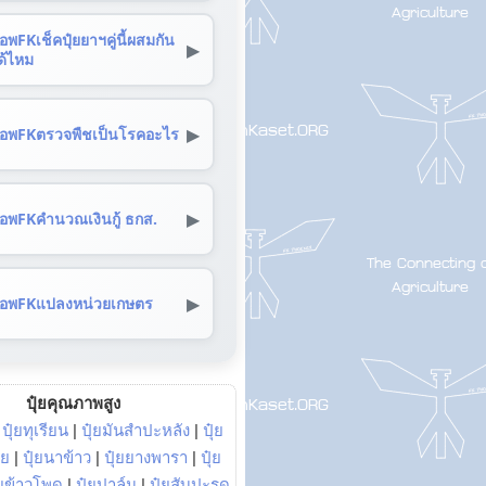
อพFKเช็คปุ๋ยยาฯคู่นี้ผสมกัน
▶
ด้ไหม
▶
อพFKตรวจพืชเป็นโรคอะไร
▶
อพFKคำนวณเงินกู้ ธกส.
▶
อพFKแปลงหน่วยเกษตร
ปุ๋ยคุณภาพสูง
|
ปุ๋ยทุเรียน
|
ปุ๋ยมันสำปะหลัง
|
ปุ๋ย
อย
|
ปุ๋ยนาข้าว
|
ปุ๋ยยางพารา
|
ปุ๋ย
๋ยข้าวโพด
|
ปุ๋ยปาล์ม
|
ปุ๋ยสับปะรด