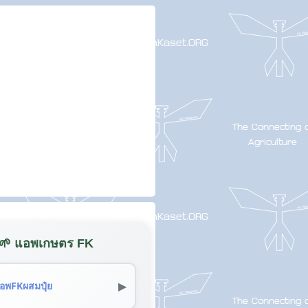
🌱 แอพเกษตร FK
▶
อพFKผสมปุ๋ย