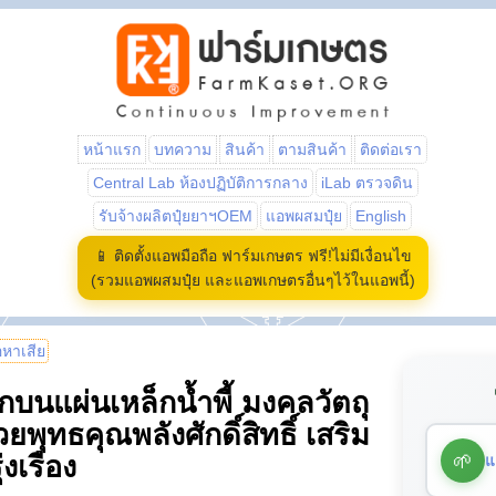
หน้าแรก
บทความ
สินค้า
ตามสินค้า
ติดต่อเรา
Central Lab ห้องปฏิบัติการกลาง
iLab ตรวจดิน
รับจ้างผลิตปุ๋ยยาฯOEM
แอพผสมปุ๋ย
English
📱 ติดตั้งแอพมือถือ ฟาร์มเกษตร ฟรี!ไม่มีเงื่อนไข
(รวมแอพผสมปุ๋ย และแอพเกษตรอื่นๆไว้ในแอพนี้)
้อหาเสีย
กบนแผ่นเหล็กน้ำพี้ มงคลวัตถุ
ยพุทธคุณพลังศักดิ์สิทธิ์ เสริม
🌱
แ
งเรือง