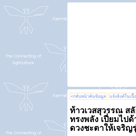
<กลับหน้าค้นข้อมูล
แจ้งลิงค์ในเนื
ท้าวเวสสุวรรณ สลั
ทรงพลัง เปี่ยมไปด้ว
ดวงชะตาให้เจริญรุ่