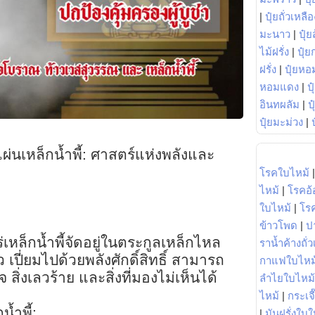
|
ปุ๋ยถั่วเหลือ
มะนาว
|
ปุ๋ย
ไม้ฝรั่ง
|
ปุ๋ย
ฝรั่ง
|
ปุ๋ยหอ
หอมแดง
|
ป
อินทผลัม
|
ป
ปุ๋ยมะม่วง
|
่นเหล็กน้ำพี้: ศาสตร์แห่งพลังและ
โรคใบไหม้
ไหม้
|
โรคอ้
ใบไหม้
|
โร
ข้าวโพด
|
ป
หล็กน้ำพี้จัดอยู่ในตระกูลเหล็กไหล
ราน้ำค้างถั่
ตัว เปี่ยมไปด้วยพลังศักดิ์สิทธิ์ สามารถ
กาแฟใบไหม
 สิ่งเลวร้าย และสิ่งที่มองไม่เห็นได้
ลำไยใบไหม้
ไหม้
|
กระเจ
้ำพี้:
|
มันฝรั่งใบใ