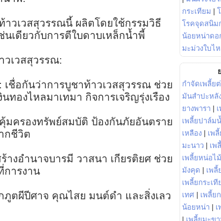
กระเทียม
|
ูปท้าวเวสสุวรรณนี้ ผลิตโดยใช้กรรมวิธี
โรคจุดสนิมก
เช่นเดียวกับการตีใบดาบเหล็กน้ำพี้
น้อยหน่าดอก
มะม่วงใบไห
้าวเวสสุวรรณ:
ย
 เชื่อกันว่าการบูชาท้าวเวสสุวรรณ ช่วย
กำจัดเพลี้ยต
งินทองไหลมาเทมา กิจการเจริญรุ่งเรือง
มันสำปะหลั
ยางพารา
|
เ
ุ้มครองทรัพย์สมบัติ ป้องกันภัยอันตราย
เพลี้ยปาล์มน
ากชีวิต
เหลือง
|
เพลี
มะนาว
|
เพล
ร้างอำนาจบารมี วาสนา เกียรติยศ ช่วย
เพลี้ยหน่อไม้
ที่การงาน
มังคุด
|
เพลี้
เพลี้ยกระเที
ากภูตผีปีศาจ คุณไสย มนต์ดำ และสิ่งเลว
เทศ
|
เพลี้ย
น้อยหน่า
|
เ
|
เพลี้ยมะข