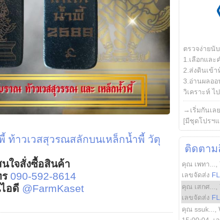
ตรวจง่ายนั
1.เลือกและ
2.ส่งดินเข้า
3.อ่านผลออน
วิเคราะห์ ไปต
→เริ่มกันเล
[มีชุดโปรฯแ
ี้
ท้าวเวสสุวรณสลักบนเหล็กน้ำพี้
วัตุ
ติดตามสิ
นใจสั่งซื้อสินค้า
คุณ เพทา...
,
ทร
090-592-8614
เลขจัดส่ง
F
คุณ เสกศ...
,
์ไอดี
@FarmKaset
เลขจัดส่ง
F
คุณ ssuk...
,
15:00:04
, เ