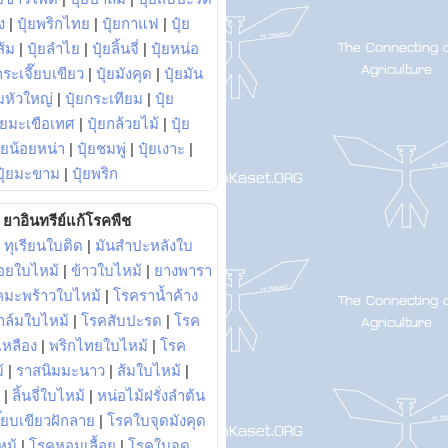
ง
|
ปุ๋ยพริกไทย
|
ปุ๋ยกาแฟ
|
ปุ๋ย
ส้ม
|
ปุ๋ยลำไย
|
ปุ๋ยลิ้นจี่
|
ปุ๋ยหน่อ
กระเจี๊ยบเขียว
|
ปุ๋ยมังคุด
|
ปุ๋ยมัน
มหัวใหญ่
|
ปุ๋ยกระเทียม
|
ปุ๋ย
ุ๋ยมะเขือเทศ
|
ปุ๋ยกล้วยไม้
|
ปุ๋ย
ุ๋ยน้อยหน่า
|
ปุ๋ยชมพู่
|
ปุ๋ยเงาะ
|
ปุ๋ยมะขาม
|
ปุ๋ยพริก
ยาอินทรีย์แก้โรคพืช
|
ทุเรียนใบติด
|
มันสำปะหลังใบ
อยใบไหม้
|
ข้าวใบไหม้
|
ยางพารา
คมะพร้าวใบไหม้
|
โรคราน้ำค้าง
าล์มใบไหม้
|
โรคสับปะรด
|
โรค
วเหลือง
|
พริกไทยใบไหม้
|
โรค
้
|
ราสนิมมะนาว
|
ส้มใบไหม้
|
|
ลิ้นจี่ใบไหม้
|
หน่อไม้ฝรั่งลำต้น
ี๊ยบเขียวฝักลาย
|
โรคใบจุดมังคุด
หม้
|
โรคหอมเลื้อย
|
โรคใบจุด