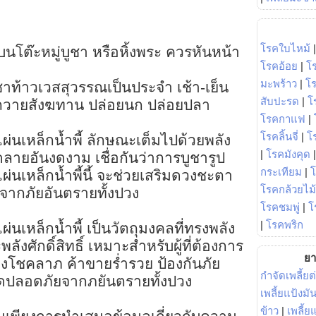
โรคใบไหม้
าบนโต๊ะหมู่บูชา หรือหิ้งพระ ควรหันหน้า
โรคอ้อย
|
โ
มะพร้าว
|
โ
ท้าวเวสสุวรรณเป็นประจำ เช้า-เย็น
สับปะรด
|
โ
ถวายสังฆทาน ปล่อยนก ปล่อยปลา
โรคกาแฟ
|
โรคลิ้นจี่
|
โร
่นเหล็กน้ำพี้ ลักษณะเต็มไปด้วยพลัง
|
โรคมังคุด
ายอันงดงาม เชื่อกันว่าการบูชารูป
กระเทียม
|
่นเหล็กน้ำพี้นี้ จะช่วยเสริมดวงชะตา
โรคกล้วยไม้
ัยจากภัยอันตรายทั้งปวง
โรคชมพู่
|
โ
|
โรคพริก
นเหล็กน้ำพี้ เป็นวัตถุมงคลที่ทรงพลัง
ังศักดิ์สิทธิ์ เหมาะสำหรับผู้ที่ต้องการ
ยา
างโชคลาภ ค้าขายร่ำรวย ป้องกันภัย
กำจัดเพลี้ยต
ปลอดภัยจากภยันตรายทั้งปวง
เพลี้ยแป้งม
ข้าว
|
เพลี้