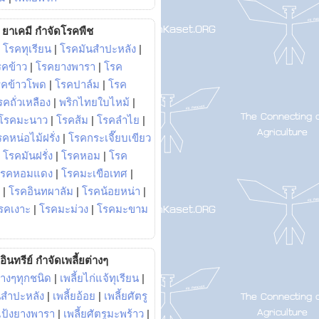
ยาเคมี กำจัดโรคพืช
|
โรคทุเรียน
|
โรคมันสำปะหลัง
|
รคข้าว
|
โรคยางพารา
|
โรค
รคข้าวโพด
|
โรคปาล์ม
|
โรค
รคถั่วเหลือง
|
พริกไทยใบไหม้
|
โรคมะนาว
|
โรคส้ม
|
โรคลำไย
|
คหน่อไม้ฝรั่ง
|
โรคกระเจี๊ยบเขียว
|
โรคมันฝรั่ง
|
โรคหอม
|
โรค
โรคหอมแดง
|
โรคมะเขือเทศ
|
|
โรคอินทผาลัม
|
โรคน้อยหน่า
|
รคเงาะ
|
โรคมะม่วง
|
โรคมะขาม
อินทรีย์ กำจัดเพลี้ยต่างๆ
่างๆทุกชนิด
|
เพลี้ยไก่แจ้ทุเรียน
|
ันสำปะหลัง
|
เพลี้ยอ้อย
|
เพลี้ยศัตรู
ยแป้งยางพารา
|
เพลี้ยศัตรูมะพร้าว
|