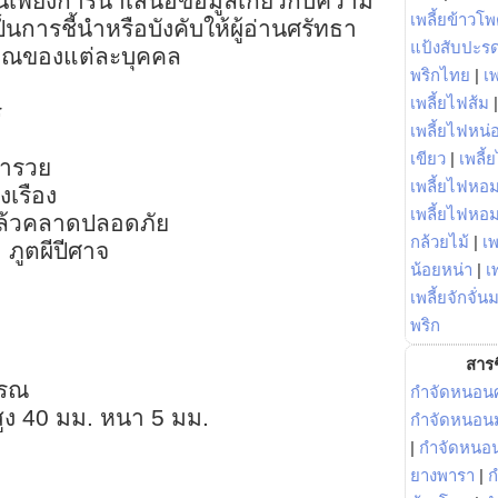
นเพียงการนำเสนอข้อมูลเกี่ยวกับความ
เพลี้ยข้าวโ
็นการชี้นำหรือบังคับให้ผู้อ่านศรัทธา
แป้งสับปะร
รณญาณของแต่ละบุคคล
พริกไทย
|
เ
เพลี้ยไฟส้ม
ร
เพลี้ยไฟหน่อ
เขียว
|
เพลี้
ร่ำรวย
เพลี้ยไฟหอม
งเรือง
เพลี้ยไฟหอ
คล้วคลาดปลอดภัย
กล้วยไม้
|
เพ
 ภูตผีปีศาจ
น้อยหน่า
|
เ
เพลี้ยจักจั่น
พริก
สารช
รรณ
กำจัดหนอนศ
สูง 40 มม. หนา 5 มม.
กำจัดหนอนม
|
กำจัดหนอ
ยางพารา
|
ก