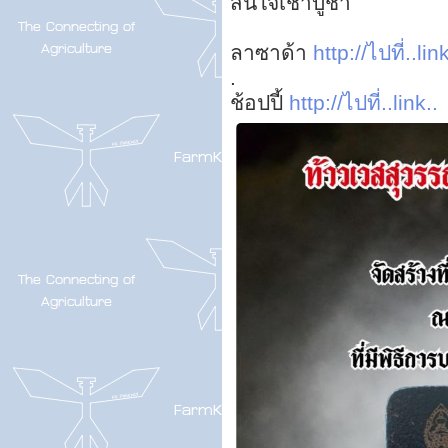
สนใจเช่าบูชา
ลาซาด้า
http://ไปที่..link
.
ช้อปปี้
http://ไปที่..link..