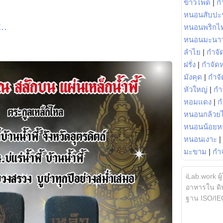
ข้าวโพด
|
ก
หนอนสับปะ
..
หนอนพริกไ
หนอนมะนา
ลำไย
|
กำจัด
ฝรั่ง
|
กำจัด
มังคุด
|
กำจั
หัวใหญ่
|
กำ
หอมแดง
|
ก
หนอนกล้วยไ
หนอนน้อยห
หนอนเงาะ
|
มะขาม
|
กำ
iLab.work ผู
อาหารใน ดิน
ฐาน ISO/IE