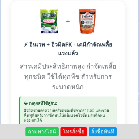
+
⚡ อินเวท + ฮิวมิคFK - เคมีกำจัดเพลี้ย
แรงแล้ว
สารเคมีประสิทธิภาพสูง กำจัดเพลี้ย
ทุกชนิด ใช้ได้ทุกพืช สำหรับการ
ระบาดหนัก
💎 เหตุผลที่ใช้คู่กัน:
ฮิวมิคช่วยลดความเครียดของพืชจากสารเคมี และช่วย
ฟื้นฟูพืชหลังการฉีดพ่นให้แข็งแรงเร็วขึ้น ผสมฉีดพ่น
พร้อมกันได้
ถามทางไลน์
โทรสั่งซื้อ
สั่งซื้อทันที
💰 อินเวท: 250 บาท | ฮิวมิค 1kg: