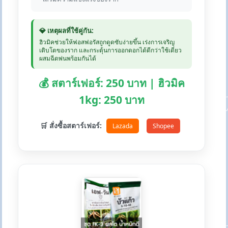
💎 เหตุผลที่ใช้คู่กัน:
ฮิวมิคช่วยให้ฟอสฟอรัสถูกดูดซับง่ายขึ้น เร่งการเจริญ
เติบโตของราก และกระตุ้นการออกดอกได้ดีกว่าใช้เดี่ยว
ผสมฉีดพ่นพร้อมกันได้
💰 สตาร์เฟอร์: 250 บาท | ฮิวมิค
1kg: 250 บาท
🛒 สั่งซื้อสตาร์เฟอร์:
Lazada
Shopee