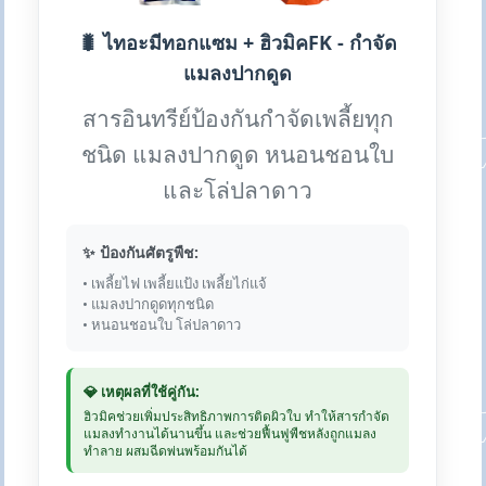
🐛 ไทอะมีทอกแซม + ฮิวมิคFK - กำจัด
แมลงปากดูด
สารอินทรีย์ป้องกันกำจัดเพลี้ยทุก
ชนิด แมลงปากดูด หนอนชอนใบ
และโล่ปลาดาว
✨ ป้องกันศัตรูพืช:
• เพลี้ยไฟ เพลี้ยแป้ง เพลี้ยไก่แจ้
• แมลงปากดูดทุกชนิด
• หนอนชอนใบ โล่ปลาดาว
💎 เหตุผลที่ใช้คู่กัน:
ฮิวมิคช่วยเพิ่มประสิทธิภาพการติดผิวใบ ทำให้สารกำจัด
แมลงทำงานได้นานขึ้น และช่วยฟื้นฟูพืชหลังถูกแมลง
ทำลาย ผสมฉีดพ่นพร้อมกันได้