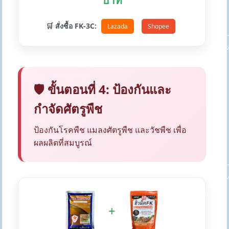
บาท
🛒 สั่งซื้อ FK-3C:
Lazada
Shopee
🛡️ ขั้นตอนที่ 4: ป้องกันและ
กำจัดศัตรูพืช
ป้องกันโรคพืช แมลงศัตรูพืช และวัชพืช เพื่อ
ผลผลิตที่สมบูรณ์
+