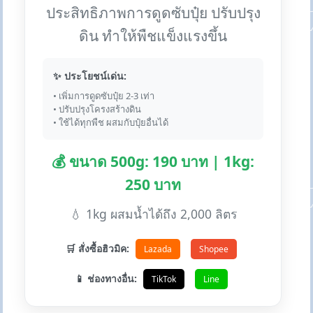
ประสิทธิภาพการดูดซับปุ๋ย ปรับปรุง
ดิน ทำให้พืชแข็งแรงขึ้น
✨ ประโยชน์เด่น:
• เพิ่มการดูดซับปุ๋ย 2-3 เท่า
• ปรับปรุงโครงสร้างดิน
• ใช้ได้ทุกพืช ผสมกับปุ๋ยอื่นได้
💰 ขนาด 500g: 190 บาท | 1kg:
250 บาท
💧 1kg ผสมน้ำได้ถึง 2,000 ลิตร
🛒 สั่งซื้อฮิวมิค:
Lazada
Shopee
📱 ช่องทางอื่น:
TikTok
Line