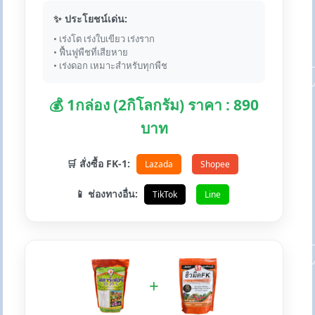
✨ ประโยชน์เด่น:
• เร่งโต เร่งใบเขียว เร่งราก
• ฟื้นฟูพืชที่เสียหาย
• เร่งดอก เหมาะสำหรับทุกพืช
💰 1กล่อง (2กิโลกรัม) ราคา : 890
บาท
🛒 สั่งซื้อ FK-1:
Lazada
Shopee
📱 ช่องทางอื่น:
TikTok
Line
+