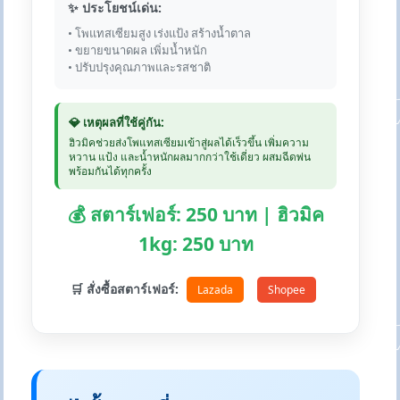
✨ ประโยชน์เด่น:
• โพแทสเซียมสูง เร่งแป้ง สร้างน้ำตาล
• ขยายขนาดผล เพิ่มน้ำหนัก
• ปรับปรุงคุณภาพและรสชาติ
💎 เหตุผลที่ใช้คู่กัน:
ฮิวมิคช่วยส่งโพแทสเซียมเข้าสู่ผลได้เร็วขึ้น เพิ่มความ
หวาน แป้ง และน้ำหนักผลมากกว่าใช้เดี่ยว ผสมฉีดพ่น
พร้อมกันได้ทุกครั้ง
💰 สตาร์เฟอร์: 250 บาท | ฮิวมิค
1kg: 250 บาท
🛒 สั่งซื้อสตาร์เฟอร์:
Lazada
Shopee