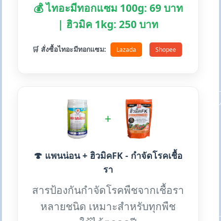
💰 ไทอะมีทอกแซม 100g: 69 บาท
| ฮิวมิค 1kg: 250 บาท
🛒 สั่งซื้อไทอะมีทอกแซม:
Lazada
Shopee
+
🍄 แพนน่อน + ฮิวมิคFK - กำจัดโรคเชื้อ
รา
สารป้องกันกำจัดโรคพืชจากเชื้อรา
หลายชนิด เหมาะสำหรับทุกพืช