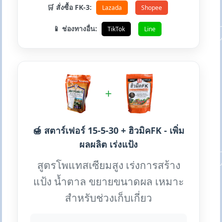
🛒 สั่งซื้อ FK-3:
Lazada
Shopee
📱 ช่องทางอื่น:
TikTok
Line
+
🍯 สตาร์เฟอร์ 15-5-30 + ฮิวมิคFK - เพิ่ม
ผลผลิต เร่งแป้ง
สูตรโพแทสเซียมสูง เร่งการสร้าง
แป้ง น้ำตาล ขยายขนาดผล เหมาะ
สำหรับช่วงเก็บเกี่ยว