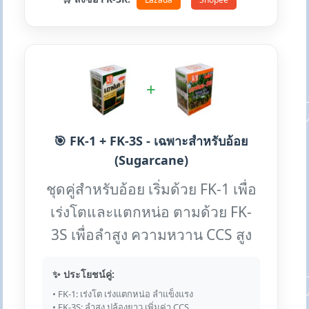
+
🎯 FK-1 + FK-3S - เฉพาะสำหรับอ้อย
(Sugarcane)
ชุดคู่สำหรับอ้อย เริ่มด้วย FK-1 เพื่อ
เร่งโตและแตกหน่อ ตามด้วย FK-
3S เพื่อลำสูง ความหวาน CCS สูง
✨ ประโยชน์คู่:
• FK-1: เร่งโต เร่งแตกหน่อ ลำแข็งแรง
• FK-3S: ลำสูง ปล้องยาว เพิ่มค่า CCS