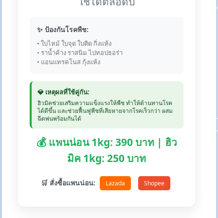
ใช้ได้ตลอดปี
✨ ป้องกันโรคพืช:
• ใบไหม้ ใบจุด ใบติด กิ่งแห้ง
• ราน้ำค้าง ราสนิม ไปทอปธอร่า
• แอนแทรคโนส กุ้งแห้ง
💎 เหตุผลที่ใช้คู่กัน:
ฮิวมิคช่วยเสริมความแข็งแรงให้พืช ทำให้ต้านทานโรค
ได้ดีขึ้น และช่วยฟื้นฟูพืชที่เสียหายจากโรคเร็วกว่า ผสม
ฉีดพ่นพร้อมกันได้
💰 แพนน่อน 1kg: 390 บาท | ฮิว
มิค 1kg: 250 บาท
🛒 สั่งซื้อแพนน่อน:
Lazada
Shopee