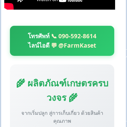
โทรศัพท์
📞 090-592-8614
ไลน์ไอดี
💬 @FarmKaset
🌾 ผลิตภัณฑ์เกษตรครบ
วงจร 🌾
จากเริ่มปลูก สู่การเก็บเกี่ยว ด้วยสินค้า
คุณภาพ