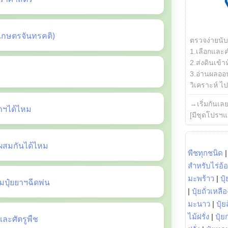
เกษตรจันทรคติ)
ตรวจง่ายนั
1.เลือกและ
2.ส่งดินเข้า
3.อ่านผลออน
วิเคราะห์ ไปต
→เริ่มกันเล
ยาฯได้ไหม
[มีชุดโปรฯแ
ี้ผสมกันได้ไหม
พืชทุกชนิด
สำหรับไร่อ้
มะพร้าว
|
ปุ
ปุ๋ยยาฯฉีดพ่น
|
ปุ๋ยถั่วเหลือ
มะนาว
|
ปุ๋ย
ไม้ฝรั่ง
|
ปุ๋ย
ะศัตรูพืช