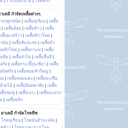
ม้
|
ราแป้งมะขาม
|
โรคพริก
าเคมี กำจัดเพลี้ยต่างๆ
่างๆทุกชนิด
|
เพลี้ยทุเรียน
|
เพลี้ย
ง
|
เพลี้ยอ้อย
|
เพลี้ยข้าว
|
เพลี้ย
พลี้ยมะพร้าว
|
เพลี้ยข้าวโพด
|
้ำมัน
|
เพลี้ยสับปะรด
|
เพลี้ยถั่ว
้ยพริกไทย
|
เพลี้ยกาแฟ
|
เพลี้ย
ี้ยส้ม
|
เพลี้ยลำไย
|
เพลี้ยลิ้นจี่
|
ฝรั่ง
|
เพลี้ยกระเจี๊ยบเขียว
|
เพลี้ย
ยมันฝรั่ง
|
เพลี้ยหอมหัวใหญ่
|
ยม
|
เพลี้ยหอมแดง
|
เพลี้ยมะเขือ
กล้วยไม้
|
เพลี้ยอินทผาลัม
|
เพลี้ย
พลี้ยชมพู่
|
เพลี้ยเงาะ
|
เพลี้ยมะม่วง
าม
|
เพลี้ยพริก
ยาเคมี กำจัดโรคพืช
|
โรคทุเรียน
|
โรคมันสำปะหลัง
|
รคข้าว
|
โรคยางพารา
|
โรค