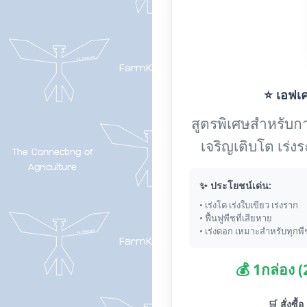
⭐ เอฟเค-
สูตรพิเศษสำหรับการ
เจริญเติบโต เร่
✨ ประโยชน์เด่น:
• เร่งโต เร่งใบเขียว เร่งราก
• ฟื้นฟูพืชที่เสียหาย
• เร่งดอก เหมาะสำหรับทุกพื
💰 1กล่อง 
🛒 สั่งซื้