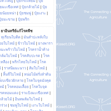
มหัวใหญ่
|
ปุ๋ยกระเทียม
|
ปุ๋ย
ุ๋ยมะเขือเทศ
|
ปุ๋ยกล้วยไม้
|
ปุ๋ย
ุ๋ยน้อยหน่า
|
ปุ๋ยชมพู่
|
ปุ๋ยเงาะ
|
ปุ๋ยมะขาม
|
ปุ๋ยพริก
ยาอินทรีย์แก้โรคพืช
|
ทุเรียนใบติด
|
มันสำปะหลังใบ
อยใบไหม้
|
ข้าวใบไหม้
|
ยางพารา
คมะพร้าวใบไหม้
|
โรคราน้ำค้าง
าล์มใบไหม้
|
โรคสับปะรด
|
โรค
วเหลือง
|
พริกไทยใบไหม้
|
โรค
้
|
ราสนิมมะนาว
|
ส้มใบไหม้
|
|
ลิ้นจี่ใบไหม้
|
หน่อไม้ฝรั่งลำต้น
ี๊ยบเขียวฝักลาย
|
โรคใบจุดมังคุด
หม้
|
โรคหอมเลื้อย
|
โรคใบจุด
โรคหอมแดง
|
ราแป้งมะเขือเทศ
|
ล้วยไม้
|
อินทผลัมใบไหม้
|
ร่วง
|
ชมพู่ใบไหม้
|
เงาะใบไหม้
|