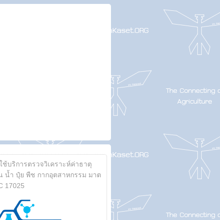
้ใช้บริการตรวจวิเคราะห์ค่าธาตุ
 น้ำ ปุ๋ย พืช กากอุตสาหกรรม มาต
C 17025