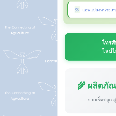
แอพแปลงหน่วยเก
โทรศั
ไลน์ไ
🌾 ผลิตภั
จากเริ่มปลูก ส