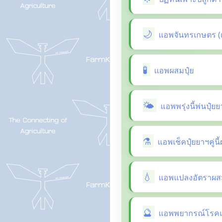
แอพจันทรเกษตร (
แอพผสมปุ๋ย
แอพพรุ่งนี้พ่นปุ๋ย
แอพเช็คปุ๋ยยาฯคู่น
แอพแปลงอัตราผสม
แอพพยากรณ์โรคแล