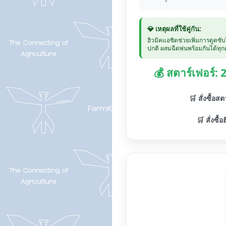
💎 เหตุผลที่ใช้คู่กัน:
ฮิวมิคแอซิดช่วยเพิ่มการดูดซั
ปกติ ผสมฉีดพ่นพร้อมกันได้ทุกค
💰 สตาร์เฟอร์:
🛒 สั่งซื้อส
🛒 สั่งซื้