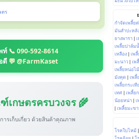
มะม่วงใบไห
ษตร
ย
กำจัดเพลี้ยต
มันสำปะหลั
ยางพารา
|
เ
เพลี้ยปาล์มน
พท์
📞 090-592-8614
เหลือง
|
เพลี
อดี
💬 @FarmKaset
มะนาว
|
เพล
เพลี้ยหน่อไม้
มังคุด
|
เพลี้
เพลี้ยกระเที
เทศ
|
เพลี้ย
ณฑ์เกษตรครบวงจร 🌾
น้อยหน่า
|
เ
|
เพลี้ยมะข
ู่การเก็บเกี่ยว ด้วยสินค้าคุณภาพ
โรคใบไหม้
โรคอ้อย
|
โ