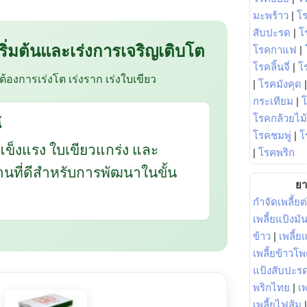
มะพร้าว
|
โ
สับปะรด
|
โ
 เริ่มต้นและเร่งการเจริญเติบโต
โรคกาแฟ
|
โรคลิ้นจี่
|
โร
อต้องการเร่งโต เร่งราก เร่งใบเขียว
|
โรคมังคุด
กระเทียม
|
โรคกล้วยไม้
้
โรคชมพู่
|
โ
แข็งแรง ใบเขียวแกร่ง และ
|
โรคพริก
ฐานที่ดีสำหรับการพัฒนาในขั้น
ยา
กำจัดเพลี้ยต
เพลี้ยแป้งม
ข้าว
|
เพลี้
เพลี้ยข้าวโ
แป้งสับปะร
พริกไทย
|
เ
เพลี้ยไฟส้ม