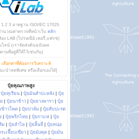
บ 1 2 3 มาตฐาน ISO/IEC 17025
คำนวณค่าตรวจที่หน้าเว็บ
คลิก
ห้อง LAB (ไปรษณีย์,เคอรี่,แฟรช)
ไลน์ (เราจัดส่งต้นฉบับผล
ามที่อยู่ที่ให้ไว้เช่นกัน)
ย
เลือกค่าที่ต้องการวิเคราะห์
นะนำลดพิเศษ หรือเลือกเองได้]
ปุ๋ยคุณภาพสูง
|
ปุ๋ยทุเรียน
|
ปุ๋ยมันสำปะหลัง
|
ปุ๋ย
อย
|
ปุ๋ยนาข้าว
|
ปุ๋ยยางพารา
|
ปุ๋ย
๋ยข้าวโพด
|
ปุ๋ยปาล์ม
|
ปุ๋ยสับปะรด
ง
|
ปุ๋ยพริกไทย
|
ปุ๋ยกาแฟ
|
ปุ๋ย
ส้ม
|
ปุ๋ยลำไย
|
ปุ๋ยลิ้นจี่
|
ปุ๋ยหน่อ
กระเจี๊ยบเขียว
|
ปุ๋ยมังคุด
|
ปุ๋ยมัน