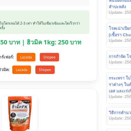
พ่นป้องกันแล
สำปะหลัง
Update: 256
บไนโตรเจนได้ 2-3 เท่า ทำให้ใบเขียวเข้มและโตเร็วกว่า
รั้ง
โรคเน่าเปีย
(เชื้อรา C
Update: 256
 250 บาท | ฮิวมิค 1kg: 250 บาท
การกำจัด โร
ตาร์เฟอร์:
Lazada
Shopee
Update: 256
อฮิวมิค:
Lazada
Shopee
กระเพรา ใบไ
ราต่างๆ ในต
เอส และเร่งฟ
Update: 256
วิธีการคำนว
Update: 256