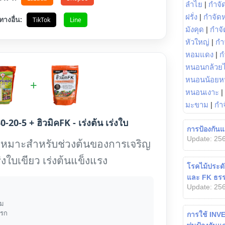
ลำไย
|
กำจัด
ฝรั่ง
|
กำจัด
ทางอื่น:
TikTok
Line
มังคุด
|
กำจั
หัวใหญ่
|
กำ
หอมแดง
|
ก
หนอนกล้วยไ
หนอนน้อยห
+
หนอนเงาะ
|
มะขาม
|
กำ
0-20-5 + ฮิวมิคFK - เร่งต้น เร่งใบ
การป้องกันแ
Update: 256
เหมาะสำหรับช่วงต้นของการเจริญ
ร่งใบเขียว เร่งต้นแข็งแรง
โรคไม้ประดั
และ FK ธรร
Update: 256
้ม
แรก
การใช้ INVE