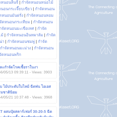
หนอนลิ้นจี่
|
กำจัดหนอนหน่อไม้
หนอนกระเจี๊ยบเขียว
|
กำจัดหนอน
ดหนอนมันฝรั่ง
|
กำจัดหนอนหอม
จัดหนอนกระเทียม
|
กำจัดหนอน
ำจัดหนอนมะเขือเทศ
|
กำจัด
ม้
|
กำจัดหนอนอินทผาลัม
|
กำจัด
น่า
|
กำจัดหนอนชมพู่
|
กำจัด
กำจัดหนอนมะม่วง
|
กำจัดหนอน
จัดหนอนพริก
ละกำจัดโรคเชื้อราในงา
6/05/13 09:39:11 - Views: 3903
บ ไม้ประดับใบไหม้ ฉีดพ่น ไอเอส
มชาตินิยม
4/05/21 10:37:48 - Views: 3968
T ผสมปุ๋ยสตาร์เฟอร์ 30-20-5 ฉีด