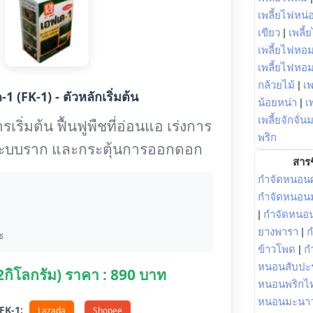
เพลี้ยไฟหน่อ
เขียว
|
เพลี้
เพลี้ยไฟหอม
เพลี้ยไฟหอ
กล้วยไม้
|
เพ
1 (FK-1) - ตัวหลักเริ่มต้น
น้อยหน่า
|
เ
เพลี้ยจักจั่น
เริ่มต้น ฟื้นฟูพืชที่อ่อนแอ เร่งการ
พริก
งระบบราก และกระตุ้นการออกดอก
สารช
กำจัดหนอนศ
กำจัดหนอนม
|
กำจัดหนอ
ยางพารา
|
ก
ช
ข้าวโพด
|
ก
หนอนสับปะ
(2กิโลกรัม) ราคา : 890 บาท
หนอนพริกไ
หนอนมะนา
อ FK-1:
Lazada
Shopee