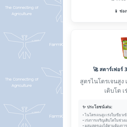
📱 ช่อง
🚀 สตาร์เฟอร์ 3
สูตรไนโตรเจนสูง 
เติบโต เ
✨ ประโยชน์เด่น:
• ไนโตรเจนสูง เร่งใบเขียวเข
• เร่งการเจริญเติบโตในช่วง
• ผสมสูตรเองได้ตามต้องการ