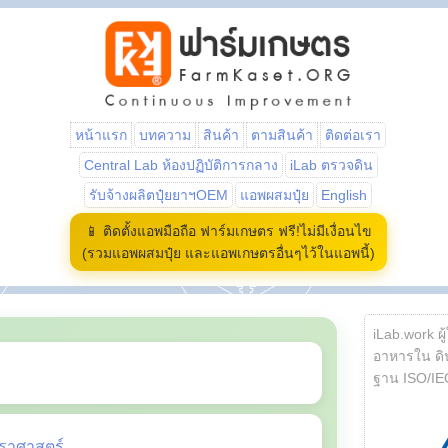
หน้าแรก
บทความ
สินค้า
ตามสินค้า
ติดต่อเรา
Central Lab ห้องปฏิบัติการกลาง
iLab ตรวจดิน
รับจ้างผลิตปุ๋ยยาฯOEM
แอพผสมปุ๋ย
English
📱 ติดตั้งแอพมือถือ ฟาร์มเกษตร ฟรี!ไม่มีเงื่อนไข
(รวมแอพผสมปุ๋ย และแอพเกษตรอื่นๆไว้ในแอพนี้)
iLab.work ผู
อาหารใน ดิน
ฐาน ISO/IE
ราศาสตร์