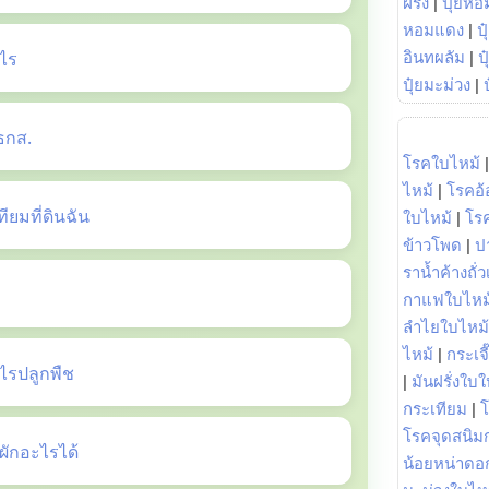
ฝรั่ง
|
ปุ๋ยหอ
หอมแดง
|
ป
ไร
อินทผลัม
|
ป
ปุ๋ยมะม่วง
|
ธกส.
โรคใบไหม้
ไหม้
|
โรคอ้
ยมที่ดินฉัน
ใบไหม้
|
โร
ข้าวโพด
|
ป
ราน้ำค้างถั่
กาแฟใบไหม
ลำไยใบไหม้
ไหม้
|
กระเจ
รปลูกพืช
|
มันฝรั่งใบใ
กระเทียม
|
โรคจุดสนิมก
ักอะไรได้
น้อยหน่าดอก