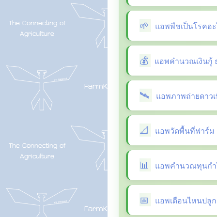
แอพพืชเป็นโรคอะ
แอพคำนวณเงินกู้ 
แอพภาพถ่ายดาวเที
แอพวัดพื้นที่ฟาร์ม
แอพคำนวณทุนกำไ
แอพเดือนไหนปลูกผ