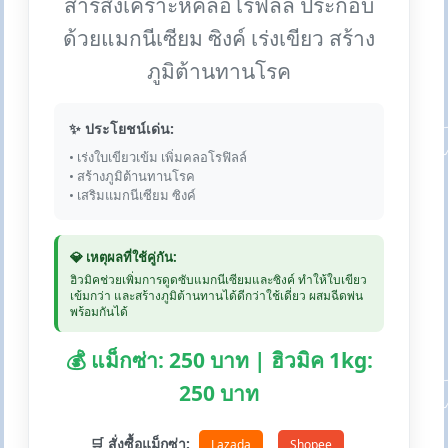
สารสังเคราะห์คลอโรฟิลล์ ประกอบ
ด้วยแมกนีเซียม ซิงค์ เร่งเขียว สร้าง
ภูมิต้านทานโรค
✨ ประโยชน์เด่น:
• เร่งใบเขียวเข้ม เพิ่มคลอโรฟิลล์
• สร้างภูมิต้านทานโรค
• เสริมแมกนีเซียม ซิงค์
💎 เหตุผลที่ใช้คู่กัน:
ฮิวมิคช่วยเพิ่มการดูดซับแมกนีเซียมและซิงค์ ทำให้ใบเขียว
เข้มกว่า และสร้างภูมิต้านทานได้ดีกว่าใช้เดี่ยว ผสมฉีดพ่น
พร้อมกันได้
💰 แม็กซ่า: 250 บาท | ฮิวมิค 1kg:
250 บาท
🛒 สั่งซื้อแม็กซ่า:
Lazada
Shopee