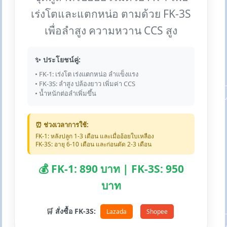
เร่งโตและแตกหน่อ ตามด้วย FK-3S
เพื่อลำสูง ความหวาน CCS สูง
✨ ประโยชน์คู่:
• FK-1: เร่งโต เร่งแตกหน่อ ลำแข็งแรง
• FK-3S: ลำสูง ปล้องยาว เพิ่มค่า CCS
• น้ำหนักต่อลำเพิ่มขึ้น
⏰ ช่วงเวลาการใช้:
FK-1: หลังปลูก 1-3 เดือน และเมื่ออ้อยใบเหลือง
FK-3S: อายุ 6-10 เดือน และก่อนตัด 2-3 เดือน
💰 FK-1: 890 บาท | FK-3S: 950
บาท
🛒 สั่งซื้อ FK-3S:
Lazada
Shopee