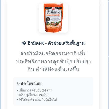
💎 ฮิวมิคFK - ตัวช่วยเสริมพื้นฐาน
สารฮิวมิคแอซิดธรรมชาติ เพิ่ม
ประสิทธิภาพการดูดซับปุ๋ย ปรับปรุง
ดิน ทำให้พืชแข็งแรงขึ้น
✨ ประโยชน์เด่น:
• เพิ่มการดูดซับปุ๋ย 2-3 เท่า
• ปรับปรุงโครงสร้างดิน
• ใช้ได้ทุกพืช ผสมกับปุ๋ยอื่นได้