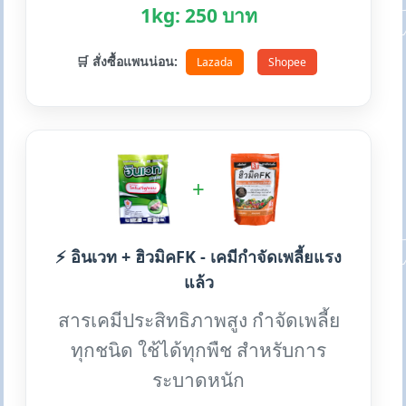
1kg: 250 บาท
🛒 สั่งซื้อแพนน่อน:
Lazada
Shopee
+
⚡ อินเวท + ฮิวมิคFK - เคมีกำจัดเพลี้ยแรง
แล้ว
สารเคมีประสิทธิภาพสูง กำจัดเพลี้ย
ทุกชนิด ใช้ได้ทุกพืช สำหรับการ
ระบาดหนัก