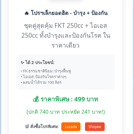
🔥 โปรฯเล็กยอดฮิต - บำรุง + ป้องกัน
ชุดคู่สุดคุ้ม FKT 250cc + ไอเอส
250cc ทั้งบำรุงและป้องกันโรค ใน
ราคาเดียว
✨ ได้ 2 ประโยชน์:
• FK ธรรมชาตินิยม: บำรุงฟื้นฟู
• ไอเอส: ป้องกันโรคราต่างๆ
• ผสมน้ำได้รวม 100 ลิตร
💰 ราคาพิเศษ : 499 บาท
(ปกติ 740 บาท ประหยัด 241 บาท!)
🛒 สั่งซื้อโปรพิเศษ:
Lazada
Shopee