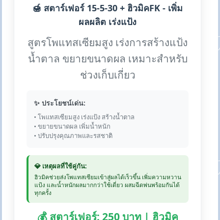
🍯 สตาร์เฟอร์ 15-5-30 + ฮิวมิคFK - เพิ่ม
ผลผลิต เร่งแป้ง
สูตรโพแทสเซียมสูง เร่งการสร้างแป้ง
น้ำตาล ขยายขนาดผล เหมาะสำหรับ
ช่วงเก็บเกี่ยว
✨ ประโยชน์เด่น:
• โพแทสเซียมสูง เร่งแป้ง สร้างน้ำตาล
• ขยายขนาดผล เพิ่มน้ำหนัก
• ปรับปรุงคุณภาพและรสชาติ
💎 เหตุผลที่ใช้คู่กัน:
ฮิวมิคช่วยส่งโพแทสเซียมเข้าสู่ผลได้เร็วขึ้น เพิ่มความหวาน
แป้ง และน้ำหนักผลมากกว่าใช้เดี่ยว ผสมฉีดพ่นพร้อมกันได้
ทุกครั้ง
💰 สตาร์เฟอร์: 250 บาท | ฮิวมิค