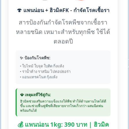
🍄 แพนน่อน + ฮิวมิคFK - กำจัดโรคเชื้อรา
สารป้องกันกำจัดโรคพืชจากเชื้อรา
หลายชนิด เหมาะสำหรับทุกพืช ใช้ได้
ตลอดปี
✨ ป้องกันโรคพืช:
• ใบไหม้ ใบจุด ใบติด กิ่งแห้ง
• ราน้ำค้าง ราสนิม ไปทอปธอร่า
• แอนแทรคโนส กุ้งแห้ง
💎 เหตุผลที่ใช้คู่กัน:
ฮิวมิคช่วยเสริมความแข็งแรงให้พืช ทำให้ต้านทานโรคได้ดี
ขึ้น และช่วยฟื้นฟูพืชที่เสียหายจากโรคเร็วกว่า ผสมฉีดพ่น
พร้อมกันได้
💰 แพนน่อน 1kg: 390 บาท | ฮิวมิค