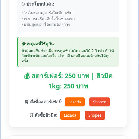
✨ ประโยชน์เด่น:
• ไนโตรเจนสูง เร่งใบเขียวเข้ม
• เร่งการเจริญเติบโตในช่วงแรก
• ผสมสูตรเองได้ตามต้องการ
💎 เหตุผลที่ใช้คู่กัน:
ฮิวมิคแอซิดช่วยเพิ่มการดูดซับไนโตรเจนได้ 2-3 เท่า ทำให้
ใบเขียวเข้มและโตเร็วกว่าปกติ ผสมฉีดพ่นพร้อมกันได้ทุก
ครั้ง
💰 สตาร์เฟอร์: 250 บาท | ฮิวมิค
1kg: 250 บาท
🛒 สั่งซื้อสตาร์เฟอร์:
Lazada
Shopee
🛒 สั่งซื้อฮิวมิค:
Lazada
Shopee