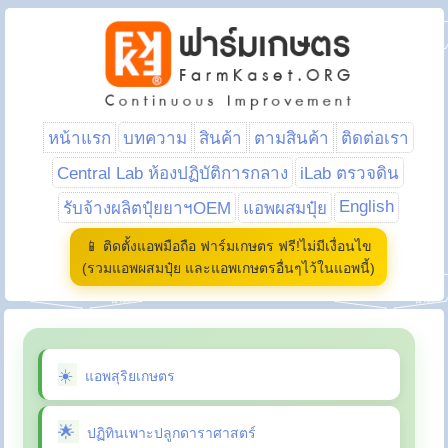
หน้าแรก
บทความ
สินค้า
ตามสินค้า
ติดต่อเรา
Central Lab ห้องปฏิบัติการกลาง
iLab ตรวจดิน
English
รับจ้างผลิตปุ๋ยยาฯOEM
แอพผสมปุ๋ย
📱 ติดตั้งแอพมือถือ ฟาร์มเกษตร ฟรี!ไม่มีเงื่อนไข
(รวมแอพผสมปุ๋ย และแอพเกษตรอื่นๆไว้ในแอพนี้)
แอพสุริยเกษตร
ปฏิทินเพาะปลูกดาราศาสตร์