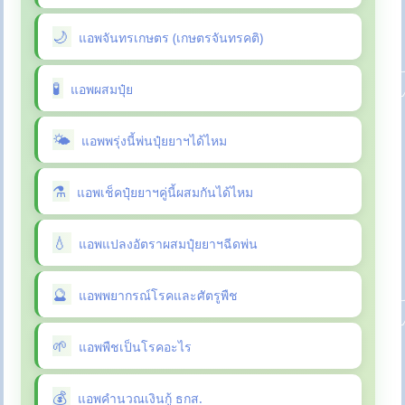
แอพจันทรเกษตร (เกษตรจันทรคติ)
แอพผสมปุ๋ย
แอพพรุ่งนี้พ่นปุ๋ยยาฯได้ไหม
แอพเช็คปุ๋ยยาฯคู่นี้ผสมกันได้ไหม
แอพแปลงอัตราผสมปุ๋ยยาฯฉีดพ่น
แอพพยากรณ์โรคและศัตรูพืช
แอพพืชเป็นโรคอะไร
แอพคำนวณเงินกู้ ธกส.