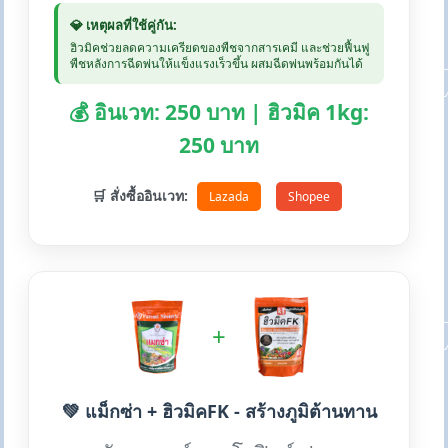
💎 เหตุผลที่ใช้คู่กัน:
ฮิวมิคช่วยลดความเครียดของพืชจากสารเคมี และช่วยฟื้นฟู
พืชหลังการฉีดพ่นให้แข็งแรงเร็วขึ้น ผสมฉีดพ่นพร้อมกันได้
💰 อินเวท: 250 บาท | ฮิวมิค 1kg:
250 บาท
🛒 สั่งซื้ออินเวท:
Lazada
Shopee
+
💚 แม็กซ่า + ฮิวมิคFK - สร้างภูมิต้านทาน