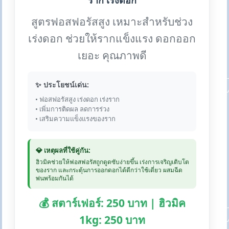
ราก เร่งดอก
สูตรฟอสฟอรัสสูง เหมาะสำหรับช่วง
เร่งดอก ช่วยให้รากแข็งแรง ดอกออก
เยอะ คุณภาพดี
✨ ประโยชน์เด่น:
• ฟอสฟอรัสสูง เร่งดอก เร่งราก
• เพิ่มการติดผล ลดการร่วง
• เสริมความแข็งแรงของราก
💎 เหตุผลที่ใช้คู่กัน:
ฮิวมิคช่วยให้ฟอสฟอรัสถูกดูดซับง่ายขึ้น เร่งการเจริญเติบโต
ของราก และกระตุ้นการออกดอกได้ดีกว่าใช้เดี่ยว ผสมฉีด
พ่นพร้อมกันได้
💰 สตาร์เฟอร์: 250 บาท | ฮิวมิค
1kg: 250 บาท