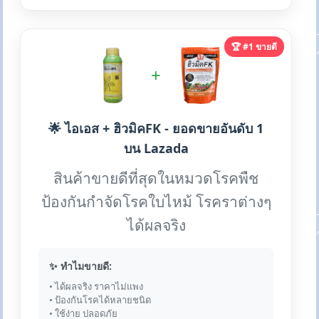
🏆 #1 ขายดี
+
🌟 ไอเอส + ฮิวมิคFK - ยอดขายอันดับ 1
บน Lazada
สินค้าขายดีที่สุดในหมวดโรคพืช
ป้องกันกำจัดโรคใบไหม้ โรคราต่างๆ
ได้ผลจริง
✨ ทำไมขายดี:
• ได้ผลจริง ราคาไม่แพง
• ป้องกันโรคได้หลายชนิด
• ใช้ง่าย ปลอดภัย