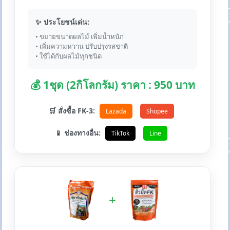
✨ ประโยชน์เด่น:
• ขยายขนาดผลไม้ เพิ่มน้ำหนัก
• เพิ่มความหวาน ปรับปรุงรสชาติ
• ใช้ได้กับผลไม้ทุกชนิด
💰 1ชุด (2กิโลกรัม) ราคา : 950 บาท
🛒 สั่งซื้อ FK-3:
Lazada
Shopee
📱 ช่องทางอื่น:
TikTok
Line
+