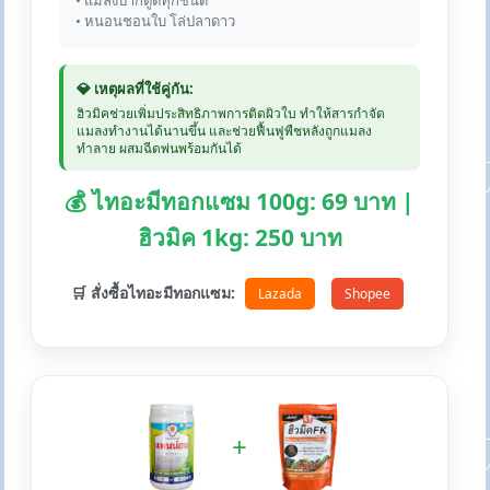
• แมลงปากดูดทุกชนิด
• หนอนชอนใบ โล่ปลาดาว
💎 เหตุผลที่ใช้คู่กัน:
ฮิวมิคช่วยเพิ่มประสิทธิภาพการติดผิวใบ ทำให้สารกำจัด
แมลงทำงานได้นานขึ้น และช่วยฟื้นฟูพืชหลังถูกแมลง
ทำลาย ผสมฉีดพ่นพร้อมกันได้
💰 ไทอะมีทอกแซม 100g: 69 บาท |
ฮิวมิค 1kg: 250 บาท
🛒 สั่งซื้อไทอะมีทอกแซม:
Lazada
Shopee
+