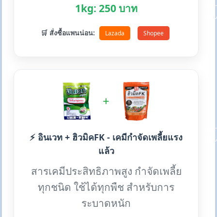
1kg: 250 บาท
🛒 สั่งซื้อแพนน่อน:
Lazada
Shopee
+
⚡ อินเวท + ฮิวมิคFK - เคมีกำจัดเพลี้ยแรง
แล้ว
สารเคมีประสิทธิภาพสูง กำจัดเพลี้ย
ทุกชนิด ใช้ได้ทุกพืช สำหรับการ
ระบาดหนัก