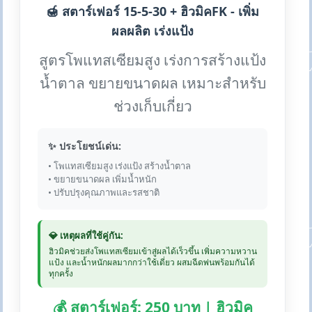
🍯 สตาร์เฟอร์ 15-5-30 + ฮิวมิคFK - เพิ่ม
ผลผลิต เร่งแป้ง
สูตรโพแทสเซียมสูง เร่งการสร้างแป้ง
น้ำตาล ขยายขนาดผล เหมาะสำหรับ
ช่วงเก็บเกี่ยว
✨ ประโยชน์เด่น:
• โพแทสเซียมสูง เร่งแป้ง สร้างน้ำตาล
• ขยายขนาดผล เพิ่มน้ำหนัก
• ปรับปรุงคุณภาพและรสชาติ
💎 เหตุผลที่ใช้คู่กัน:
ฮิวมิคช่วยส่งโพแทสเซียมเข้าสู่ผลได้เร็วขึ้น เพิ่มความหวาน
แป้ง และน้ำหนักผลมากกว่าใช้เดี่ยว ผสมฉีดพ่นพร้อมกันได้
ทุกครั้ง
💰 สตาร์เฟอร์: 250 บาท | ฮิวมิค