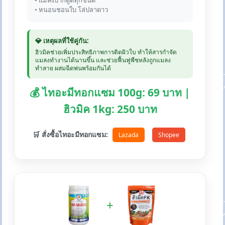
• แมลงปากดูดทุกชนิด
• หนอนชอนใบ โล่ปลาดาว
💎 เหตุผลที่ใช้คู่กัน:
ฮิวมิคช่วยเพิ่มประสิทธิภาพการติดผิวใบ ทำให้สารกำจัด
แมลงทำงานได้นานขึ้น และช่วยฟื้นฟูพืชหลังถูกแมลง
ทำลาย ผสมฉีดพ่นพร้อมกันได้
💰 ไทอะมีทอกแซม 100g: 69 บาท |
ฮิวมิค 1kg: 250 บาท
🛒 สั่งซื้อไทอะมีทอกแซม:
Lazada
Shopee
+