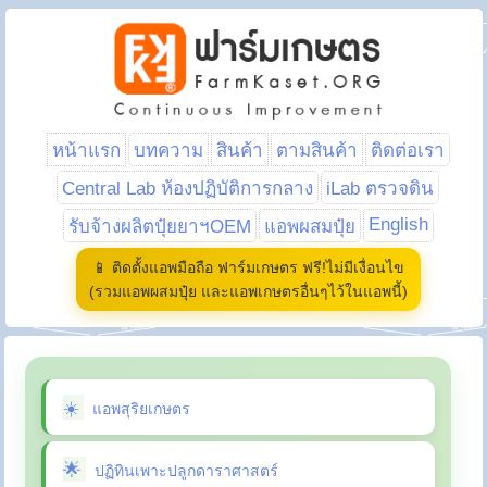
หน้าแรก
บทความ
สินค้า
ตามสินค้า
ติดต่อเรา
Central Lab ห้องปฏิบัติการกลาง
iLab ตรวจดิน
English
รับจ้างผลิตปุ๋ยยาฯOEM
แอพผสมปุ๋ย
📱 ติดตั้งแอพมือถือ ฟาร์มเกษตร ฟรี!ไม่มีเงื่อนไข
(รวมแอพผสมปุ๋ย และแอพเกษตรอื่นๆไว้ในแอพนี้)
แอพสุริยเกษตร
ปฏิทินเพาะปลูกดาราศาสตร์