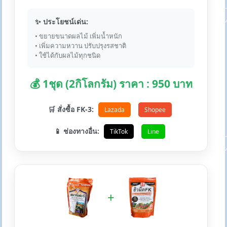
✨ ประโยชน์เด่น:
• ขยายขนาดผลไม้ เพิ่มน้ำหนัก
• เพิ่มความหวาน ปรับปรุงรสชาติ
• ใช้ได้กับผลไม้ทุกชนิด
💰 1ชุด (2กิโลกรัม) ราคา : 950 บาท
🛒 สั่งซื้อ FK-3:
Lazada
Shopee
📱 ช่องทางอื่น:
TikTok
Line
+