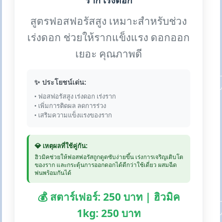
ราก เร่งดอก
สูตรฟอสฟอรัสสูง เหมาะสำหรับช่วง
เร่งดอก ช่วยให้รากแข็งแรง ดอกออก
เยอะ คุณภาพดี
✨ ประโยชน์เด่น:
• ฟอสฟอรัสสูง เร่งดอก เร่งราก
• เพิ่มการติดผล ลดการร่วง
• เสริมความแข็งแรงของราก
💎 เหตุผลที่ใช้คู่กัน:
ฮิวมิคช่วยให้ฟอสฟอรัสถูกดูดซับง่ายขึ้น เร่งการเจริญเติบโต
ของราก และกระตุ้นการออกดอกได้ดีกว่าใช้เดี่ยว ผสมฉีด
พ่นพร้อมกันได้
💰 สตาร์เฟอร์: 250 บาท | ฮิวมิค
1kg: 250 บาท