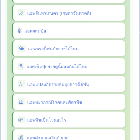
แอพจันทรเกษตร (เกษตรจันทรคติ)
แอพผสมปุ๋ย
แอพพรุ่งนี้พ่นปุ๋ยยาฯได้ไหม
แอพเช็คปุ๋ยยาฯคู่นี้ผสมกันได้ไหม
แอพแปลงอัตราผสมปุ๋ยยาฯฉีดพ่น
แอพพยากรณ์โรคและศัตรูพืช
แอพพืชเป็นโรคอะไร
แอพคำนวณเงินกู้ ธกส.