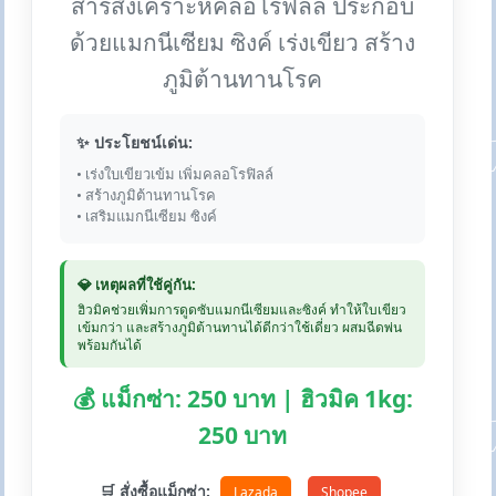
สารสังเคราะห์คลอโรฟิลล์ ประกอบ
ด้วยแมกนีเซียม ซิงค์ เร่งเขียว สร้าง
ภูมิต้านทานโรค
✨ ประโยชน์เด่น:
• เร่งใบเขียวเข้ม เพิ่มคลอโรฟิลล์
• สร้างภูมิต้านทานโรค
• เสริมแมกนีเซียม ซิงค์
💎 เหตุผลที่ใช้คู่กัน:
ฮิวมิคช่วยเพิ่มการดูดซับแมกนีเซียมและซิงค์ ทำให้ใบเขียว
เข้มกว่า และสร้างภูมิต้านทานได้ดีกว่าใช้เดี่ยว ผสมฉีดพ่น
พร้อมกันได้
💰 แม็กซ่า: 250 บาท | ฮิวมิค 1kg:
250 บาท
🛒 สั่งซื้อแม็กซ่า:
Lazada
Shopee