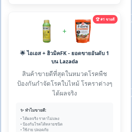
🏆 #1 ขายดี
+
🌟 ไอเอส + ฮิวมิคFK - ยอดขายอันดับ 1
บน Lazada
สินค้าขายดีที่สุดในหมวดโรคพืช
ป้องกันกำจัดโรคใบไหม้ โรคราต่างๆ
ได้ผลจริง
✨ ทำไมขายดี:
• ได้ผลจริง ราคาไม่แพง
• ป้องกันโรคได้หลายชนิด
• ใช้ง่าย ปลอดภัย