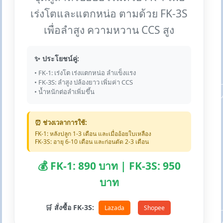
เร่งโตและแตกหน่อ ตามด้วย FK-3S
เพื่อลำสูง ความหวาน CCS สูง
✨ ประโยชน์คู่:
• FK-1: เร่งโต เร่งแตกหน่อ ลำแข็งแรง
• FK-3S: ลำสูง ปล้องยาว เพิ่มค่า CCS
• น้ำหนักต่อลำเพิ่มขึ้น
⏰ ช่วงเวลาการใช้:
FK-1: หลังปลูก 1-3 เดือน และเมื่ออ้อยใบเหลือง
FK-3S: อายุ 6-10 เดือน และก่อนตัด 2-3 เดือน
💰 FK-1: 890 บาท | FK-3S: 950
บาท
🛒 สั่งซื้อ FK-3S:
Lazada
Shopee