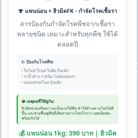
🍄 แพนน่อน + ฮิวมิคFK - กำจัดโรคเชื้อรา
สารป้องกันกำจัดโรคพืชจากเชื้อรา
หลายชนิด เหมาะสำหรับทุกพืช ใช้ได้
ตลอดปี
✨ ป้องกันโรคพืช:
• ใบไหม้ ใบจุด ใบติด กิ่งแห้ง
• ราน้ำค้าง ราสนิม ไปทอปธอร่า
• แอนแทรคโนส กุ้งแห้ง
💎 เหตุผลที่ใช้คู่กัน:
ฮิวมิคช่วยเสริมความแข็งแรงให้พืช ทำให้ต้านทานโรคได้ดี
ขึ้น และช่วยฟื้นฟูพืชที่เสียหายจากโรคเร็วกว่า ผสมฉีดพ่น
พร้อมกันได้
💰 แพนน่อน 1kg: 390 บาท | ฮิวมิค