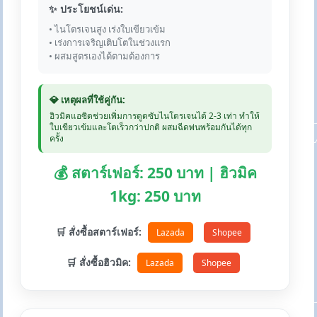
✨ ประโยชน์เด่น:
• ไนโตรเจนสูง เร่งใบเขียวเข้ม
• เร่งการเจริญเติบโตในช่วงแรก
• ผสมสูตรเองได้ตามต้องการ
💎 เหตุผลที่ใช้คู่กัน:
ฮิวมิคแอซิดช่วยเพิ่มการดูดซับไนโตรเจนได้ 2-3 เท่า ทำให้
ใบเขียวเข้มและโตเร็วกว่าปกติ ผสมฉีดพ่นพร้อมกันได้ทุก
ครั้ง
💰 สตาร์เฟอร์: 250 บาท | ฮิวมิค
1kg: 250 บาท
🛒 สั่งซื้อสตาร์เฟอร์:
Lazada
Shopee
🛒 สั่งซื้อฮิวมิค:
Lazada
Shopee