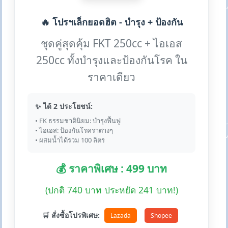
🔥 โปรฯเล็กยอดฮิต - บำรุง + ป้องกัน
ชุดคู่สุดคุ้ม FKT 250cc + ไอเอส
250cc ทั้งบำรุงและป้องกันโรค ใน
ราคาเดียว
✨ ได้ 2 ประโยชน์:
• FK ธรรมชาตินิยม: บำรุงฟื้นฟู
• ไอเอส: ป้องกันโรคราต่างๆ
• ผสมน้ำได้รวม 100 ลิตร
💰 ราคาพิเศษ : 499 บาท
(ปกติ 740 บาท ประหยัด 241 บาท!)
🛒 สั่งซื้อโปรพิเศษ:
Lazada
Shopee