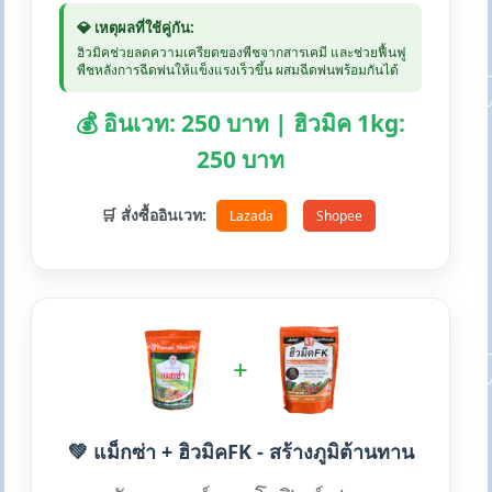
💎 เหตุผลที่ใช้คู่กัน:
ฮิวมิคช่วยลดความเครียดของพืชจากสารเคมี และช่วยฟื้นฟู
พืชหลังการฉีดพ่นให้แข็งแรงเร็วขึ้น ผสมฉีดพ่นพร้อมกันได้
💰 อินเวท: 250 บาท | ฮิวมิค 1kg:
250 บาท
🛒 สั่งซื้ออินเวท:
Lazada
Shopee
+
💚 แม็กซ่า + ฮิวมิคFK - สร้างภูมิต้านทาน