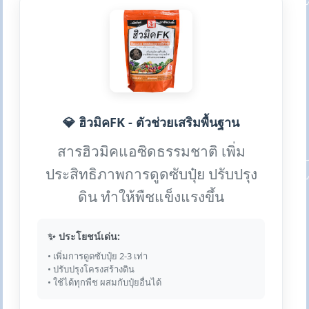
💎 ฮิวมิคFK - ตัวช่วยเสริมพื้นฐาน
สารฮิวมิคแอซิดธรรมชาติ เพิ่ม
ประสิทธิภาพการดูดซับปุ๋ย ปรับปรุง
ดิน ทำให้พืชแข็งแรงขึ้น
✨ ประโยชน์เด่น:
• เพิ่มการดูดซับปุ๋ย 2-3 เท่า
• ปรับปรุงโครงสร้างดิน
• ใช้ได้ทุกพืช ผสมกับปุ๋ยอื่นได้