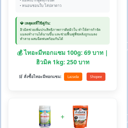
• แมลงปากดูดทุกชนิด
• หนอนชอนใบ โล่ปลาดาว
💎 เหตุผลที่ใช้คู่กัน:
ฮิวมิคช่วยเพิ่มประสิทธิภาพการติดผิวใบ ทำให้สารกำจัด
แมลงทำงานได้นานขึ้น และช่วยฟื้นฟูพืชหลังถูกแมลง
ทำลาย ผสมฉีดพ่นพร้อมกันได้
💰 ไทอะมีทอกแซม 100g: 69 บาท |
ฮิวมิค 1kg: 250 บาท
🛒 สั่งซื้อไทอะมีทอกแซม:
Lazada
Shopee
+