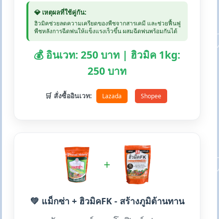
💎 เหตุผลที่ใช้คู่กัน:
ฮิวมิคช่วยลดความเครียดของพืชจากสารเคมี และช่วยฟื้นฟู
พืชหลังการฉีดพ่นให้แข็งแรงเร็วขึ้น ผสมฉีดพ่นพร้อมกันได้
💰 อินเวท: 250 บาท | ฮิวมิค 1kg:
250 บาท
🛒 สั่งซื้ออินเวท:
Lazada
Shopee
+
💚 แม็กซ่า + ฮิวมิคFK - สร้างภูมิต้านทาน