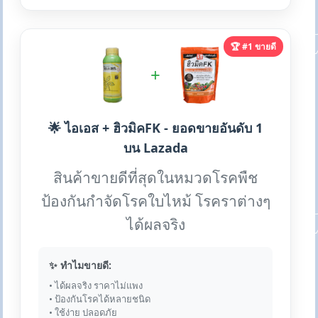
🏆 #1 ขายดี
+
🌟 ไอเอส + ฮิวมิคFK - ยอดขายอันดับ 1
บน Lazada
สินค้าขายดีที่สุดในหมวดโรคพืช
ป้องกันกำจัดโรคใบไหม้ โรคราต่างๆ
ได้ผลจริง
✨ ทำไมขายดี:
• ได้ผลจริง ราคาไม่แพง
• ป้องกันโรคได้หลายชนิด
• ใช้ง่าย ปลอดภัย