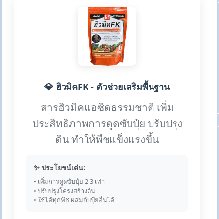
💎 ฮิวมิคFK - ตัวช่วยเสริมพื้นฐาน
สารฮิวมิคแอซิดธรรมชาติ เพิ่ม
ประสิทธิภาพการดูดซับปุ๋ย ปรับปรุง
ดิน ทำให้พืชแข็งแรงขึ้น
✨ ประโยชน์เด่น:
• เพิ่มการดูดซับปุ๋ย 2-3 เท่า
• ปรับปรุงโครงสร้างดิน
• ใช้ได้ทุกพืช ผสมกับปุ๋ยอื่นได้