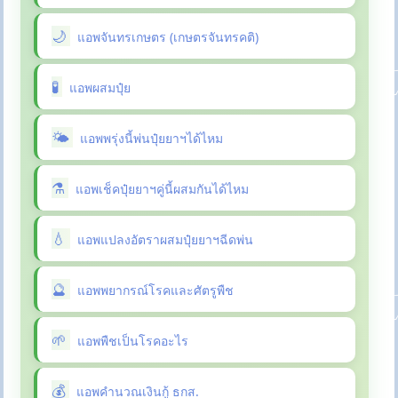
แอพจันทรเกษตร (เกษตรจันทรคติ)
แอพผสมปุ๋ย
แอพพรุ่งนี้พ่นปุ๋ยยาฯได้ไหม
แอพเช็คปุ๋ยยาฯคู่นี้ผสมกันได้ไหม
แอพแปลงอัตราผสมปุ๋ยยาฯฉีดพ่น
แอพพยากรณ์โรคและศัตรูพืช
แอพพืชเป็นโรคอะไร
แอพคำนวณเงินกู้ ธกส.