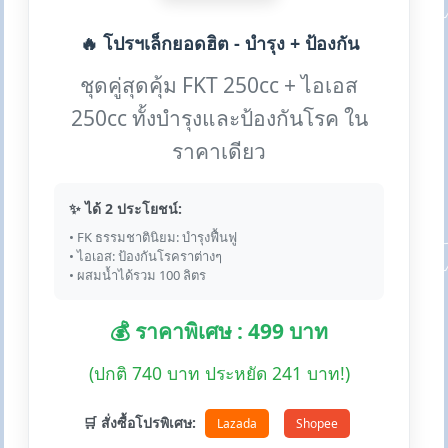
🔥 โปรฯเล็กยอดฮิต - บำรุง + ป้องกัน
ชุดคู่สุดคุ้ม FKT 250cc + ไอเอส
250cc ทั้งบำรุงและป้องกันโรค ใน
ราคาเดียว
✨ ได้ 2 ประโยชน์:
• FK ธรรมชาตินิยม: บำรุงฟื้นฟู
• ไอเอส: ป้องกันโรคราต่างๆ
• ผสมน้ำได้รวม 100 ลิตร
💰 ราคาพิเศษ : 499 บาท
(ปกติ 740 บาท ประหยัด 241 บาท!)
🛒 สั่งซื้อโปรพิเศษ:
Lazada
Shopee