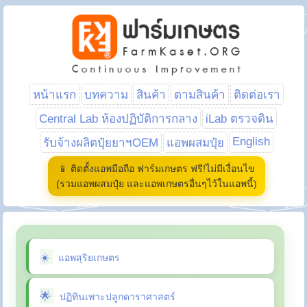
หน้าแรก
บทความ
สินค้า
ตามสินค้า
ติดต่อเรา
Central Lab ห้องปฏิบัติการกลาง
iLab ตรวจดิน
English
รับจ้างผลิตปุ๋ยยาฯOEM
แอพผสมปุ๋ย
📱 ติดตั้งแอพมือถือ ฟาร์มเกษตร ฟรี!ไม่มีเงื่อนไข
(รวมแอพผสมปุ๋ย และแอพเกษตรอื่นๆไว้ในแอพนี้)
แอพสุริยเกษตร
ปฏิทินเพาะปลูกดาราศาสตร์