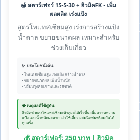
🍯 สตาร์เฟอร์ 15-5-30 + ฮิวมิคFK - เพิ่ม
ผลผลิต เร่งแป้ง
สูตรโพแทสเซียมสูง เร่งการสร้างแป้ง
น้ำตาล ขยายขนาดผล เหมาะสำหรับ
ช่วงเก็บเกี่ยว
✨ ประโยชน์เด่น:
• โพแทสเซียมสูง เร่งแป้ง สร้างน้ำตาล
• ขยายขนาดผล เพิ่มน้ำหนัก
• ปรับปรุงคุณภาพและรสชาติ
💎 เหตุผลที่ใช้คู่กัน:
ฮิวมิคช่วยส่งโพแทสเซียมเข้าสู่ผลได้เร็วขึ้น เพิ่มความหวาน
แป้ง และน้ำหนักผลมากกว่าใช้เดี่ยว ผสมฉีดพ่นพร้อมกันได้
ทุกครั้ง
💰 สตาร์เฟอร์: 250 บาท | ฮิวมิค