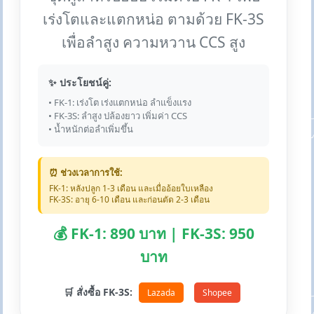
เร่งโตและแตกหน่อ ตามด้วย FK-3S
เพื่อลำสูง ความหวาน CCS สูง
✨ ประโยชน์คู่:
• FK-1: เร่งโต เร่งแตกหน่อ ลำแข็งแรง
• FK-3S: ลำสูง ปล้องยาว เพิ่มค่า CCS
• น้ำหนักต่อลำเพิ่มขึ้น
⏰ ช่วงเวลาการใช้:
FK-1: หลังปลูก 1-3 เดือน และเมื่ออ้อยใบเหลือง
FK-3S: อายุ 6-10 เดือน และก่อนตัด 2-3 เดือน
💰 FK-1: 890 บาท | FK-3S: 950
บาท
🛒 สั่งซื้อ FK-3S:
Lazada
Shopee