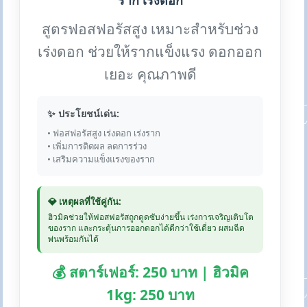
ราก เร่งดอก
สูตรฟอสฟอรัสสูง เหมาะสำหรับช่วง
เร่งดอก ช่วยให้รากแข็งแรง ดอกออก
เยอะ คุณภาพดี
✨ ประโยชน์เด่น:
• ฟอสฟอรัสสูง เร่งดอก เร่งราก
• เพิ่มการติดผล ลดการร่วง
• เสริมความแข็งแรงของราก
💎 เหตุผลที่ใช้คู่กัน:
ฮิวมิคช่วยให้ฟอสฟอรัสถูกดูดซับง่ายขึ้น เร่งการเจริญเติบโต
ของราก และกระตุ้นการออกดอกได้ดีกว่าใช้เดี่ยว ผสมฉีด
พ่นพร้อมกันได้
💰 สตาร์เฟอร์: 250 บาท | ฮิวมิค
1kg: 250 บาท