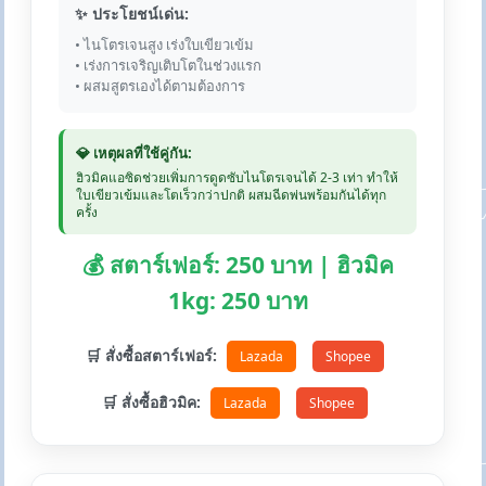
✨ ประโยชน์เด่น:
• ไนโตรเจนสูง เร่งใบเขียวเข้ม
• เร่งการเจริญเติบโตในช่วงแรก
• ผสมสูตรเองได้ตามต้องการ
💎 เหตุผลที่ใช้คู่กัน:
ฮิวมิคแอซิดช่วยเพิ่มการดูดซับไนโตรเจนได้ 2-3 เท่า ทำให้
ใบเขียวเข้มและโตเร็วกว่าปกติ ผสมฉีดพ่นพร้อมกันได้ทุก
ครั้ง
💰 สตาร์เฟอร์: 250 บาท | ฮิวมิค
1kg: 250 บาท
🛒 สั่งซื้อสตาร์เฟอร์:
Lazada
Shopee
🛒 สั่งซื้อฮิวมิค:
Lazada
Shopee