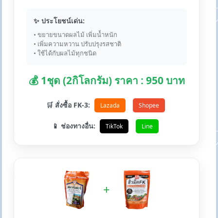
✨ ประโยชน์เด่น:
• ขยายขนาดผลไม้ เพิ่มน้ำหนัก
• เพิ่มความหวาน ปรับปรุงรสชาติ
• ใช้ได้กับผลไม้ทุกชนิด
💰 1ชุด (2กิโลกรัม) ราคา : 950 บาท
🛒 สั่งซื้อ FK-3:
Lazada
Shopee
📱 ช่องทางอื่น:
TikTok
Line
+