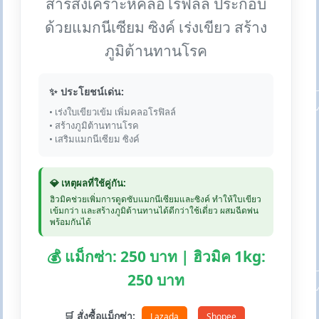
สารสังเคราะห์คลอโรฟิลล์ ประกอบ
ด้วยแมกนีเซียม ซิงค์ เร่งเขียว สร้าง
ภูมิต้านทานโรค
✨ ประโยชน์เด่น:
• เร่งใบเขียวเข้ม เพิ่มคลอโรฟิลล์
• สร้างภูมิต้านทานโรค
• เสริมแมกนีเซียม ซิงค์
💎 เหตุผลที่ใช้คู่กัน:
ฮิวมิคช่วยเพิ่มการดูดซับแมกนีเซียมและซิงค์ ทำให้ใบเขียว
เข้มกว่า และสร้างภูมิต้านทานได้ดีกว่าใช้เดี่ยว ผสมฉีดพ่น
พร้อมกันได้
💰 แม็กซ่า: 250 บาท | ฮิวมิค 1kg:
250 บาท
🛒 สั่งซื้อแม็กซ่า:
Lazada
Shopee