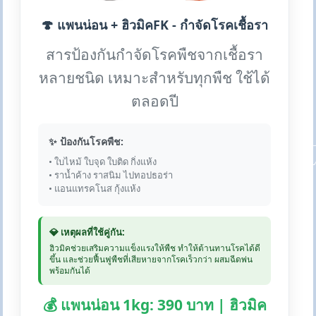
🍄 แพนน่อน + ฮิวมิคFK - กำจัดโรคเชื้อรา
สารป้องกันกำจัดโรคพืชจากเชื้อรา
หลายชนิด เหมาะสำหรับทุกพืช ใช้ได้
ตลอดปี
✨ ป้องกันโรคพืช:
• ใบไหม้ ใบจุด ใบติด กิ่งแห้ง
• ราน้ำค้าง ราสนิม ไปทอปธอร่า
• แอนแทรคโนส กุ้งแห้ง
💎 เหตุผลที่ใช้คู่กัน:
ฮิวมิคช่วยเสริมความแข็งแรงให้พืช ทำให้ต้านทานโรคได้ดี
ขึ้น และช่วยฟื้นฟูพืชที่เสียหายจากโรคเร็วกว่า ผสมฉีดพ่น
พร้อมกันได้
💰 แพนน่อน 1kg: 390 บาท | ฮิวมิค