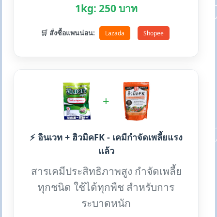
1kg: 250 บาท
🛒 สั่งซื้อแพนน่อน:
Lazada
Shopee
+
⚡ อินเวท + ฮิวมิคFK - เคมีกำจัดเพลี้ยแรง
แล้ว
สารเคมีประสิทธิภาพสูง กำจัดเพลี้ย
ทุกชนิด ใช้ได้ทุกพืช สำหรับการ
ระบาดหนัก