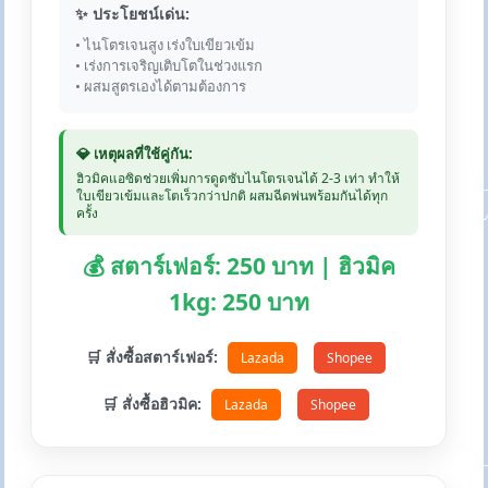
✨ ประโยชน์เด่น:
• ไนโตรเจนสูง เร่งใบเขียวเข้ม
• เร่งการเจริญเติบโตในช่วงแรก
• ผสมสูตรเองได้ตามต้องการ
💎 เหตุผลที่ใช้คู่กัน:
ฮิวมิคแอซิดช่วยเพิ่มการดูดซับไนโตรเจนได้ 2-3 เท่า ทำให้
ใบเขียวเข้มและโตเร็วกว่าปกติ ผสมฉีดพ่นพร้อมกันได้ทุก
ครั้ง
💰 สตาร์เฟอร์: 250 บาท | ฮิวมิค
1kg: 250 บาท
🛒 สั่งซื้อสตาร์เฟอร์:
Lazada
Shopee
🛒 สั่งซื้อฮิวมิค:
Lazada
Shopee