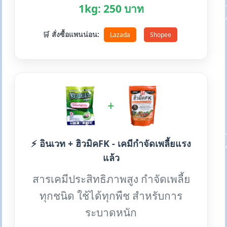
1kg: 250 บาท
🛒 สั่งซื้อแพนน่อน:
Lazada
Shopee
+
⚡ อินเวท + ฮิวมิคFK - เคมีกำจัดเพลี้ยแรง
แล้ว
สารเคมีประสิทธิภาพสูง กำจัดเพลี้ย
ทุกชนิด ใช้ได้ทุกพืช สำหรับการ
ระบาดหนัก