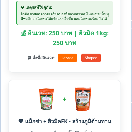
💎 เหตุผลที่ใช้คู่กัน:
ฮิวมิคช่วยลดความเครียดของพืชจากสารเคมี และช่วยฟื้นฟู
พืชหลังการฉีดพ่นให้แข็งแรงเร็วขึ้น ผสมฉีดพ่นพร้อมกันได้
💰 อินเวท: 250 บาท | ฮิวมิค 1kg:
250 บาท
🛒 สั่งซื้ออินเวท:
Lazada
Shopee
+
💚 แม็กซ่า + ฮิวมิคFK - สร้างภูมิต้านทาน