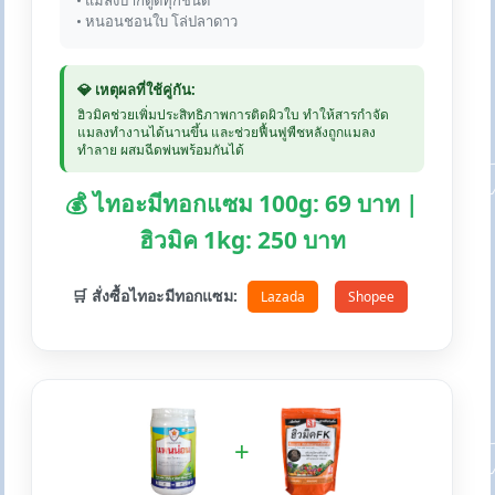
• แมลงปากดูดทุกชนิด
• หนอนชอนใบ โล่ปลาดาว
💎 เหตุผลที่ใช้คู่กัน:
ฮิวมิคช่วยเพิ่มประสิทธิภาพการติดผิวใบ ทำให้สารกำจัด
แมลงทำงานได้นานขึ้น และช่วยฟื้นฟูพืชหลังถูกแมลง
ทำลาย ผสมฉีดพ่นพร้อมกันได้
💰 ไทอะมีทอกแซม 100g: 69 บาท |
ฮิวมิค 1kg: 250 บาท
🛒 สั่งซื้อไทอะมีทอกแซม:
Lazada
Shopee
+