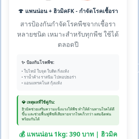
🍄 แพนน่อน + ฮิวมิคFK - กำจัดโรคเชื้อรา
สารป้องกันกำจัดโรคพืชจากเชื้อรา
หลายชนิด เหมาะสำหรับทุกพืช ใช้ได้
ตลอดปี
✨ ป้องกันโรคพืช:
• ใบไหม้ ใบจุด ใบติด กิ่งแห้ง
• ราน้ำค้าง ราสนิม ไปทอปธอร่า
• แอนแทรคโนส กุ้งแห้ง
💎 เหตุผลที่ใช้คู่กัน:
ฮิวมิคช่วยเสริมความแข็งแรงให้พืช ทำให้ต้านทานโรคได้ดี
ขึ้น และช่วยฟื้นฟูพืชที่เสียหายจากโรคเร็วกว่า ผสมฉีดพ่น
พร้อมกันได้
💰 แพนน่อน 1kg: 390 บาท | ฮิวมิค