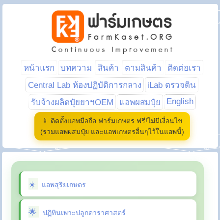
หน้าแรก
บทความ
สินค้า
ตามสินค้า
ติดต่อเรา
Central Lab ห้องปฏิบัติการกลาง
iLab ตรวจดิน
English
รับจ้างผลิตปุ๋ยยาฯOEM
แอพผสมปุ๋ย
📱 ติดตั้งแอพมือถือ ฟาร์มเกษตร ฟรี!ไม่มีเงื่อนไข
(รวมแอพผสมปุ๋ย และแอพเกษตรอื่นๆไว้ในแอพนี้)
แอพสุริยเกษตร
ปฏิทินเพาะปลูกดาราศาสตร์