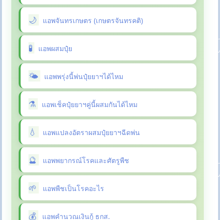
แอพจันทรเกษตร (เกษตรจันทรคติ)
แอพผสมปุ๋ย
แอพพรุ่งนี้พ่นปุ๋ยยาฯได้ไหม
แอพเช็คปุ๋ยยาฯคู่นี้ผสมกันได้ไหม
แอพแปลงอัตราผสมปุ๋ยยาฯฉีดพ่น
แอพพยากรณ์โรคและศัตรูพืช
แอพพืชเป็นโรคอะไร
แอพคำนวณเงินกู้ ธกส.