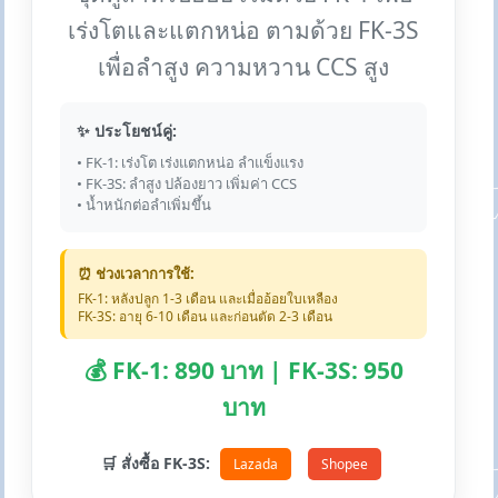
เร่งโตและแตกหน่อ ตามด้วย FK-3S
เพื่อลำสูง ความหวาน CCS สูง
✨ ประโยชน์คู่:
• FK-1: เร่งโต เร่งแตกหน่อ ลำแข็งแรง
• FK-3S: ลำสูง ปล้องยาว เพิ่มค่า CCS
• น้ำหนักต่อลำเพิ่มขึ้น
⏰ ช่วงเวลาการใช้:
FK-1: หลังปลูก 1-3 เดือน และเมื่ออ้อยใบเหลือง
FK-3S: อายุ 6-10 เดือน และก่อนตัด 2-3 เดือน
💰 FK-1: 890 บาท | FK-3S: 950
บาท
🛒 สั่งซื้อ FK-3S:
Lazada
Shopee