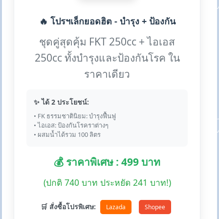
🔥 โปรฯเล็กยอดฮิต - บำรุง + ป้องกัน
ชุดคู่สุดคุ้ม FKT 250cc + ไอเอส
250cc ทั้งบำรุงและป้องกันโรค ใน
ราคาเดียว
✨ ได้ 2 ประโยชน์:
• FK ธรรมชาตินิยม: บำรุงฟื้นฟู
• ไอเอส: ป้องกันโรคราต่างๆ
• ผสมน้ำได้รวม 100 ลิตร
💰 ราคาพิเศษ : 499 บาท
(ปกติ 740 บาท ประหยัด 241 บาท!)
🛒 สั่งซื้อโปรพิเศษ:
Lazada
Shopee