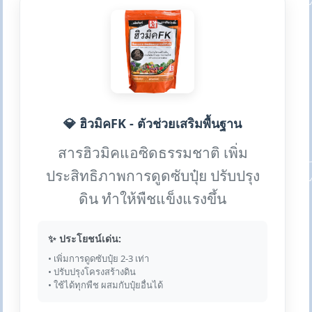
💎 ฮิวมิคFK - ตัวช่วยเสริมพื้นฐาน
สารฮิวมิคแอซิดธรรมชาติ เพิ่ม
ประสิทธิภาพการดูดซับปุ๋ย ปรับปรุง
ดิน ทำให้พืชแข็งแรงขึ้น
✨ ประโยชน์เด่น:
• เพิ่มการดูดซับปุ๋ย 2-3 เท่า
• ปรับปรุงโครงสร้างดิน
• ใช้ได้ทุกพืช ผสมกับปุ๋ยอื่นได้