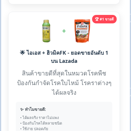
🏆 #1 ขายดี
+
🌟 ไอเอส + ฮิวมิคFK - ยอดขายอันดับ 1
บน Lazada
สินค้าขายดีที่สุดในหมวดโรคพืช
ป้องกันกำจัดโรคใบไหม้ โรคราต่างๆ
ได้ผลจริง
✨ ทำไมขายดี:
• ได้ผลจริง ราคาไม่แพง
• ป้องกันโรคได้หลายชนิด
• ใช้ง่าย ปลอดภัย