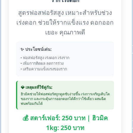
ราก เร่งดอก
สูตรฟอสฟอรัสสูง เหมาะสำหรับช่วง
เร่งดอก ช่วยให้รากแข็งแรง ดอกออก
เยอะ คุณภาพดี
✨ ประโยชน์เด่น:
• ฟอสฟอรัสสูง เร่งดอก เร่งราก
• เพิ่มการติดผล ลดการร่วง
• เสริมความแข็งแรงของราก
💎 เหตุผลที่ใช้คู่กัน:
ฮิวมิคช่วยให้ฟอสฟอรัสถูกดูดซับง่ายขึ้น เร่งการเจริญเติบโต
ของราก และกระตุ้นการออกดอกได้ดีกว่าใช้เดี่ยว ผสมฉีด
พ่นพร้อมกันได้
💰 สตาร์เฟอร์: 250 บาท | ฮิวมิค
1kg: 250 บาท