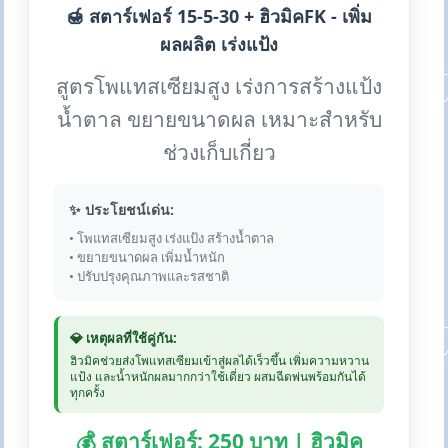
🍯 สตาร์เฟอร์ 15-5-30 + ฮิวมิคFK - เพิ่ม
ผลผลิต เร่งแป้ง
สูตรโพแทสเซียมสูง เร่งการสร้างแป้ง
น้ำตาล ขยายขนาดผล เหมาะสำหรับ
ช่วงเก็บเกี่ยว
✨ ประโยชน์เด่น:
• โพแทสเซียมสูง เร่งแป้ง สร้างน้ำตาล
• ขยายขนาดผล เพิ่มน้ำหนัก
• ปรับปรุงคุณภาพและรสชาติ
💎 เหตุผลที่ใช้คู่กัน:
ฮิวมิคช่วยส่งโพแทสเซียมเข้าสู่ผลได้เร็วขึ้น เพิ่มความหวาน
แป้ง และน้ำหนักผลมากกว่าใช้เดี่ยว ผสมฉีดพ่นพร้อมกันได้
ทุกครั้ง
💰 สตาร์เฟอร์: 250 บาท | ฮิวมิค