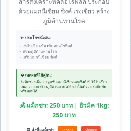
สารสังเคราะห์คลอโรฟิลล์ ประกอบ
ด้วยแมกนีเซียม ซิงค์ เร่งเขียว สร้าง
ภูมิต้านทานโรค
✨ ประโยชน์เด่น:
• เร่งใบเขียวเข้ม เพิ่มคลอโรฟิลล์
• สร้างภูมิต้านทานโรค
• เสริมแมกนีเซียม ซิงค์
💎 เหตุผลที่ใช้คู่กัน:
ฮิวมิคช่วยเพิ่มการดูดซับแมกนีเซียมและซิงค์ ทำให้ใบเขียว
เข้มกว่า และสร้างภูมิต้านทานได้ดีกว่าใช้เดี่ยว ผสมฉีดพ่น
พร้อมกันได้
💰 แม็กซ่า: 250 บาท | ฮิวมิค 1kg:
250 บาท
🛒 สั่งซื้อแม็กซ่า:
Lazada
Shopee