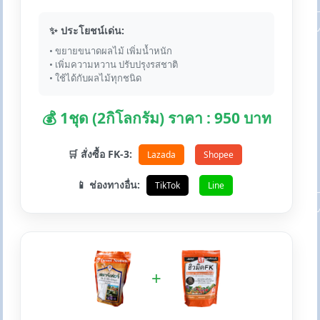
✨ ประโยชน์เด่น:
• ขยายขนาดผลไม้ เพิ่มน้ำหนัก
• เพิ่มความหวาน ปรับปรุงรสชาติ
• ใช้ได้กับผลไม้ทุกชนิด
💰 1ชุด (2กิโลกรัม) ราคา : 950 บาท
🛒 สั่งซื้อ FK-3:
Lazada
Shopee
📱 ช่องทางอื่น:
TikTok
Line
+