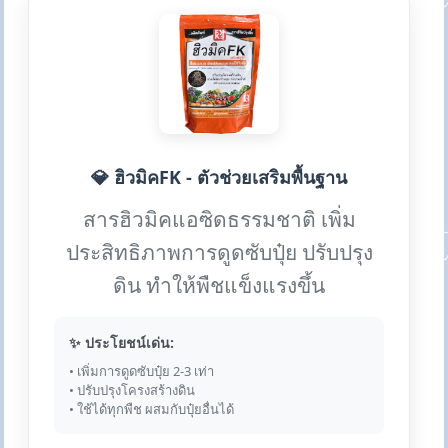
💎 ฮิวมิคFK - ตัวช่วยเสริมพื้นฐาน
สารฮิวมิคแอซิดธรรมชาติ เพิ่ม
ประสิทธิภาพการดูดซับปุ๋ย ปรับปรุง
ดิน ทำให้พืชแข็งแรงขึ้น
✨ ประโยชน์เด่น:
• เพิ่มการดูดซับปุ๋ย 2-3 เท่า
• ปรับปรุงโครงสร้างดิน
• ใช้ได้ทุกพืช ผสมกับปุ๋ยอื่นได้