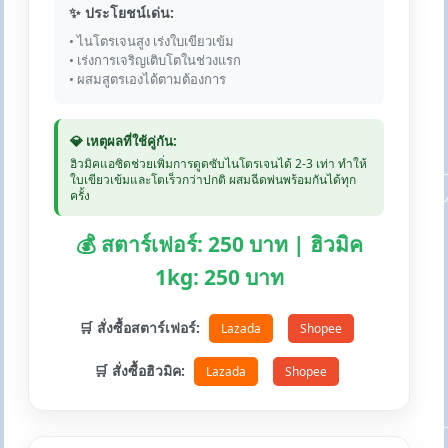
✨ ประโยชน์เด่น:
• ไนโตรเจนสูง เร่งใบเขียวเข้ม
• เร่งการเจริญเติบโตในช่วงแรก
• ผสมสูตรเองได้ตามต้องการ
💎 เหตุผลที่ใช้คู่กัน:
ฮิวมิคแอซิดช่วยเพิ่มการดูดซับไนโตรเจนได้ 2-3 เท่า ทำให้
ใบเขียวเข้มและโตเร็วกว่าปกติ ผสมฉีดพ่นพร้อมกันได้ทุก
ครั้ง
💰 สตาร์เฟอร์: 250 บาท | ฮิวมิค
1kg: 250 บาท
🛒 สั่งซื้อสตาร์เฟอร์:
Lazada
Shopee
🛒 สั่งซื้อฮิวมิค:
Lazada
Shopee