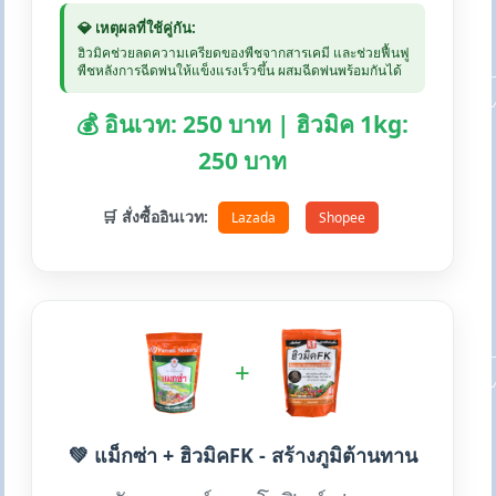
💎 เหตุผลที่ใช้คู่กัน:
ฮิวมิคช่วยลดความเครียดของพืชจากสารเคมี และช่วยฟื้นฟู
พืชหลังการฉีดพ่นให้แข็งแรงเร็วขึ้น ผสมฉีดพ่นพร้อมกันได้
💰 อินเวท: 250 บาท | ฮิวมิค 1kg:
250 บาท
🛒 สั่งซื้ออินเวท:
Lazada
Shopee
+
💚 แม็กซ่า + ฮิวมิคFK - สร้างภูมิต้านทาน