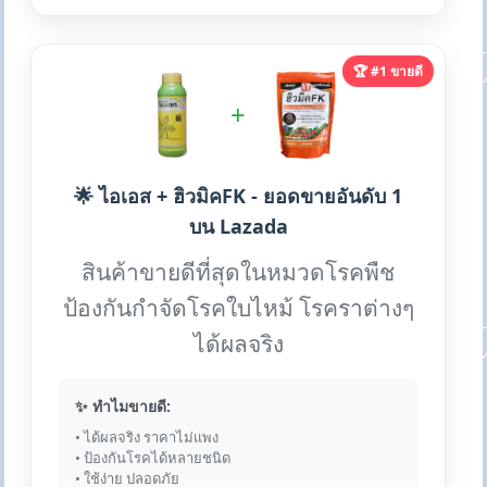
🏆 #1 ขายดี
+
🌟 ไอเอส + ฮิวมิคFK - ยอดขายอันดับ 1
บน Lazada
สินค้าขายดีที่สุดในหมวดโรคพืช
ป้องกันกำจัดโรคใบไหม้ โรคราต่างๆ
ได้ผลจริง
✨ ทำไมขายดี:
• ได้ผลจริง ราคาไม่แพง
• ป้องกันโรคได้หลายชนิด
• ใช้ง่าย ปลอดภัย