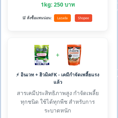
1kg: 250 บาท
🛒 สั่งซื้อแพนน่อน:
Lazada
Shopee
+
⚡ อินเวท + ฮิวมิคFK - เคมีกำจัดเพลี้ยแรง
แล้ว
สารเคมีประสิทธิภาพสูง กำจัดเพลี้ย
ทุกชนิด ใช้ได้ทุกพืช สำหรับการ
ระบาดหนัก