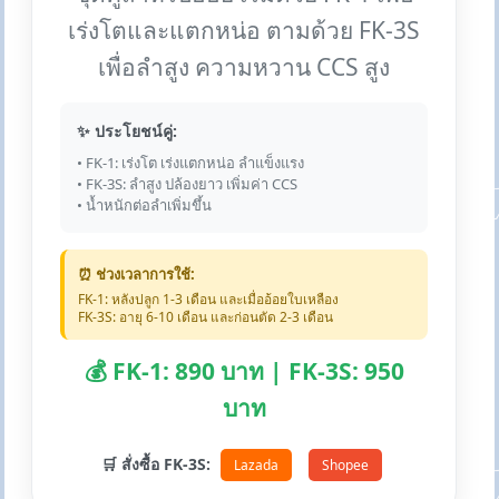
เร่งโตและแตกหน่อ ตามด้วย FK-3S
เพื่อลำสูง ความหวาน CCS สูง
✨ ประโยชน์คู่:
• FK-1: เร่งโต เร่งแตกหน่อ ลำแข็งแรง
• FK-3S: ลำสูง ปล้องยาว เพิ่มค่า CCS
• น้ำหนักต่อลำเพิ่มขึ้น
⏰ ช่วงเวลาการใช้:
FK-1: หลังปลูก 1-3 เดือน และเมื่ออ้อยใบเหลือง
FK-3S: อายุ 6-10 เดือน และก่อนตัด 2-3 เดือน
💰 FK-1: 890 บาท | FK-3S: 950
บาท
🛒 สั่งซื้อ FK-3S:
Lazada
Shopee