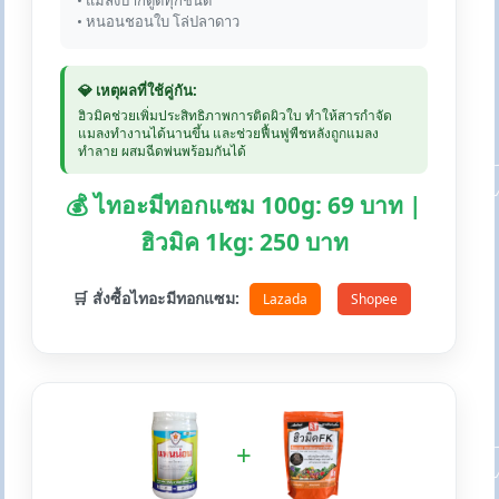
• แมลงปากดูดทุกชนิด
• หนอนชอนใบ โล่ปลาดาว
💎 เหตุผลที่ใช้คู่กัน:
ฮิวมิคช่วยเพิ่มประสิทธิภาพการติดผิวใบ ทำให้สารกำจัด
แมลงทำงานได้นานขึ้น และช่วยฟื้นฟูพืชหลังถูกแมลง
ทำลาย ผสมฉีดพ่นพร้อมกันได้
💰 ไทอะมีทอกแซม 100g: 69 บาท |
ฮิวมิค 1kg: 250 บาท
🛒 สั่งซื้อไทอะมีทอกแซม:
Lazada
Shopee
+