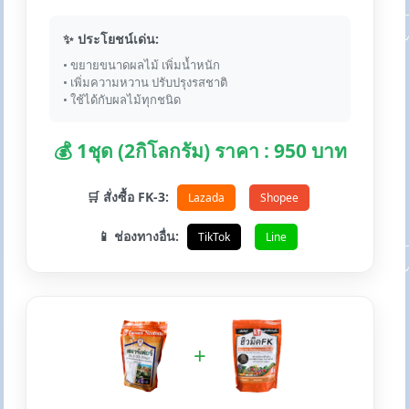
✨ ประโยชน์เด่น:
• ขยายขนาดผลไม้ เพิ่มน้ำหนัก
• เพิ่มความหวาน ปรับปรุงรสชาติ
• ใช้ได้กับผลไม้ทุกชนิด
💰 1ชุด (2กิโลกรัม) ราคา : 950 บาท
🛒 สั่งซื้อ FK-3:
Lazada
Shopee
📱 ช่องทางอื่น:
TikTok
Line
+