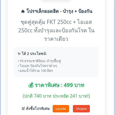
🔥 โปรฯเล็กยอดฮิต - บำรุง + ป้องกัน
ชุดคู่สุดคุ้ม FKT 250cc + ไอเอส
250cc ทั้งบำรุงและป้องกันโรค ใน
ราคาเดียว
✨ ได้ 2 ประโยชน์:
• FK ธรรมชาตินิยม: บำรุงฟื้นฟู
• ไอเอส: ป้องกันโรคราต่างๆ
• ผสมน้ำได้รวม 100 ลิตร
💰 ราคาพิเศษ : 499 บาท
(ปกติ 740 บาท ประหยัด 241 บาท!)
🛒 สั่งซื้อโปรพิเศษ:
Lazada
Shopee