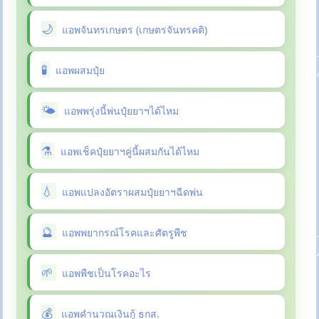
แอพจันทรเกษตร (เกษตรจันทรคติ)
แอพผสมปุ๋ย
แอพพรุ่งนี้พ่นปุ๋ยยาฯได้ไหม
แอพเช็คปุ๋ยยาฯคู่นี้ผสมกันได้ไหม
แอพแปลงอัตราผสมปุ๋ยยาฯฉีดพ่น
แอพพยากรณ์โรคและศัตรูพืช
แอพพืชเป็นโรคอะไร
แอพคำนวณเงินกู้ ธกส.