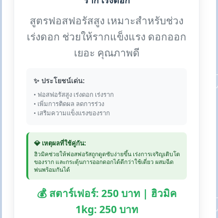
ราก เร่งดอก
สูตรฟอสฟอรัสสูง เหมาะสำหรับช่วง
เร่งดอก ช่วยให้รากแข็งแรง ดอกออก
เยอะ คุณภาพดี
✨ ประโยชน์เด่น:
• ฟอสฟอรัสสูง เร่งดอก เร่งราก
• เพิ่มการติดผล ลดการร่วง
• เสริมความแข็งแรงของราก
💎 เหตุผลที่ใช้คู่กัน:
ฮิวมิคช่วยให้ฟอสฟอรัสถูกดูดซับง่ายขึ้น เร่งการเจริญเติบโต
ของราก และกระตุ้นการออกดอกได้ดีกว่าใช้เดี่ยว ผสมฉีด
พ่นพร้อมกันได้
💰 สตาร์เฟอร์: 250 บาท | ฮิวมิค
1kg: 250 บาท