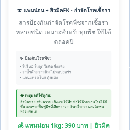
🍄 แพนน่อน + ฮิวมิคFK - กำจัดโรคเชื้อรา
สารป้องกันกำจัดโรคพืชจากเชื้อรา
หลายชนิด เหมาะสำหรับทุกพืช ใช้ได้
ตลอดปี
✨ ป้องกันโรคพืช:
• ใบไหม้ ใบจุด ใบติด กิ่งแห้ง
• ราน้ำค้าง ราสนิม ไปทอปธอร่า
• แอนแทรคโนส กุ้งแห้ง
💎 เหตุผลที่ใช้คู่กัน:
ฮิวมิคช่วยเสริมความแข็งแรงให้พืช ทำให้ต้านทานโรคได้ดี
ขึ้น และช่วยฟื้นฟูพืชที่เสียหายจากโรคเร็วกว่า ผสมฉีดพ่น
พร้อมกันได้
💰 แพนน่อน 1kg: 390 บาท | ฮิวมิค