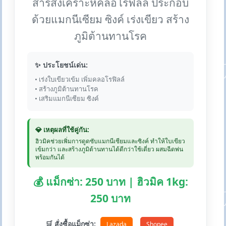
สารสังเคราะห์คลอโรฟิลล์ ประกอบ
ด้วยแมกนีเซียม ซิงค์ เร่งเขียว สร้าง
ภูมิต้านทานโรค
✨ ประโยชน์เด่น:
• เร่งใบเขียวเข้ม เพิ่มคลอโรฟิลล์
• สร้างภูมิต้านทานโรค
• เสริมแมกนีเซียม ซิงค์
💎 เหตุผลที่ใช้คู่กัน:
ฮิวมิคช่วยเพิ่มการดูดซับแมกนีเซียมและซิงค์ ทำให้ใบเขียว
เข้มกว่า และสร้างภูมิต้านทานได้ดีกว่าใช้เดี่ยว ผสมฉีดพ่น
พร้อมกันได้
💰 แม็กซ่า: 250 บาท | ฮิวมิค 1kg:
250 บาท
🛒 สั่งซื้อแม็กซ่า:
Lazada
Shopee