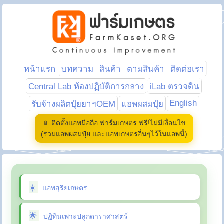
หน้าแรก
บทความ
สินค้า
ตามสินค้า
ติดต่อเรา
Central Lab ห้องปฏิบัติการกลาง
iLab ตรวจดิน
English
รับจ้างผลิตปุ๋ยยาฯOEM
แอพผสมปุ๋ย
📱 ติดตั้งแอพมือถือ ฟาร์มเกษตร ฟรี!ไม่มีเงื่อนไข
(รวมแอพผสมปุ๋ย และแอพเกษตรอื่นๆไว้ในแอพนี้)
แอพสุริยเกษตร
ปฏิทินเพาะปลูกดาราศาสตร์