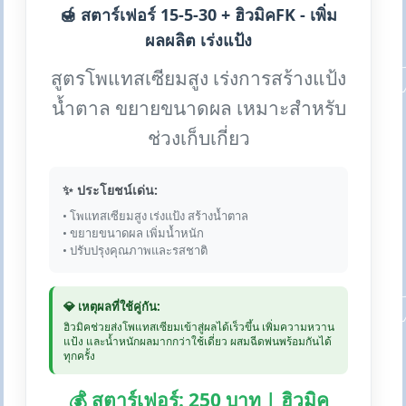
🍯 สตาร์เฟอร์ 15-5-30 + ฮิวมิคFK - เพิ่ม
ผลผลิต เร่งแป้ง
สูตรโพแทสเซียมสูง เร่งการสร้างแป้ง
น้ำตาล ขยายขนาดผล เหมาะสำหรับ
ช่วงเก็บเกี่ยว
✨ ประโยชน์เด่น:
• โพแทสเซียมสูง เร่งแป้ง สร้างน้ำตาล
• ขยายขนาดผล เพิ่มน้ำหนัก
• ปรับปรุงคุณภาพและรสชาติ
💎 เหตุผลที่ใช้คู่กัน:
ฮิวมิคช่วยส่งโพแทสเซียมเข้าสู่ผลได้เร็วขึ้น เพิ่มความหวาน
แป้ง และน้ำหนักผลมากกว่าใช้เดี่ยว ผสมฉีดพ่นพร้อมกันได้
ทุกครั้ง
💰 สตาร์เฟอร์: 250 บาท | ฮิวมิค