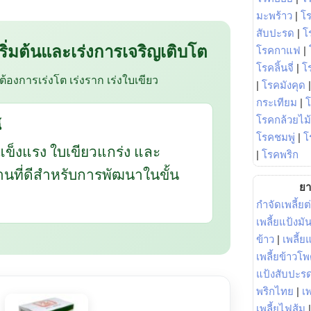
มะพร้าว
|
โ
สับปะรด
|
โ
 เริ่มต้นและเร่งการเจริญเติบโต
โรคกาแฟ
|
โรคลิ้นจี่
|
โร
อต้องการเร่งโต เร่งราก เร่งใบเขียว
|
โรคมังคุด
กระเทียม
|
โรคกล้วยไม้
้
โรคชมพู่
|
โ
แข็งแรง ใบเขียวแกร่ง และ
|
โรคพริก
ฐานที่ดีสำหรับการพัฒนาในขั้น
ยา
กำจัดเพลี้ยต
เพลี้ยแป้งม
ข้าว
|
เพลี้
เพลี้ยข้าวโ
แป้งสับปะร
พริกไทย
|
เ
เพลี้ยไฟส้ม