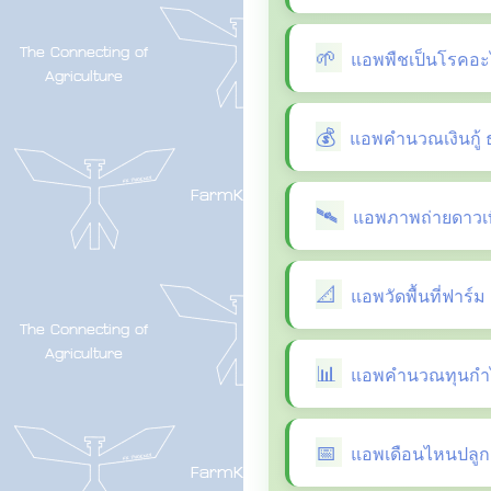
แอพพืชเป็นโรคอะ
แอพคำนวณเงินกู้ 
แอพภาพถ่ายดาวเที
แอพวัดพื้นที่ฟาร์ม
แอพคำนวณทุนกำไ
แอพเดือนไหนปลูกผ