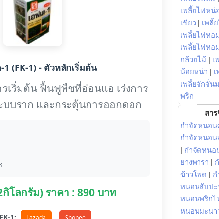
เพลี้ยไฟหน่อ
เขียว
|
เพลี้
เพลี้ยไฟหอม
เพลี้ยไฟหอ
กล้วยไม้
|
เพ
1 (FK-1) - ตัวหลักเริ่มต้น
น้อยหน่า
|
เ
เพลี้ยจักจั่น
เริ่มต้น ฟื้นฟูพืชที่อ่อนแอ เร่งการ
พริก
งระบบราก และกระตุ้นการออกดอก
สารช
กำจัดหนอนศ
กำจัดหนอนม
|
กำจัดหนอ
ยางพารา
|
ก
ช
ข้าวโพด
|
ก
หนอนสับปะ
(2กิโลกรัม) ราคา : 890 บาท
หนอนพริกไ
หนอนมะนา
อ FK-1:
Lazada
Shopee