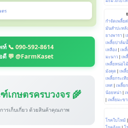
มะม่วงใบไห
ษตร
ย
กำจัดเพลี้ยต
มันสำปะหลั
ยางพารา
|
เ
เพลี้ยปาล์มน
พท์
📞 090-592-8614
เหลือง
|
เพลี
อดี
💬 @FarmKaset
มะนาว
|
เพล
เพลี้ยหน่อไม้
มังคุด
|
เพลี้
เพลี้ยกระเที
เทศ
|
เพลี้ย
ณฑ์เกษตรครบวงจร 🌾
น้อยหน่า
|
เ
|
เพลี้ยมะข
ู่การเก็บเกี่ยว ด้วยสินค้าคุณภาพ
โรคใบไหม้
โรคอ้อย
|
โ