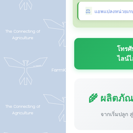
แอพแปลงหน่วยเก
โทรศั
ไลน์ไ
🌾 ผลิตภั
จากเริ่มปลูก ส