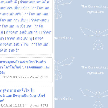
หนอนลิ้นจี่
|
กำจัดหนอนหน่อไม้
หนอนกระเจี๊ยบเขียว
|
กำจัดหนอน
ดหนอนมันฝรั่ง
|
กำจัดหนอนหอม
จัดหนอนกระเทียม
|
กำจัดหนอน
ำจัดหนอนมะเขือเทศ
|
กำจัด
ม้
|
กำจัดหนอนอินทผาลัม
|
กำจัด
น่า
|
กำจัดหนอนชมพู่
|
กำจัด
กำจัดหนอนมะม่วง
|
กำจัดหนอน
จัดหนอนพริก
า สาเหตุของโรคเน่าเปียก ในพริก
มา ไตรโคเร็กซ์ ปลอดภัยต่อคนและ
100%
5/12/19 09:53:27 - Views: 4033
ตรูพืช ยาฆ่าเพลี้ยไฟ ใน
นต์ และ พืชทุกชนิด บิวทาเร็กซ์
กซ์
6/02/16 13:33:14 - Views: 3973