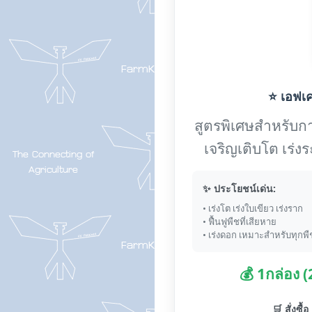
⭐ เอฟเค-
สูตรพิเศษสำหรับการ
เจริญเติบโต เร่
✨ ประโยชน์เด่น:
• เร่งโต เร่งใบเขียว เร่งราก
• ฟื้นฟูพืชที่เสียหาย
• เร่งดอก เหมาะสำหรับทุกพื
💰 1กล่อง 
🛒 สั่งซื้