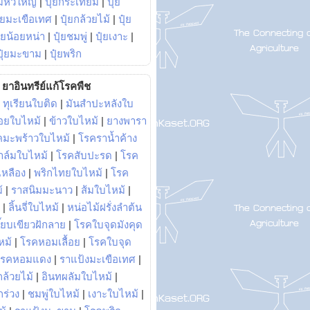
มหัวใหญ่
|
ปุ๋ยกระเทียม
|
ปุ๋ย
ุ๋ยมะเขือเทศ
|
ปุ๋ยกล้วยไม้
|
ปุ๋ย
ุ๋ยน้อยหน่า
|
ปุ๋ยชมพู่
|
ปุ๋ยเงาะ
|
ปุ๋ยมะขาม
|
ปุ๋ยพริก
ยาอินทรีย์แก้โรคพืช
|
ทุเรียนใบติด
|
มันสำปะหลังใบ
อยใบไหม้
|
ข้าวใบไหม้
|
ยางพารา
คมะพร้าวใบไหม้
|
โรคราน้ำค้าง
าล์มใบไหม้
|
โรคสับปะรด
|
โรค
วเหลือง
|
พริกไทยใบไหม้
|
โรค
้
|
ราสนิมมะนาว
|
ส้มใบไหม้
|
|
ลิ้นจี่ใบไหม้
|
หน่อไม้ฝรั่งลำต้น
ี๊ยบเขียวฝักลาย
|
โรคใบจุดมังคุด
หม้
|
โรคหอมเลื้อย
|
โรคใบจุด
โรคหอมแดง
|
ราแป้งมะเขือเทศ
|
ล้วยไม้
|
อินทผลัมใบไหม้
|
ร่วง
|
ชมพู่ใบไหม้
|
เงาะใบไหม้
|