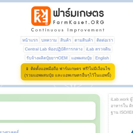
หน้าแรก
บทความ
สินค้า
ตามสินค้า
ติดต่อเรา
Central Lab ห้องปฏิบัติการกลาง
iLab ตรวจดิน
รับจ้างผลิตปุ๋ยยาฯOEM
แอพผสมปุ๋ย
English
📱 ติดตั้งแอพมือถือ ฟาร์มเกษตร ฟรี!ไม่มีเงื่อนไข
(รวมแอพผสมปุ๋ย และแอพเกษตรอื่นๆไว้ในแอพนี้)
iLab.work ผู
อาหารใน ดิน
ฐาน ISO/IE
ราศาสตร์