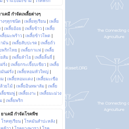
ม้
|
ราแป้งมะขาม
|
โรคพริก
าเคมี กำจัดเพลี้ยต่างๆ
่างๆทุกชนิด
|
เพลี้ยทุเรียน
|
เพลี้ย
ง
|
เพลี้ยอ้อย
|
เพลี้ยข้าว
|
เพลี้ย
พลี้ยมะพร้าว
|
เพลี้ยข้าวโพด
|
้ำมัน
|
เพลี้ยสับปะรด
|
เพลี้ยถั่ว
้ยพริกไทย
|
เพลี้ยกาแฟ
|
เพลี้ย
ี้ยส้ม
|
เพลี้ยลำไย
|
เพลี้ยลิ้นจี่
|
ฝรั่ง
|
เพลี้ยกระเจี๊ยบเขียว
|
เพลี้ย
ยมันฝรั่ง
|
เพลี้ยหอมหัวใหญ่
|
ยม
|
เพลี้ยหอมแดง
|
เพลี้ยมะเขือ
กล้วยไม้
|
เพลี้ยอินทผาลัม
|
เพลี้ย
พลี้ยชมพู่
|
เพลี้ยเงาะ
|
เพลี้ยมะม่วง
าม
|
เพลี้ยพริก
ยาเคมี กำจัดโรคพืช
|
โรคทุเรียน
|
โรคมันสำปะหลัง
|
รคข้าว
|
โรคยางพารา
|
โรค