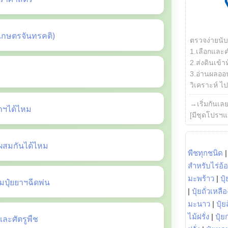
เกษตรจันทรคติ)
ตรวจง่ายนั
1.เลือกและ
2.ส่งดินเข้า
3.อ่านผลออน
วิเคราะห์ ไปต
→เริ่มกันเล
ยาฯได้ไหม
[มีชุดโปรฯแ
ี้ผสมกันได้ไหม
พืชทุกชนิด
สำหรับไร่อ้
มะพร้าว
|
ปุ
ปุ๋ยยาฯฉีดพ่น
|
ปุ๋ยถั่วเหลือ
มะนาว
|
ปุ๋ย
ไม้ฝรั่ง
|
ปุ๋ย
ะศัตรูพืช