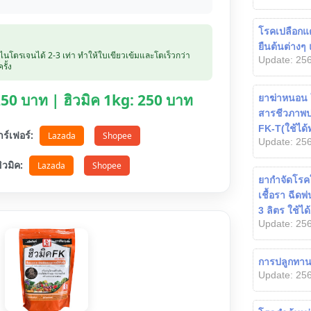
โรคเปลือกแตก
ยืนต้นต่างๆ 
บไนโตรเจนได้ 2-3 เท่า ทำให้ใบเขียวเข้มและโตเร็วกว่า
Update: 256
รั้ง
 250 บาท | ฮิวมิค 1kg: 250 บาท
ยาฆ่าหนอน ใ
สารชีวภาพปล
FK-T(ใช้ได้
ตาร์เฟอร์:
Lazada
Shopee
Update: 256
อฮิวมิค:
Lazada
Shopee
ยากำจัดโรคใ
เชื้อรา ฉีด
3 ลิตร ใช้ได้
Update: 256
การปลูกทาน
Update: 256