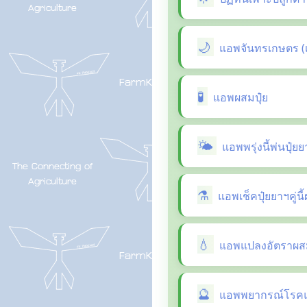
แอพจันทรเกษตร (
แอพผสมปุ๋ย
แอพพรุ่งนี้พ่นปุ๋ย
แอพเช็คปุ๋ยยาฯคู่น
แอพแปลงอัตราผสม
แอพพยากรณ์โรคแล