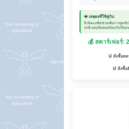
💎 เหตุผลที่ใช้คู่กัน:
ฮิวมิคแอซิดช่วยเพิ่มการดูดซั
ปกติ ผสมฉีดพ่นพร้อมกันได้ทุกค
💰 สตาร์เฟอร์:
🛒 สั่งซื้อส
🛒 สั่งซื้