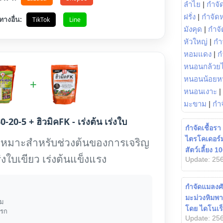
ลำไย
|
กำจัด
ฝรั่ง
|
กำจัด
ทางอื่น:
TikTok
Line
มังคุด
|
กำจั
หัวใหญ่
|
กำ
หอมแดง
|
ก
หนอนกล้วยไ
หนอนน้อยห
+
หนอนเงาะ
|
มะขาม
|
กำ
0-20-5 + ฮิวมิคFK - เร่งต้น เร่งใบ
กำจัดเชื้อร
ไตรโคเดอร์
เหมาะสำหรับช่วงต้นของการเจริญ
สัตว์เลี้ยง 
ร่งใบเขียว เร่งต้นแข็งแรง
Update: 256
กำจัดแมลงศั
มะม่วงหิมพา
้ม
โดย ไดโนเร็
แรก
Update: 256