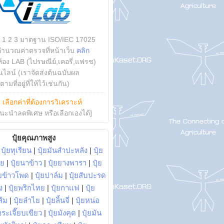
บ 1 2 3 มาตฐาน ISO/IEC 17025
คำนวณค่าตรวจที่หน้าเว็บ
คลิก
ห้อง LAB (ไปรษณีย์,เคอรี่,แฟรช)
ไลน์ (เราจัดส่งต้นฉบับผล
ามที่อยู่ที่ให้ไว้เช่นกัน)
ย
เลือกค่าที่ต้องการวิเคราะห์
นะนำลดพิเศษ หรือเลือกเองได้]
ปุ๋ยคุณภาพสูง
|
ปุ๋ยทุเรียน
|
ปุ๋ยมันสำปะหลัง
|
ปุ๋ย
อย
|
ปุ๋ยนาข้าว
|
ปุ๋ยยางพารา
|
ปุ๋ย
๋ยข้าวโพด
|
ปุ๋ยปาล์ม
|
ปุ๋ยสับปะรด
ง
|
ปุ๋ยพริกไทย
|
ปุ๋ยกาแฟ
|
ปุ๋ย
ส้ม
|
ปุ๋ยลำไย
|
ปุ๋ยลิ้นจี่
|
ปุ๋ยหน่อ
กระเจี๊ยบเขียว
|
ปุ๋ยมังคุด
|
ปุ๋ยมัน