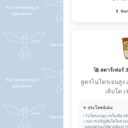
📱 ช่อง
🚀 สตาร์เฟอร์ 3
สูตรไนโตรเจนสูง 
เติบโต เ
✨ ประโยชน์เด่น:
• ไนโตรเจนสูง เร่งใบเขียวเข
• เร่งการเจริญเติบโตในช่วง
• ผสมสูตรเองได้ตามต้องการ