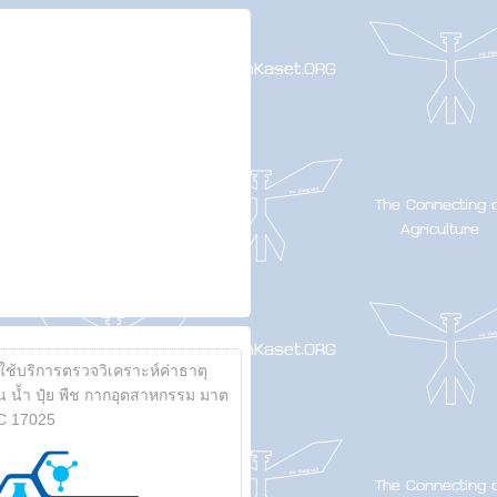
้ใช้บริการตรวจวิเคราะห์ค่าธาตุ
 น้ำ ปุ๋ย พืช กากอุตสาหกรรม มาต
C 17025