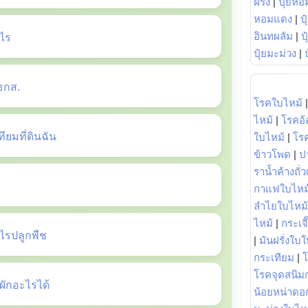
ฝรั่ง
|
ปุ๋ยหอ
หอมแดง
|
ป
ไร
อินทผลัม
|
ป
ปุ๋ยมะม่วง
|
ธกส.
โรคใบไหม้
ไหม้
|
โรคอ้
ยมที่ดินฉัน
ใบไหม้
|
โร
ข้าวโพด
|
ป
ราน้ำค้างถั่
กาแฟใบไหม
ลำไยใบไหม้
ไหม้
|
กระเจ
รปลูกพืช
|
มันฝรั่งใบใ
กระเทียม
|
โรคจุดสนิมก
ักอะไรได้
น้อยหน่าดอก