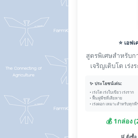
⭐ เอฟเค-
สูตรพิเศษสำหรับการ
เจริญเติบโต เร่
✨ ประโยชน์เด่น:
• เร่งโต เร่งใบเขียว เร่งราก
• ฟื้นฟูพืชที่เสียหาย
• เร่งดอก เหมาะสำหรับทุกพื
💰 1กล่อง 
🛒 สั่งซื้