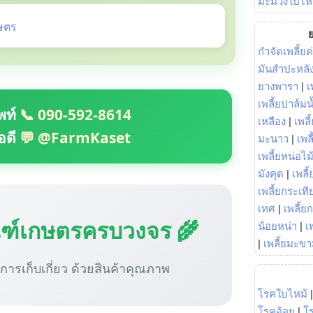
มะม่วงใบไห
ษตร
ย
กำจัดเพลี้ยต
มันสำปะหลั
ยางพารา
|
เ
เพลี้ยปาล์มน
พท์
📞 090-592-8614
เหลือง
|
เพลี
อดี
💬 @FarmKaset
มะนาว
|
เพล
เพลี้ยหน่อไม้
มังคุด
|
เพลี้
เพลี้ยกระเที
เทศ
|
เพลี้ย
ณฑ์เกษตรครบวงจร 🌾
น้อยหน่า
|
เ
|
เพลี้ยมะข
ู่การเก็บเกี่ยว ด้วยสินค้าคุณภาพ
โรคใบไหม้
โรคอ้อย
|
โ