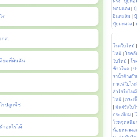
ฝรั่ง
|
ปุ๋ยหอ
หอมแดง
|
ป
ไร
อินทผลัม
|
ป
ปุ๋ยมะม่วง
|
ธกส.
โรคใบไหม้
ไหม้
|
โรคอ้
ยมที่ดินฉัน
ใบไหม้
|
โร
ข้าวโพด
|
ป
ราน้ำค้างถั่
กาแฟใบไหม
ลำไยใบไหม้
ไหม้
|
กระเจ
รปลูกพืช
|
มันฝรั่งใบใ
กระเทียม
|
โรคจุดสนิมก
ักอะไรได้
น้อยหน่าดอก