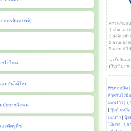
เกษตรจันทรคติ)
ตรวจง่ายนั
1.เลือกและ
2.ส่งดินเข้า
3.อ่านผลออน
วิเคราะห์ ไปต
→เริ่มกันเล
ยาฯได้ไหม
[มีชุดโปรฯแ
ี้ผสมกันได้ไหม
พืชทุกชนิด
สำหรับไร่อ้
มะพร้าว
|
ปุ
ปุ๋ยยาฯฉีดพ่น
|
ปุ๋ยถั่วเหลือ
มะนาว
|
ปุ๋ย
ไม้ฝรั่ง
|
ปุ๋ย
ะศัตรูพืช