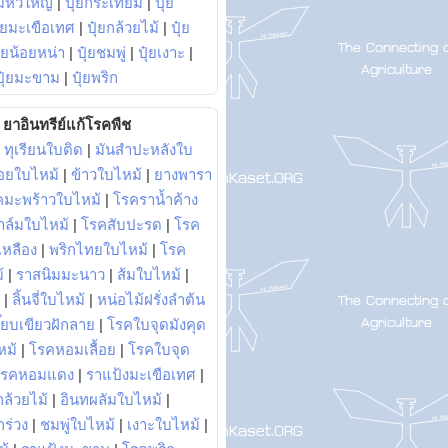
มหัวใหญ่
|
ปุ๋ยกระเทียม
|
ปุ๋ย
ุ๋ยมะเขือเทศ
|
ปุ๋ยกล้วยไม้
|
ปุ๋ย
ุ๋ยน้อยหน่า
|
ปุ๋ยชมพู่
|
ปุ๋ยเงาะ
|
ปุ๋ยมะขาม
|
ปุ๋ยพริก
ยาอินทรีย์แก้โรคพืช
|
ทุเรียนใบติด
|
มันสำปะหลังใบ
อยใบไหม้
|
ข้าวใบไหม้
|
ยางพารา
คมะพร้าวใบไหม้
|
โรคราน้ำค้าง
าล์มใบไหม้
|
โรคสับปะรด
|
โรค
วเหลือง
|
พริกไทยใบไหม้
|
โรค
้
|
ราสนิมมะนาว
|
ส้มใบไหม้
|
|
ลิ้นจี่ใบไหม้
|
หน่อไม้ฝรั่งลำต้น
ี๊ยบเขียวฝักลาย
|
โรคใบจุดมังคุด
หม้
|
โรคหอมเลื้อย
|
โรคใบจุด
โรคหอมแดง
|
ราแป้งมะเขือเทศ
|
ล้วยไม้
|
อินทผลัมใบไหม้
|
ร่วง
|
ชมพู่ใบไหม้
|
เงาะใบไหม้
|