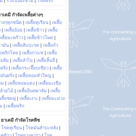
ม้
|
ราแป้งมะขาม
|
โรคพริก
าเคมี กำจัดเพลี้ยต่างๆ
่างๆทุกชนิด
|
เพลี้ยทุเรียน
|
เพลี้ย
ง
|
เพลี้ยอ้อย
|
เพลี้ยข้าว
|
เพลี้ย
พลี้ยมะพร้าว
|
เพลี้ยข้าวโพด
|
้ำมัน
|
เพลี้ยสับปะรด
|
เพลี้ยถั่ว
้ยพริกไทย
|
เพลี้ยกาแฟ
|
เพลี้ย
ี้ยส้ม
|
เพลี้ยลำไย
|
เพลี้ยลิ้นจี่
|
ฝรั่ง
|
เพลี้ยกระเจี๊ยบเขียว
|
เพลี้ย
ยมันฝรั่ง
|
เพลี้ยหอมหัวใหญ่
|
ยม
|
เพลี้ยหอมแดง
|
เพลี้ยมะเขือ
กล้วยไม้
|
เพลี้ยอินทผาลัม
|
เพลี้ย
พลี้ยชมพู่
|
เพลี้ยเงาะ
|
เพลี้ยมะม่วง
าม
|
เพลี้ยพริก
ยาเคมี กำจัดโรคพืช
|
โรคทุเรียน
|
โรคมันสำปะหลัง
|
รคข้าว
|
โรคยางพารา
|
โรค