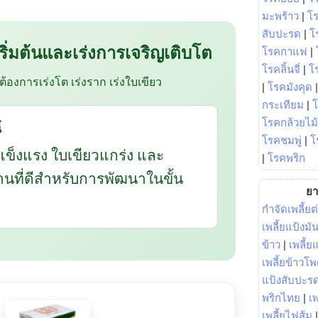
มะพร้าว
|
โ
สับปะรด
|
โ
 เริ่มต้นและเร่งการเจริญเติบโต
โรคกาแฟ
|
โรคลิ้นจี่
|
โร
อต้องการเร่งโต เร่งราก เร่งใบเขียว
|
โรคมังคุด
กระเทียม
|
โรคกล้วยไม้
้
โรคชมพู่
|
โ
แข็งแรง ใบเขียวแกร่ง และ
|
โรคพริก
ฐานที่ดีสำหรับการพัฒนาในขั้น
ยา
กำจัดเพลี้ยต
เพลี้ยแป้งม
ข้าว
|
เพลี้
เพลี้ยข้าวโ
แป้งสับปะร
พริกไทย
|
เ
เพลี้ยไฟส้ม