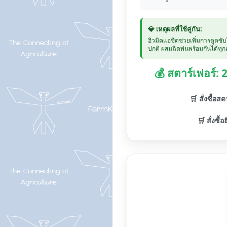
💎 เหตุผลที่ใช้คู่กัน:
ฮิวมิคแอซิดช่วยเพิ่มการดูดซั
ปกติ ผสมฉีดพ่นพร้อมกันได้ทุกค
💰 สตาร์เฟอร์:
🛒 สั่งซื้อส
🛒 สั่งซื้