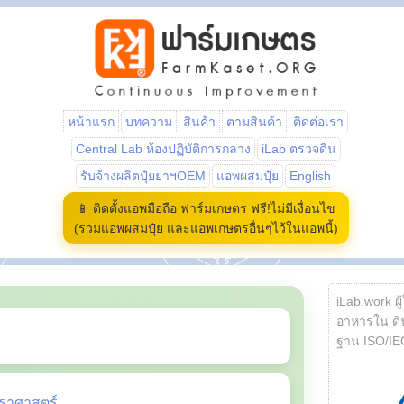
หน้าแรก
บทความ
สินค้า
ตามสินค้า
ติดต่อเรา
Central Lab ห้องปฏิบัติการกลาง
iLab ตรวจดิน
รับจ้างผลิตปุ๋ยยาฯOEM
แอพผสมปุ๋ย
English
📱 ติดตั้งแอพมือถือ ฟาร์มเกษตร ฟรี!ไม่มีเงื่อนไข
(รวมแอพผสมปุ๋ย และแอพเกษตรอื่นๆไว้ในแอพนี้)
iLab.work ผู
อาหารใน ดิน
ฐาน ISO/IE
ราศาสตร์