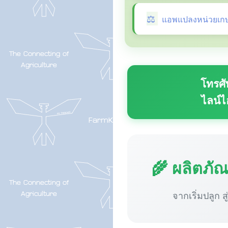
แอพแปลงหน่วยเก
โทรศั
ไลน์ไ
🌾 ผลิตภั
จากเริ่มปลูก ส