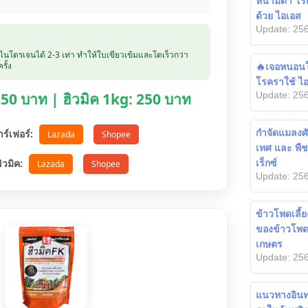
หนามดำ โรค
ด้วย ไอเอส
Update: 256
บไนโตรเจนได้ 2-3 เท่า ทำให้ใบเขียวเข้มและโตเร็วกว่า
รั้ง
🔥เจอหนอนใช้
โรคราใช้ ไอ
Update: 256
 250 บาท | ฮิวมิค 1kg: 250 บาท
กำจัดแมลงศั
ตาร์เฟอร์:
Lazada
Shopee
เทศ และ พืช
อฮิวมิค:
เร็กซ์
Lazada
Shopee
Update: 256
ข้าวโพดเลี้ย
ของข้าวโพดเ
เกษตร
Update: 256
แนวทางอินทร