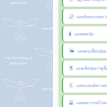
แอพจันทรเกษตร (
แอพผสมปุ๋ย
แอพพรุ่งนี้พ่นปุ๋ย
แอพเช็คปุ๋ยยาฯคู่น
แอพแปลงอัตราผสม
แอพพยากรณ์โรคแล