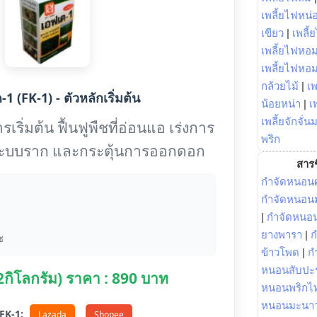
เพลี้ยไฟหน่อ
เขียว
|
เพลี้
เพลี้ยไฟหอม
เพลี้ยไฟหอ
กล้วยไม้
|
เพ
1 (FK-1) - ตัวหลักเริ่มต้น
น้อยหน่า
|
เ
เพลี้ยจักจั่น
เริ่มต้น ฟื้นฟูพืชที่อ่อนแอ เร่งการ
พริก
งระบบราก และกระตุ้นการออกดอก
สารช
กำจัดหนอนศ
กำจัดหนอนม
|
กำจัดหนอ
ยางพารา
|
ก
ช
ข้าวโพด
|
ก
หนอนสับปะ
(2กิโลกรัม) ราคา : 890 บาท
หนอนพริกไ
หนอนมะนา
อ FK-1:
Lazada
Shopee