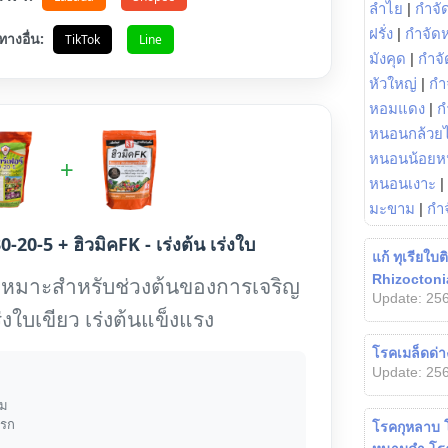
ลำไย
|
กำจัด
ฝรั่ง
|
กำจัด
ทางอื่น:
TikTok
Line
มังคุด
|
กำจั
หัวใหญ่
|
กำ
หอมแดง
|
ก
หนอนกล้วยไ
หนอนน้อยห
+
หนอนเงาะ
|
มะขาม
|
กำ
0-20-5 + ฮิวมิคFK - เร่งต้น เร่งใบ
แก้ ทุเรียใบ
Rhizoctonia 
เหมาะสำหรับช่วงต้นของการเจริญ
Update: 256
ร่งใบเขียว เร่งต้นแข็งแรง
โรคเมล็ดด่า
Update: 256
้ม
แรก
โรคกุหลาบ 