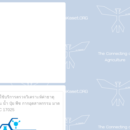
้ใช้บริการตรวจวิเคราะห์ค่าธาตุ
 น้ำ ปุ๋ย พืช กากอุตสาหกรรม มาต
C 17025