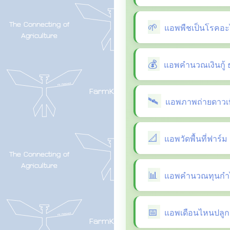
แอพพืชเป็นโรคอะ
แอพคำนวณเงินกู้ 
แอพภาพถ่ายดาวเที
แอพวัดพื้นที่ฟาร์ม
แอพคำนวณทุนกำไ
แอพเดือนไหนปลูกผ