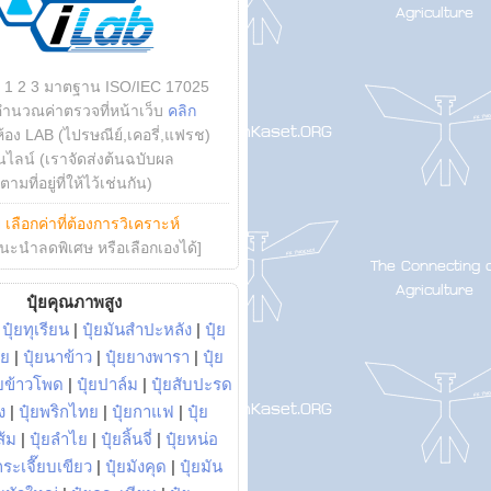
บ 1 2 3 มาตฐาน ISO/IEC 17025
คำนวณค่าตรวจที่หน้าเว็บ
คลิก
ห้อง LAB (ไปรษณีย์,เคอรี่,แฟรช)
ไลน์ (เราจัดส่งต้นฉบับผล
ามที่อยู่ที่ให้ไว้เช่นกัน)
ย
เลือกค่าที่ต้องการวิเคราะห์
นะนำลดพิเศษ หรือเลือกเองได้]
ปุ๋ยคุณภาพสูง
|
ปุ๋ยทุเรียน
|
ปุ๋ยมันสำปะหลัง
|
ปุ๋ย
อย
|
ปุ๋ยนาข้าว
|
ปุ๋ยยางพารา
|
ปุ๋ย
๋ยข้าวโพด
|
ปุ๋ยปาล์ม
|
ปุ๋ยสับปะรด
ง
|
ปุ๋ยพริกไทย
|
ปุ๋ยกาแฟ
|
ปุ๋ย
ส้ม
|
ปุ๋ยลำไย
|
ปุ๋ยลิ้นจี่
|
ปุ๋ยหน่อ
กระเจี๊ยบเขียว
|
ปุ๋ยมังคุด
|
ปุ๋ยมัน