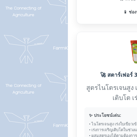
📱 ช่อง
🚀 สตาร์เฟอร์ 3
สูตรไนโตรเจนสูง 
เติบโต เ
✨ ประโยชน์เด่น:
• ไนโตรเจนสูง เร่งใบเขียวเข
• เร่งการเจริญเติบโตในช่วง
• ผสมสูตรเองได้ตามต้องการ