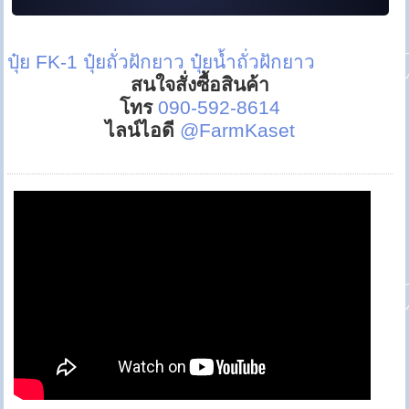
ปุ๋ย FK-1
ปุ๋ยถั่วฝักยาว
ปุ๋ยน้ำถั่วฝักยาว
สนใจสั่งซื้อสินค้า
โทร
090-592-8614
ไลน์ไอดี
@FarmKaset