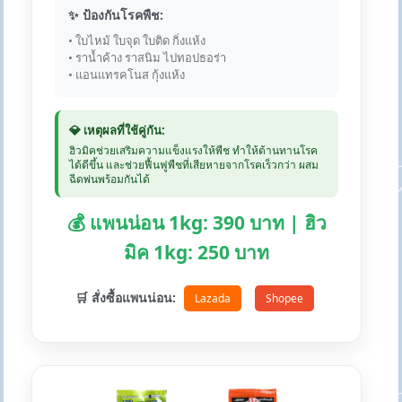
✨ ป้องกันโรคพืช:
• ใบไหม้ ใบจุด ใบติด กิ่งแห้ง
• ราน้ำค้าง ราสนิม ไปทอปธอร่า
• แอนแทรคโนส กุ้งแห้ง
💎 เหตุผลที่ใช้คู่กัน:
ฮิวมิคช่วยเสริมความแข็งแรงให้พืช ทำให้ต้านทานโรค
ได้ดีขึ้น และช่วยฟื้นฟูพืชที่เสียหายจากโรคเร็วกว่า ผสม
ฉีดพ่นพร้อมกันได้
💰 แพนน่อน 1kg: 390 บาท | ฮิว
มิค 1kg: 250 บาท
🛒 สั่งซื้อแพนน่อน:
Lazada
Shopee