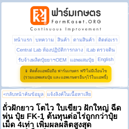
หน้าแรก
บทความ
สินค้า
ตามสินค้า
ติดต่อเรา
Central Lab ห้องปฏิบัติการกลาง
iLab ตรวจดิน
English
รับจ้างผลิตปุ๋ยยาฯOEM
แอพผสมปุ๋ย
📱 ติดตั้งแอพมือถือ ฟาร์มเกษตร ฟรี!ไม่มีเงื่อนไข
(รวมแอพผสมปุ๋ย และแอพเกษตรอื่นๆไว้ในแอพนี้)
<กลับหน้าค้นข้อมูล
แจ้งลิงค์ในเนื้อหาเสีย
ถั่วฝักยาว โตไว ใบเขียว ฝักใหญ่ ฉีด
พ่น ปุ๋ย FK-1 ต้นทุนต่อไร่ถูกกว่าปุ๋ย
เม็ด 4เท่า เพิ่มผลผลิตสูงสุด