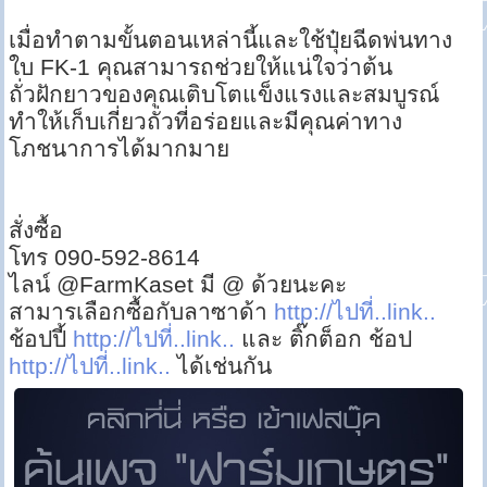
เมื่อทำตามขั้นตอนเหล่านี้และใช้ปุ๋ยฉีดพ่นทาง
ใบ FK-1 คุณสามารถช่วยให้แน่ใจว่าต้น
ถั่วฝักยาวของคุณเติบโตแข็งแรงและสมบูรณ์
ทำให้เก็บเกี่ยวถั่วที่อร่อยและมีคุณค่าทาง
โภชนาการได้มากมาย
สั่งซื้อ
โทร 090-592-8614
ไลน์ @FarmKaset มี @ ด้วยนะคะ
สามารเลือกซื้อกับลาซาด้า
http://ไปที่..link..
ช้อปปี้
http://ไปที่..link..
และ ติ๊กต็อก ช้อป
http://ไปที่..link..
ได้เช่นกัน