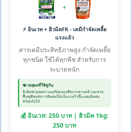
+
⚡ อินเวท + ฮิวมิคFK - เคมีกำจัดเพลี้ย
แรงแล้ว
สารเคมีประสิทธิภาพสูง กำจัดเพลี้ย
ทุกชนิด ใช้ได้ทุกพืช สำหรับการ
ระบาดหนัก
💎 เหตุผลที่ใช้คู่กัน:
ฮิวมิคช่วยลดความเครียดของพืชจากสารเคมี และช่วย
ฟื้นฟูพืชหลังการฉีดพ่นให้แข็งแรงเร็วขึ้น ผสมฉีดพ่น
พร้อมกันได้
💰 อินเวท: 250 บาท | ฮิวมิค 1kg:
250 บาท