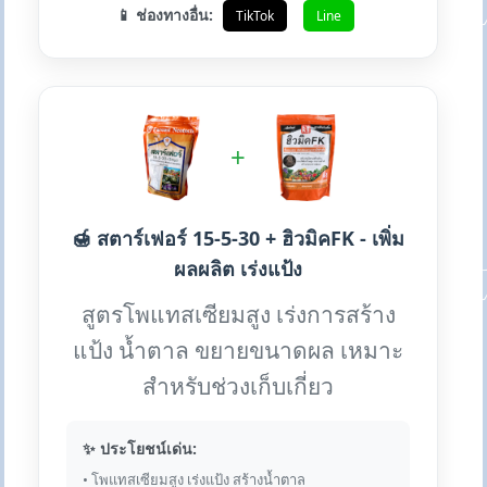
📱 ช่องทางอื่น:
TikTok
Line
+
🍯 สตาร์เฟอร์ 15-5-30 + ฮิวมิคFK - เพิ่ม
ผลผลิต เร่งแป้ง
สูตรโพแทสเซียมสูง เร่งการสร้าง
แป้ง น้ำตาล ขยายขนาดผล เหมาะ
สำหรับช่วงเก็บเกี่ยว
✨ ประโยชน์เด่น:
• โพแทสเซียมสูง เร่งแป้ง สร้างน้ำตาล