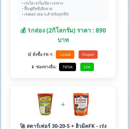
• เร่งโต เร่งใบเขียว เร่งราก
• ฟื้นฟูพืชที่เสียหาย
• เร่งดอก เหมาะสำหรับทุกพืช
💰 1กล่อง (2กิโลกรัม) ราคา : 890
บาท
🛒 สั่งซื้อ FK-1:
Lazada
Shopee
📱 ช่องทางอื่น:
TikTok
Line
+
🚀 สตาร์เฟอร์ 30-20-5 + ฮิวมิคFK - เร่ง