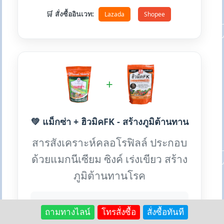
🛒 สั่งซื้ออินเวท:
Lazada
Shopee
+
💚 แม็กซ่า + ฮิวมิคFK - สร้างภูมิต้านทาน
สารสังเคราะห์คลอโรฟิลล์ ประกอบ
ด้วยแมกนีเซียม ซิงค์ เร่งเขียว สร้าง
ภูมิต้านทานโรค
✨ ประโยชน์เด่น:
ถามทางไลน์
โทรสั่งซื้อ
สั่งซื้อทันที
• เร่งใบเขียวเข้ม เพิ่มคลอโรฟิลล์