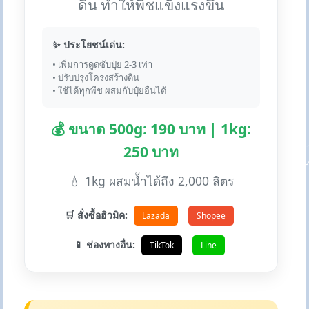
ดิน ทำให้พืชแข็งแรงขึ้น
✨ ประโยชน์เด่น:
• เพิ่มการดูดซับปุ๋ย 2-3 เท่า
• ปรับปรุงโครงสร้างดิน
• ใช้ได้ทุกพืช ผสมกับปุ๋ยอื่นได้
💰 ขนาด 500g: 190 บาท | 1kg:
250 บาท
💧 1kg ผสมน้ำได้ถึง 2,000 ลิตร
🛒 สั่งซื้อฮิวมิค:
Lazada
Shopee
📱 ช่องทางอื่น:
TikTok
Line