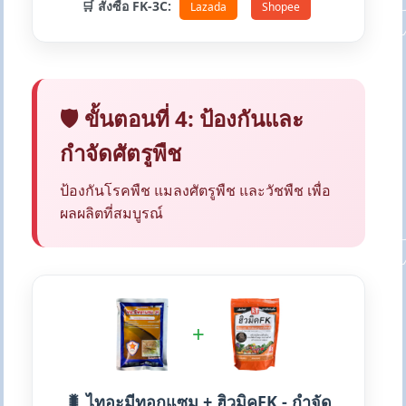
🛒 สั่งซื้อ FK-3C:
Lazada
Shopee
🛡️ ขั้นตอนที่ 4: ป้องกันและ
กำจัดศัตรูพืช
ป้องกันโรคพืช แมลงศัตรูพืช และวัชพืช เพื่อ
ผลผลิตที่สมบูรณ์
+
🐛 ไทอะมีทอกแซม + ฮิวมิคFK - กำจัด