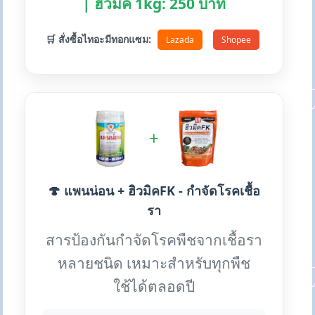
| ฮิวมิค 1kg: 250 บาท
🛒 สั่งซื้อไทอะมีทอกแซม:
Lazada
Shopee
+
🍄 แพนน่อน + ฮิวมิคFK - กำจัดโรคเชื้อ
รา
สารป้องกันกำจัดโรคพืชจากเชื้อรา
หลายชนิด เหมาะสำหรับทุกพืช
ใช้ได้ตลอดปี