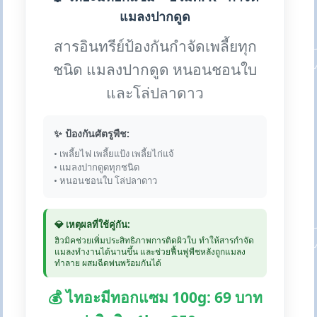
แมลงปากดูด
สารอินทรีย์ป้องกันกำจัดเพลี้ยทุก
ชนิด แมลงปากดูด หนอนชอนใบ
และโล่ปลาดาว
✨ ป้องกันศัตรูพืช:
• เพลี้ยไฟ เพลี้ยแป้ง เพลี้ยไก่แจ้
• แมลงปากดูดทุกชนิด
• หนอนชอนใบ โล่ปลาดาว
💎 เหตุผลที่ใช้คู่กัน:
ฮิวมิคช่วยเพิ่มประสิทธิภาพการติดผิวใบ ทำให้สารกำจัด
แมลงทำงานได้นานขึ้น และช่วยฟื้นฟูพืชหลังถูกแมลง
ทำลาย ผสมฉีดพ่นพร้อมกันได้
💰 ไทอะมีทอกแซม 100g: 69 บาท