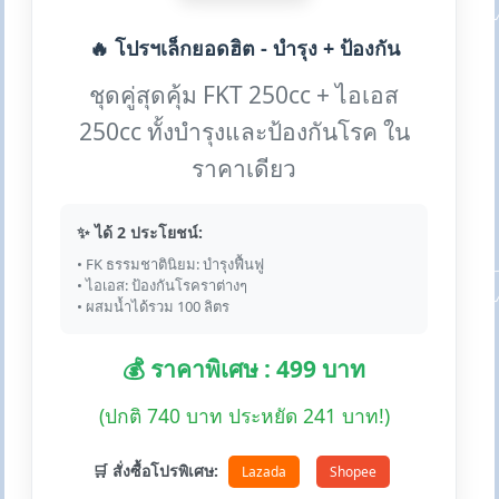
🔥 โปรฯเล็กยอดฮิต - บำรุง + ป้องกัน
ชุดคู่สุดคุ้ม FKT 250cc + ไอเอส
250cc ทั้งบำรุงและป้องกันโรค ใน
ราคาเดียว
✨ ได้ 2 ประโยชน์:
• FK ธรรมชาตินิยม: บำรุงฟื้นฟู
• ไอเอส: ป้องกันโรคราต่างๆ
• ผสมน้ำได้รวม 100 ลิตร
💰 ราคาพิเศษ : 499 บาท
(ปกติ 740 บาท ประหยัด 241 บาท!)
🛒 สั่งซื้อโปรพิเศษ:
Lazada
Shopee