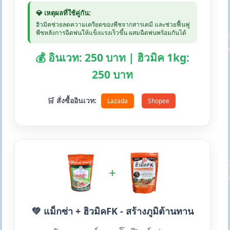
💎 เหตุผลที่ใช้คู่กัน:
ฮิวมิคช่วยลดความเครียดของพืชจากสารเคมี และช่วยฟื้นฟู
พืชหลังการฉีดพ่นให้แข็งแรงเร็วขึ้น ผสมฉีดพ่นพร้อมกันได้
💰 อินเวท: 250 บาท | ฮิวมิค 1kg:
250 บาท
🛒 สั่งซื้ออินเวท:
Lazada
Shopee
+
💚 แม็กซ่า + ฮิวมิคFK - สร้างภูมิต้านทาน