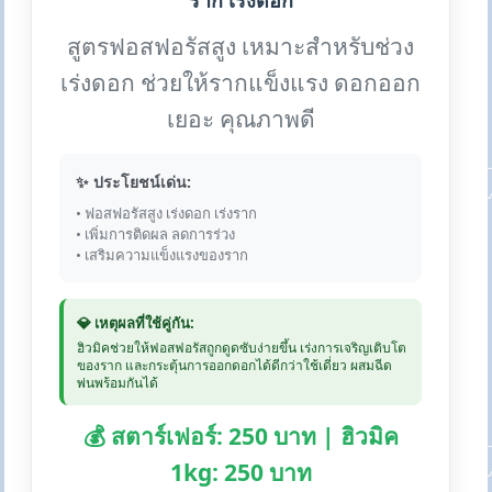
ราก เร่งดอก
สูตรฟอสฟอรัสสูง เหมาะสำหรับช่วง
เร่งดอก ช่วยให้รากแข็งแรง ดอกออก
เยอะ คุณภาพดี
✨ ประโยชน์เด่น:
• ฟอสฟอรัสสูง เร่งดอก เร่งราก
• เพิ่มการติดผล ลดการร่วง
• เสริมความแข็งแรงของราก
💎 เหตุผลที่ใช้คู่กัน:
ฮิวมิคช่วยให้ฟอสฟอรัสถูกดูดซับง่ายขึ้น เร่งการเจริญเติบโต
ของราก และกระตุ้นการออกดอกได้ดีกว่าใช้เดี่ยว ผสมฉีด
พ่นพร้อมกันได้
💰 สตาร์เฟอร์: 250 บาท | ฮิวมิค
1kg: 250 บาท