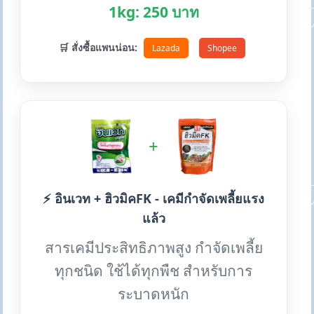
1kg: 250 บาท
🛒 สั่งซื้อแพนน่อน:
Lazada
Shopee
+
⚡ อินเวท + ฮิวมิคFK - เคมีกำจัดเพลี้ยแรง
แล้ว
สารเคมีประสิทธิภาพสูง กำจัดเพลี้ย
ทุกชนิด ใช้ได้ทุกพืช สำหรับการ
ระบาดหนัก