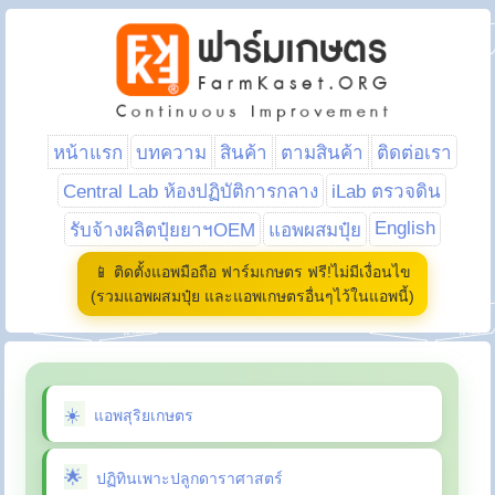
หน้าแรก
บทความ
สินค้า
ตามสินค้า
ติดต่อเรา
Central Lab ห้องปฏิบัติการกลาง
iLab ตรวจดิน
English
รับจ้างผลิตปุ๋ยยาฯOEM
แอพผสมปุ๋ย
📱 ติดตั้งแอพมือถือ ฟาร์มเกษตร ฟรี!ไม่มีเงื่อนไข
(รวมแอพผสมปุ๋ย และแอพเกษตรอื่นๆไว้ในแอพนี้)
แอพสุริยเกษตร
ปฏิทินเพาะปลูกดาราศาสตร์