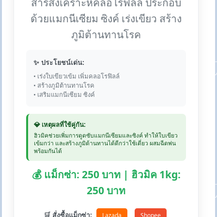
สารสังเคราะห์คลอโรฟิลล์ ประกอบ
ด้วยแมกนีเซียม ซิงค์ เร่งเขียว สร้าง
ภูมิต้านทานโรค
✨ ประโยชน์เด่น:
• เร่งใบเขียวเข้ม เพิ่มคลอโรฟิลล์
• สร้างภูมิต้านทานโรค
• เสริมแมกนีเซียม ซิงค์
💎 เหตุผลที่ใช้คู่กัน:
ฮิวมิคช่วยเพิ่มการดูดซับแมกนีเซียมและซิงค์ ทำให้ใบเขียว
เข้มกว่า และสร้างภูมิต้านทานได้ดีกว่าใช้เดี่ยว ผสมฉีดพ่น
พร้อมกันได้
💰 แม็กซ่า: 250 บาท | ฮิวมิค 1kg:
250 บาท
🛒 สั่งซื้อแม็กซ่า:
Lazada
Shopee