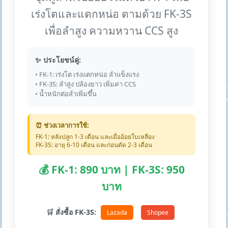
เร่งโตและแตกหน่อ ตามด้วย FK-3S
เพื่อลำสูง ความหวาน CCS สูง
✨ ประโยชน์คู่:
• FK-1: เร่งโต เร่งแตกหน่อ ลำแข็งแรง
• FK-3S: ลำสูง ปล้องยาว เพิ่มค่า CCS
• น้ำหนักต่อลำเพิ่มขึ้น
⏰ ช่วงเวลาการใช้:
FK-1: หลังปลูก 1-3 เดือน และเมื่ออ้อยใบเหลือง
FK-3S: อายุ 6-10 เดือน และก่อนตัด 2-3 เดือน
💰 FK-1: 890 บาท | FK-3S: 950
บาท
🛒 สั่งซื้อ FK-3S:
Lazada
Shopee