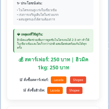
✨ ประโยชน์เด่น:
• ไนโตรเจนสูง เร่งใบเขียวเข้ม
• เร่งการเจริญเติบโตในช่วงแรก
• ผสมสูตรเองได้ตามต้องการ
💎 เหตุผลที่ใช้คู่กัน:
ฮิวมิคแอซิดช่วยเพิ่มการดูดซับไนโตรเจนได้ 2-3 เท่า ทำให้
ใบเขียวเข้มและโตเร็วกว่าปกติ ผสมฉีดพ่นพร้อมกันได้ทุก
ครั้ง
💰 สตาร์เฟอร์: 250 บาท | ฮิวมิค
1kg: 250 บาท
🛒 สั่งซื้อสตาร์เฟอร์:
Lazada
Shopee
🛒 สั่งซื้อฮิวมิค:
Lazada
Shopee