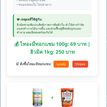
• แมลงปากดูดทุกชนิด
• หนอนชอนใบ โล่ปลาดาว
💎 เหตุผลที่ใช้คู่กัน:
ฮิวมิคช่วยเพิ่มประสิทธิภาพการติดผิวใบ ทำให้สารกำจัด
แมลงทำงานได้นานขึ้น และช่วยฟื้นฟูพืชหลังถูกแมลง
ทำลาย ผสมฉีดพ่นพร้อมกันได้
💰 ไทอะมีทอกแซม 100g: 69 บาท |
ฮิวมิค 1kg: 250 บาท
🛒 สั่งซื้อไทอะมีทอกแซม:
Lazada
Shopee
+