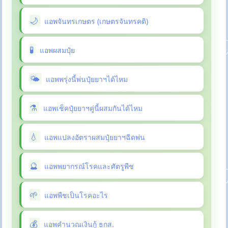
แอพจันทรเกษตร (เกษตรจันทรคติ)
แอพผสมปุ๋ย
แอพพรุ่งนี้พ่นปุ๋ยยาฯได้ไหม
แอพเช็คปุ๋ยยาฯคู่นี้ผสมกันได้ไหม
แอพแปลงอัตราผสมปุ๋ยยาฯฉีดพ่น
แอพพยากรณ์โรคและศัตรูพืช
แอพพืชเป็นโรคอะไร
แอพคำนวณเงินกู้ ธกส.