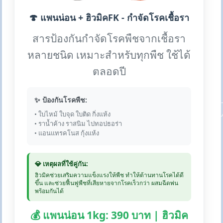
🍄 แพนน่อน + ฮิวมิคFK - กำจัดโรคเชื้อรา
สารป้องกันกำจัดโรคพืชจากเชื้อรา
หลายชนิด เหมาะสำหรับทุกพืช ใช้ได้
ตลอดปี
✨ ป้องกันโรคพืช:
• ใบไหม้ ใบจุด ใบติด กิ่งแห้ง
• ราน้ำค้าง ราสนิม ไปทอปธอร่า
• แอนแทรคโนส กุ้งแห้ง
💎 เหตุผลที่ใช้คู่กัน:
ฮิวมิคช่วยเสริมความแข็งแรงให้พืช ทำให้ต้านทานโรคได้ดี
ขึ้น และช่วยฟื้นฟูพืชที่เสียหายจากโรคเร็วกว่า ผสมฉีดพ่น
พร้อมกันได้
💰 แพนน่อน 1kg: 390 บาท | ฮิวมิค