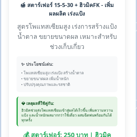
🍯 สตาร์เฟอร์ 15-5-30 + ฮิวมิคFK - เพิ่ม
ผลผลิต เร่งแป้ง
สูตรโพแทสเซียมสูง เร่งการสร้างแป้ง
น้ำตาล ขยายขนาดผล เหมาะสำหรับ
ช่วงเก็บเกี่ยว
✨ ประโยชน์เด่น:
• โพแทสเซียมสูง เร่งแป้ง สร้างน้ำตาล
• ขยายขนาดผล เพิ่มน้ำหนัก
• ปรับปรุงคุณภาพและรสชาติ
💎 เหตุผลที่ใช้คู่กัน:
ฮิวมิคช่วยส่งโพแทสเซียมเข้าสู่ผลได้เร็วขึ้น เพิ่มความหวาน
แป้ง และน้ำหนักผลมากกว่าใช้เดี่ยว ผสมฉีดพ่นพร้อมกันได้
ทุกครั้ง
💰 สตาร์เฟอร์: 250 บาท | ฮิวมิค