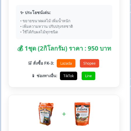
✨ ประโยชน์เด่น:
• ขยายขนาดผลไม้ เพิ่มน้ำหนัก
• เพิ่มความหวาน ปรับปรุงรสชาติ
• ใช้ได้กับผลไม้ทุกชนิด
💰 1ชุด (2กิโลกรัม) ราคา : 950 บาท
🛒 สั่งซื้อ FK-3:
Lazada
Shopee
📱 ช่องทางอื่น:
TikTok
Line
+