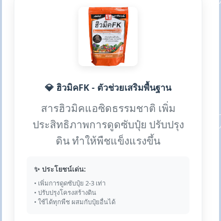
💎 ฮิวมิคFK - ตัวช่วยเสริมพื้นฐาน
สารฮิวมิคแอซิดธรรมชาติ เพิ่ม
ประสิทธิภาพการดูดซับปุ๋ย ปรับปรุง
ดิน ทำให้พืชแข็งแรงขึ้น
✨ ประโยชน์เด่น:
• เพิ่มการดูดซับปุ๋ย 2-3 เท่า
• ปรับปรุงโครงสร้างดิน
• ใช้ได้ทุกพืช ผสมกับปุ๋ยอื่นได้