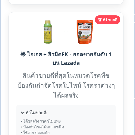
🏆 #1 ขายดี
+
🌟 ไอเอส + ฮิวมิคFK - ยอดขายอันดับ 1
บน Lazada
สินค้าขายดีที่สุดในหมวดโรคพืช
ป้องกันกำจัดโรคใบไหม้ โรคราต่างๆ
ได้ผลจริง
✨ ทำไมขายดี:
• ได้ผลจริง ราคาไม่แพง
• ป้องกันโรคได้หลายชนิด
• ใช้ง่าย ปลอดภัย