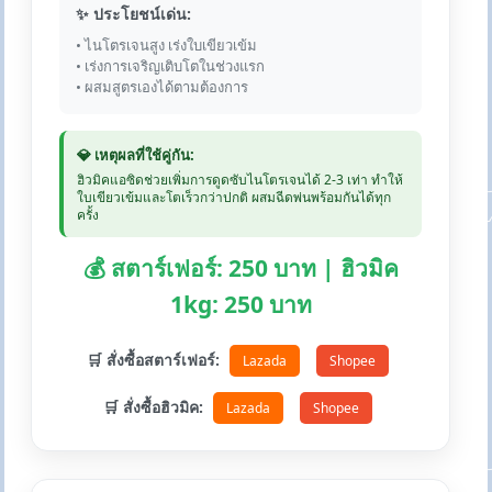
✨ ประโยชน์เด่น:
• ไนโตรเจนสูง เร่งใบเขียวเข้ม
• เร่งการเจริญเติบโตในช่วงแรก
• ผสมสูตรเองได้ตามต้องการ
💎 เหตุผลที่ใช้คู่กัน:
ฮิวมิคแอซิดช่วยเพิ่มการดูดซับไนโตรเจนได้ 2-3 เท่า ทำให้
ใบเขียวเข้มและโตเร็วกว่าปกติ ผสมฉีดพ่นพร้อมกันได้ทุก
ครั้ง
💰 สตาร์เฟอร์: 250 บาท | ฮิวมิค
1kg: 250 บาท
🛒 สั่งซื้อสตาร์เฟอร์:
Lazada
Shopee
🛒 สั่งซื้อฮิวมิค:
Lazada
Shopee