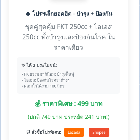
🔥 โปรฯเล็กยอดฮิต - บำรุง + ป้องกัน
ชุดคู่สุดคุ้ม FKT 250cc + ไอเอส
250cc ทั้งบำรุงและป้องกันโรค ใน
ราคาเดียว
✨ ได้ 2 ประโยชน์:
• FK ธรรมชาตินิยม: บำรุงฟื้นฟู
• ไอเอส: ป้องกันโรคราต่างๆ
• ผสมน้ำได้รวม 100 ลิตร
💰 ราคาพิเศษ : 499 บาท
(ปกติ 740 บาท ประหยัด 241 บาท!)
🛒 สั่งซื้อโปรพิเศษ:
Lazada
Shopee