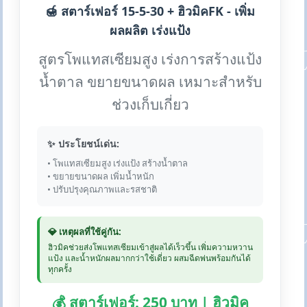
🍯 สตาร์เฟอร์ 15-5-30 + ฮิวมิคFK - เพิ่ม
ผลผลิต เร่งแป้ง
สูตรโพแทสเซียมสูง เร่งการสร้างแป้ง
น้ำตาล ขยายขนาดผล เหมาะสำหรับ
ช่วงเก็บเกี่ยว
✨ ประโยชน์เด่น:
• โพแทสเซียมสูง เร่งแป้ง สร้างน้ำตาล
• ขยายขนาดผล เพิ่มน้ำหนัก
• ปรับปรุงคุณภาพและรสชาติ
💎 เหตุผลที่ใช้คู่กัน:
ฮิวมิคช่วยส่งโพแทสเซียมเข้าสู่ผลได้เร็วขึ้น เพิ่มความหวาน
แป้ง และน้ำหนักผลมากกว่าใช้เดี่ยว ผสมฉีดพ่นพร้อมกันได้
ทุกครั้ง
💰 สตาร์เฟอร์: 250 บาท | ฮิวมิค