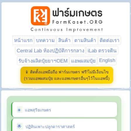
หน้าแรก
บทความ
สินค้า
ตามสินค้า
ติดต่อเรา
Central Lab ห้องปฏิบัติการกลาง
iLab ตรวจดิน
English
รับจ้างผลิตปุ๋ยยาฯOEM
แอพผสมปุ๋ย
📱 ติดตั้งแอพมือถือ ฟาร์มเกษตร ฟรี!ไม่มีเงื่อนไข
(รวมแอพผสมปุ๋ย และแอพเกษตรอื่นๆไว้ในแอพนี้)
แอพสุริยเกษตร
ปฏิทินเพาะปลูกดาราศาสตร์