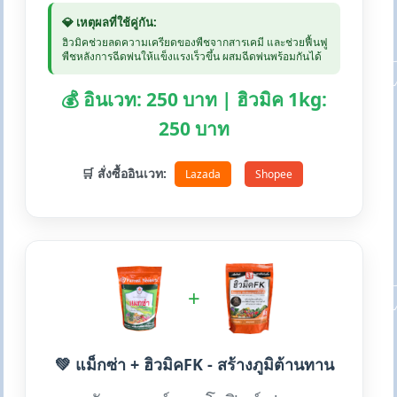
💎 เหตุผลที่ใช้คู่กัน:
ฮิวมิคช่วยลดความเครียดของพืชจากสารเคมี และช่วยฟื้นฟู
พืชหลังการฉีดพ่นให้แข็งแรงเร็วขึ้น ผสมฉีดพ่นพร้อมกันได้
💰 อินเวท: 250 บาท | ฮิวมิค 1kg:
250 บาท
🛒 สั่งซื้ออินเวท:
Lazada
Shopee
+
💚 แม็กซ่า + ฮิวมิคFK - สร้างภูมิต้านทาน