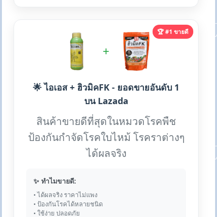
🏆 #1 ขายดี
+
🌟 ไอเอส + ฮิวมิคFK - ยอดขายอันดับ 1
บน Lazada
สินค้าขายดีที่สุดในหมวดโรคพืช
ป้องกันกำจัดโรคใบไหม้ โรคราต่างๆ
ได้ผลจริง
✨ ทำไมขายดี:
• ได้ผลจริง ราคาไม่แพง
• ป้องกันโรคได้หลายชนิด
• ใช้ง่าย ปลอดภัย