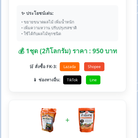
✨ ประโยชน์เด่น:
• ขยายขนาดผลไม้ เพิ่มน้ำหนัก
• เพิ่มความหวาน ปรับปรุงรสชาติ
• ใช้ได้กับผลไม้ทุกชนิด
💰 1ชุด (2กิโลกรัม) ราคา : 950 บาท
🛒 สั่งซื้อ FK-3:
Lazada
Shopee
📱 ช่องทางอื่น:
TikTok
Line
+