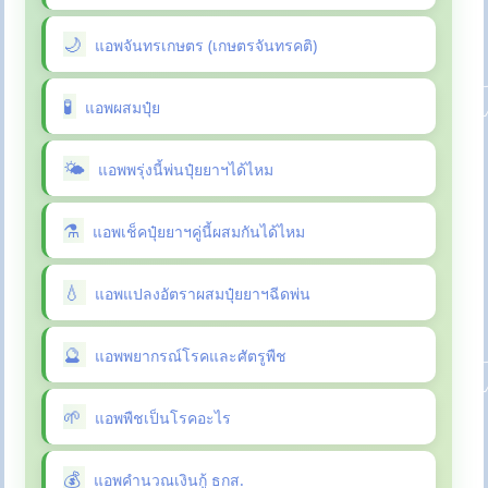
แอพจันทรเกษตร (เกษตรจันทรคติ)
แอพผสมปุ๋ย
แอพพรุ่งนี้พ่นปุ๋ยยาฯได้ไหม
แอพเช็คปุ๋ยยาฯคู่นี้ผสมกันได้ไหม
แอพแปลงอัตราผสมปุ๋ยยาฯฉีดพ่น
แอพพยากรณ์โรคและศัตรูพืช
แอพพืชเป็นโรคอะไร
แอพคำนวณเงินกู้ ธกส.