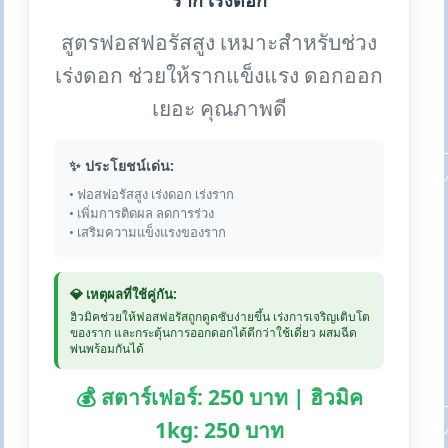
ราก เร่งดอก
สูตรฟอสฟอรัสสูง เหมาะสำหรับช่วง
เร่งดอก ช่วยให้รากแข็งแรง ดอกออก
เยอะ คุณภาพดี
✨ ประโยชน์เด่น:
• ฟอสฟอรัสสูง เร่งดอก เร่งราก
• เพิ่มการติดผล ลดการร่วง
• เสริมความแข็งแรงของราก
💎 เหตุผลที่ใช้คู่กัน:
ฮิวมิคช่วยให้ฟอสฟอรัสถูกดูดซับง่ายขึ้น เร่งการเจริญเติบโต
ของราก และกระตุ้นการออกดอกได้ดีกว่าใช้เดี่ยว ผสมฉีด
พ่นพร้อมกันได้
💰 สตาร์เฟอร์: 250 บาท | ฮิวมิค
1kg: 250 บาท