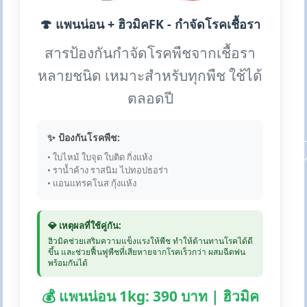
🍄 แพนน่อน + ฮิวมิคFK - กำจัดโรคเชื้อรา
สารป้องกันกำจัดโรคพืชจากเชื้อรา
หลายชนิด เหมาะสำหรับทุกพืช ใช้ได้
ตลอดปี
✨ ป้องกันโรคพืช:
• ใบไหม้ ใบจุด ใบติด กิ่งแห้ง
• ราน้ำค้าง ราสนิม ไปทอปธอร่า
• แอนแทรคโนส กุ้งแห้ง
💎 เหตุผลที่ใช้คู่กัน:
ฮิวมิคช่วยเสริมความแข็งแรงให้พืช ทำให้ต้านทานโรคได้ดี
ขึ้น และช่วยฟื้นฟูพืชที่เสียหายจากโรคเร็วกว่า ผสมฉีดพ่น
พร้อมกันได้
💰 แพนน่อน 1kg: 390 บาท | ฮิวมิค