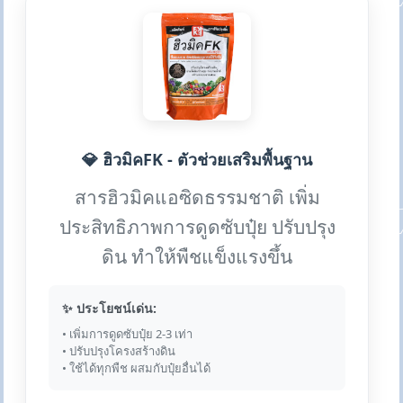
💎 ฮิวมิคFK - ตัวช่วยเสริมพื้นฐาน
สารฮิวมิคแอซิดธรรมชาติ เพิ่ม
ประสิทธิภาพการดูดซับปุ๋ย ปรับปรุง
ดิน ทำให้พืชแข็งแรงขึ้น
✨ ประโยชน์เด่น:
• เพิ่มการดูดซับปุ๋ย 2-3 เท่า
• ปรับปรุงโครงสร้างดิน
• ใช้ได้ทุกพืช ผสมกับปุ๋ยอื่นได้