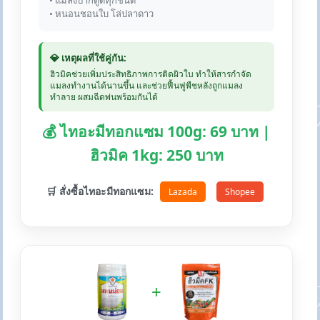
• แมลงปากดูดทุกชนิด
• หนอนชอนใบ โล่ปลาดาว
💎 เหตุผลที่ใช้คู่กัน:
ฮิวมิคช่วยเพิ่มประสิทธิภาพการติดผิวใบ ทำให้สารกำจัด
แมลงทำงานได้นานขึ้น และช่วยฟื้นฟูพืชหลังถูกแมลง
ทำลาย ผสมฉีดพ่นพร้อมกันได้
💰 ไทอะมีทอกแซม 100g: 69 บาท |
ฮิวมิค 1kg: 250 บาท
🛒 สั่งซื้อไทอะมีทอกแซม:
Lazada
Shopee
+