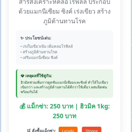
สารสังเคราะห์คลอโรฟิลล์ ประกอบ
ด้วยแมกนีเซียม ซิงค์ เร่งเขียว สร้าง
ภูมิต้านทานโรค
✨ ประโยชน์เด่น:
• เร่งใบเขียวเข้ม เพิ่มคลอโรฟิลล์
• สร้างภูมิต้านทานโรค
• เสริมแมกนีเซียม ซิงค์
💎 เหตุผลที่ใช้คู่กัน:
ฮิวมิคช่วยเพิ่มการดูดซับแมกนีเซียมและซิงค์ ทำให้ใบเขียว
เข้มกว่า และสร้างภูมิต้านทานได้ดีกว่าใช้เดี่ยว ผสมฉีดพ่น
พร้อมกันได้
💰 แม็กซ่า: 250 บาท | ฮิวมิค 1kg:
250 บาท
🛒 สั่งซื้อแม็กซ่า:
Lazada
Shopee