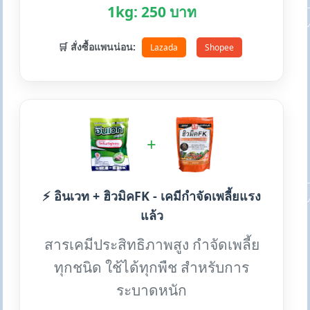
1kg: 250 บาท
🛒 สั่งซื้อแพนน่อน:
Lazada
Shopee
+
⚡ อินเวท + ฮิวมิคFK - เคมีกำจัดเพลี้ยแรง
แล้ว
สารเคมีประสิทธิภาพสูง กำจัดเพลี้ย
ทุกชนิด ใช้ได้ทุกพืช สำหรับการ
ระบาดหนัก