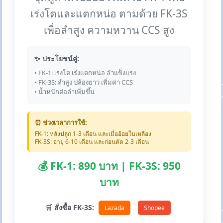
เร่งโตและแตกหน่อ ตามด้วย FK-3S
เพื่อลำสูง ความหวาน CCS สูง
✨ ประโยชน์คู่:
• FK-1: เร่งโต เร่งแตกหน่อ ลำแข็งแรง
• FK-3S: ลำสูง ปล้องยาว เพิ่มค่า CCS
• น้ำหนักต่อลำเพิ่มขึ้น
⏰ ช่วงเวลาการใช้:
FK-1: หลังปลูก 1-3 เดือน และเมื่ออ้อยใบเหลือง
FK-3S: อายุ 6-10 เดือน และก่อนตัด 2-3 เดือน
💰 FK-1: 890 บาท | FK-3S: 950
บาท
🛒 สั่งซื้อ FK-3S:
Lazada
Shopee