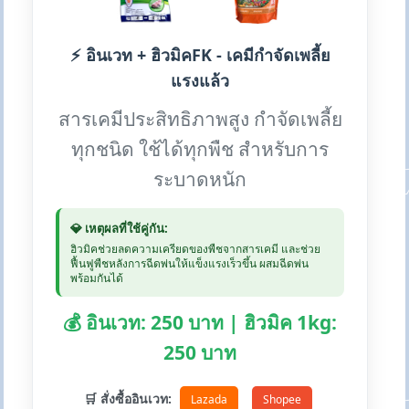
⚡ อินเวท + ฮิวมิคFK - เคมีกำจัดเพลี้ย
แรงแล้ว
สารเคมีประสิทธิภาพสูง กำจัดเพลี้ย
ทุกชนิด ใช้ได้ทุกพืช สำหรับการ
ระบาดหนัก
💎 เหตุผลที่ใช้คู่กัน:
ฮิวมิคช่วยลดความเครียดของพืชจากสารเคมี และช่วย
ฟื้นฟูพืชหลังการฉีดพ่นให้แข็งแรงเร็วขึ้น ผสมฉีดพ่น
พร้อมกันได้
💰 อินเวท: 250 บาท | ฮิวมิค 1kg:
250 บาท
🛒 สั่งซื้ออินเวท:
Lazada
Shopee