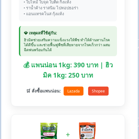
• ใบไหม้ ใบจุด ใบติด กิ่งแห้ง
• ราน้ำค้าง ราสนิม ไปทอปธอร่า
• แอนแทรคโนส กุ้งแห้ง
💎 เหตุผลที่ใช้คู่กัน:
ฮิวมิคช่วยเสริมความแข็งแรงให้พืช ทำให้ต้านทานโรค
ได้ดีขึ้น และช่วยฟื้นฟูพืชที่เสียหายจากโรคเร็วกว่า ผสม
ฉีดพ่นพร้อมกันได้
💰 แพนน่อน 1kg: 390 บาท | ฮิว
มิค 1kg: 250 บาท
🛒 สั่งซื้อแพนน่อน:
Lazada
Shopee
+