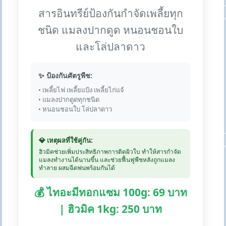
สารอินทรีย์ป้องกันกำจัดเพลี้ยทุก
ชนิด แมลงปากดูด หนอนชอนใบ
และโล่ปลาดาว
✨ ป้องกันศัตรูพืช:
• เพลี้ยไฟ เพลี้ยแป้ง เพลี้ยไก่แจ้
• แมลงปากดูดทุกชนิด
• หนอนชอนใบ โล่ปลาดาว
💎 เหตุผลที่ใช้คู่กัน:
ฮิวมิคช่วยเพิ่มประสิทธิภาพการติดผิวใบ ทำให้สารกำจัด
แมลงทำงานได้นานขึ้น และช่วยฟื้นฟูพืชหลังถูกแมลง
ทำลาย ผสมฉีดพ่นพร้อมกันได้
💰 ไทอะมีทอกแซม 100g: 69 บาท
| ฮิวมิค 1kg: 250 บาท