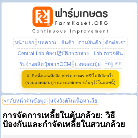
หน้าแรก
บทความ
สินค้า
ตามสินค้า
ติดต่อเรา
Central Lab ห้องปฏิบัติการกลาง
iLab ตรวจดิน
English
รับจ้างผลิตปุ๋ยยาฯOEM
แอพผสมปุ๋ย
📱 ติดตั้งแอพมือถือ ฟาร์มเกษตร ฟรี!ไม่มีเงื่อนไข
(รวมแอพผสมปุ๋ย และแอพเกษตรอื่นๆไว้ในแอพนี้)
<กลับหน้าค้นข้อมูล
แจ้งลิงค์ในเนื้อหาเสีย
การจัดการเพลี้ยในต้นกล้วย: วิธี
ป้องกันและกำจัดเพลี้ยในสวนกล้วย