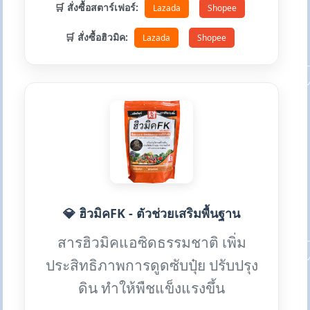
🛒 สั่งซื้อสตาร์เฟอร์:
Lazada
Shopee
🛒 สั่งซื้อฮิวมิค:
Lazada
Shopee
💎 ฮิวมิคFK - ตัวช่วยเสริมพื้นฐาน
สารฮิวมิคแอซิดธรรมชาติ เพิ่ม
ประสิทธิภาพการดูดซับปุ๋ย ปรับปรุง
ดิน ทำให้พืชแข็งแรงขึ้น