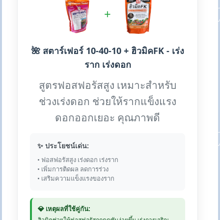
+
🌺 สตาร์เฟอร์ 10-40-10 + ฮิวมิคFK - เร่ง
ราก เร่งดอก
สูตรฟอสฟอรัสสูง เหมาะสำหรับ
ช่วงเร่งดอก ช่วยให้รากแข็งแรง
ดอกออกเยอะ คุณภาพดี
✨ ประโยชน์เด่น:
• ฟอสฟอรัสสูง เร่งดอก เร่งราก
• เพิ่มการติดผล ลดการร่วง
• เสริมความแข็งแรงของราก
💎 เหตุผลที่ใช้คู่กัน:
ฮิวมิคช่วยให้ฟอสฟอรัสถูกดูดซับง่ายขึ้น เร่งการเจริญ