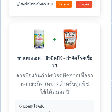
🛒 สั่งซื้อไทอะมีทอกแซม:
Lazada
Shopee
+
🍄 แพนน่อน + ฮิวมิคFK - กำจัดโรคเชื้อ
รา
สารป้องกันกำจัดโรคพืชจากเชื้อรา
หลายชนิด เหมาะสำหรับทุกพืช
ใช้ได้ตลอดปี
✨ ป้องกันโรคพืช: