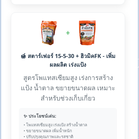
+
🍯 สตาร์เฟอร์ 15-5-30 + ฮิวมิคFK - เพิ่ม
ผลผลิต เร่งแป้ง
สูตรโพแทสเซียมสูง เร่งการสร้าง
แป้ง น้ำตาล ขยายขนาดผล เหมาะ
สำหรับช่วงเก็บเกี่ยว
✨ ประโยชน์เด่น:
• โพแทสเซียมสูง เร่งแป้ง สร้างน้ำตาล
• ขยายขนาดผล เพิ่มน้ำหนัก
• ปรับปรุงคุณภาพและรสชาติ