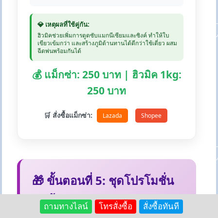
💎 เหตุผลที่ใช้คู่กัน:
ฮิวมิคช่วยเพิ่มการดูดซับแมกนีเซียมและซิงค์ ทำให้ใบ
เขียวเข้มกว่า และสร้างภูมิต้านทานได้ดีกว่าใช้เดี่ยว ผสม
ฉีดพ่นพร้อมกันได้
💰 แม็กซ่า: 250 บาท | ฮิวมิค 1kg:
250 บาท
🛒 สั่งซื้อแม็กซ่า:
Lazada
Shopee
🎁 ขั้นตอนที่ 5: ชุดโปรโมชั่น
สุดคุ้ม
ถามทางไลน์
โทรสั่งซื้อ
สั่งซื้อทันที