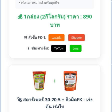
• เร่งดอก เหมาะสำหรับทุกพืช
💰 1กล่อง (2กิโลกรัม) ราคา : 890
บาท
🛒 สั่งซื้อ FK-1:
Lazada
Shopee
📱 ช่องทางอื่น:
TikTok
Line
+
🚀 สตาร์เฟอร์ 30-20-5 + ฮิวมิคFK - เร่ง
ต้น เร่งใบ