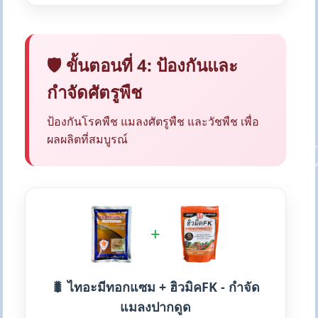
🛡️ ขั้นตอนที่ 4: ป้องกันและ
กำจัดศัตรูพืช
ป้องกันโรคพืช แมลงศัตรูพืช และวัชพืช เพื่อ
ผลผลิตที่สมบูรณ์
+
🐛 ไทอะมีทอกแซม + ฮิวมิคFK - กำจัด
แมลงปากดูด