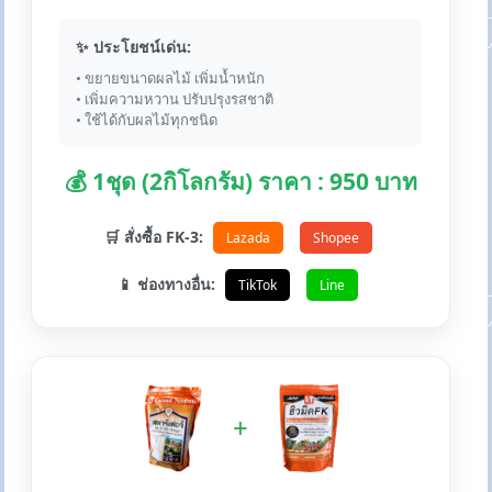
✨ ประโยชน์เด่น:
• ขยายขนาดผลไม้ เพิ่มน้ำหนัก
• เพิ่มความหวาน ปรับปรุงรสชาติ
• ใช้ได้กับผลไม้ทุกชนิด
💰 1ชุด (2กิโลกรัม) ราคา : 950 บาท
🛒 สั่งซื้อ FK-3:
Lazada
Shopee
📱 ช่องทางอื่น:
TikTok
Line
+