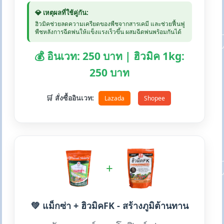
💎 เหตุผลที่ใช้คู่กัน:
ฮิวมิคช่วยลดความเครียดของพืชจากสารเคมี และช่วยฟื้นฟู
พืชหลังการฉีดพ่นให้แข็งแรงเร็วขึ้น ผสมฉีดพ่นพร้อมกันได้
💰 อินเวท: 250 บาท | ฮิวมิค 1kg:
250 บาท
🛒 สั่งซื้ออินเวท:
Lazada
Shopee
+
💚 แม็กซ่า + ฮิวมิคFK - สร้างภูมิต้านทาน