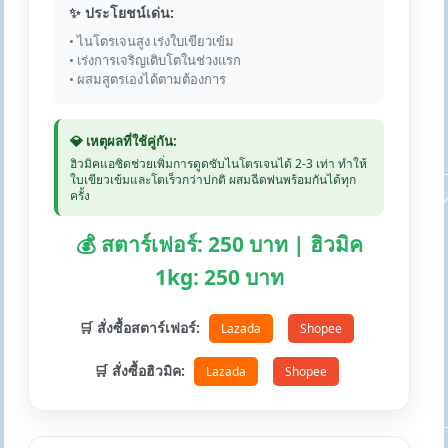
✨ ประโยชน์เด่น:
• ไนโตรเจนสูง เร่งใบเขียวเข้ม
• เร่งการเจริญเติบโตในช่วงแรก
• ผสมสูตรเองได้ตามต้องการ
💎 เหตุผลที่ใช้คู่กัน:
ฮิวมิคแอซิดช่วยเพิ่มการดูดซับไนโตรเจนได้ 2-3 เท่า ทำให้
ใบเขียวเข้มและโตเร็วกว่าปกติ ผสมฉีดพ่นพร้อมกันได้ทุก
ครั้ง
💰 สตาร์เฟอร์: 250 บาท | ฮิวมิค
1kg: 250 บาท
🛒 สั่งซื้อสตาร์เฟอร์:
Lazada
Shopee
🛒 สั่งซื้อฮิวมิค:
Lazada
Shopee