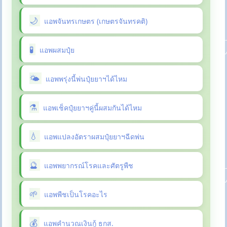
แอพจันทรเกษตร (เกษตรจันทรคติ)
แอพผสมปุ๋ย
แอพพรุ่งนี้พ่นปุ๋ยยาฯได้ไหม
แอพเช็คปุ๋ยยาฯคู่นี้ผสมกันได้ไหม
แอพแปลงอัตราผสมปุ๋ยยาฯฉีดพ่น
แอพพยากรณ์โรคและศัตรูพืช
แอพพืชเป็นโรคอะไร
แอพคำนวณเงินกู้ ธกส.