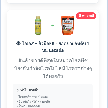
🏆 #1 ขายดี
+
🌟 ไอเอส + ฮิวมิคFK - ยอดขายอันดับ 1
บน Lazada
สินค้าขายดีที่สุดในหมวดโรคพืช
ป้องกันกำจัดโรคใบไหม้ โรคราต่างๆ
ได้ผลจริง
✨ ทำไมขายดี:
• ได้ผลจริง ราคาไม่แพง
• ป้องกันโรคได้หลายชนิด
• ใช้ง่าย ปลอดภัย