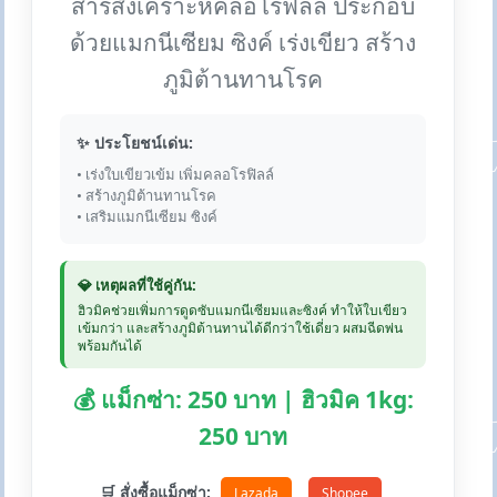
สารสังเคราะห์คลอโรฟิลล์ ประกอบ
ด้วยแมกนีเซียม ซิงค์ เร่งเขียว สร้าง
ภูมิต้านทานโรค
✨ ประโยชน์เด่น:
• เร่งใบเขียวเข้ม เพิ่มคลอโรฟิลล์
• สร้างภูมิต้านทานโรค
• เสริมแมกนีเซียม ซิงค์
💎 เหตุผลที่ใช้คู่กัน:
ฮิวมิคช่วยเพิ่มการดูดซับแมกนีเซียมและซิงค์ ทำให้ใบเขียว
เข้มกว่า และสร้างภูมิต้านทานได้ดีกว่าใช้เดี่ยว ผสมฉีดพ่น
พร้อมกันได้
💰 แม็กซ่า: 250 บาท | ฮิวมิค 1kg:
250 บาท
🛒 สั่งซื้อแม็กซ่า:
Lazada
Shopee