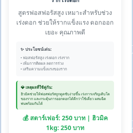
ราก เร่งดอก
สูตรฟอสฟอรัสสูง เหมาะสำหรับช่วง
เร่งดอก ช่วยให้รากแข็งแรง ดอกออก
เยอะ คุณภาพดี
✨ ประโยชน์เด่น:
• ฟอสฟอรัสสูง เร่งดอก เร่งราก
• เพิ่มการติดผล ลดการร่วง
• เสริมความแข็งแรงของราก
💎 เหตุผลที่ใช้คู่กัน:
ฮิวมิคช่วยให้ฟอสฟอรัสถูกดูดซับง่ายขึ้น เร่งการเจริญเติบโต
ของราก และกระตุ้นการออกดอกได้ดีกว่าใช้เดี่ยว ผสมฉีด
พ่นพร้อมกันได้
💰 สตาร์เฟอร์: 250 บาท | ฮิวมิค
1kg: 250 บาท