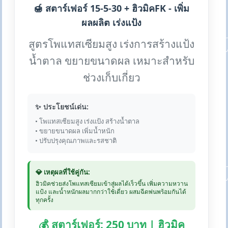
🍯 สตาร์เฟอร์ 15-5-30 + ฮิวมิคFK - เพิ่ม
ผลผลิต เร่งแป้ง
สูตรโพแทสเซียมสูง เร่งการสร้างแป้ง
น้ำตาล ขยายขนาดผล เหมาะสำหรับ
ช่วงเก็บเกี่ยว
✨ ประโยชน์เด่น:
• โพแทสเซียมสูง เร่งแป้ง สร้างน้ำตาล
• ขยายขนาดผล เพิ่มน้ำหนัก
• ปรับปรุงคุณภาพและรสชาติ
💎 เหตุผลที่ใช้คู่กัน:
ฮิวมิคช่วยส่งโพแทสเซียมเข้าสู่ผลได้เร็วขึ้น เพิ่มความหวาน
แป้ง และน้ำหนักผลมากกว่าใช้เดี่ยว ผสมฉีดพ่นพร้อมกันได้
ทุกครั้ง
💰 สตาร์เฟอร์: 250 บาท | ฮิวมิค