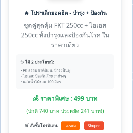
🔥 โปรฯเล็กยอดฮิต - บำรุง + ป้องกัน
ชุดคู่สุดคุ้ม FKT 250cc + ไอเอส
250cc ทั้งบำรุงและป้องกันโรค ใน
ราคาเดียว
✨ ได้ 2 ประโยชน์:
• FK ธรรมชาตินิยม: บำรุงฟื้นฟู
• ไอเอส: ป้องกันโรคราต่างๆ
• ผสมน้ำได้รวม 100 ลิตร
💰 ราคาพิเศษ : 499 บาท
(ปกติ 740 บาท ประหยัด 241 บาท!)
🛒 สั่งซื้อโปรพิเศษ:
Lazada
Shopee