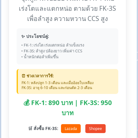
เร่งโตและแตกหน่อ ตามด้วย FK-3S
เพื่อลำสูง ความหวาน CCS สูง
✨ ประโยชน์คู่:
• FK-1: เร่งโต เร่งแตกหน่อ ลำแข็งแรง
• FK-3S: ลำสูง ปล้องยาว เพิ่มค่า CCS
• น้ำหนักต่อลำเพิ่มขึ้น
⏰ ช่วงเวลาการใช้:
FK-1: หลังปลูก 1-3 เดือน และเมื่ออ้อยใบเหลือง
FK-3S: อายุ 6-10 เดือน และก่อนตัด 2-3 เดือน
💰 FK-1: 890 บาท | FK-3S: 950
บาท
🛒 สั่งซื้อ FK-3S:
Lazada
Shopee