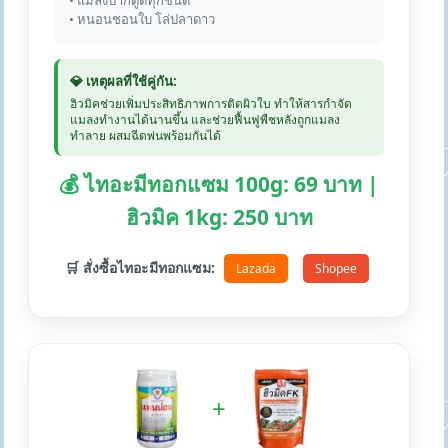
• แมลงปากดูดทุกชนิด
• หนอนชอนใบ โล่ปลาดาว
💎 เหตุผลที่ใช้คู่กัน:
ฮิวมิคช่วยเพิ่มประสิทธิภาพการติดผิวใบ ทำให้สารกำจัด
แมลงทำงานได้นานขึ้น และช่วยฟื้นฟูพืชหลังถูกแมลง
ทำลาย ผสมฉีดพ่นพร้อมกันได้
💰 ไทอะมีทอกแซม 100g: 69 บาท |
ฮิวมิค 1kg: 250 บาท
🛒 สั่งซื้อไทอะมีทอกแซม:
Lazada
Shopee
+