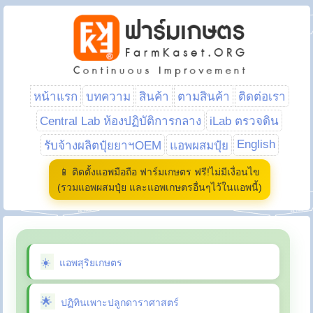
หน้าแรก
บทความ
สินค้า
ตามสินค้า
ติดต่อเรา
Central Lab ห้องปฏิบัติการกลาง
iLab ตรวจดิน
English
รับจ้างผลิตปุ๋ยยาฯOEM
แอพผสมปุ๋ย
📱 ติดตั้งแอพมือถือ ฟาร์มเกษตร ฟรี!ไม่มีเงื่อนไข
(รวมแอพผสมปุ๋ย และแอพเกษตรอื่นๆไว้ในแอพนี้)
แอพสุริยเกษตร
ปฏิทินเพาะปลูกดาราศาสตร์