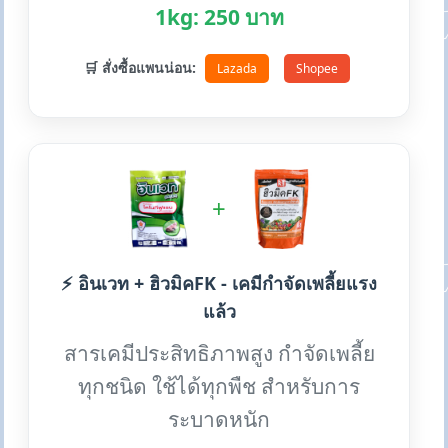
1kg: 250 บาท
🛒 สั่งซื้อแพนน่อน:
Lazada
Shopee
+
⚡ อินเวท + ฮิวมิคFK - เคมีกำจัดเพลี้ยแรง
แล้ว
สารเคมีประสิทธิภาพสูง กำจัดเพลี้ย
ทุกชนิด ใช้ได้ทุกพืช สำหรับการ
ระบาดหนัก