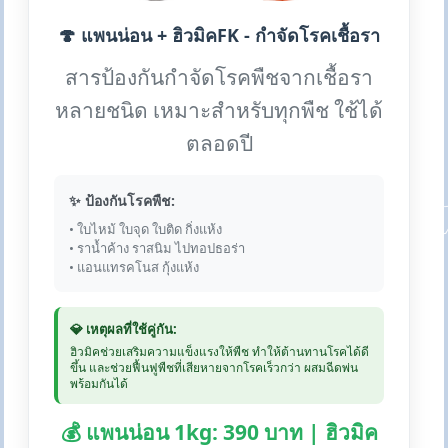
🍄 แพนน่อน + ฮิวมิคFK - กำจัดโรคเชื้อรา
สารป้องกันกำจัดโรคพืชจากเชื้อรา
หลายชนิด เหมาะสำหรับทุกพืช ใช้ได้
ตลอดปี
✨ ป้องกันโรคพืช:
• ใบไหม้ ใบจุด ใบติด กิ่งแห้ง
• ราน้ำค้าง ราสนิม ไปทอปธอร่า
• แอนแทรคโนส กุ้งแห้ง
💎 เหตุผลที่ใช้คู่กัน:
ฮิวมิคช่วยเสริมความแข็งแรงให้พืช ทำให้ต้านทานโรคได้ดี
ขึ้น และช่วยฟื้นฟูพืชที่เสียหายจากโรคเร็วกว่า ผสมฉีดพ่น
พร้อมกันได้
💰 แพนน่อน 1kg: 390 บาท | ฮิวมิค