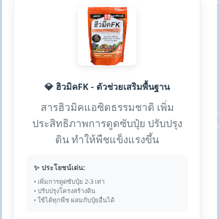
💎 ฮิวมิคFK - ตัวช่วยเสริมพื้นฐาน
สารฮิวมิคแอซิดธรรมชาติ เพิ่ม
ประสิทธิภาพการดูดซับปุ๋ย ปรับปรุง
ดิน ทำให้พืชแข็งแรงขึ้น
✨ ประโยชน์เด่น:
• เพิ่มการดูดซับปุ๋ย 2-3 เท่า
• ปรับปรุงโครงสร้างดิน
• ใช้ได้ทุกพืช ผสมกับปุ๋ยอื่นได้