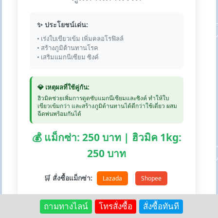
✨ ประโยชน์เด่น:
• เร่งใบเขียวเข้ม เพิ่มคลอโรฟิลล์
• สร้างภูมิต้านทานโรค
• เสริมแมกนีเซียม ซิงค์
💎 เหตุผลที่ใช้คู่กัน:
ฮิวมิคช่วยเพิ่มการดูดซับแมกนีเซียมและซิงค์ ทำให้ใบ
เขียวเข้มกว่า และสร้างภูมิต้านทานได้ดีกว่าใช้เดี่ยว ผสม
ฉีดพ่นพร้อมกันได้
💰 แม็กซ่า: 250 บาท | ฮิวมิค 1kg:
250 บาท
🛒 สั่งซื้อแม็กซ่า:
Lazada
Shopee
ถามทางไลน์
โทรสั่งซื้อ
สั่งซื้อทันที