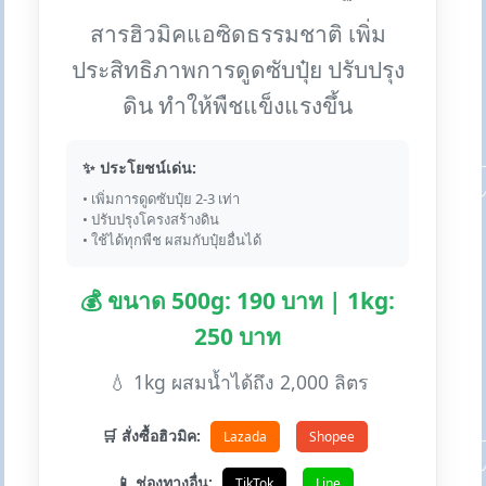
สารฮิวมิคแอซิดธรรมชาติ เพิ่ม
ประสิทธิภาพการดูดซับปุ๋ย ปรับปรุง
ดิน ทำให้พืชแข็งแรงขึ้น
✨ ประโยชน์เด่น:
• เพิ่มการดูดซับปุ๋ย 2-3 เท่า
• ปรับปรุงโครงสร้างดิน
• ใช้ได้ทุกพืช ผสมกับปุ๋ยอื่นได้
💰 ขนาด 500g: 190 บาท | 1kg:
250 บาท
💧 1kg ผสมน้ำได้ถึง 2,000 ลิตร
🛒 สั่งซื้อฮิวมิค:
Lazada
Shopee
📱 ช่องทางอื่น:
TikTok
Line