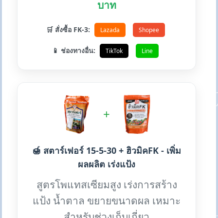
บาท
🛒 สั่งซื้อ FK-3:
Lazada
Shopee
📱 ช่องทางอื่น:
TikTok
Line
+
🍯 สตาร์เฟอร์ 15-5-30 + ฮิวมิคFK - เพิ่ม
ผลผลิต เร่งแป้ง
สูตรโพแทสเซียมสูง เร่งการสร้าง
แป้ง น้ำตาล ขยายขนาดผล เหมาะ
สำหรับช่วงเก็บเกี่ยว