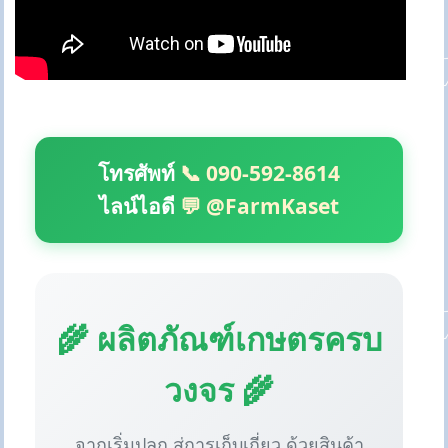
โทรศัพท์
📞 090-592-8614
ไลน์ไอดี
💬 @FarmKaset
🌾 ผลิตภัณฑ์เกษตรครบ
วงจร 🌾
จากเริ่มปลูก สู่การเก็บเกี่ยว ด้วยสินค้า