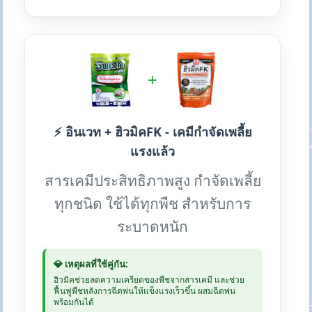
+
⚡ อินเวท + ฮิวมิคFK - เคมีกำจัดเพลี้ย
แรงแล้ว
สารเคมีประสิทธิภาพสูง กำจัดเพลี้ย
ทุกชนิด ใช้ได้ทุกพืช สำหรับการ
ระบาดหนัก
💎 เหตุผลที่ใช้คู่กัน:
ฮิวมิคช่วยลดความเครียดของพืชจากสารเคมี และช่วย
ฟื้นฟูพืชหลังการฉีดพ่นให้แข็งแรงเร็วขึ้น ผสมฉีดพ่น
พร้อมกันได้