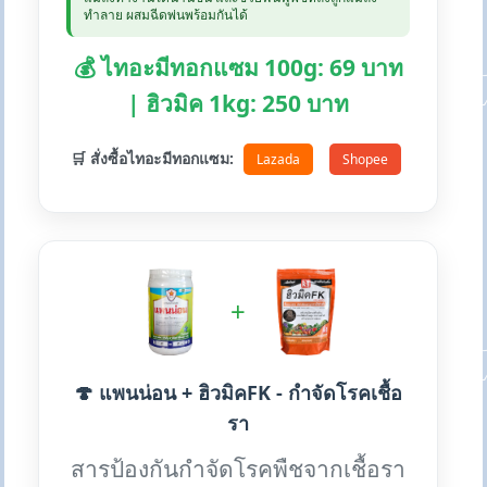
ทำลาย ผสมฉีดพ่นพร้อมกันได้
💰 ไทอะมีทอกแซม 100g: 69 บาท
| ฮิวมิค 1kg: 250 บาท
🛒 สั่งซื้อไทอะมีทอกแซม:
Lazada
Shopee
+
🍄 แพนน่อน + ฮิวมิคFK - กำจัดโรคเชื้อ
รา
สารป้องกันกำจัดโรคพืชจากเชื้อรา