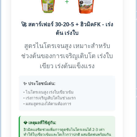
+
🚀 สตาร์เฟอร์ 30-20-5 + ฮิวมิคFK - เร่ง
ต้น เร่งใบ
สูตรไนโตรเจนสูง เหมาะสำหรับ
ช่วงต้นของการเจริญเติบโต เร่งใบ
เขียว เร่งต้นแข็งแรง
✨ ประโยชน์เด่น:
• ไนโตรเจนสูง เร่งใบเขียวเข้ม
• เร่งการเจริญเติบโตในช่วงแรก
• ผสมสูตรเองได้ตามต้องการ
💎 เหตุผลที่ใช้คู่กัน:
ฮิวมิคแอซิดช่วยเพิ่มการดูดซับไนโตรเจนได้ 2-3 เท่า
ทำให้ใบเขียวเข้มและโตเร็วกว่าปกติ ผสมฉีดพ่นพร้อมกัน