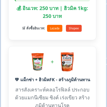
💰 อินเวท: 250 บาท | ฮิวมิค 1kg:
250 บาท
🛒 สั่งซื้ออินเวท:
Lazada
Shopee
+
💚 แม็กซ่า + ฮิวมิคFK - สร้างภูมิต้านทาน
สารสังเคราะห์คลอโรฟิลล์ ประกอบ
ด้วยแมกนีเซียม ซิงค์ เร่งเขียว สร้าง
ภูมิต้านทานโรค