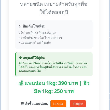
หลายชนิด เหมาะสำหรับทุกพืช
ใช้ได้ตลอดปี
✨ ป้องกันโรคพืช:
• ใบไหม้ ใบจุด ใบติด กิ่งแห้ง
• ราน้ำค้าง ราสนิม ไปทอปธอร่า
• แอนแทรคโนส กุ้งแห้ง
💎 เหตุผลที่ใช้คู่กัน:
ฮิวมิคช่วยเสริมความแข็งแรงให้พืช ทำให้ต้านทานโรค
ได้ดีขึ้น และช่วยฟื้นฟูพืชที่เสียหายจากโรคเร็วกว่า ผสม
ฉีดพ่นพร้อมกันได้
💰 แพนน่อน 1kg: 390 บาท | ฮิว
มิค 1kg: 250 บาท
🛒 สั่งซื้อแพนน่อน:
Lazada
Shopee