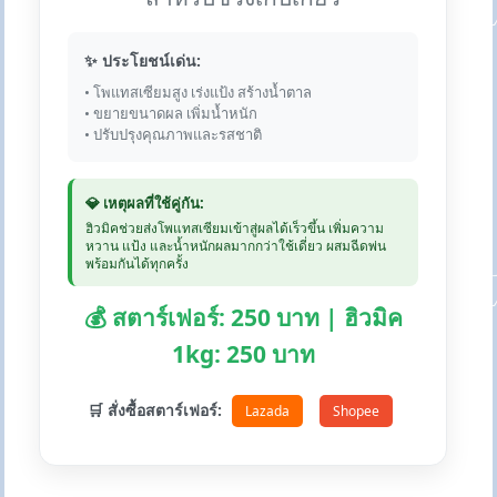
✨ ประโยชน์เด่น:
• โพแทสเซียมสูง เร่งแป้ง สร้างน้ำตาล
• ขยายขนาดผล เพิ่มน้ำหนัก
• ปรับปรุงคุณภาพและรสชาติ
💎 เหตุผลที่ใช้คู่กัน:
ฮิวมิคช่วยส่งโพแทสเซียมเข้าสู่ผลได้เร็วขึ้น เพิ่มความ
หวาน แป้ง และน้ำหนักผลมากกว่าใช้เดี่ยว ผสมฉีดพ่น
พร้อมกันได้ทุกครั้ง
💰 สตาร์เฟอร์: 250 บาท | ฮิวมิค
1kg: 250 บาท
🛒 สั่งซื้อสตาร์เฟอร์:
Lazada
Shopee