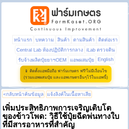
หน้าแรก
บทความ
สินค้า
ตามสินค้า
ติดต่อเรา
Central Lab ห้องปฏิบัติการกลาง
iLab ตรวจดิน
English
รับจ้างผลิตปุ๋ยยาฯOEM
แอพผสมปุ๋ย
📱 ติดตั้งแอพมือถือ ฟาร์มเกษตร ฟรี!ไม่มีเงื่อนไข
(รวมแอพผสมปุ๋ย และแอพเกษตรอื่นๆไว้ในแอพนี้)
<กลับหน้าค้นข้อมูล
แจ้งลิงค์ในเนื้อหาเสีย
เพิ่มประสิทธิภาพการเจริญเติบโต
ของข้าวโพด: วิธีใช้ปุ๋ยฉีดพ่นทางใบ
ที่มีสารอาหารที่สำคัญ