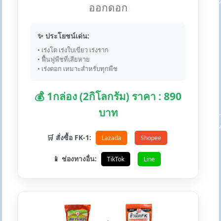
ออกดอก
✨ ประโยชน์เด่น:
• เร่งโต เร่งใบเขียว เร่งราก
• ฟื้นฟูพืชที่เสียหาย
• เร่งดอก เหมาะสำหรับทุกพืช
💰 1กล่อง (2กิโลกรัม) ราคา : 890
บาท
🛒 สั่งซื้อ FK-1:
Lazada
Shopee
📱 ช่องทางอื่น:
TikTok
Line