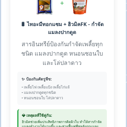
+
🐛 ไทอะมีทอกแซม + ฮิวมิคFK - กำจัด
แมลงปากดูด
สารอินทรีย์ป้องกันกำจัดเพลี้ยทุก
ชนิด แมลงปากดูด หนอนชอนใบ
และโล่ปลาดาว
✨ ป้องกันศัตรูพืช:
• เพลี้ยไฟ เพลี้ยแป้ง เพลี้ยไก่แจ้
• แมลงปากดูดทุกชนิด
• หนอนชอนใบ โล่ปลาดาว
💎 เหตุผลที่ใช้คู่กัน:
ฮิวมิคช่วยเพิ่มประสิทธิภาพการติดผิวใบ ทำให้สารกำจัด
แมลงทำงานได้นานขึ้น และช่วยฟื้นฟูพืชหลังถูกแมลง