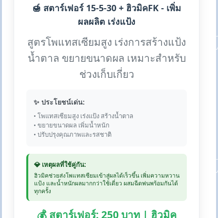
🍯 สตาร์เฟอร์ 15-5-30 + ฮิวมิคFK - เพิ่ม
ผลผลิต เร่งแป้ง
สูตรโพแทสเซียมสูง เร่งการสร้างแป้ง
น้ำตาล ขยายขนาดผล เหมาะสำหรับ
ช่วงเก็บเกี่ยว
✨ ประโยชน์เด่น:
• โพแทสเซียมสูง เร่งแป้ง สร้างน้ำตาล
• ขยายขนาดผล เพิ่มน้ำหนัก
• ปรับปรุงคุณภาพและรสชาติ
💎 เหตุผลที่ใช้คู่กัน:
ฮิวมิคช่วยส่งโพแทสเซียมเข้าสู่ผลได้เร็วขึ้น เพิ่มความหวาน
แป้ง และน้ำหนักผลมากกว่าใช้เดี่ยว ผสมฉีดพ่นพร้อมกันได้
ทุกครั้ง
💰 สตาร์เฟอร์: 250 บาท | ฮิวมิค