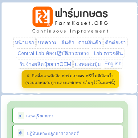
หน้าแรก
บทความ
สินค้า
ตามสินค้า
ติดต่อเรา
Central Lab ห้องปฏิบัติการกลาง
iLab ตรวจดิน
English
รับจ้างผลิตปุ๋ยยาฯOEM
แอพผสมปุ๋ย
📱 ติดตั้งแอพมือถือ ฟาร์มเกษตร ฟรี!ไม่มีเงื่อนไข
(รวมแอพผสมปุ๋ย และแอพเกษตรอื่นๆไว้ในแอพนี้)
แอพสุริยเกษตร
ปฏิทินเพาะปลูกดาราศาสตร์