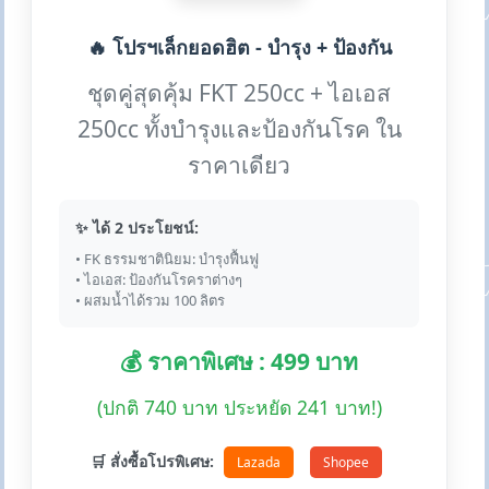
🔥 โปรฯเล็กยอดฮิต - บำรุง + ป้องกัน
ชุดคู่สุดคุ้ม FKT 250cc + ไอเอส
250cc ทั้งบำรุงและป้องกันโรค ใน
ราคาเดียว
✨ ได้ 2 ประโยชน์:
• FK ธรรมชาตินิยม: บำรุงฟื้นฟู
• ไอเอส: ป้องกันโรคราต่างๆ
• ผสมน้ำได้รวม 100 ลิตร
💰 ราคาพิเศษ : 499 บาท
(ปกติ 740 บาท ประหยัด 241 บาท!)
🛒 สั่งซื้อโปรพิเศษ:
Lazada
Shopee