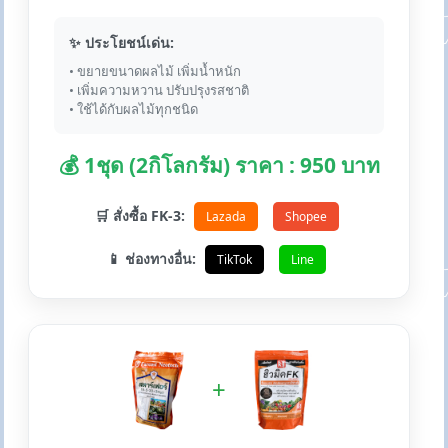
✨ ประโยชน์เด่น:
• ขยายขนาดผลไม้ เพิ่มน้ำหนัก
• เพิ่มความหวาน ปรับปรุงรสชาติ
• ใช้ได้กับผลไม้ทุกชนิด
💰 1ชุด (2กิโลกรัม) ราคา : 950 บาท
🛒 สั่งซื้อ FK-3:
Lazada
Shopee
📱 ช่องทางอื่น:
TikTok
Line
+