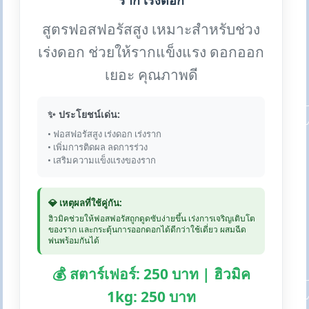
ราก เร่งดอก
สูตรฟอสฟอรัสสูง เหมาะสำหรับช่วง
เร่งดอก ช่วยให้รากแข็งแรง ดอกออก
เยอะ คุณภาพดี
✨ ประโยชน์เด่น:
• ฟอสฟอรัสสูง เร่งดอก เร่งราก
• เพิ่มการติดผล ลดการร่วง
• เสริมความแข็งแรงของราก
💎 เหตุผลที่ใช้คู่กัน:
ฮิวมิคช่วยให้ฟอสฟอรัสถูกดูดซับง่ายขึ้น เร่งการเจริญเติบโต
ของราก และกระตุ้นการออกดอกได้ดีกว่าใช้เดี่ยว ผสมฉีด
พ่นพร้อมกันได้
💰 สตาร์เฟอร์: 250 บาท | ฮิวมิค
1kg: 250 บาท