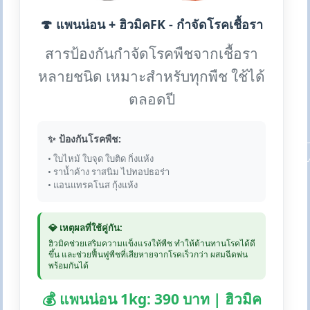
🍄 แพนน่อน + ฮิวมิคFK - กำจัดโรคเชื้อรา
สารป้องกันกำจัดโรคพืชจากเชื้อรา
หลายชนิด เหมาะสำหรับทุกพืช ใช้ได้
ตลอดปี
✨ ป้องกันโรคพืช:
• ใบไหม้ ใบจุด ใบติด กิ่งแห้ง
• ราน้ำค้าง ราสนิม ไปทอปธอร่า
• แอนแทรคโนส กุ้งแห้ง
💎 เหตุผลที่ใช้คู่กัน:
ฮิวมิคช่วยเสริมความแข็งแรงให้พืช ทำให้ต้านทานโรคได้ดี
ขึ้น และช่วยฟื้นฟูพืชที่เสียหายจากโรคเร็วกว่า ผสมฉีดพ่น
พร้อมกันได้
💰 แพนน่อน 1kg: 390 บาท | ฮิวมิค