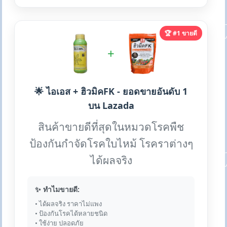
🏆 #1 ขายดี
+
🌟 ไอเอส + ฮิวมิคFK - ยอดขายอันดับ 1
บน Lazada
สินค้าขายดีที่สุดในหมวดโรคพืช
ป้องกันกำจัดโรคใบไหม้ โรคราต่างๆ
ได้ผลจริง
✨ ทำไมขายดี:
• ได้ผลจริง ราคาไม่แพง
• ป้องกันโรคได้หลายชนิด
• ใช้ง่าย ปลอดภัย