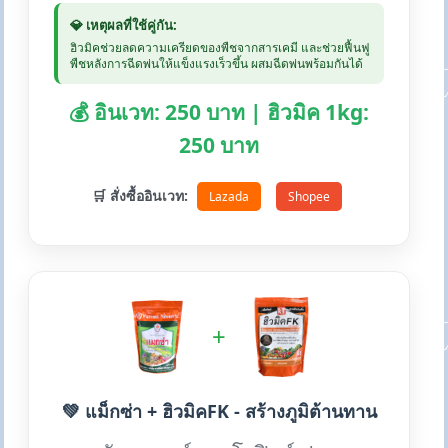
💎 เหตุผลที่ใช้คู่กัน:
ฮิวมิคช่วยลดความเครียดของพืชจากสารเคมี และช่วยฟื้นฟู
พืชหลังการฉีดพ่นให้แข็งแรงเร็วขึ้น ผสมฉีดพ่นพร้อมกันได้
💰 อินเวท: 250 บาท | ฮิวมิค 1kg:
250 บาท
🛒 สั่งซื้ออินเวท:
Lazada
Shopee
+
💚 แม็กซ่า + ฮิวมิคFK - สร้างภูมิต้านทาน