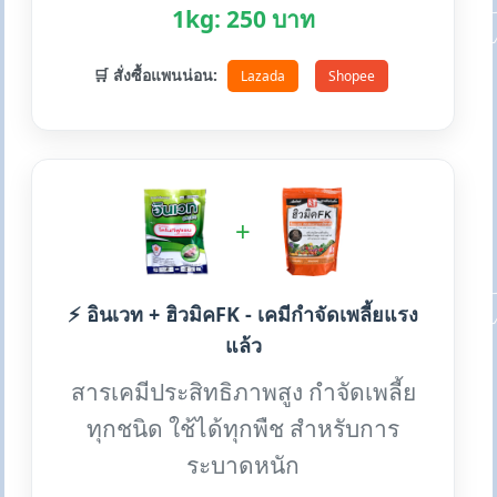
1kg: 250 บาท
🛒 สั่งซื้อแพนน่อน:
Lazada
Shopee
+
⚡ อินเวท + ฮิวมิคFK - เคมีกำจัดเพลี้ยแรง
แล้ว
สารเคมีประสิทธิภาพสูง กำจัดเพลี้ย
ทุกชนิด ใช้ได้ทุกพืช สำหรับการ
ระบาดหนัก