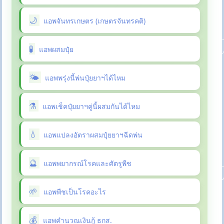
แอพจันทรเกษตร (เกษตรจันทรคติ)
แอพผสมปุ๋ย
แอพพรุ่งนี้พ่นปุ๋ยยาฯได้ไหม
แอพเช็คปุ๋ยยาฯคู่นี้ผสมกันได้ไหม
แอพแปลงอัตราผสมปุ๋ยยาฯฉีดพ่น
แอพพยากรณ์โรคและศัตรูพืช
แอพพืชเป็นโรคอะไร
แอพคำนวณเงินกู้ ธกส.