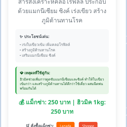
สารสังเคราะห์คลอโรฟิลล์ ประกอบ
ด้วยแมกนีเซียม ซิงค์ เร่งเขียว สร้าง
ภูมิต้านทานโรค
✨ ประโยชน์เด่น:
• เร่งใบเขียวเข้ม เพิ่มคลอโรฟิลล์
• สร้างภูมิต้านทานโรค
• เสริมแมกนีเซียม ซิงค์
💎 เหตุผลที่ใช้คู่กัน:
ฮิวมิคช่วยเพิ่มการดูดซับแมกนีเซียมและซิงค์ ทำให้ใบเขียว
เข้มกว่า และสร้างภูมิต้านทานได้ดีกว่าใช้เดี่ยว ผสมฉีดพ่น
พร้อมกันได้
💰 แม็กซ่า: 250 บาท | ฮิวมิค 1kg:
250 บาท
🛒 สั่งซื้อแม็กซ่า:
Lazada
Shopee