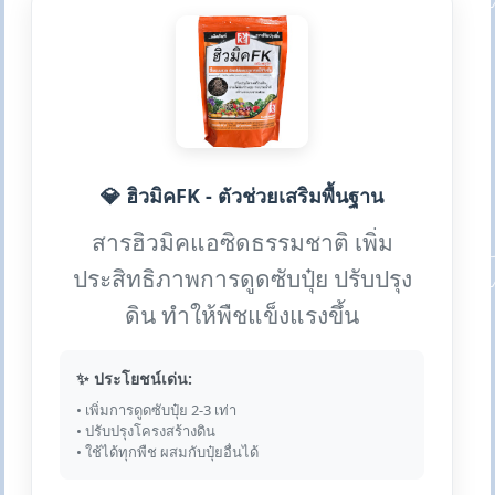
💎 ฮิวมิคFK - ตัวช่วยเสริมพื้นฐาน
สารฮิวมิคแอซิดธรรมชาติ เพิ่ม
ประสิทธิภาพการดูดซับปุ๋ย ปรับปรุง
ดิน ทำให้พืชแข็งแรงขึ้น
✨ ประโยชน์เด่น:
• เพิ่มการดูดซับปุ๋ย 2-3 เท่า
• ปรับปรุงโครงสร้างดิน
• ใช้ได้ทุกพืช ผสมกับปุ๋ยอื่นได้