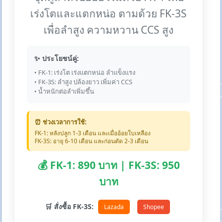
เร่งโตและแตกหน่อ ตามด้วย FK-3S
เพื่อลำสูง ความหวาน CCS สูง
✨ ประโยชน์คู่:
• FK-1: เร่งโต เร่งแตกหน่อ ลำแข็งแรง
• FK-3S: ลำสูง ปล้องยาว เพิ่มค่า CCS
• น้ำหนักต่อลำเพิ่มขึ้น
⏰ ช่วงเวลาการใช้:
FK-1: หลังปลูก 1-3 เดือน และเมื่ออ้อยใบเหลือง
FK-3S: อายุ 6-10 เดือน และก่อนตัด 2-3 เดือน
💰 FK-1: 890 บาท | FK-3S: 950
บาท
🛒 สั่งซื้อ FK-3S:
Lazada
Shopee