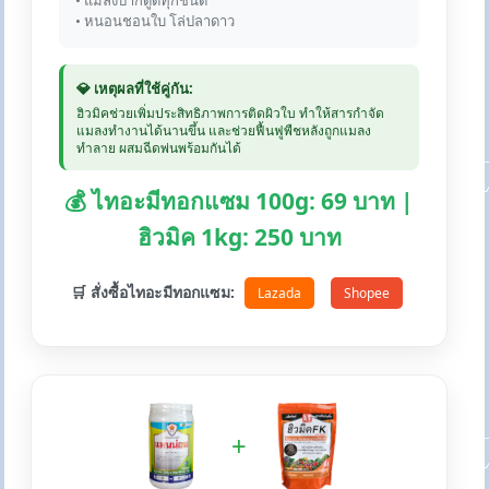
• แมลงปากดูดทุกชนิด
• หนอนชอนใบ โล่ปลาดาว
💎 เหตุผลที่ใช้คู่กัน:
ฮิวมิคช่วยเพิ่มประสิทธิภาพการติดผิวใบ ทำให้สารกำจัด
แมลงทำงานได้นานขึ้น และช่วยฟื้นฟูพืชหลังถูกแมลง
ทำลาย ผสมฉีดพ่นพร้อมกันได้
💰 ไทอะมีทอกแซม 100g: 69 บาท |
ฮิวมิค 1kg: 250 บาท
🛒 สั่งซื้อไทอะมีทอกแซม:
Lazada
Shopee
+