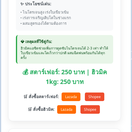
✨ ประโยชน์เด่น:
• ไนโตรเจนสูง เร่งใบเขียวเข้ม
• เร่งการเจริญเติบโตในช่วงแรก
• ผสมสูตรเองได้ตามต้องการ
💎 เหตุผลที่ใช้คู่กัน:
ฮิวมิคแอซิดช่วยเพิ่มการดูดซับไนโตรเจนได้ 2-3 เท่า ทำให้
ใบเขียวเข้มและโตเร็วกว่าปกติ ผสมฉีดพ่นพร้อมกันได้ทุก
ครั้ง
💰 สตาร์เฟอร์: 250 บาท | ฮิวมิค
1kg: 250 บาท
🛒 สั่งซื้อสตาร์เฟอร์:
Lazada
Shopee
🛒 สั่งซื้อฮิวมิค:
Lazada
Shopee