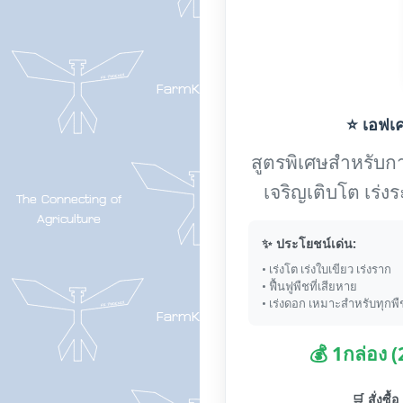
⭐ เอฟเค-
สูตรพิเศษสำหรับการ
เจริญเติบโต เร่
✨ ประโยชน์เด่น:
• เร่งโต เร่งใบเขียว เร่งราก
• ฟื้นฟูพืชที่เสียหาย
• เร่งดอก เหมาะสำหรับทุกพื
💰 1กล่อง 
🛒 สั่งซื้