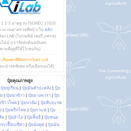
บ 1 2 3 มาตฐาน ISO/IEC 17025
คำนวณค่าตรวจที่หน้าเว็บ
คลิก
ห้อง LAB (ไปรษณีย์,เคอรี่,แฟรช)
ไลน์ (เราจัดส่งต้นฉบับผล
ามที่อยู่ที่ให้ไว้เช่นกัน)
ย
เลือกค่าที่ต้องการวิเคราะห์
นะนำลดพิเศษ หรือเลือกเองได้]
ปุ๋ยคุณภาพสูง
|
ปุ๋ยทุเรียน
|
ปุ๋ยมันสำปะหลัง
|
ปุ๋ย
อย
|
ปุ๋ยนาข้าว
|
ปุ๋ยยางพารา
|
ปุ๋ย
๋ยข้าวโพด
|
ปุ๋ยปาล์ม
|
ปุ๋ยสับปะรด
ง
|
ปุ๋ยพริกไทย
|
ปุ๋ยกาแฟ
|
ปุ๋ย
ส้ม
|
ปุ๋ยลำไย
|
ปุ๋ยลิ้นจี่
|
ปุ๋ยหน่อ
กระเจี๊ยบเขียว
|
ปุ๋ยมังคุด
|
ปุ๋ยมัน