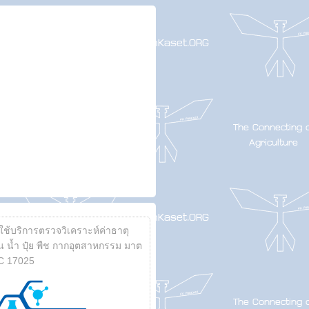
้ใช้บริการตรวจวิเคราะห์ค่าธาตุ
 น้ำ ปุ๋ย พืช กากอุตสาหกรรม มาต
C 17025