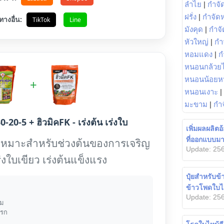
ลำไย
|
กำจัด
ฝรั่ง
|
กำจัด
ทางอื่น:
TikTok
Line
มังคุด
|
กำจั
หัวใหญ่
|
กำ
หอมแดง
|
ก
หนอนกล้วยไ
หนอนน้อยห
+
หนอนเงาะ
|
มะขาม
|
กำ
0-20-5 + ฮิวมิคFK - เร่งต้น เร่งใบ
เพิ่มผลผลิตอ
ที่ออกแบบมา
เหมาะสำหรับช่วงต้นของการเจริญ
Update: 256
ร่งใบเขียว เร่งต้นแข็งแรง
ปุ๋ยสำหรับข
ข้าวโพดใบไห
Update: 256
้ม
แรก