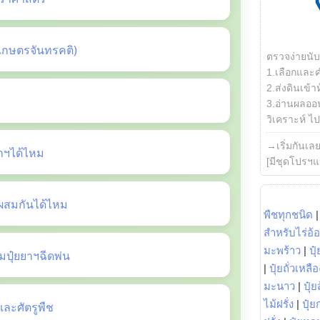
เกษตรจันทรคติ)
ตรวจง่ายนั
1.เลือกและ
2.ส่งดินเข้า
3.อ่านผลออน
วิเคราะห์ ไปต
→เริ่มกันเล
ยาฯได้ไหม
[มีชุดโปรฯแ
ี้ผสมกันได้ไหม
พืชทุกชนิด
สำหรับไร่อ้
มะพร้าว
|
ปุ
ปุ๋ยยาฯฉีดพ่น
|
ปุ๋ยถั่วเหลือ
มะนาว
|
ปุ๋ย
ไม้ฝรั่ง
|
ปุ๋ย
ะศัตรูพืช