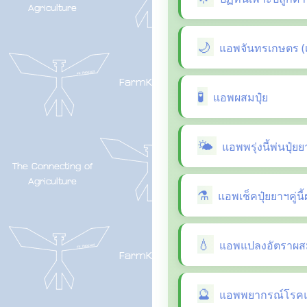
แอพจันทรเกษตร (
แอพผสมปุ๋ย
แอพพรุ่งนี้พ่นปุ๋ย
แอพเช็คปุ๋ยยาฯคู่น
แอพแปลงอัตราผสม
แอพพยากรณ์โรคแล