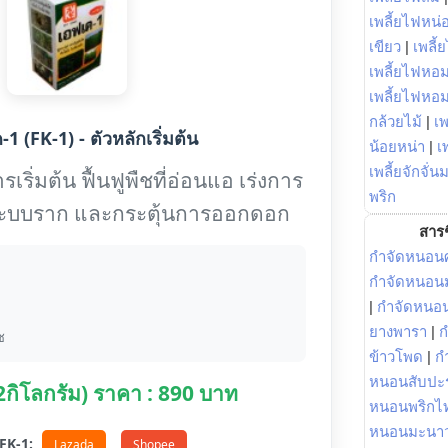
เพลี้ยไฟหน่อ
เขียว
|
เพลี้
เพลี้ยไฟหอม
เพลี้ยไฟหอ
กล้วยไม้
|
เพ
1 (FK-1) - ตัวหลักเริ่มต้น
น้อยหน่า
|
เ
เพลี้ยจักจั่น
เริ่มต้น ฟื้นฟูพืชที่อ่อนแอ เร่งการ
พริก
งระบบราก และกระตุ้นการออกดอก
สารช
กำจัดหนอนศ
กำจัดหนอนม
|
กำจัดหนอ
ยางพารา
|
ก
ช
ข้าวโพด
|
ก
หนอนสับปะ
(2กิโลกรัม) ราคา : 890 บาท
หนอนพริกไ
หนอนมะนา
อ FK-1:
Lazada
Shopee