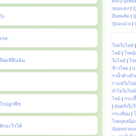
ฝรั่ง
|
ปุ๋ยหอ
หอมแดง
|
ป
ไร
อินทผลัม
|
ป
ปุ๋ยมะม่วง
|
ธกส.
โรคใบไหม้
ไหม้
|
โรคอ้
ยมที่ดินฉัน
ใบไหม้
|
โร
ข้าวโพด
|
ป
ราน้ำค้างถั่
กาแฟใบไหม
ลำไยใบไหม้
ไหม้
|
กระเจ
รปลูกพืช
|
มันฝรั่งใบใ
กระเทียม
|
โรคจุดสนิมก
ักอะไรได้
น้อยหน่าดอก