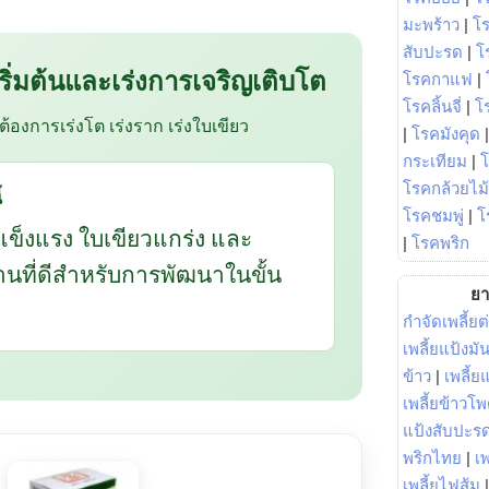
มะพร้าว
|
โ
สับปะรด
|
โ
 เริ่มต้นและเร่งการเจริญเติบโต
โรคกาแฟ
|
โรคลิ้นจี่
|
โร
อต้องการเร่งโต เร่งราก เร่งใบเขียว
|
โรคมังคุด
กระเทียม
|
โรคกล้วยไม้
้
โรคชมพู่
|
โ
แข็งแรง ใบเขียวแกร่ง และ
|
โรคพริก
ฐานที่ดีสำหรับการพัฒนาในขั้น
ยา
กำจัดเพลี้ยต
เพลี้ยแป้งม
ข้าว
|
เพลี้
เพลี้ยข้าวโ
แป้งสับปะร
พริกไทย
|
เ
เพลี้ยไฟส้ม