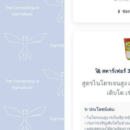
📱 ช่อง
🚀 สตาร์เฟอร์ 3
สูตรไนโตรเจนสูง 
เติบโต เ
✨ ประโยชน์เด่น:
• ไนโตรเจนสูง เร่งใบเขียวเข
• เร่งการเจริญเติบโตในช่วง
• ผสมสูตรเองได้ตามต้องการ