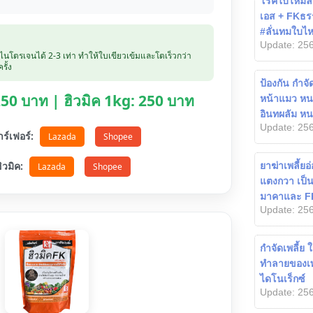
โรคใบไหม้ลีล
เอส + FKธรร
#ลั่นทมใบไห
Update: 256
บไนโตรเจนได้ 2-3 เท่า ทำให้ใบเขียวเข้มและโตเร็วกว่า
รั้ง
ป้องกัน กำจ
 250 บาท | ฮิวมิค 1kg: 250 บาท
หน้าแมว หน
อินทผลัม หนอ
Update: 256
ตาร์เฟอร์:
Lazada
Shopee
อฮิวมิค:
ยาฆ่าเพลี้ย
Lazada
Shopee
แตงกวา เป็
มาคาและ FK
Update: 256
กำจัดเพลี้ย 
ทำลายของเพลี
ไดโนเร็กซ์
Update: 256