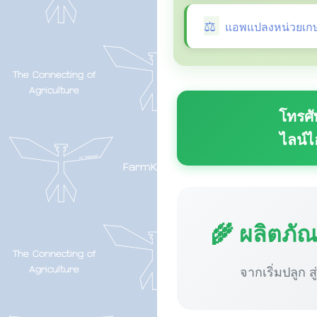
แอพแปลงหน่วยเก
โทรศั
ไลน์ไ
🌾 ผลิตภั
จากเริ่มปลูก ส