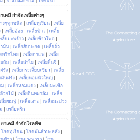
ม้
|
ราแป้งมะขาม
|
โรคพริก
าเคมี กำจัดเพลี้ยต่างๆ
่างๆทุกชนิด
|
เพลี้ยทุเรียน
|
เพลี้ย
ง
|
เพลี้ยอ้อย
|
เพลี้ยข้าว
|
เพลี้ย
พลี้ยมะพร้าว
|
เพลี้ยข้าวโพด
|
้ำมัน
|
เพลี้ยสับปะรด
|
เพลี้ยถั่ว
้ยพริกไทย
|
เพลี้ยกาแฟ
|
เพลี้ย
ี้ยส้ม
|
เพลี้ยลำไย
|
เพลี้ยลิ้นจี่
|
ฝรั่ง
|
เพลี้ยกระเจี๊ยบเขียว
|
เพลี้ย
ยมันฝรั่ง
|
เพลี้ยหอมหัวใหญ่
|
ยม
|
เพลี้ยหอมแดง
|
เพลี้ยมะเขือ
กล้วยไม้
|
เพลี้ยอินทผาลัม
|
เพลี้ย
พลี้ยชมพู่
|
เพลี้ยเงาะ
|
เพลี้ยมะม่วง
าม
|
เพลี้ยพริก
ยาเคมี กำจัดโรคพืช
|
โรคทุเรียน
|
โรคมันสำปะหลัง
|
รคข้าว
|
โรคยางพารา
|
โรค