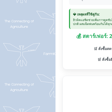
💎 เหตุผลที่ใช้คู่กัน:
ฮิวมิคแอซิดช่วยเพิ่มการดูดซั
ปกติ ผสมฉีดพ่นพร้อมกันได้ทุกค
💰 สตาร์เฟอร์:
🛒 สั่งซื้อส
🛒 สั่งซื้