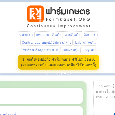
หน้าแรก
บทความ
สินค้า
ตามสินค้า
ติดต่อเรา
Central Lab ห้องปฏิบัติการกลาง
iLab ตรวจดิน
รับจ้างผลิตปุ๋ยยาฯOEM
แอพผสมปุ๋ย
English
📱 ติดตั้งแอพมือถือ ฟาร์มเกษตร ฟรี!ไม่มีเงื่อนไข
(รวมแอพผสมปุ๋ย และแอพเกษตรอื่นๆไว้ในแอพนี้)
iLab.work ผู
อาหารใน ดิน
ฐาน ISO/IE
ราศาสตร์