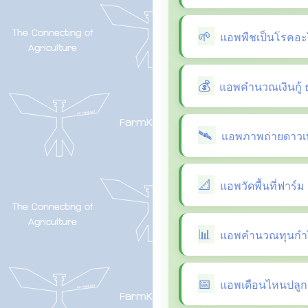
แอพพืชเป็นโรคอะ
แอพคำนวณเงินกู้ 
แอพภาพถ่ายดาวเที
แอพวัดพื้นที่ฟาร์ม
แอพคำนวณทุนกำไ
แอพเดือนไหนปลูกผ