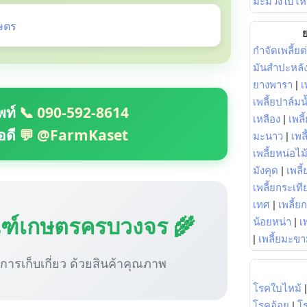
มะม่วงใบไห
ษตร
ย
กำจัดเพลี้ยต
มันสำปะหลั
ยางพารา
|
เ
เพลี้ยปาล์มน
พท์
📞 090-592-8614
เหลือง
|
เพลี
อดี
💬 @FarmKaset
มะนาว
|
เพล
เพลี้ยหน่อไม้
มังคุด
|
เพลี้
เพลี้ยกระเที
เทศ
|
เพลี้ย
ณฑ์เกษตรครบวงจร 🌾
น้อยหน่า
|
เ
|
เพลี้ยมะข
ู่การเก็บเกี่ยว ด้วยสินค้าคุณภาพ
โรคใบไหม้
โรคอ้อย
|
โ