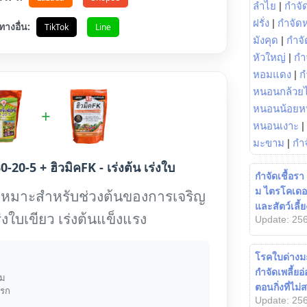
ลำไย
|
กำจัด
ฝรั่ง
|
กำจัด
ทางอื่น:
TikTok
Line
มังคุด
|
กำจั
หัวใหญ่
|
กำ
หอมแดง
|
ก
หนอนกล้วยไ
หนอนน้อยห
+
หนอนเงาะ
|
มะขาม
|
กำ
0-20-5 + ฮิวมิคFK - เร่งต้น เร่งใบ
กำจัดเชื้อร
ม ไตรโคเดอร
เหมาะสำหรับช่วงต้นของการเจริญ
และสัตว์เลี้ย
ร่งใบเขียว เร่งต้นแข็งแรง
Update: 256
โรคใบด่างมะ
กำจัดเพลี้ย
้ม
ตอนกิ่งที่ไม
แรก
Update: 256