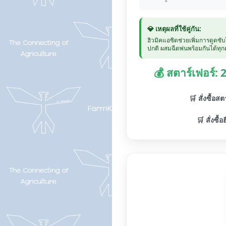
💎 เหตุผลที่ใช้คู่กัน:
ฮิวมิคแอซิดช่วยเพิ่มการดูดซั
ปกติ ผสมฉีดพ่นพร้อมกันได้ทุกค
💰 สตาร์เฟอร์:
🛒 สั่งซื้อส
🛒 สั่งซื้