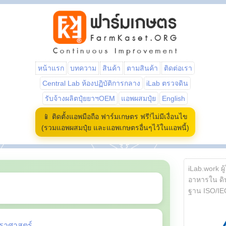
หน้าแรก
บทความ
สินค้า
ตามสินค้า
ติดต่อเรา
Central Lab ห้องปฏิบัติการกลาง
iLab ตรวจดิน
รับจ้างผลิตปุ๋ยยาฯOEM
แอพผสมปุ๋ย
English
📱 ติดตั้งแอพมือถือ ฟาร์มเกษตร ฟรี!ไม่มีเงื่อนไข
(รวมแอพผสมปุ๋ย และแอพเกษตรอื่นๆไว้ในแอพนี้)
iLab.work ผู
อาหารใน ดิน
ฐาน ISO/IE
ราศาสตร์