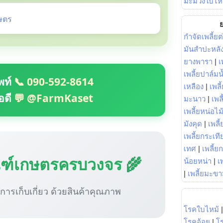
มะม่วงใบไห
ษตร
ย
กำจัดเพลี้ยต
มันสำปะหลั
ยางพารา
|
เ
เพลี้ยปาล์มน
พท์
📞 090-592-8614
เหลือง
|
เพลี
อดี
💬 @FarmKaset
มะนาว
|
เพล
เพลี้ยหน่อไม้
มังคุด
|
เพลี้
เพลี้ยกระเที
เทศ
|
เพลี้ย
ณฑ์เกษตรครบวงจร 🌾
น้อยหน่า
|
เ
|
เพลี้ยมะข
ู่การเก็บเกี่ยว ด้วยสินค้าคุณภาพ
โรคใบไหม้
โรคอ้อย
|
โ