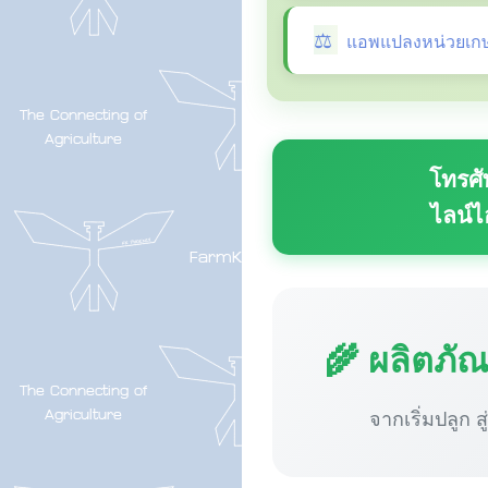
แอพแปลงหน่วยเก
โทรศั
ไลน์ไ
🌾 ผลิตภั
จากเริ่มปลูก ส