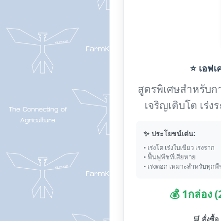
⭐ เอฟเค-
สูตรพิเศษสำหรับการ
เจริญเติบโต เร่
✨ ประโยชน์เด่น:
• เร่งโต เร่งใบเขียว เร่งราก
• ฟื้นฟูพืชที่เสียหาย
• เร่งดอก เหมาะสำหรับทุกพื
💰 1กล่อง 
🛒 สั่งซื้