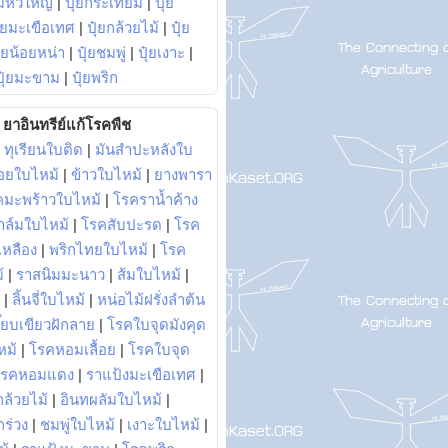
มหัวใหญ่
|
ปุ๋ยกระเทียม
|
ปุ๋ย
ุ๋ยมะเขือเทศ
|
ปุ๋ยกล้วยไม้
|
ปุ๋ย
ุ๋ยน้อยหน่า
|
ปุ๋ยชมพู่
|
ปุ๋ยเงาะ
|
ปุ๋ยมะขาม
|
ปุ๋ยพริก
ยาอินทรีย์แก้โรคพืช
|
ทุเรียนใบติด
|
มันสำปะหลังใบ
อยใบไหม้
|
ข้าวใบไหม้
|
ยางพารา
คมะพร้าวใบไหม้
|
โรคราน้ำค้าง
าล์มใบไหม้
|
โรคสับปะรด
|
โรค
วเหลือง
|
พริกไทยใบไหม้
|
โรค
้
|
ราสนิมมะนาว
|
ส้มใบไหม้
|
|
ลิ้นจี่ใบไหม้
|
หน่อไม้ฝรั่งลำต้น
ี๊ยบเขียวฝักลาย
|
โรคใบจุดมังคุด
หม้
|
โรคหอมเลื้อย
|
โรคใบจุด
โรคหอมแดง
|
ราแป้งมะเขือเทศ
|
ล้วยไม้
|
อินทผลัมใบไหม้
|
ร่วง
|
ชมพู่ใบไหม้
|
เงาะใบไหม้
|