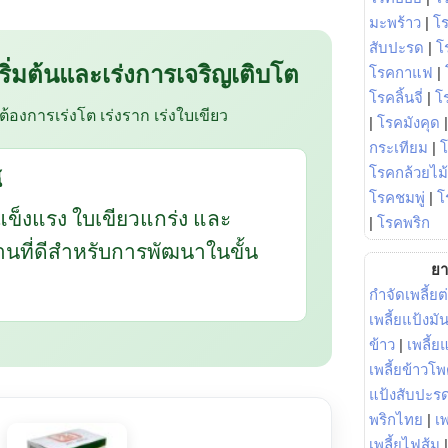
มะพร้าว
|
โ
สับปะรด
|
โ
 เริ่มต้นและเร่งการเจริญเติบโต
โรคกาแฟ
|
โรคลิ้นจี่
|
โร
อต้องการเร่งโต เร่งราก เร่งใบเขียว
|
โรคมังคุด
กระเทียม
|
โรคกล้วยไม้
้
โรคชมพู่
|
โ
แข็งแรง ใบเขียวแกร่ง และ
|
โรคพริก
ฐานที่ดีสำหรับการพัฒนาในขั้น
ยา
กำจัดเพลี้ยต
เพลี้ยแป้งม
ข้าว
|
เพลี้
เพลี้ยข้าวโ
แป้งสับปะร
พริกไทย
|
เ
เพลี้ยไฟส้ม