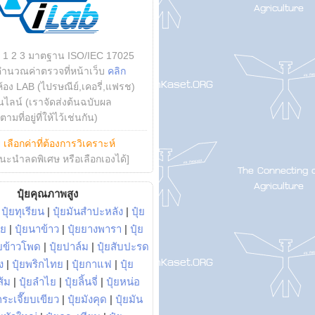
บ 1 2 3 มาตฐาน ISO/IEC 17025
คำนวณค่าตรวจที่หน้าเว็บ
คลิก
ห้อง LAB (ไปรษณีย์,เคอรี่,แฟรช)
ไลน์ (เราจัดส่งต้นฉบับผล
ามที่อยู่ที่ให้ไว้เช่นกัน)
ย
เลือกค่าที่ต้องการวิเคราะห์
นะนำลดพิเศษ หรือเลือกเองได้]
ปุ๋ยคุณภาพสูง
|
ปุ๋ยทุเรียน
|
ปุ๋ยมันสำปะหลัง
|
ปุ๋ย
อย
|
ปุ๋ยนาข้าว
|
ปุ๋ยยางพารา
|
ปุ๋ย
๋ยข้าวโพด
|
ปุ๋ยปาล์ม
|
ปุ๋ยสับปะรด
ง
|
ปุ๋ยพริกไทย
|
ปุ๋ยกาแฟ
|
ปุ๋ย
ส้ม
|
ปุ๋ยลำไย
|
ปุ๋ยลิ้นจี่
|
ปุ๋ยหน่อ
กระเจี๊ยบเขียว
|
ปุ๋ยมังคุด
|
ปุ๋ยมัน