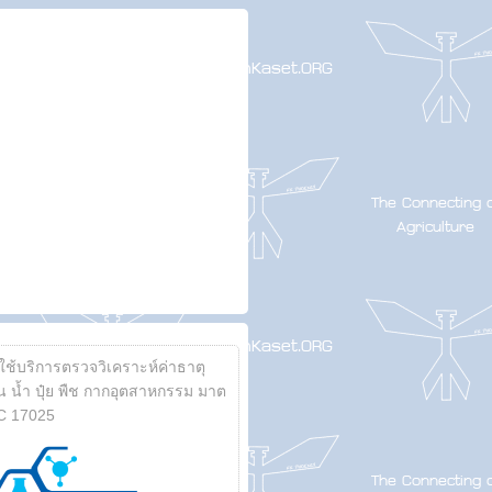
้ใช้บริการตรวจวิเคราะห์ค่าธาตุ
 น้ำ ปุ๋ย พืช กากอุตสาหกรรม มาต
C 17025