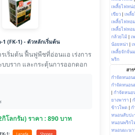
เพลี้ยไฟหน่อ
เขียว
|
เพลี้
เพลี้ยไฟหอม
เพลี้ยไฟหอ
กล้วยไม้
|
เพ
1 (FK-1) - ตัวหลักเริ่มต้น
น้อยหน่า
|
เ
เพลี้ยจักจั่น
เริ่มต้น ฟื้นฟูพืชที่อ่อนแอ เร่งการ
พริก
งระบบราก และกระตุ้นการออกดอก
สารช
กำจัดหนอนศ
กำจัดหนอนม
|
กำจัดหนอ
ยางพารา
|
ก
ช
ข้าวโพด
|
ก
หนอนสับปะ
(2กิโลกรัม) ราคา : 890 บาท
หนอนพริกไ
หนอนมะนา
อ FK-1:
Lazada
Shopee