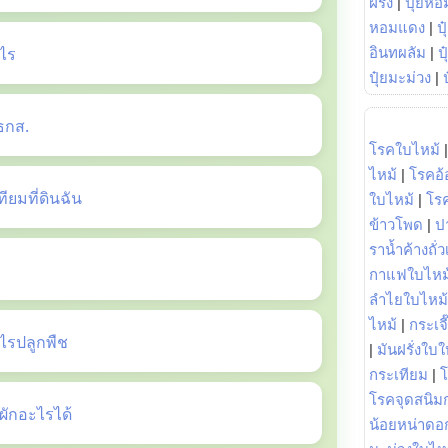
ฝรั่ง
|
ปุ๋ยหอ
หอมแดง
|
ป
ไร
อินทผลัม
|
ป
ปุ๋ยมะม่วง
|
ธกส.
โรคใบไหม้
ไหม้
|
โรคอ้
ยมที่ดินฉัน
ใบไหม้
|
โร
ข้าวโพด
|
ป
ราน้ำค้างถั่
กาแฟใบไหม
ลำไยใบไหม้
ไหม้
|
กระเจ
รปลูกพืช
|
มันฝรั่งใบใ
กระเทียม
|
โรคจุดสนิมก
ักอะไรได้
น้อยหน่าดอก