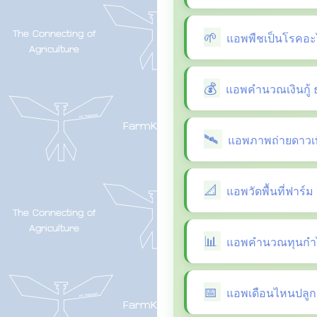
แอพพืชเป็นโรคอะ
แอพคำนวณเงินกู้ 
แอพภาพถ่ายดาวเที
แอพวัดพื้นที่ฟาร์ม
แอพคำนวณทุนกำไ
แอพเดือนไหนปลูกผ