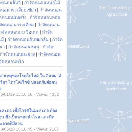
หนอนลิ้นจี่
|
กำจัดหนอนหน่อไม้
หนอนกระเจี๊ยบเขียว
|
กำจัดหนอน
ดหนอนมันฝรั่ง
|
กำจัดหนอนหอม
จัดหนอนกระเทียม
|
กำจัดหนอน
ำจัดหนอนมะเขือเทศ
|
กำจัด
ม้
|
กำจัดหนอนอินทผาลัม
|
กำจัด
น่า
|
กำจัดหนอนชมพู่
|
กำจัด
กำจัดหนอนมะม่วง
|
กำจัดหนอน
จัดหนอนพริก
า สาเหตุของโรคใบไหม้ ใน อินทผาลั
์มา ไตรโคเร็กซ์ ปลอดภัยต่อคน
ง
6/01/19 13:16:16 - Views: 4332
ละกอ เชื้อไวรัสในมะละกอ ต้อง
อ่อน ซึ่งเป็นพาหะนำโรค และมีด
่สะอาดก็มีส่วน
3/06/10 16:16:45 - Views: 7187