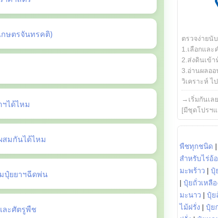
เกษตรจันทรคติ)
ตรวจง่ายนั
1.เลือกและ
2.ส่งดินเข้า
3.อ่านผลออน
วิเคราะห์ ไปต
→เริ่มกันเล
ยาฯได้ไหม
[มีชุดโปรฯแ
ี้ผสมกันได้ไหม
พืชทุกชนิด
สำหรับไร่อ้
มะพร้าว
|
ปุ
ปุ๋ยยาฯฉีดพ่น
|
ปุ๋ยถั่วเหลือ
มะนาว
|
ปุ๋ย
ไม้ฝรั่ง
|
ปุ๋ย
ะศัตรูพืช