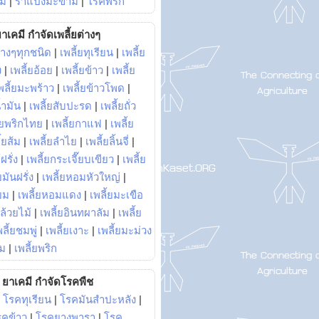
ม้
|
ราแป้งมะขาม
|
โรคพริก
าเคมี กำจัดเพลี้ยต่างๆ
่างๆทุกชนิด
|
เพลี้ยทุเรียน
|
เพลี้ย
ง
|
เพลี้ยอ้อย
|
เพลี้ยข้าว
|
เพลี้ย
พลี้ยมะพร้าว
|
เพลี้ยข้าวโพด
|
้ำมัน
|
เพลี้ยสับปะรด
|
เพลี้ยถั่ว
้ยพริกไทย
|
เพลี้ยกาแฟ
|
เพลี้ย
ี้ยส้ม
|
เพลี้ยลำไย
|
เพลี้ยลิ้นจี่
|
ฝรั่ง
|
เพลี้ยกระเจี๊ยบเขียว
|
เพลี้ย
ยมันฝรั่ง
|
เพลี้ยหอมหัวใหญ่
|
ยม
|
เพลี้ยหอมแดง
|
เพลี้ยมะเขือ
กล้วยไม้
|
เพลี้ยอินทผาลัม
|
เพลี้ย
พลี้ยชมพู่
|
เพลี้ยเงาะ
|
เพลี้ยมะม่วง
าม
|
เพลี้ยพริก
ยาเคมี กำจัดโรคพืช
|
โรคทุเรียน
|
โรคมันสำปะหลัง
|
รคข้าว
|
โรคยางพารา
|
โรค