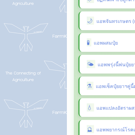
แอพจันทรเกษตร (
แอพผสมปุ๋ย
แอพพรุ่งนี้พ่นปุ๋ย
แอพเช็คปุ๋ยยาฯคู่น
แอพแปลงอัตราผสม
แอพพยากรณ์โรคแล