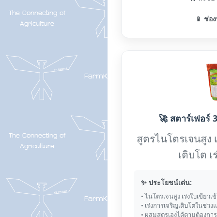
📱 ช่อง
🚀 สตาร์เฟอร์ 3
สูตรไนโตรเจนสูง 
เติบโต เ
✨ ประโยชน์เด่น:
• ไนโตรเจนสูง เร่งใบเขียวเข
• เร่งการเจริญเติบโตในช่วง
• ผสมสูตรเองได้ตามต้องการ