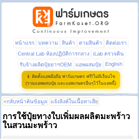
หน้าแรก
บทความ
สินค้า
ตามสินค้า
ติดต่อเรา
Central Lab ห้องปฏิบัติการกลาง
iLab ตรวจดิน
English
รับจ้างผลิตปุ๋ยยาฯOEM
แอพผสมปุ๋ย
📱 ติดตั้งแอพมือถือ ฟาร์มเกษตร ฟรี!ไม่มีเงื่อนไข
(รวมแอพผสมปุ๋ย และแอพเกษตรอื่นๆไว้ในแอพนี้)
<กลับหน้าค้นข้อมูล
แจ้งลิงค์ในเนื้อหาเสีย
การใช้ปุ๋ยทางใบเพิ่มผลผลิตมะพร้าว
ในสวนมะพร้าว