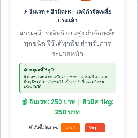
⚡ อินเวท + ฮิวมิคFK - เคมีกำจัดเพลี้ย
แรงแล้ว
สารเคมีประสิทธิภาพสูง กำจัดเพลี้ย
ทุกชนิด ใช้ได้ทุกพืช สำหรับการ
ระบาดหนัก
💎 เหตุผลที่ใช้คู่กัน:
ฮิวมิคช่วยลดความเครียดของพืชจากสารเคมี และช่วย
ฟื้นฟูพืชหลังการฉีดพ่นให้แข็งแรงเร็วขึ้น ผสมฉีดพ่น
พร้อมกันได้
💰 อินเวท: 250 บาท | ฮิวมิค 1kg:
250 บาท
🛒 สั่งซื้ออินเวท:
Lazada
Shopee