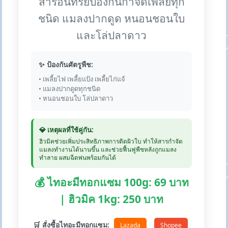
สารอินทรีย์ป้องกันกำจัดเพลี้ยทุก
ชนิด แมลงปากดูด หนอนชอนใบ
และโล่ปลาดาว
✨ ป้องกันศัตรูพืช:
• เพลี้ยไฟ เพลี้ยแป้ง เพลี้ยไก่แจ้
• แมลงปากดูดทุกชนิด
• หนอนชอนใบ โล่ปลาดาว
💎 เหตุผลที่ใช้คู่กัน:
ฮิวมิคช่วยเพิ่มประสิทธิภาพการติดผิวใบ ทำให้สารกำจัด
แมลงทำงานได้นานขึ้น และช่วยฟื้นฟูพืชหลังถูกแมลง
ทำลาย ผสมฉีดพ่นพร้อมกันได้
💰 ไทอะมีทอกแซม 100g: 69 บาท
| ฮิวมิค 1kg: 250 บาท
🛒 สั่งซื้อไทอะมีทอกแซม:
Lazada
Shopee