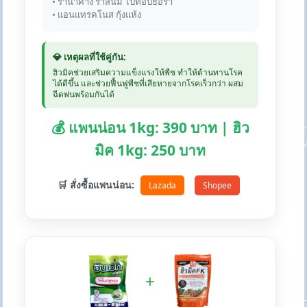
• ราน้ำค้าง ราสนิม ไปทอปธอร่า
• แอนแทรคโนส กุ้งแห้ง
💎 เหตุผลที่ใช้คู่กัน:
ฮิวมิคช่วยเสริมความแข็งแรงให้พืช ทำให้ต้านทานโรค
ได้ดีขึ้น และช่วยฟื้นฟูพืชที่เสียหายจากโรคเร็วกว่า ผสม
ฉีดพ่นพร้อมกันได้
💰 แพนน่อน 1kg: 390 บาท | ฮิว
มิค 1kg: 250 บาท
🛒 สั่งซื้อแพนน่อน:
Lazada
Shopee
+