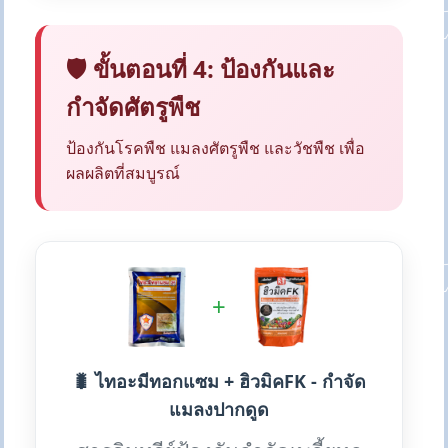
🛡️ ขั้นตอนที่ 4: ป้องกันและ
กำจัดศัตรูพืช
ป้องกันโรคพืช แมลงศัตรูพืช และวัชพืช เพื่อ
ผลผลิตที่สมบูรณ์
+
🐛 ไทอะมีทอกแซม + ฮิวมิคFK - กำจัด
แมลงปากดูด