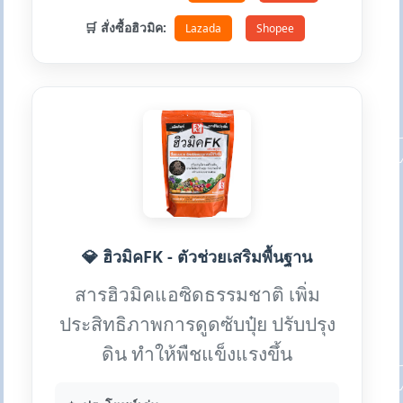
🛒 สั่งซื้อฮิวมิค:
Lazada
Shopee
💎 ฮิวมิคFK - ตัวช่วยเสริมพื้นฐาน
สารฮิวมิคแอซิดธรรมชาติ เพิ่ม
ประสิทธิภาพการดูดซับปุ๋ย ปรับปรุง
ดิน ทำให้พืชแข็งแรงขึ้น