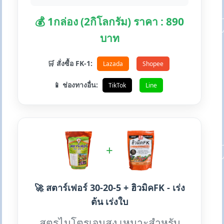
💰 1กล่อง (2กิโลกรัม) ราคา : 890
บาท
🛒 สั่งซื้อ FK-1:
Lazada
Shopee
📱 ช่องทางอื่น:
TikTok
Line
+
🚀 สตาร์เฟอร์ 30-20-5 + ฮิวมิคFK - เร่ง
ต้น เร่งใบ
สูตรไนโตรเจนสูง เหมาะสำหรับ