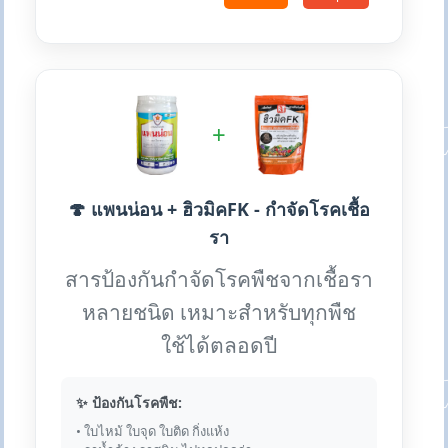
+
🍄 แพนน่อน + ฮิวมิคFK - กำจัดโรคเชื้อ
รา
สารป้องกันกำจัดโรคพืชจากเชื้อรา
หลายชนิด เหมาะสำหรับทุกพืช
ใช้ได้ตลอดปี
✨ ป้องกันโรคพืช:
• ใบไหม้ ใบจุด ใบติด กิ่งแห้ง