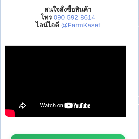
สนใจสั่งซื้อสินค้า
โทร
090-592-8614
ไลน์ไอดี
@FarmKaset