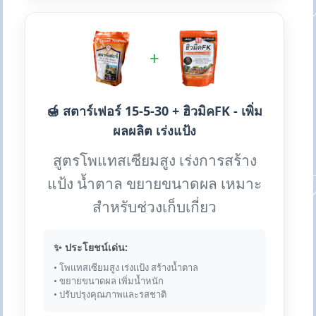
+
🍯 สตาร์เฟอร์ 15-5-30 + ฮิวมิคFK - เพิ่ม
ผลผลิต เร่งแป้ง
สูตรโพแทสเซียมสูง เร่งการสร้าง
แป้ง น้ำตาล ขยายขนาดผล เหมาะ
สำหรับช่วงเก็บเกี่ยว
✨ ประโยชน์เด่น:
• โพแทสเซียมสูง เร่งแป้ง สร้างน้ำตาล
• ขยายขนาดผล เพิ่มน้ำหนัก
• ปรับปรุงคุณภาพและรสชาติ