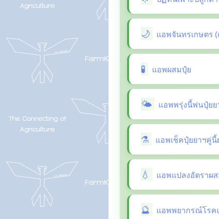
แอพจันทรเกษตร (
แอพผสมปุ๋ย
แอพพรุ่งนี้พ่นปุ๋ย
แอพเช็คปุ๋ยยาฯคู่น
แอพแปลงอัตราผสม
แอพพยากรณ์โรคแล