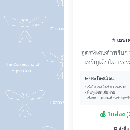
⭐ เอฟเค-
สูตรพิเศษสำหรับการ
เจริญเติบโต เร่
✨ ประโยชน์เด่น:
• เร่งโต เร่งใบเขียว เร่งราก
• ฟื้นฟูพืชที่เสียหาย
• เร่งดอก เหมาะสำหรับทุกพื
💰 1กล่อง 
🛒 สั่งซื้