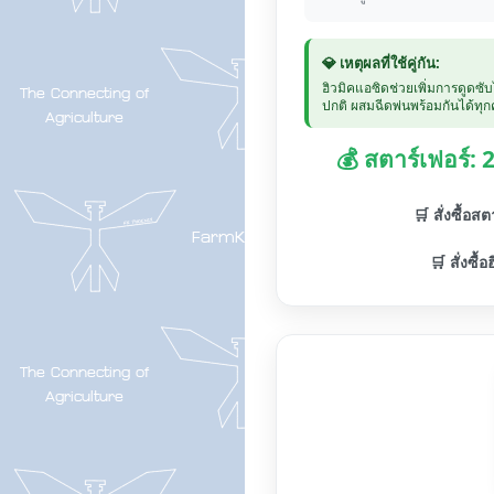
💎 เหตุผลที่ใช้คู่กัน:
ฮิวมิคแอซิดช่วยเพิ่มการดูดซั
ปกติ ผสมฉีดพ่นพร้อมกันได้ทุกค
💰 สตาร์เฟอร์:
🛒 สั่งซื้อส
🛒 สั่งซื้