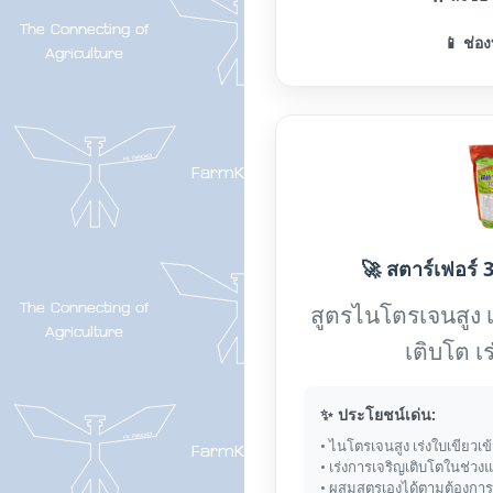
📱 ช่อง
🚀 สตาร์เฟอร์ 3
สูตรไนโตรเจนสูง 
เติบโต เ
✨ ประโยชน์เด่น:
• ไนโตรเจนสูง เร่งใบเขียวเข
• เร่งการเจริญเติบโตในช่วง
• ผสมสูตรเองได้ตามต้องการ