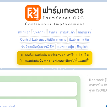
หน้าแรก
บทความ
สินค้า
ตามสินค้า
ติดต่อเรา
Central Lab ห้องปฏิบัติการกลาง
iLab ตรวจดิน
รับจ้างผลิตปุ๋ยยาฯOEM
แอพผสมปุ๋ย
English
📱 ติดตั้งแอพมือถือ ฟาร์มเกษตร ฟรี!ไม่มีเงื่อนไข
(รวมแอพผสมปุ๋ย และแอพเกษตรอื่นๆไว้ในแอพนี้)
iLab.work ผู
อาหารใน ดิน
ฐาน ISO/IE
ราศาสตร์