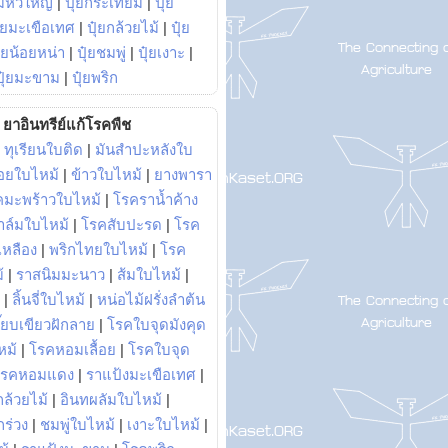
มหัวใหญ่
|
ปุ๋ยกระเทียม
|
ปุ๋ย
ุ๋ยมะเขือเทศ
|
ปุ๋ยกล้วยไม้
|
ปุ๋ย
ุ๋ยน้อยหน่า
|
ปุ๋ยชมพู่
|
ปุ๋ยเงาะ
|
ปุ๋ยมะขาม
|
ปุ๋ยพริก
ยาอินทรีย์แก้โรคพืช
|
ทุเรียนใบติด
|
มันสำปะหลังใบ
อยใบไหม้
|
ข้าวใบไหม้
|
ยางพารา
คมะพร้าวใบไหม้
|
โรคราน้ำค้าง
าล์มใบไหม้
|
โรคสับปะรด
|
โรค
วเหลือง
|
พริกไทยใบไหม้
|
โรค
้
|
ราสนิมมะนาว
|
ส้มใบไหม้
|
|
ลิ้นจี่ใบไหม้
|
หน่อไม้ฝรั่งลำต้น
ี๊ยบเขียวฝักลาย
|
โรคใบจุดมังคุด
หม้
|
โรคหอมเลื้อย
|
โรคใบจุด
โรคหอมแดง
|
ราแป้งมะเขือเทศ
|
ล้วยไม้
|
อินทผลัมใบไหม้
|
ร่วง
|
ชมพู่ใบไหม้
|
เงาะใบไหม้
|