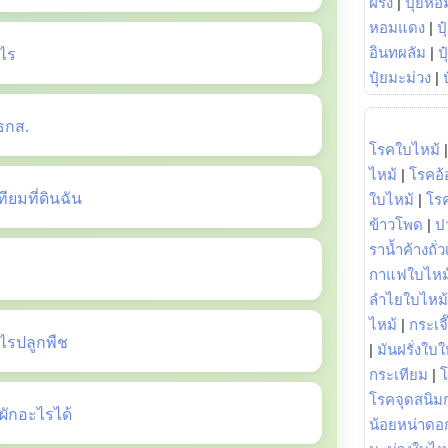
ฝรั่ง
|
ปุ๋ยหอ
หอมแดง
|
ป
ไร
อินทผลัม
|
ป
ปุ๋ยมะม่วง
|
ธกส.
โรคใบไหม้
ไหม้
|
โรคอ้
ยมที่ดินฉัน
ใบไหม้
|
โร
ข้าวโพด
|
ป
ราน้ำค้างถั่
กาแฟใบไหม
ลำไยใบไหม้
ไหม้
|
กระเจ
รปลูกพืช
|
มันฝรั่งใบใ
กระเทียม
|
โรคจุดสนิมก
ักอะไรได้
น้อยหน่าดอก