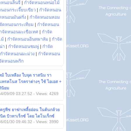
หนอนลิ้นจี่
|
กำจัดหนอนหน่อไม้
หนอนกระเจี๊ยบเขียว
|
กำจัดหนอน
ดหนอนมันฝรั่ง
|
กำจัดหนอนหอม
จัดหนอนกระเทียม
|
กำจัดหนอน
ำจัดหนอนมะเขือเทศ
|
กำจัด
ม้
|
กำจัดหนอนอินทผาลัม
|
กำจัด
น่า
|
กำจัดหนอนชมพู่
|
กำจัด
กำจัดหนอนมะม่วง
|
กำจัดหนอน
จัดหนอนพริก
ม้ ใบเหลือง ใบจุด ราสนิม รา
นแทรคโนส โรคราต่างๆ ใช้ ไอเอส +
ินิยม
4/09/09 03:27:52 - Views: 4269
ตรูพืช ยาฆ่าเพลี้ยอ่อน ในต้นกล้วย
นิด บิวทาเร็กซ์ โดย ไดโนเร็กซ์
6/01/30 09:46:32 - Views: 3990