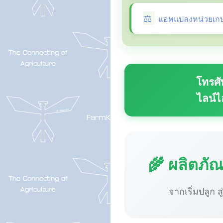
แอพแปลงหน่วยเก
โทรศั
ไลน์ไ
🌾 ผลิตภั
จากเริ่มปลูก ส