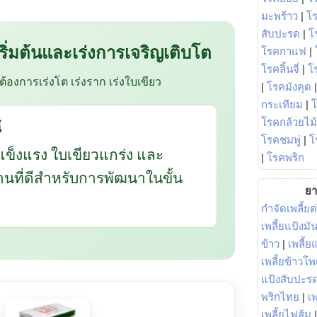
มะพร้าว
|
โ
สับปะรด
|
โ
 เริ่มต้นและเร่งการเจริญเติบโต
โรคกาแฟ
|
โรคลิ้นจี่
|
โร
อต้องการเร่งโต เร่งราก เร่งใบเขียว
|
โรคมังคุด
กระเทียม
|
โรคกล้วยไม้
้
โรคชมพู่
|
โ
แข็งแรง ใบเขียวแกร่ง และ
|
โรคพริก
ฐานที่ดีสำหรับการพัฒนาในขั้น
ยา
กำจัดเพลี้ยต
เพลี้ยแป้งม
ข้าว
|
เพลี้
เพลี้ยข้าวโ
แป้งสับปะร
พริกไทย
|
เ
เพลี้ยไฟส้ม