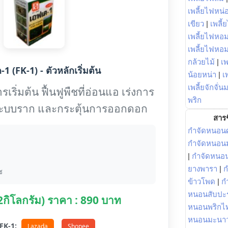
เพลี้ยไฟหน่อ
เขียว
|
เพลี้
เพลี้ยไฟหอม
เพลี้ยไฟหอ
กล้วยไม้
|
เพ
1 (FK-1) - ตัวหลักเริ่มต้น
น้อยหน่า
|
เ
เพลี้ยจักจั่น
เริ่มต้น ฟื้นฟูพืชที่อ่อนแอ เร่งการ
พริก
งระบบราก และกระตุ้นการออกดอก
สารช
กำจัดหนอนศ
กำจัดหนอนม
|
กำจัดหนอ
ยางพารา
|
ก
ช
ข้าวโพด
|
ก
หนอนสับปะ
(2กิโลกรัม) ราคา : 890 บาท
หนอนพริกไ
หนอนมะนา
อ FK-1:
Lazada
Shopee