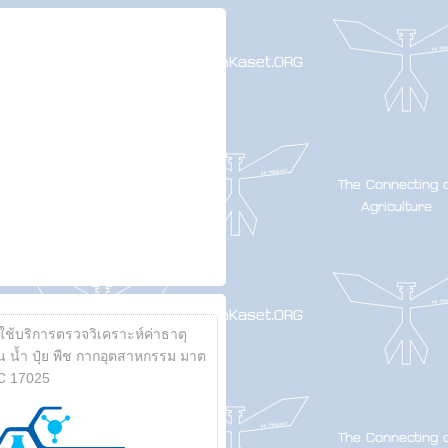
้ใช้บริการตรวจวิเคราะห์ค่าธาตุ
 น้ำ ปุ๋ย พืช กากอุตสาหกรรม มาต
C 17025