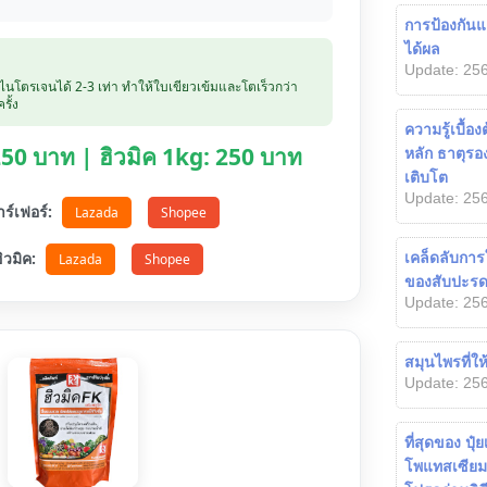
การป้องกันแ
ได้ผล
Update: 256
บไนโตรเจนได้ 2-3 เท่า ทำให้ใบเขียวเข้มและโตเร็วกว่า
รั้ง
ความรู้เบื้อ
 250 บาท | ฮิวมิค 1kg: 250 บาท
หลัก ธาตุรอง
เติบโต
Update: 256
ตาร์เฟอร์:
Lazada
Shopee
อฮิวมิค:
เคล็ดลับการ
Lazada
Shopee
ของสับปะร
Update: 256
สมุนไพรที่ใ
Update: 256
ที่สุดของ ปุ
โพแทสเซียม 