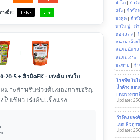
ลำไย
|
กำจัด
ฝรั่ง
|
กำจัด
ทางอื่น:
TikTok
Line
มังคุด
|
กำจั
หัวใหญ่
|
กำ
หอมแดง
|
ก
หนอนกล้วยไ
หนอนน้อยห
+
หนอนเงาะ
|
มะขาม
|
กำ
0-20-5 + ฮิวมิคFK - เร่งต้น เร่งใบ
โรคพืช ใบไห
น้ำค้าง แอ
เหมาะสำหรับช่วงต้นของการเจริญ
FKธรรมชาต
ร่งใบเขียว เร่งต้นแข็งแรง
Update: 256
กำจัดแมลงศั
และ พืชทุกช
้ม
Update: 256
แรก