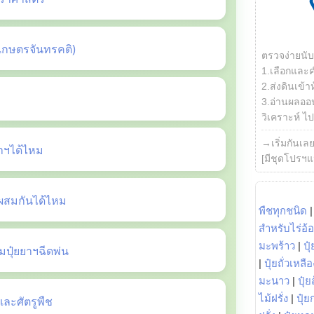
เกษตรจันทรคติ)
ตรวจง่ายนั
1.เลือกและ
2.ส่งดินเข้า
3.อ่านผลออน
วิเคราะห์ ไปต
→เริ่มกันเล
ยาฯได้ไหม
[มีชุดโปรฯแ
ี้ผสมกันได้ไหม
พืชทุกชนิด
สำหรับไร่อ้
มะพร้าว
|
ปุ
ปุ๋ยยาฯฉีดพ่น
|
ปุ๋ยถั่วเหลือ
มะนาว
|
ปุ๋ย
ไม้ฝรั่ง
|
ปุ๋ย
ะศัตรูพืช