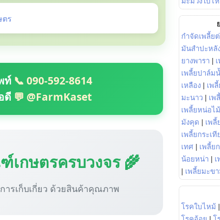
มะม่วงใบไห
ษตร
ย
กำจัดเพลี้ยต
มันสำปะหลั
ยางพารา
|
เ
เพลี้ยปาล์มน
พท์
📞 090-592-8614
เหลือง
|
เพลี
อดี
💬 @FarmKaset
มะนาว
|
เพล
เพลี้ยหน่อไม้
มังคุด
|
เพลี้
เพลี้ยกระเที
เทศ
|
เพลี้ย
ณฑ์เกษตรครบวงจร 🌾
น้อยหน่า
|
เ
|
เพลี้ยมะข
ู่การเก็บเกี่ยว ด้วยสินค้าคุณภาพ
โรคใบไหม้
โรคอ้อย
|
โ