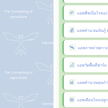
แอพพืชเป็นโรคอะ
แอพคำนวณเงินกู้ 
แอพภาพถ่ายดาวเที
แอพวัดพื้นที่ฟาร์ม
แอพคำนวณทุนกำไ
แอพเดือนไหนปลูกผ