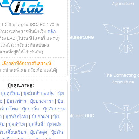
บ 1 2 3 มาตฐาน ISO/IEC 17025
คำนวณค่าตรวจที่หน้าเว็บ
คลิก
ห้อง LAB (ไปรษณีย์,เคอรี่,แฟรช)
ไลน์ (เราจัดส่งต้นฉบับผล
ามที่อยู่ที่ให้ไว้เช่นกัน)
ย
เลือกค่าที่ต้องการวิเคราะห์
นะนำลดพิเศษ หรือเลือกเองได้]
ปุ๋ยคุณภาพสูง
|
ปุ๋ยทุเรียน
|
ปุ๋ยมันสำปะหลัง
|
ปุ๋ย
อย
|
ปุ๋ยนาข้าว
|
ปุ๋ยยางพารา
|
ปุ๋ย
๋ยข้าวโพด
|
ปุ๋ยปาล์ม
|
ปุ๋ยสับปะรด
ง
|
ปุ๋ยพริกไทย
|
ปุ๋ยกาแฟ
|
ปุ๋ย
ส้ม
|
ปุ๋ยลำไย
|
ปุ๋ยลิ้นจี่
|
ปุ๋ยหน่อ
กระเจี๊ยบเขียว
|
ปุ๋ยมังคุด
|
ปุ๋ยมัน