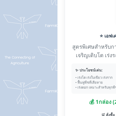
⭐ เอฟเค-
สูตรพิเศษสำหรับการ
เจริญเติบโต เร่
✨ ประโยชน์เด่น:
• เร่งโต เร่งใบเขียว เร่งราก
• ฟื้นฟูพืชที่เสียหาย
• เร่งดอก เหมาะสำหรับทุกพื
💰 1กล่อง 
🛒 สั่งซื้