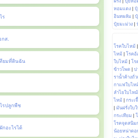
ฝรั่ง
|
ปุ๋ยหอ
หอมแดง
|
ป
ไร
อินทผลัม
|
ป
ปุ๋ยมะม่วง
|
ธกส.
โรคใบไหม้
ไหม้
|
โรคอ้
ยมที่ดินฉัน
ใบไหม้
|
โร
ข้าวโพด
|
ป
ราน้ำค้างถั่
กาแฟใบไหม
ลำไยใบไหม้
ไหม้
|
กระเจ
รปลูกพืช
|
มันฝรั่งใบใ
กระเทียม
|
โรคจุดสนิมก
ักอะไรได้
น้อยหน่าดอก