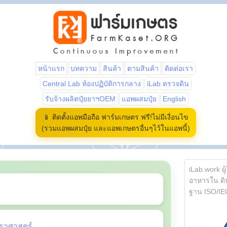
หน้าแรก
บทความ
สินค้า
ตามสินค้า
ติดต่อเรา
Central Lab ห้องปฏิบัติการกลาง
iLab ตรวจดิน
รับจ้างผลิตปุ๋ยยาฯOEM
แอพผสมปุ๋ย
English
📱 ติดตั้งแอพมือถือ ฟาร์มเกษตร ฟรี!ไม่มีเงื่อนไข
(รวมแอพผสมปุ๋ย และแอพเกษตรอื่นๆไว้ในแอพนี้)
iLab.work ผู
อาหารใน ดิน
ฐาน ISO/IE
ราศาสตร์