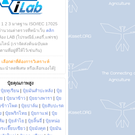
บ 1 2 3 มาตฐาน ISO/IEC 17025
คำนวณค่าตรวจที่หน้าเว็บ
คลิก
ห้อง LAB (ไปรษณีย์,เคอรี่,แฟรช)
ไลน์ (เราจัดส่งต้นฉบับผล
ามที่อยู่ที่ให้ไว้เช่นกัน)
ย
เลือกค่าที่ต้องการวิเคราะห์
นะนำลดพิเศษ หรือเลือกเองได้]
ปุ๋ยคุณภาพสูง
|
ปุ๋ยทุเรียน
|
ปุ๋ยมันสำปะหลัง
|
ปุ๋ย
อย
|
ปุ๋ยนาข้าว
|
ปุ๋ยยางพารา
|
ปุ๋ย
๋ยข้าวโพด
|
ปุ๋ยปาล์ม
|
ปุ๋ยสับปะรด
ง
|
ปุ๋ยพริกไทย
|
ปุ๋ยกาแฟ
|
ปุ๋ย
ส้ม
|
ปุ๋ยลำไย
|
ปุ๋ยลิ้นจี่
|
ปุ๋ยหน่อ
กระเจี๊ยบเขียว
|
ปุ๋ยมังคุด
|
ปุ๋ยมัน