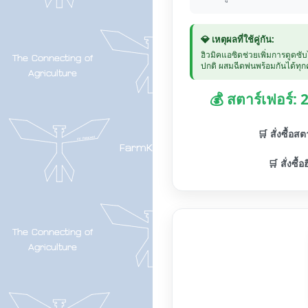
💎 เหตุผลที่ใช้คู่กัน:
ฮิวมิคแอซิดช่วยเพิ่มการดูดซั
ปกติ ผสมฉีดพ่นพร้อมกันได้ทุกค
💰 สตาร์เฟอร์:
🛒 สั่งซื้อส
🛒 สั่งซื้