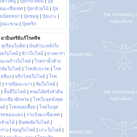
มหัวใหญ่
|
ปุ๋ยกระเทียม
|
ปุ๋ย
ุ๋ยมะเขือเทศ
|
ปุ๋ยกล้วยไม้
|
ปุ๋ย
ุ๋ยน้อยหน่า
|
ปุ๋ยชมพู่
|
ปุ๋ยเงาะ
|
ปุ๋ยมะขาม
|
ปุ๋ยพริก
ยาอินทรีย์แก้โรคพืช
|
ทุเรียนใบติด
|
มันสำปะหลังใบ
อยใบไหม้
|
ข้าวใบไหม้
|
ยางพารา
คมะพร้าวใบไหม้
|
โรคราน้ำค้าง
าล์มใบไหม้
|
โรคสับปะรด
|
โรค
วเหลือง
|
พริกไทยใบไหม้
|
โรค
้
|
ราสนิมมะนาว
|
ส้มใบไหม้
|
|
ลิ้นจี่ใบไหม้
|
หน่อไม้ฝรั่งลำต้น
ี๊ยบเขียวฝักลาย
|
โรคใบจุดมังคุด
หม้
|
โรคหอมเลื้อย
|
โรคใบจุด
โรคหอมแดง
|
ราแป้งมะเขือเทศ
|
ล้วยไม้
|
อินทผลัมใบไหม้
|
ร่วง
|
ชมพู่ใบไหม้
|
เงาะใบไหม้
|