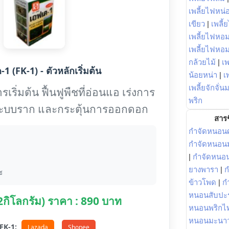
เพลี้ยไฟหน่อ
เขียว
|
เพลี้
เพลี้ยไฟหอม
เพลี้ยไฟหอ
กล้วยไม้
|
เพ
1 (FK-1) - ตัวหลักเริ่มต้น
น้อยหน่า
|
เ
เพลี้ยจักจั่น
เริ่มต้น ฟื้นฟูพืชที่อ่อนแอ เร่งการ
พริก
งระบบราก และกระตุ้นการออกดอก
สารช
กำจัดหนอนศ
กำจัดหนอนม
|
กำจัดหนอ
ยางพารา
|
ก
ช
ข้าวโพด
|
ก
หนอนสับปะ
(2กิโลกรัม) ราคา : 890 บาท
หนอนพริกไ
หนอนมะนา
อ FK-1:
Lazada
Shopee