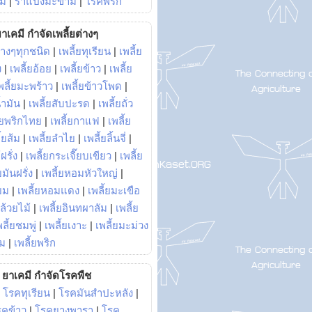
ม้
|
ราแป้งมะขาม
|
โรคพริก
าเคมี กำจัดเพลี้ยต่างๆ
่างๆทุกชนิด
|
เพลี้ยทุเรียน
|
เพลี้ย
ง
|
เพลี้ยอ้อย
|
เพลี้ยข้าว
|
เพลี้ย
พลี้ยมะพร้าว
|
เพลี้ยข้าวโพด
|
้ำมัน
|
เพลี้ยสับปะรด
|
เพลี้ยถั่ว
้ยพริกไทย
|
เพลี้ยกาแฟ
|
เพลี้ย
ี้ยส้ม
|
เพลี้ยลำไย
|
เพลี้ยลิ้นจี่
|
ฝรั่ง
|
เพลี้ยกระเจี๊ยบเขียว
|
เพลี้ย
ยมันฝรั่ง
|
เพลี้ยหอมหัวใหญ่
|
ยม
|
เพลี้ยหอมแดง
|
เพลี้ยมะเขือ
กล้วยไม้
|
เพลี้ยอินทผาลัม
|
เพลี้ย
พลี้ยชมพู่
|
เพลี้ยเงาะ
|
เพลี้ยมะม่วง
าม
|
เพลี้ยพริก
ยาเคมี กำจัดโรคพืช
|
โรคทุเรียน
|
โรคมันสำปะหลัง
|
รคข้าว
|
โรคยางพารา
|
โรค