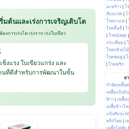
มะพร้าว
|
โ
สับปะรด
|
โ
 เริ่มต้นและเร่งการเจริญเติบโต
โรคกาแฟ
|
โรคลิ้นจี่
|
โร
อต้องการเร่งโต เร่งราก เร่งใบเขียว
|
โรคมังคุด
กระเทียม
|
โรคกล้วยไม้
้
โรคชมพู่
|
โ
แข็งแรง ใบเขียวแกร่ง และ
|
โรคพริก
ฐานที่ดีสำหรับการพัฒนาในขั้น
ยา
กำจัดเพลี้ยต
เพลี้ยแป้งม
ข้าว
|
เพลี้
เพลี้ยข้าวโ
แป้งสับปะร
พริกไทย
|
เ
เพลี้ยไฟส้ม