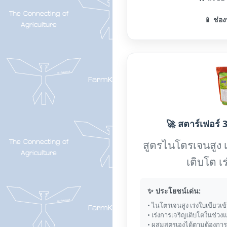
📱 ช่อง
🚀 สตาร์เฟอร์ 3
สูตรไนโตรเจนสูง 
เติบโต เ
✨ ประโยชน์เด่น:
• ไนโตรเจนสูง เร่งใบเขียวเข
• เร่งการเจริญเติบโตในช่วง
• ผสมสูตรเองได้ตามต้องการ