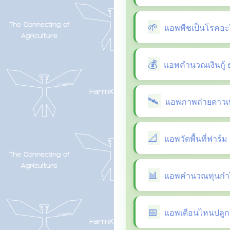
แอพพืชเป็นโรคอะ
แอพคำนวณเงินกู้ 
แอพภาพถ่ายดาวเที
แอพวัดพื้นที่ฟาร์ม
แอพคำนวณทุนกำไ
แอพเดือนไหนปลูกผ