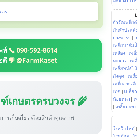
มะม่วงใบไห
ษตร
ย
กำจัดเพลี้ยต
มันสำปะหลั
ยางพารา
|
เ
เพลี้ยปาล์มน
พท์
📞 090-592-8614
เหลือง
|
เพลี
อดี
💬 @FarmKaset
มะนาว
|
เพล
เพลี้ยหน่อไม้
มังคุด
|
เพลี้
เพลี้ยกระเที
เทศ
|
เพลี้ย
ณฑ์เกษตรครบวงจร 🌾
น้อยหน่า
|
เ
|
เพลี้ยมะข
ู่การเก็บเกี่ยว ด้วยสินค้าคุณภาพ
โรคใบไหม้
โรคอ้อย
|
โ