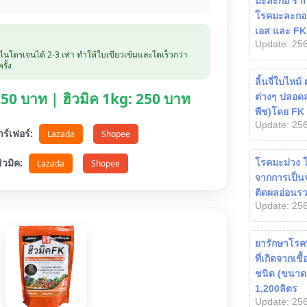
มะละกอ รากเ
โรคมะละกอ 
เอส และ FK-
Update: 256
บไนโตรเจนได้ 2-3 เท่า ทำให้ใบเขียวเข้มและโตเร็วกว่า
รั้ง
ลิ้นจี่ใบไหม้
 250 บาท | ฮิวมิค 1kg: 250 บาท
ต่างๆ ปลอดส
พืช)โดย FK
Update: 256
ตาร์เฟอร์:
Lazada
Shopee
อฮิวมิค:
โรคมะม่วง 
Lazada
Shopee
จากการเป็นจุด
ติดผลอ่อนรว
Update: 256
ยารักษาโรค
ที่เกิดจากเชื
ชนิด (ขนาด 3
1,200ลิตร
Update: 256