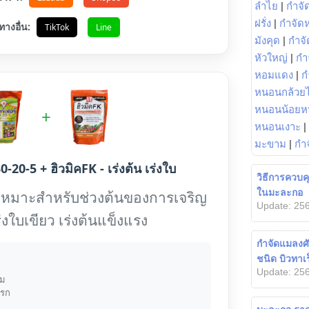
ลำไย
|
กำจัด
ฝรั่ง
|
กำจัด
ทางอื่น:
TikTok
Line
มังคุด
|
กำจั
หัวใหญ่
|
กำ
หอมแดง
|
ก
หนอนกล้วยไ
หนอนน้อยห
+
หนอนเงาะ
|
มะขาม
|
กำ
0-20-5 + ฮิวมิคFK - เร่งต้น เร่งใบ
วิธีการควบค
ในมะละกอ
เหมาะสำหรับช่วงต้นของการเจริญ
Update: 256
ร่งใบเขียว เร่งต้นแข็งแรง
กำจัดแมลงศัต
ชนิด บิวทาเร
Update: 256
้ม
แรก