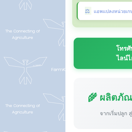
แอพแปลงหน่วยเก
โทรศั
ไลน์ไ
🌾 ผลิตภั
จากเริ่มปลูก ส