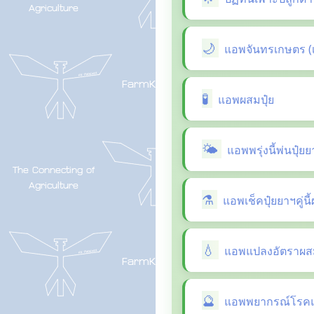
แอพจันทรเกษตร (
แอพผสมปุ๋ย
แอพพรุ่งนี้พ่นปุ๋ย
แอพเช็คปุ๋ยยาฯคู่น
แอพแปลงอัตราผสม
แอพพยากรณ์โรคแล