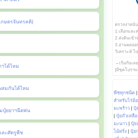
เกษตรจันทรคติ)
ตรวจง่ายนั
1.เลือกและ
2.ส่งดินเข้า
3.อ่านผลออน
วิเคราะห์ ไปต
→เริ่มกันเล
ยาฯได้ไหม
[มีชุดโปรฯแ
ี้ผสมกันได้ไหม
พืชทุกชนิด
สำหรับไร่อ้
มะพร้าว
|
ปุ
ปุ๋ยยาฯฉีดพ่น
|
ปุ๋ยถั่วเหลือ
มะนาว
|
ปุ๋ย
ไม้ฝรั่ง
|
ปุ๋ย
ะศัตรูพืช