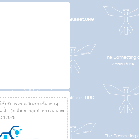
้ใช้บริการตรวจวิเคราะห์ค่าธาตุ
 น้ำ ปุ๋ย พืช กากอุตสาหกรรม มาต
C 17025