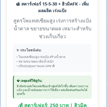
🍯 สตาร์เฟอร์ 15-5-30 + ฮิวมิคFK - เพิ่ม
ผลผลิต เร่งแป้ง
สูตรโพแทสเซียมสูง เร่งการสร้างแป้ง
น้ำตาล ขยายขนาดผล เหมาะสำหรับ
ช่วงเก็บเกี่ยว
✨ ประโยชน์เด่น:
• โพแทสเซียมสูง เร่งแป้ง สร้างน้ำตาล
• ขยายขนาดผล เพิ่มน้ำหนัก
• ปรับปรุงคุณภาพและรสชาติ
💎 เหตุผลที่ใช้คู่กัน:
ฮิวมิคช่วยส่งโพแทสเซียมเข้าสู่ผลได้เร็วขึ้น เพิ่มความหวาน
แป้ง และน้ำหนักผลมากกว่าใช้เดี่ยว ผสมฉีดพ่นพร้อมกันได้
ทุกครั้ง
💰 สตาร์เฟอร์: 250 บาท | ฮิวมิค