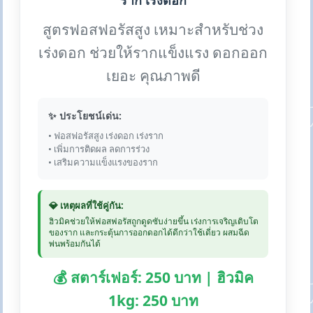
ราก เร่งดอก
สูตรฟอสฟอรัสสูง เหมาะสำหรับช่วง
เร่งดอก ช่วยให้รากแข็งแรง ดอกออก
เยอะ คุณภาพดี
✨ ประโยชน์เด่น:
• ฟอสฟอรัสสูง เร่งดอก เร่งราก
• เพิ่มการติดผล ลดการร่วง
• เสริมความแข็งแรงของราก
💎 เหตุผลที่ใช้คู่กัน:
ฮิวมิคช่วยให้ฟอสฟอรัสถูกดูดซับง่ายขึ้น เร่งการเจริญเติบโต
ของราก และกระตุ้นการออกดอกได้ดีกว่าใช้เดี่ยว ผสมฉีด
พ่นพร้อมกันได้
💰 สตาร์เฟอร์: 250 บาท | ฮิวมิค
1kg: 250 บาท