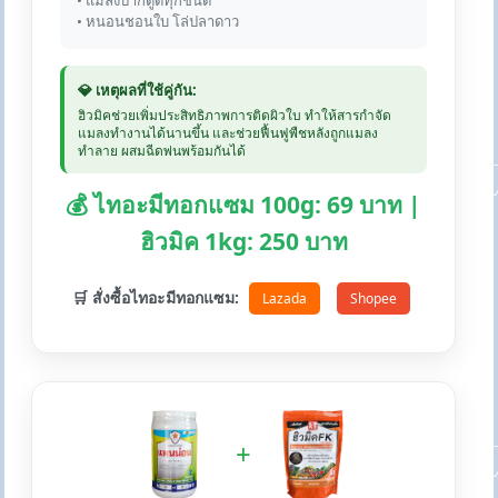
• แมลงปากดูดทุกชนิด
• หนอนชอนใบ โล่ปลาดาว
💎 เหตุผลที่ใช้คู่กัน:
ฮิวมิคช่วยเพิ่มประสิทธิภาพการติดผิวใบ ทำให้สารกำจัด
แมลงทำงานได้นานขึ้น และช่วยฟื้นฟูพืชหลังถูกแมลง
ทำลาย ผสมฉีดพ่นพร้อมกันได้
💰 ไทอะมีทอกแซม 100g: 69 บาท |
ฮิวมิค 1kg: 250 บาท
🛒 สั่งซื้อไทอะมีทอกแซม:
Lazada
Shopee
+