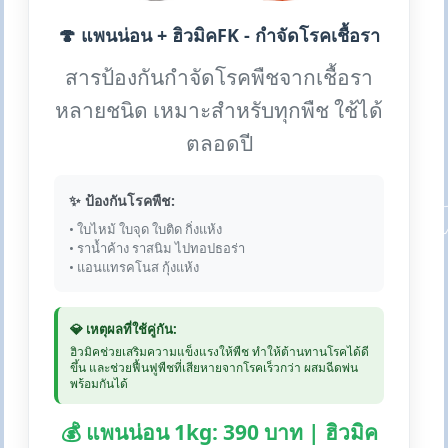
🍄 แพนน่อน + ฮิวมิคFK - กำจัดโรคเชื้อรา
สารป้องกันกำจัดโรคพืชจากเชื้อรา
หลายชนิด เหมาะสำหรับทุกพืช ใช้ได้
ตลอดปี
✨ ป้องกันโรคพืช:
• ใบไหม้ ใบจุด ใบติด กิ่งแห้ง
• ราน้ำค้าง ราสนิม ไปทอปธอร่า
• แอนแทรคโนส กุ้งแห้ง
💎 เหตุผลที่ใช้คู่กัน:
ฮิวมิคช่วยเสริมความแข็งแรงให้พืช ทำให้ต้านทานโรคได้ดี
ขึ้น และช่วยฟื้นฟูพืชที่เสียหายจากโรคเร็วกว่า ผสมฉีดพ่น
พร้อมกันได้
💰 แพนน่อน 1kg: 390 บาท | ฮิวมิค