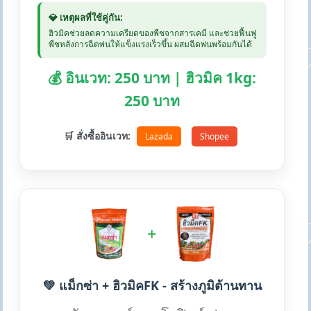
💎 เหตุผลที่ใช้คู่กัน:
ฮิวมิคช่วยลดความเครียดของพืชจากสารเคมี และช่วยฟื้นฟู
พืชหลังการฉีดพ่นให้แข็งแรงเร็วขึ้น ผสมฉีดพ่นพร้อมกันได้
💰 อินเวท: 250 บาท | ฮิวมิค 1kg:
250 บาท
🛒 สั่งซื้ออินเวท:
Lazada
Shopee
+
💚 แม็กซ่า + ฮิวมิคFK - สร้างภูมิต้านทาน