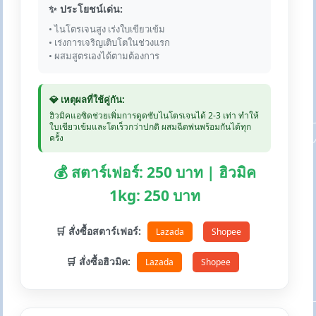
✨ ประโยชน์เด่น:
• ไนโตรเจนสูง เร่งใบเขียวเข้ม
• เร่งการเจริญเติบโตในช่วงแรก
• ผสมสูตรเองได้ตามต้องการ
💎 เหตุผลที่ใช้คู่กัน:
ฮิวมิคแอซิดช่วยเพิ่มการดูดซับไนโตรเจนได้ 2-3 เท่า ทำให้
ใบเขียวเข้มและโตเร็วกว่าปกติ ผสมฉีดพ่นพร้อมกันได้ทุก
ครั้ง
💰 สตาร์เฟอร์: 250 บาท | ฮิวมิค
1kg: 250 บาท
🛒 สั่งซื้อสตาร์เฟอร์:
Lazada
Shopee
🛒 สั่งซื้อฮิวมิค:
Lazada
Shopee