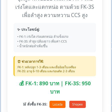
เร่งโตและแตกหน่อ ตามด้วย FK-3S
เพื่อลำสูง ความหวาน CCS สูง
✨ ประโยชน์คู่:
• FK-1: เร่งโต เร่งแตกหน่อ ลำแข็งแรง
• FK-3S: ลำสูง ปล้องยาว เพิ่มค่า CCS
• น้ำหนักต่อลำเพิ่มขึ้น
⏰ ช่วงเวลาการใช้:
FK-1: หลังปลูก 1-3 เดือน และเมื่ออ้อยใบเหลือง
FK-3S: อายุ 6-10 เดือน และก่อนตัด 2-3 เดือน
💰 FK-1: 890 บาท | FK-3S: 950
บาท
🛒 สั่งซื้อ FK-3S:
Lazada
Shopee