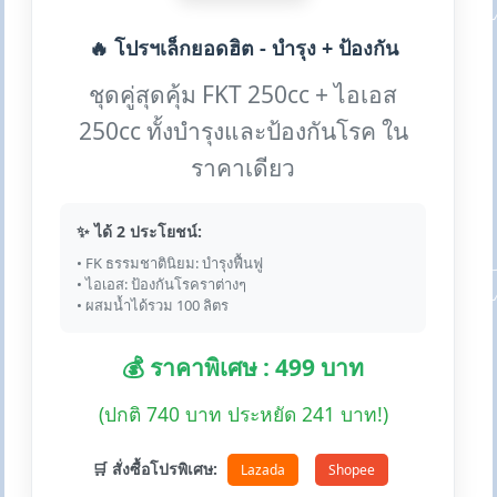
🔥 โปรฯเล็กยอดฮิต - บำรุง + ป้องกัน
ชุดคู่สุดคุ้ม FKT 250cc + ไอเอส
250cc ทั้งบำรุงและป้องกันโรค ใน
ราคาเดียว
✨ ได้ 2 ประโยชน์:
• FK ธรรมชาตินิยม: บำรุงฟื้นฟู
• ไอเอส: ป้องกันโรคราต่างๆ
• ผสมน้ำได้รวม 100 ลิตร
💰 ราคาพิเศษ : 499 บาท
(ปกติ 740 บาท ประหยัด 241 บาท!)
🛒 สั่งซื้อโปรพิเศษ:
Lazada
Shopee