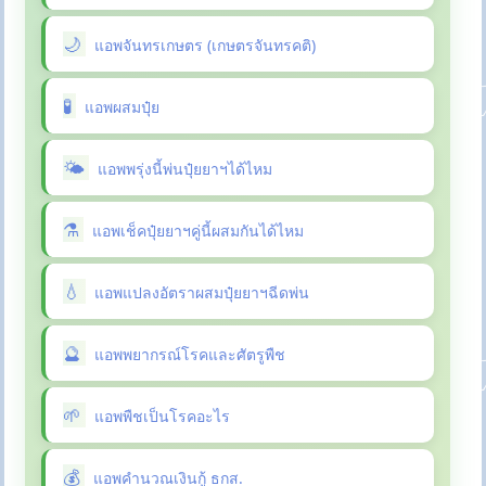
แอพจันทรเกษตร (เกษตรจันทรคติ)
แอพผสมปุ๋ย
แอพพรุ่งนี้พ่นปุ๋ยยาฯได้ไหม
แอพเช็คปุ๋ยยาฯคู่นี้ผสมกันได้ไหม
แอพแปลงอัตราผสมปุ๋ยยาฯฉีดพ่น
แอพพยากรณ์โรคและศัตรูพืช
แอพพืชเป็นโรคอะไร
แอพคำนวณเงินกู้ ธกส.