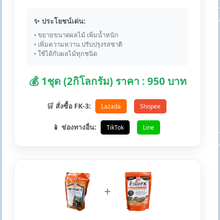
✨ ประโยชน์เด่น:
• ขยายขนาดผลไม้ เพิ่มน้ำหนัก
• เพิ่มความหวาน ปรับปรุงรสชาติ
• ใช้ได้กับผลไม้ทุกชนิด
💰 1ชุด (2กิโลกรัม) ราคา : 950 บาท
🛒 สั่งซื้อ FK-3:
Lazada
Shopee
📱 ช่องทางอื่น:
TikTok
Line
+