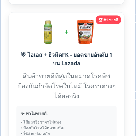
🏆 #1 ขายดี
+
🌟 ไอเอส + ฮิวมิคFK - ยอดขายอันดับ 1
บน Lazada
สินค้าขายดีที่สุดในหมวดโรคพืช
ป้องกันกำจัดโรคใบไหม้ โรคราต่างๆ
ได้ผลจริง
✨ ทำไมขายดี:
• ได้ผลจริง ราคาไม่แพง
• ป้องกันโรคได้หลายชนิด
• ใช้ง่าย ปลอดภัย