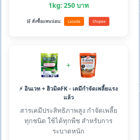
1kg: 250 บาท
🛒 สั่งซื้อแพนน่อน:
Lazada
Shopee
+
⚡ อินเวท + ฮิวมิคFK - เคมีกำจัดเพลี้ยแรง
แล้ว
สารเคมีประสิทธิภาพสูง กำจัดเพลี้ย
ทุกชนิด ใช้ได้ทุกพืช สำหรับการ
ระบาดหนัก