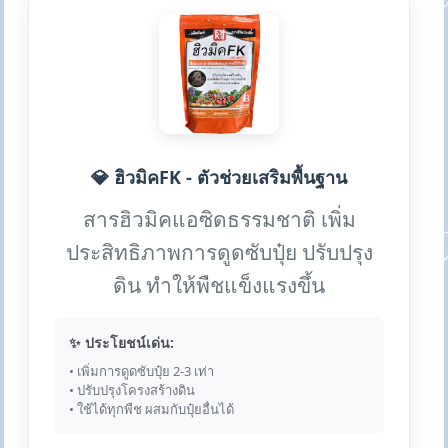
💎 ฮิวมิคFK - ตัวช่วยเสริมพื้นฐาน
สารฮิวมิคแอซิดธรรมชาติ เพิ่ม
ประสิทธิภาพการดูดซับปุ๋ย ปรับปรุง
ดิน ทำให้พืชแข็งแรงขึ้น
✨ ประโยชน์เด่น:
• เพิ่มการดูดซับปุ๋ย 2-3 เท่า
• ปรับปรุงโครงสร้างดิน
• ใช้ได้ทุกพืช ผสมกับปุ๋ยอื่นได้