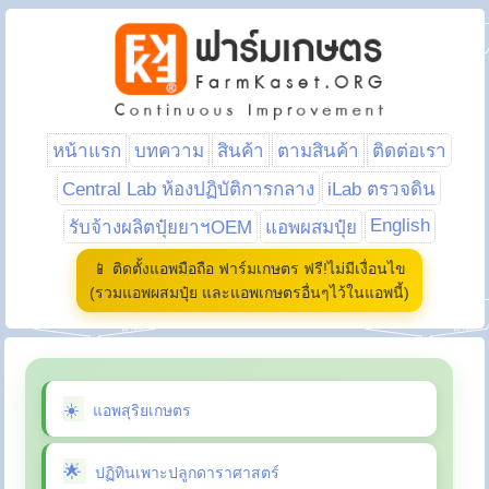
หน้าแรก
บทความ
สินค้า
ตามสินค้า
ติดต่อเรา
Central Lab ห้องปฏิบัติการกลาง
iLab ตรวจดิน
English
รับจ้างผลิตปุ๋ยยาฯOEM
แอพผสมปุ๋ย
📱 ติดตั้งแอพมือถือ ฟาร์มเกษตร ฟรี!ไม่มีเงื่อนไข
(รวมแอพผสมปุ๋ย และแอพเกษตรอื่นๆไว้ในแอพนี้)
แอพสุริยเกษตร
ปฏิทินเพาะปลูกดาราศาสตร์