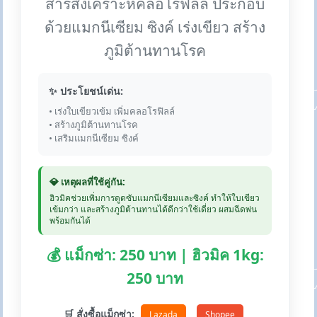
สารสังเคราะห์คลอโรฟิลล์ ประกอบ
ด้วยแมกนีเซียม ซิงค์ เร่งเขียว สร้าง
ภูมิต้านทานโรค
✨ ประโยชน์เด่น:
• เร่งใบเขียวเข้ม เพิ่มคลอโรฟิลล์
• สร้างภูมิต้านทานโรค
• เสริมแมกนีเซียม ซิงค์
💎 เหตุผลที่ใช้คู่กัน:
ฮิวมิคช่วยเพิ่มการดูดซับแมกนีเซียมและซิงค์ ทำให้ใบเขียว
เข้มกว่า และสร้างภูมิต้านทานได้ดีกว่าใช้เดี่ยว ผสมฉีดพ่น
พร้อมกันได้
💰 แม็กซ่า: 250 บาท | ฮิวมิค 1kg:
250 บาท
🛒 สั่งซื้อแม็กซ่า:
Lazada
Shopee