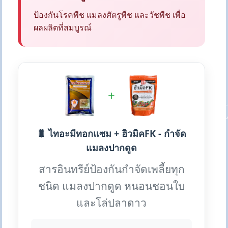
ป้องกันโรคพืช แมลงศัตรูพืช และวัชพืช เพื่อ
ผลผลิตที่สมบูรณ์
+
🐛 ไทอะมีทอกแซม + ฮิวมิคFK - กำจัด
แมลงปากดูด
สารอินทรีย์ป้องกันกำจัดเพลี้ยทุก
ชนิด แมลงปากดูด หนอนชอนใบ
และโล่ปลาดาว