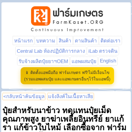
หน้าแรก
บทความ
สินค้า
ตามสินค้า
ติดต่อเรา
Central Lab ห้องปฏิบัติการกลาง
iLab ตรวจดิน
English
รับจ้างผลิตปุ๋ยยาฯOEM
แอพผสมปุ๋ย
📱 ติดตั้งแอพมือถือ ฟาร์มเกษตร ฟรี!ไม่มีเงื่อนไข
(รวมแอพผสมปุ๋ย และแอพเกษตรอื่นๆไว้ในแอพนี้)
<กลับหน้าค้นข้อมูล
แจ้งลิงค์ในเนื้อหาเสีย
ปุ๋ยสำหรับนาข้าว ทดแทนปุ๋ยเม็ด
คุณภาพสูง ยาฆ่าเพลี้ยอินทรีย์ ยาแก้
รา แก้ข้าวใบไหม้ เลือกซื้อจาก ฟาร์ม