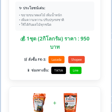
✨ ประโยชน์เด่น:
• ขยายขนาดผลไม้ เพิ่มน้ำหนัก
• เพิ่มความหวาน ปรับปรุงรสชาติ
• ใช้ได้กับผลไม้ทุกชนิด
💰 1ชุด (2กิโลกรัม) ราคา : 950
บาท
🛒 สั่งซื้อ FK-3:
Lazada
Shopee
📱 ช่องทางอื่น:
TikTok
Line
+