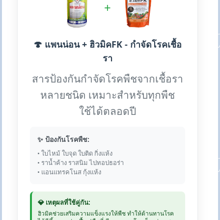
+
🍄 แพนน่อน + ฮิวมิคFK - กำจัดโรคเชื้อ
รา
สารป้องกันกำจัดโรคพืชจากเชื้อรา
หลายชนิด เหมาะสำหรับทุกพืช
ใช้ได้ตลอดปี
✨ ป้องกันโรคพืช:
• ใบไหม้ ใบจุด ใบติด กิ่งแห้ง
• ราน้ำค้าง ราสนิม ไปทอปธอร่า
• แอนแทรคโนส กุ้งแห้ง
💎 เหตุผลที่ใช้คู่กัน:
ฮิวมิคช่วยเสริมความแข็งแรงให้พืช ทำให้ต้านทานโรค