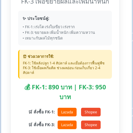
FK-3 เพื่อขยายผลและเพิ่มน้ำหนัก
✨ ประโยชน์คู่:
• FK-1: เร่งโต เร่งใบเขียว เร่งราก
• FK-3: ขยายผล เพิ่มน้ำหนัก เพิ่มความหวาน
• เหมาะกับผลไม้ทุกชนิด
⏰ ช่วงเวลาการใช้:
FK-1: ใช้หลังปลูก 1-4 สัปดาห์ และเมื่อต้องการฟื้นฟูพืช
FK-3: ใช้เมื่อผลเริ่มติด ช่วงผลอ่อน ก่อนเก็บเกี่ยว 2-4
สัปดาห์
💰 FK-1: 890 บาท | FK-3: 950
บาท
🛒 สั่งซื้อ FK-1:
Lazada
Shopee
🛒 สั่งซื้อ FK-3:
Lazada
Shopee