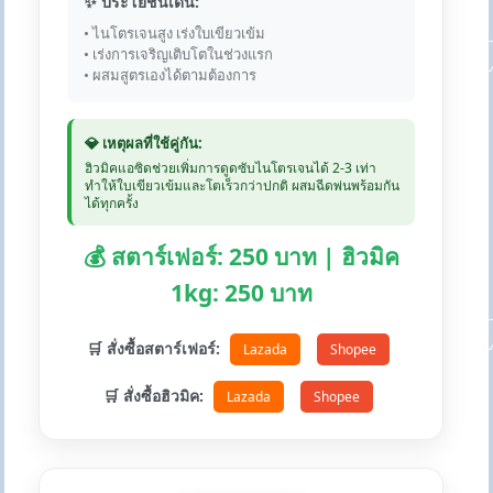
✨ ประโยชน์เด่น:
• ไนโตรเจนสูง เร่งใบเขียวเข้ม
• เร่งการเจริญเติบโตในช่วงแรก
• ผสมสูตรเองได้ตามต้องการ
💎 เหตุผลที่ใช้คู่กัน:
ฮิวมิคแอซิดช่วยเพิ่มการดูดซับไนโตรเจนได้ 2-3 เท่า
ทำให้ใบเขียวเข้มและโตเร็วกว่าปกติ ผสมฉีดพ่นพร้อมกัน
ได้ทุกครั้ง
💰 สตาร์เฟอร์: 250 บาท | ฮิวมิค
1kg: 250 บาท
🛒 สั่งซื้อสตาร์เฟอร์:
Lazada
Shopee
🛒 สั่งซื้อฮิวมิค:
Lazada
Shopee