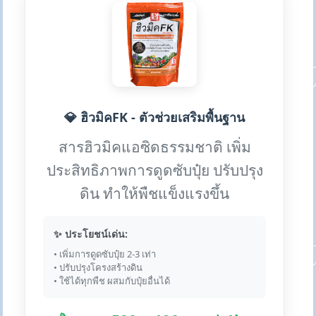
💎 ฮิวมิคFK - ตัวช่วยเสริมพื้นฐาน
สารฮิวมิคแอซิดธรรมชาติ เพิ่ม
ประสิทธิภาพการดูดซับปุ๋ย ปรับปรุง
ดิน ทำให้พืชแข็งแรงขึ้น
✨ ประโยชน์เด่น:
• เพิ่มการดูดซับปุ๋ย 2-3 เท่า
• ปรับปรุงโครงสร้างดิน
• ใช้ได้ทุกพืช ผสมกับปุ๋ยอื่นได้