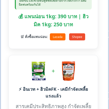
ได้ดีขึ้น และช่วยฟื้นฟูพืชที่เสียหายจากโรคเร็วกว่า ผสม
ฉีดพ่นพร้อมกันได้
💰 แพนน่อน 1kg: 390 บาท | ฮิว
มิค 1kg: 250 บาท
🛒 สั่งซื้อแพนน่อน:
Lazada
Shopee
+
⚡ อินเวท + ฮิวมิคFK - เคมีกำจัดเพลี้ย
แรงแล้ว
สารเคมีประสิทธิภาพสูง กำจัดเพลี้ย