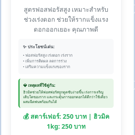
สูตรฟอสฟอรัสสูง เหมาะสำหรับ
ช่วงเร่งดอก ช่วยให้รากแข็งแรง
ดอกออกเยอะ คุณภาพดี
✨ ประโยชน์เด่น:
• ฟอสฟอรัสสูง เร่งดอก เร่งราก
• เพิ่มการติดผล ลดการร่วง
• เสริมความแข็งแรงของราก
💎 เหตุผลที่ใช้คู่กัน:
ฮิวมิคช่วยให้ฟอสฟอรัสถูกดูดซับง่ายขึ้น เร่งการเจริญ
เติบโตของราก และกระตุ้นการออกดอกได้ดีกว่าใช้เดี่ยว
ผสมฉีดพ่นพร้อมกันได้
💰 สตาร์เฟอร์: 250 บาท | ฮิวมิค
1kg: 250 บาท