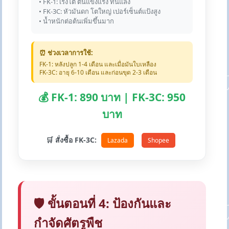
• FK-1: เร่งโต ต้นแข็งแรง ทนแล้ง
• FK-3C: หัวมันดก โตใหญ่ เปอร์เซ็นต์แป้งสูง
• น้ำหนักต่อต้นเพิ่มขึ้นมาก
⏰ ช่วงเวลาการใช้:
FK-1: หลังปลูก 1-4 เดือน และเมื่อมันใบเหลือง
FK-3C: อายุ 6-10 เดือน และก่อนขุด 2-3 เดือน
💰 FK-1: 890 บาท | FK-3C: 950
บาท
🛒 สั่งซื้อ FK-3C:
Lazada
Shopee
🛡️ ขั้นตอนที่ 4: ป้องกันและ
กำจัดศัตรูพืช