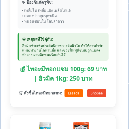
✨ ป้องกันศัตรูพืช:
• เพลี้ยไฟ เพลี้ยแป้ง เพลี้ยไก่แจ้
• แมลงปากดูดทุกชนิด
• หนอนชอนใบ โล่ปลาดาว
💎 เหตุผลที่ใช้คู่กัน:
ฮิวมิคช่วยเพิ่มประสิทธิภาพการติดผิวใบ ทำให้สารกำจัด
แมลงทำงานได้นานขึ้น และช่วยฟื้นฟูพืชหลังถูกแมลง
ทำลาย ผสมฉีดพ่นพร้อมกันได้
💰 ไทอะมีทอกแซม 100g: 69 บาท
| ฮิวมิค 1kg: 250 บาท
🛒 สั่งซื้อไทอะมีทอกแซม:
Lazada
Shopee