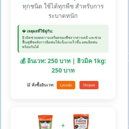
ทุกชนิด ใช้ได้ทุกพืช สำหรับการ
ระบาดหนัก
💎 เหตุผลที่ใช้คู่กัน:
ฮิวมิคช่วยลดความเครียดของพืชจากสารเคมี และช่วย
ฟื้นฟูพืชหลังการฉีดพ่นให้แข็งแรงเร็วขึ้น ผสมฉีดพ่น
พร้อมกันได้
💰 อินเวท: 250 บาท | ฮิวมิค 1kg:
250 บาท
🛒 สั่งซื้ออินเวท:
Lazada
Shopee
+