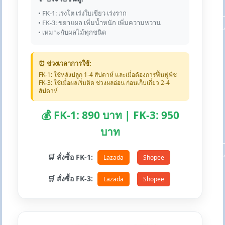
• FK-1: เร่งโต เร่งใบเขียว เร่งราก
• FK-3: ขยายผล เพิ่มน้ำหนัก เพิ่มความหวาน
• เหมาะกับผลไม้ทุกชนิด
⏰ ช่วงเวลาการใช้:
FK-1: ใช้หลังปลูก 1-4 สัปดาห์ และเมื่อต้องการฟื้นฟูพืช
FK-3: ใช้เมื่อผลเริ่มติด ช่วงผลอ่อน ก่อนเก็บเกี่ยว 2-4
สัปดาห์
💰 FK-1: 890 บาท | FK-3: 950
บาท
🛒 สั่งซื้อ FK-1:
Lazada
Shopee
🛒 สั่งซื้อ FK-3:
Lazada
Shopee