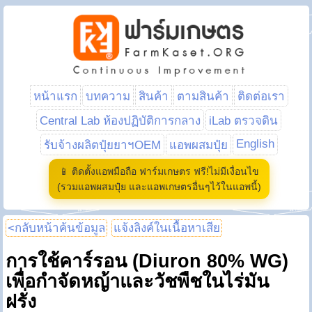
หน้าแรก
บทความ
สินค้า
ตามสินค้า
ติดต่อเรา
Central Lab ห้องปฏิบัติการกลาง
iLab ตรวจดิน
English
รับจ้างผลิตปุ๋ยยาฯOEM
แอพผสมปุ๋ย
📱 ติดตั้งแอพมือถือ ฟาร์มเกษตร ฟรี!ไม่มีเงื่อนไข
(รวมแอพผสมปุ๋ย และแอพเกษตรอื่นๆไว้ในแอพนี้)
<กลับหน้าค้นข้อมูล
แจ้งลิงค์ในเนื้อหาเสีย
การใช้คาร์รอน (Diuron 80% WG)
เพื่อกำจัดหญ้าและวัชพืชในไร่มัน
ฝรั่ง