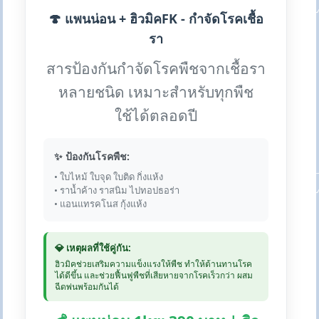
🍄 แพนน่อน + ฮิวมิคFK - กำจัดโรคเชื้อ
รา
สารป้องกันกำจัดโรคพืชจากเชื้อรา
หลายชนิด เหมาะสำหรับทุกพืช
ใช้ได้ตลอดปี
✨ ป้องกันโรคพืช:
• ใบไหม้ ใบจุด ใบติด กิ่งแห้ง
• ราน้ำค้าง ราสนิม ไปทอปธอร่า
• แอนแทรคโนส กุ้งแห้ง
💎 เหตุผลที่ใช้คู่กัน:
ฮิวมิคช่วยเสริมความแข็งแรงให้พืช ทำให้ต้านทานโรค
ได้ดีขึ้น และช่วยฟื้นฟูพืชที่เสียหายจากโรคเร็วกว่า ผสม
ฉีดพ่นพร้อมกันได้