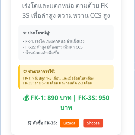
เร่งโตและแตกหน่อ ตามด้วย FK-
3S เพื่อลำสูง ความหวาน CCS สูง
✨ ประโยชน์คู่:
• FK-1: เร่งโต เร่งแตกหน่อ ลำแข็งแรง
• FK-3S: ลำสูง ปล้องยาว เพิ่มค่า CCS
• น้ำหนักต่อลำเพิ่มขึ้น
⏰ ช่วงเวลาการใช้:
FK-1: หลังปลูก 1-3 เดือน และเมื่ออ้อยใบเหลือง
FK-3S: อายุ 6-10 เดือน และก่อนตัด 2-3 เดือน
💰 FK-1: 890 บาท | FK-3S: 950
บาท
🛒 สั่งซื้อ FK-3S:
Lazada
Shopee