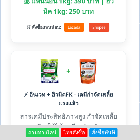
💰 แพนน่อน 1kg: 390 บาท | ฮิว
มิค 1kg: 250 บาท
🛒 สั่งซื้อแพนน่อน:
Lazada
Shopee
+
⚡ อินเวท + ฮิวมิคFK - เคมีกำจัดเพลี้ย
แรงแล้ว
สารเคมีประสิทธิภาพสูง กำจัดเพลี้ย
ทุกชนิด ใช้ได้ทุกพืช สำหรับการ
ถามทางไลน์
โทรสั่งซื้อ
สั่งซื้อทันที
ระบาดหนัก