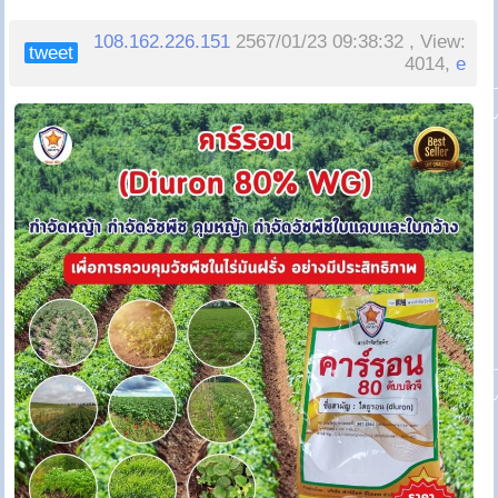
108.162.226.151
2567/01/23 09:38:32 , View:
tweet
4014,
e