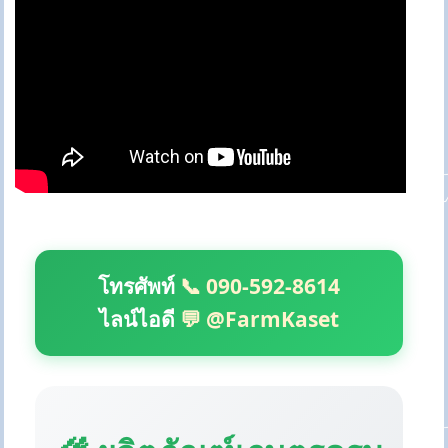
โทรศัพท์
📞 090-592-8614
ไลน์ไอดี
💬 @FarmKaset