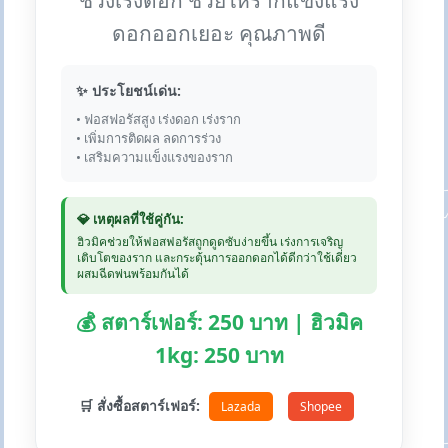
ช่วงเร่งดอก ช่วยให้รากแข็งแรง
ดอกออกเยอะ คุณภาพดี
✨ ประโยชน์เด่น:
• ฟอสฟอรัสสูง เร่งดอก เร่งราก
• เพิ่มการติดผล ลดการร่วง
• เสริมความแข็งแรงของราก
💎 เหตุผลที่ใช้คู่กัน:
ฮิวมิคช่วยให้ฟอสฟอรัสถูกดูดซับง่ายขึ้น เร่งการเจริญ
เติบโตของราก และกระตุ้นการออกดอกได้ดีกว่าใช้เดี่ยว
ผสมฉีดพ่นพร้อมกันได้
💰 สตาร์เฟอร์: 250 บาท | ฮิวมิค
1kg: 250 บาท
🛒 สั่งซื้อสตาร์เฟอร์:
Lazada
Shopee