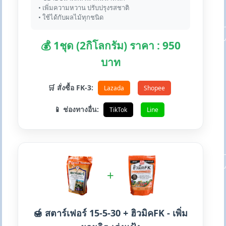
• เพิ่มความหวาน ปรับปรุงรสชาติ
• ใช้ได้กับผลไม้ทุกชนิด
💰 1ชุด (2กิโลกรัม) ราคา : 950
บาท
🛒 สั่งซื้อ FK-3:
Lazada
Shopee
📱 ช่องทางอื่น:
TikTok
Line
+
🍯 สตาร์เฟอร์ 15-5-30 + ฮิวมิคFK - เพิ่ม