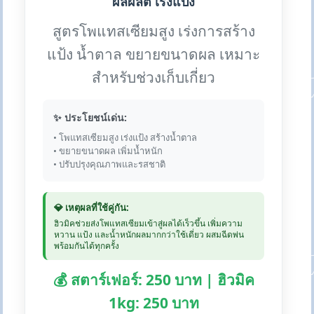
ผลผลิต เร่งแป้ง
สูตรโพแทสเซียมสูง เร่งการสร้าง
แป้ง น้ำตาล ขยายขนาดผล เหมาะ
สำหรับช่วงเก็บเกี่ยว
✨ ประโยชน์เด่น:
• โพแทสเซียมสูง เร่งแป้ง สร้างน้ำตาล
• ขยายขนาดผล เพิ่มน้ำหนัก
• ปรับปรุงคุณภาพและรสชาติ
💎 เหตุผลที่ใช้คู่กัน:
ฮิวมิคช่วยส่งโพแทสเซียมเข้าสู่ผลได้เร็วขึ้น เพิ่มความ
หวาน แป้ง และน้ำหนักผลมากกว่าใช้เดี่ยว ผสมฉีดพ่น
พร้อมกันได้ทุกครั้ง
💰 สตาร์เฟอร์: 250 บาท | ฮิวมิค
1kg: 250 บาท