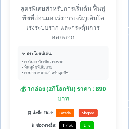
สูตรพิเศษสำหรับการเริ่มต้น ฟื้นฟู
พืชที่อ่อนแอ เร่งการเจริญเติบโต
เร่งระบบราก และกระตุ้นการ
ออกดอก
✨ ประโยชน์เด่น:
• เร่งโต เร่งใบเขียว เร่งราก
• ฟื้นฟูพืชที่เสียหาย
• เร่งดอก เหมาะสำหรับทุกพืช
💰 1กล่อง (2กิโลกรัม) ราคา : 890
บาท
🛒 สั่งซื้อ FK-1:
Lazada
Shopee
📱 ช่องทางอื่น:
TikTok
Line