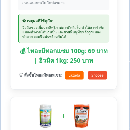
• หนอนชอนใบ โล่ปลาดาว
💎 เหตุผลที่ใช้คู่กัน:
ฮิวมิคช่วยเพิ่มประสิทธิภาพการติดผิวใบ ทำให้สารกำจัด
แมลงทำงานได้นานขึ้น และช่วยฟื้นฟูพืชหลังถูกแมลง
ทำลาย ผสมฉีดพ่นพร้อมกันได้
💰 ไทอะมีทอกแซม 100g: 69 บาท
| ฮิวมิค 1kg: 250 บาท
🛒 สั่งซื้อไทอะมีทอกแซม:
Lazada
Shopee
+