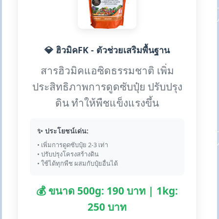
💎 ฮิวมิคFK - ตัวช่วยเสริมพื้นฐาน
สารฮิวมิคแอซิดธรรมชาติ เพิ่ม
ประสิทธิภาพการดูดซับปุ๋ย ปรับปรุง
ดิน ทำให้พืชแข็งแรงขึ้น
✨ ประโยชน์เด่น:
• เพิ่มการดูดซับปุ๋ย 2-3 เท่า
• ปรับปรุงโครงสร้างดิน
• ใช้ได้ทุกพืช ผสมกับปุ๋ยอื่นได้
💰 ขนาด 500g: 190 บาท | 1kg:
250 บาท