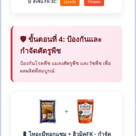
🛒 สั่งซื้อ FK-3C:
Lazada
Shopee
🛡️ ขั้นตอนที่ 4: ป้องกันและ
กำจัดศัตรูพืช
ป้องกันโรคพืช แมลงศัตรูพืช และวัชพืช เพื่อ
ผลผลิตที่สมบูรณ์
+
🐛 ไทอะมีทอกแซม + ฮิวมิคFK - กำจัด