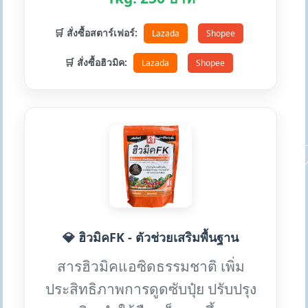
🛒 สั่งซื้อสตาร์เฟอร์:
Lazada
Shopee
🛒 สั่งซื้อฮิวมิค:
Lazada
Shopee
💎 ฮิวมิคFK - ตัวช่วยเสริมพื้นฐาน
สารฮิวมิคแอซิดธรรมชาติ เพิ่ม
ประสิทธิภาพการดูดซับปุ๋ย ปรับปรุง