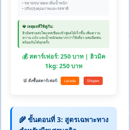
• ขยายขนาดผล เพิ่มน้ำหนัก
• ปรับปรุงคุณภาพและรสชาติ
💎 เหตุผลที่ใช้คู่กัน:
ฮิวมิคช่วยส่งโพแทสเซียมเข้าสู่ผลได้เร็วขึ้น เพิ่มความ
หวาน แป้ง และน้ำหนักผลมากกว่าใช้เดี่ยว ผสมฉีดพ่น
พร้อมกันได้ทุกครั้ง
💰 สตาร์เฟอร์: 250 บาท | ฮิวมิค
1kg: 250 บาท
🛒 สั่งซื้อสตาร์เฟอร์:
Lazada
Shopee
🌾 ขั้นตอนที่ 3: สูตรเฉพาะทาง