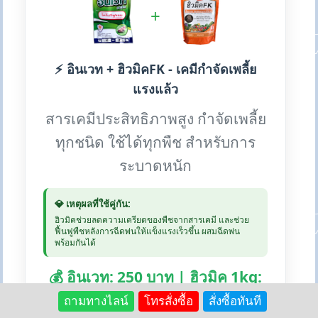
+
⚡ อินเวท + ฮิวมิคFK - เคมีกำจัดเพลี้ย
แรงแล้ว
สารเคมีประสิทธิภาพสูง กำจัดเพลี้ย
ทุกชนิด ใช้ได้ทุกพืช สำหรับการ
ระบาดหนัก
💎 เหตุผลที่ใช้คู่กัน:
ฮิวมิคช่วยลดความเครียดของพืชจากสารเคมี และช่วย
ฟื้นฟูพืชหลังการฉีดพ่นให้แข็งแรงเร็วขึ้น ผสมฉีดพ่น
พร้อมกันได้
💰 อินเวท: 250 บาท | ฮิวมิค 1kg:
250 บาท
ถามทางไลน์
โทรสั่งซื้อ
สั่งซื้อทันที