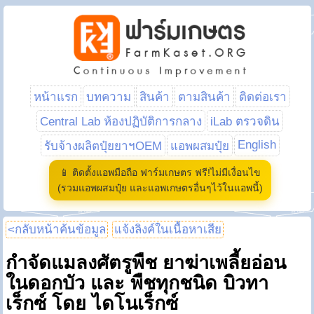
หน้าแรก
บทความ
สินค้า
ตามสินค้า
ติดต่อเรา
Central Lab ห้องปฏิบัติการกลาง
iLab ตรวจดิน
English
รับจ้างผลิตปุ๋ยยาฯOEM
แอพผสมปุ๋ย
📱 ติดตั้งแอพมือถือ ฟาร์มเกษตร ฟรี!ไม่มีเงื่อนไข
(รวมแอพผสมปุ๋ย และแอพเกษตรอื่นๆไว้ในแอพนี้)
<กลับหน้าค้นข้อมูล
แจ้งลิงค์ในเนื้อหาเสีย
กำจัดแมลงศัตรูพืช ยาฆ่าเพลี้ยอ่อน
ในดอกบัว และ พืชทุกชนิด บิวทา
เร็กซ์ โดย ไดโนเร็กซ์