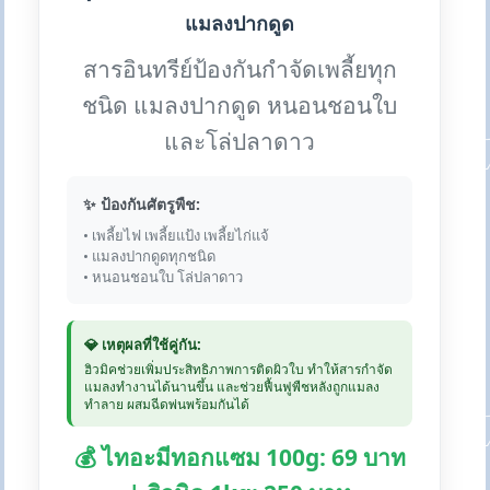
แมลงปากดูด
สารอินทรีย์ป้องกันกำจัดเพลี้ยทุก
ชนิด แมลงปากดูด หนอนชอนใบ
และโล่ปลาดาว
✨ ป้องกันศัตรูพืช:
• เพลี้ยไฟ เพลี้ยแป้ง เพลี้ยไก่แจ้
• แมลงปากดูดทุกชนิด
• หนอนชอนใบ โล่ปลาดาว
💎 เหตุผลที่ใช้คู่กัน:
ฮิวมิคช่วยเพิ่มประสิทธิภาพการติดผิวใบ ทำให้สารกำจัด
แมลงทำงานได้นานขึ้น และช่วยฟื้นฟูพืชหลังถูกแมลง
ทำลาย ผสมฉีดพ่นพร้อมกันได้
💰 ไทอะมีทอกแซม 100g: 69 บาท