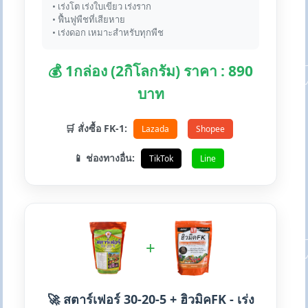
• เร่งโต เร่งใบเขียว เร่งราก
• ฟื้นฟูพืชที่เสียหาย
• เร่งดอก เหมาะสำหรับทุกพืช
💰 1กล่อง (2กิโลกรัม) ราคา : 890
บาท
🛒 สั่งซื้อ FK-1:
Lazada
Shopee
📱 ช่องทางอื่น:
TikTok
Line
+
🚀 สตาร์เฟอร์ 30-20-5 + ฮิวมิคFK - เร่ง