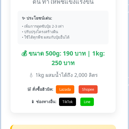
ดิน ทำให้พืชแข็งแรงขึ้น
✨ ประโยชน์เด่น:
• เพิ่มการดูดซับปุ๋ย 2-3 เท่า
• ปรับปรุงโครงสร้างดิน
• ใช้ได้ทุกพืช ผสมกับปุ๋ยอื่นได้
💰 ขนาด 500g: 190 บาท | 1kg:
250 บาท
💧 1kg ผสมน้ำได้ถึง 2,000 ลิตร
🛒 สั่งซื้อฮิวมิค:
Lazada
Shopee
📱 ช่องทางอื่น:
TikTok
Line