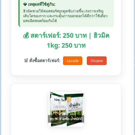
💎 เหตุผลที่ใช้คู่กัน:
ฮิวมิคช่วยให้ฟอสฟอรัสถูกดูดซับง่ายขึ้น เร่งการเจริญ
เติบโตของราก และกระตุ้นการออกดอกได้ดีกว่าใช้เดี่ยว
ผสมฉีดพ่นพร้อมกันได้
💰 สตาร์เฟอร์: 250 บาท | ฮิวมิค
1kg: 250 บาท
🛒 สั่งซื้อสตาร์เฟอร์:
Lazada
Shopee