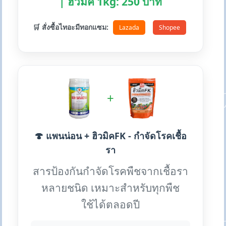
| ฮิวมิค 1kg: 250 บาท
🛒 สั่งซื้อไทอะมีทอกแซม:
Lazada
Shopee
+
🍄 แพนน่อน + ฮิวมิคFK - กำจัดโรคเชื้อ
รา
สารป้องกันกำจัดโรคพืชจากเชื้อรา
หลายชนิด เหมาะสำหรับทุกพืช
ใช้ได้ตลอดปี