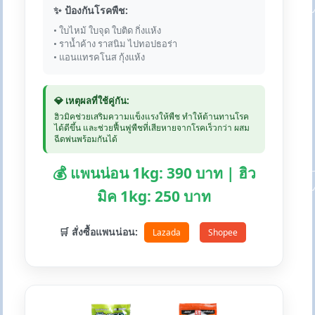
✨ ป้องกันโรคพืช:
• ใบไหม้ ใบจุด ใบติด กิ่งแห้ง
• ราน้ำค้าง ราสนิม ไปทอปธอร่า
• แอนแทรคโนส กุ้งแห้ง
💎 เหตุผลที่ใช้คู่กัน:
ฮิวมิคช่วยเสริมความแข็งแรงให้พืช ทำให้ต้านทานโรค
ได้ดีขึ้น และช่วยฟื้นฟูพืชที่เสียหายจากโรคเร็วกว่า ผสม
ฉีดพ่นพร้อมกันได้
💰 แพนน่อน 1kg: 390 บาท | ฮิว
มิค 1kg: 250 บาท
🛒 สั่งซื้อแพนน่อน:
Lazada
Shopee