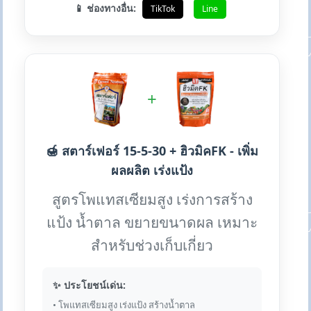
📱 ช่องทางอื่น:
TikTok
Line
+
🍯 สตาร์เฟอร์ 15-5-30 + ฮิวมิคFK - เพิ่ม
ผลผลิต เร่งแป้ง
สูตรโพแทสเซียมสูง เร่งการสร้าง
แป้ง น้ำตาล ขยายขนาดผล เหมาะ
สำหรับช่วงเก็บเกี่ยว
✨ ประโยชน์เด่น:
• โพแทสเซียมสูง เร่งแป้ง สร้างน้ำตาล