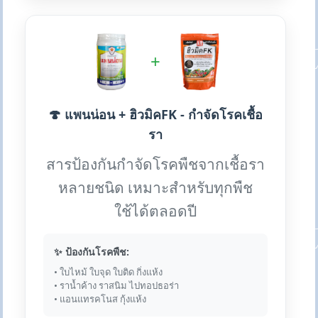
+
🍄 แพนน่อน + ฮิวมิคFK - กำจัดโรคเชื้อ
รา
สารป้องกันกำจัดโรคพืชจากเชื้อรา
หลายชนิด เหมาะสำหรับทุกพืช
ใช้ได้ตลอดปี
✨ ป้องกันโรคพืช:
• ใบไหม้ ใบจุด ใบติด กิ่งแห้ง
• ราน้ำค้าง ราสนิม ไปทอปธอร่า
• แอนแทรคโนส กุ้งแห้ง