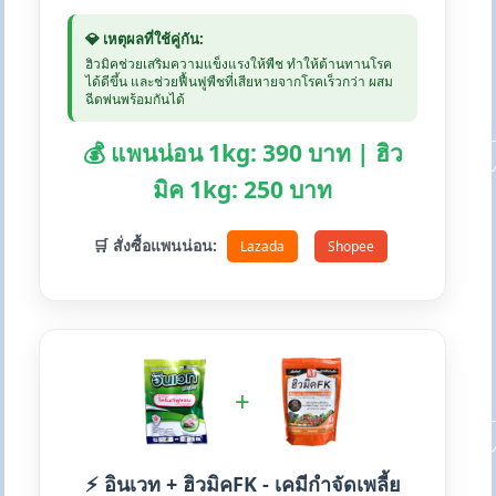
💎 เหตุผลที่ใช้คู่กัน:
ฮิวมิคช่วยเสริมความแข็งแรงให้พืช ทำให้ต้านทานโรค
ได้ดีขึ้น และช่วยฟื้นฟูพืชที่เสียหายจากโรคเร็วกว่า ผสม
ฉีดพ่นพร้อมกันได้
💰 แพนน่อน 1kg: 390 บาท | ฮิว
มิค 1kg: 250 บาท
🛒 สั่งซื้อแพนน่อน:
Lazada
Shopee
+
⚡ อินเวท + ฮิวมิคFK - เคมีกำจัดเพลี้ย