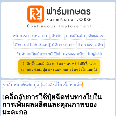
หน้าแรก
บทความ
สินค้า
ตามสินค้า
ติดต่อเรา
Central Lab ห้องปฏิบัติการกลาง
iLab ตรวจดิน
English
รับจ้างผลิตปุ๋ยยาฯOEM
แอพผสมปุ๋ย
📱 ติดตั้งแอพมือถือ ฟาร์มเกษตร ฟรี!ไม่มีเงื่อนไข
(รวมแอพผสมปุ๋ย และแอพเกษตรอื่นๆไว้ในแอพนี้)
<กลับหน้าค้นข้อมูล
แจ้งลิงค์ในเนื้อหาเสีย
เคล็ดลับการใช้ปุ๋ยฉีดพ่นทางใบใน
การเพิ่มผลผลิตและคุณภาพของ
มะละกอ