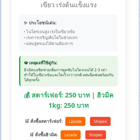
เขียว เร่งต้นแข็งแรง
✨ ประโยชน์เด่น:
• ไนโตรเจนสูง เร่งใบเขียวเข้ม
• เร่งการเจริญเติบโตในช่วงแรก
• ผสมสูตรเองได้ตามต้องการ
💎 เหตุผลที่ใช้คู่กัน:
ฮิวมิคแอซิดช่วยเพิ่มการดูดซับไนโตรเจนได้ 2-3 เท่า
ทำให้ใบเขียวเข้มและโตเร็วกว่าปกติ ผสมฉีดพ่นพร้อมกัน
ได้ทุกครั้ง
💰 สตาร์เฟอร์: 250 บาท | ฮิวมิค
1kg: 250 บาท
🛒 สั่งซื้อสตาร์เฟอร์:
Lazada
Shopee
🛒 สั่งซื้อฮิวมิค:
Lazada
Shopee