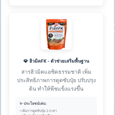
💎 ฮิวมิคFK - ตัวช่วยเสริมพื้นฐาน
สารฮิวมิคแอซิดธรรมชาติ เพิ่ม
ประสิทธิภาพการดูดซับปุ๋ย ปรับปรุง
ดิน ทำให้พืชแข็งแรงขึ้น
✨ ประโยชน์เด่น:
• เพิ่มการดูดซับปุ๋ย 2-3 เท่า