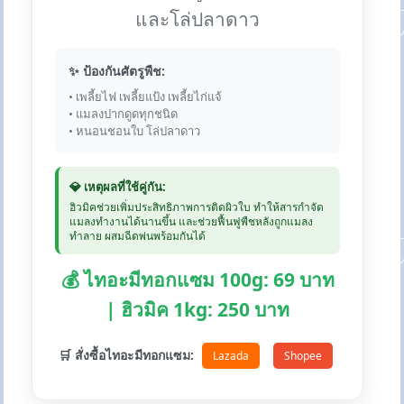
และโล่ปลาดาว
✨ ป้องกันศัตรูพืช:
• เพลี้ยไฟ เพลี้ยแป้ง เพลี้ยไก่แจ้
• แมลงปากดูดทุกชนิด
• หนอนชอนใบ โล่ปลาดาว
💎 เหตุผลที่ใช้คู่กัน:
ฮิวมิคช่วยเพิ่มประสิทธิภาพการติดผิวใบ ทำให้สารกำจัด
แมลงทำงานได้นานขึ้น และช่วยฟื้นฟูพืชหลังถูกแมลง
ทำลาย ผสมฉีดพ่นพร้อมกันได้
💰 ไทอะมีทอกแซม 100g: 69 บาท
| ฮิวมิค 1kg: 250 บาท
🛒 สั่งซื้อไทอะมีทอกแซม:
Lazada
Shopee