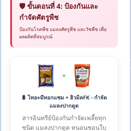
🛡️ ขั้นตอนที่ 4: ป้องกันและ
กำจัดศัตรูพืช
ป้องกันโรคพืช แมลงศัตรูพืช และวัชพืช เพื่อ
ผลผลิตที่สมบูรณ์
+
🐛 ไทอะมีทอกแซม + ฮิวมิคFK - กำจัด
แมลงปากดูด
สารอินทรีย์ป้องกันกำจัดเพลี้ยทุก
ชนิด แมลงปากดูด หนอนชอนใบ