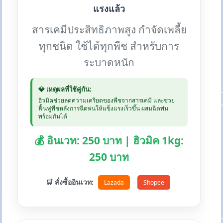
แรงแล้ว
สารเคมีประสิทธิภาพสูง กำจัดเพลี้ย
ทุกชนิด ใช้ได้ทุกพืช สำหรับการ
ระบาดหนัก
💎 เหตุผลที่ใช้คู่กัน:
ฮิวมิคช่วยลดความเครียดของพืชจากสารเคมี และช่วย
ฟื้นฟูพืชหลังการฉีดพ่นให้แข็งแรงเร็วขึ้น ผสมฉีดพ่น
พร้อมกันได้
💰 อินเวท: 250 บาท | ฮิวมิค 1kg:
250 บาท
🛒 สั่งซื้ออินเวท:
Lazada
Shopee