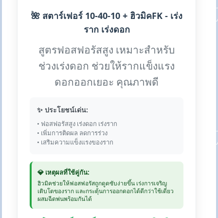
🌺 สตาร์เฟอร์ 10-40-10 + ฮิวมิคFK - เร่ง
ราก เร่งดอก
สูตรฟอสฟอรัสสูง เหมาะสำหรับ
ช่วงเร่งดอก ช่วยให้รากแข็งแรง
ดอกออกเยอะ คุณภาพดี
✨ ประโยชน์เด่น:
• ฟอสฟอรัสสูง เร่งดอก เร่งราก
• เพิ่มการติดผล ลดการร่วง
• เสริมความแข็งแรงของราก
💎 เหตุผลที่ใช้คู่กัน:
ฮิวมิคช่วยให้ฟอสฟอรัสถูกดูดซับง่ายขึ้น เร่งการเจริญ
เติบโตของราก และกระตุ้นการออกดอกได้ดีกว่าใช้เดี่ยว
ผสมฉีดพ่นพร้อมกันได้