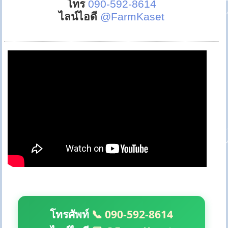
โทร
090-592-8614
ไลน์ไอดี
@FarmKaset
โทรศัพท์
📞 090-592-8614