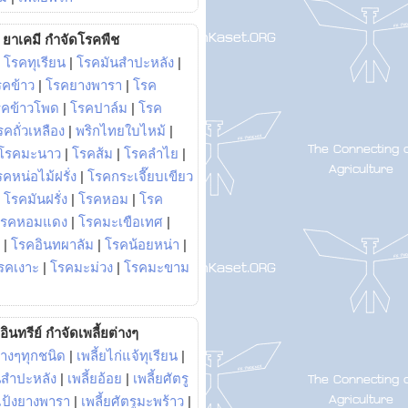
ยาเคมี กำจัดโรคพืช
|
โรคทุเรียน
|
โรคมันสำปะหลัง
|
รคข้าว
|
โรคยางพารา
|
โรค
รคข้าวโพด
|
โรคปาล์ม
|
โรค
รคถั่วเหลือง
|
พริกไทยใบไหม้
|
โรคมะนาว
|
โรคส้ม
|
โรคลำไย
|
คหน่อไม้ฝรั่ง
|
โรคกระเจี๊ยบเขียว
|
โรคมันฝรั่ง
|
โรคหอม
|
โรค
โรคหอมแดง
|
โรคมะเขือเทศ
|
|
โรคอินทผาลัม
|
โรคน้อยหน่า
|
รคเงาะ
|
โรคมะม่วง
|
โรคมะขาม
อินทรีย์ กำจัดเพลี้ยต่างๆ
่างๆทุกชนิด
|
เพลี้ยไก่แจ้ทุเรียน
|
ันสำปะหลัง
|
เพลี้ยอ้อย
|
เพลี้ยศัตรู
ยแป้งยางพารา
|
เพลี้ยศัตรูมะพร้าว
|