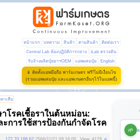
หน้าแรก
บทความ
สินค้า
ตามสินค้า
ติดต่อเรา
Central Lab ห้องปฏิบัติการกลาง
iLab ตรวจดิน
รับจ้างผลิตปุ๋ยยาฯOEM
แอพผสมปุ๋ย
English
📱 ติดตั้งแอพมือถือ ฟาร์มเกษตร ฟรี!ไม่มีเงื่อนไข
(รวมแอพผสมปุ๋ย และแอพเกษตรอื่นๆไว้ในแอพนี้)
้อหาเสีย
ษาโรคเชื้อราในต้นหม่อน:
ะการใช้สารป้องกันกำจัดโรค
🌱
แ
172.70.188.62
2566/11/21 09:16:00 , View: 4129,
e