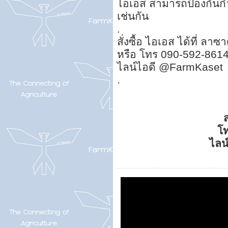
ไอเอส สามารถป้องกันกำจ
เช่นกัน
.
สั่งซื้อ ไอเอส ได้ที่ ลาซ
หรือ โทร 090-592-861
ไลน์ไอดี @FarmKaset
.
ส
โ
ไลน