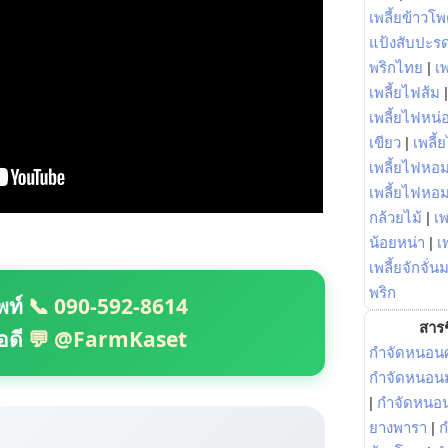
เพลี้ยข้าวโ
แป้งสับปะร
พริกไทย
|
เ
เพลี้ยไฟส้ม
เพลี้ยไฟหน่อ
เขียว
|
เพลี้
เพลี้ยไฟหอม
เพลี้ยไฟหอ
กล้วยไม้
|
เพ
น้อยหน่า
|
เ
เพลี้ยจักจั่น
พริก
พท์
📞 090-592-8614
สารช
อดี
💬 @FarmKaset
กำจัดหนอนศ
กำจัดหนอนม
|
กำจัดหนอ
ยางพารา
|
ก