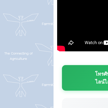
โทรศั
ไลน์ไ