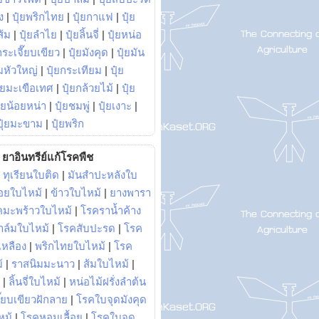
ง
|
ปุ๋ยพริกไทย
|
ปุ๋ยกาแฟ
|
ปุ๋ย
ส้ม
|
ปุ๋ยลำไย
|
ปุ๋ยลิ้นจี่
|
ปุ๋ยหน่อ
กระเจี๊ยบเขียว
|
ปุ๋ยมังคุด
|
ปุ๋ยมัน
มหัวใหญ่
|
ปุ๋ยกระเทียม
|
ปุ๋ย
ุ๋ยมะเขือเทศ
|
ปุ๋ยกล้วยไม้
|
ปุ๋ย
ุ๋ยน้อยหน่า
|
ปุ๋ยชมพู่
|
ปุ๋ยเงาะ
|
ปุ๋ยมะขาม
|
ปุ๋ยพริก
ยาอินทรีย์แก้โรคพืช
|
ทุเรียนใบติด
|
มันสำปะหลังใบ
อยใบไหม้
|
ข้าวใบไหม้
|
ยางพารา
คมะพร้าวใบไหม้
|
โรคราน้ำค้าง
าล์มใบไหม้
|
โรคสับปะรด
|
โรค
วเหลือง
|
พริกไทยใบไหม้
|
โรค
้
|
ราสนิมมะนาว
|
ส้มใบไหม้
|
|
ลิ้นจี่ใบไหม้
|
หน่อไม้ฝรั่งลำต้น
ี๊ยบเขียวฝักลาย
|
โรคใบจุดมังคุด
หม้
|
โรคหอมเลื้อย
|
โรคใบจุด