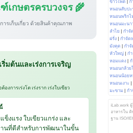
ข้าวโพด
|
ก
ณฑ์เกษตรครบวงจร 🌾
หนอนสับปะ
หนอนพริกไ
ู่การเก็บเกี่ยว ด้วยสินค้าคุณภาพ
หนอนมะนา
ลำไย
|
กำจัด
ฝรั่ง
|
กำจัด
มังคุด
|
กำจั
หัวใหญ่
|
กำ
หอมแดง
|
ก
 เริ่มต้นและเร่งการเจริญ
หนอนกล้วยไ
หนอนน้อยห
หนอนเงาะ
|
ือต้องการเร่งโต เร่งราก เร่งใบเขียว
มะขาม
|
กำ
iLab.work ผู
ี้
อาหารใน ดิน
กแข็งแรง ใบเขียวแกร่ง และ
ฐาน ISO/IE
นฐานที่ดีสำหรับการพัฒนาในขั้น