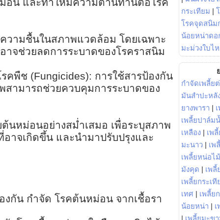
หม่อน และทำให้มีความต้านทานต่อโรค
กระเทียม
|
โรคจุดสนิมก
น้อยหน่าดอก
ดความชื้นในสภาพแวดล้อม โดยเฉพาะ
มะม่วงใบไห
 อาจช่วยลดการระบาดของโรคราสนิม
ย
รคพืช (Fungicides): การใช้สารป้องกัน
กำจัดเพลี้ยต
ิภาพสามารถช่วยควบคุมการระบาดของ
มันสำปะหลั
ยางพารา
|
เ
เพลี้ยปาล์มน
้นหม่อนอย่างสม่ำเสมอ เพื่อระบุสภาพ
เหลือง
|
เพลี
่อาจเกิดขึ้น และนำมาปรับปรุงและ
มะนาว
|
เพล
เพลี้ยหน่อไม้
มังคุด
|
เพลี้
เพลี้ยกระเที
เทศ
|
เพลี้ย
้องกัน กำจัด โรคต้นหม่อน จากเชื้อรา
น้อยหน่า
|
เ
|
เพลี้ยมะข