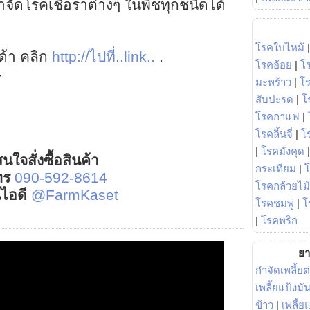
ัดโรคเชื้อราต่างๆ ในพืชทุกชนิดได้
โรคใบไหม้
าด้า คลิก
http://ไปที่..link..
.
โรคอ้อย
|
โ
4
มะพร้าว
|
โ
สับปะรด
|
โ
โรคกาแฟ
|
โรคลิ้นจี่
|
โร
|
โรคมังคุด
นใจสั่งซื้อสินค้า
กระเทียม
|
ทร
090-592-8614
โรคกล้วยไม้
์ไอดี
@FarmKaset
โรคชมพู่
|
โ
|
โรคพริก
ยา
กำจัดเพลี้ยต
เพลี้ยแป้งม
ข้าว
|
เพลี้