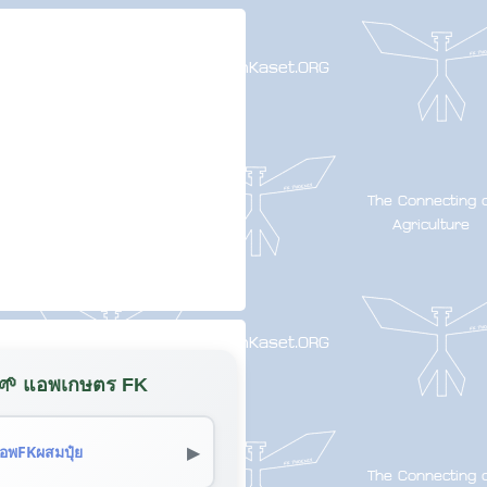
🌱 แอพเกษตร FK
▶
อพFKผสมปุ๋ย