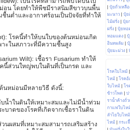
ldew): เป็นโรคที่สามารถพบได้บนใบ
|
ปุ๋ยถั่วเหลือ
่อน โดยทำให้พืชมีราสนิมสีขาวบนพื้น
มะนาว
|
ปุ๋ย
ชื้นต่ำและอากาศร้อนเป็นปัจจัยที่ทำให้
ไม้ฝรั่ง
|
ปุ๋ย
ฝรั่ง
|
ปุ๋ยหอ
หอมแดง
|
ป
t): โรคนี้ทำให้บนใบของต้นหม่อนเกิด
อินทผลัม
|
ป
าะในสภาวะที่มีความชื้นสูง
ปุ๋ยมะม่วง
|
rium Wilt): เชื้อรา Fusarium ทำให้
นี้ส่วนใหญ่พบในดินที่เป็นกรด และ
โรคใบไหม้
ไหม้
|
โรคอ้
ใบไหม้
|
โร
นหม่อนมีหลายวิธี ดังนี้:
ข้าวโพด
|
ป
ราน้ำค้างถั่
ับน้ำในดินให้เหมาะสมและไม่มีน้ำท่วม
กาแฟใบไหม
ระบาดของโรคที่เกิดจากเชื้อราในดิน
ลำไยใบไหม้
ไหม้
|
กระเจ
ี่มีส่วนผสมที่เหมาะสมสามารถเสริมสร้าง
|
มันฝรั่งใบใ