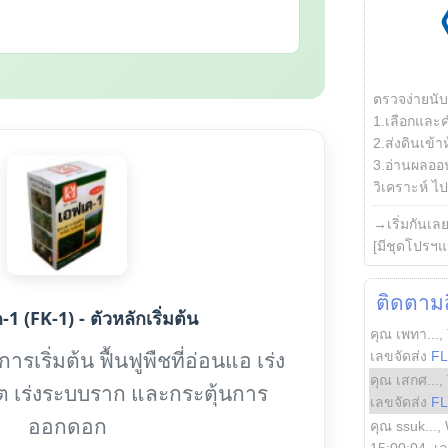
ตรวจง่ายนั
1.เลือกและ
2.ส่งดินเข้า
3.อ่านผลออน
วิเคราะห์ ไปต
→เริ่มกันเล
[มีชุดโปรฯแ
ติดตามสิ
1 (FK-1) - ตัวหลักเริ่มต้น
คุณ เพทา...
,
รเริ่มต้น ฟื้นฟูพืชที่อ่อนแอ เร่ง
เลขจัดส่ง
F
คุณ เสกศ...
,
ต เร่งระบบราก และกระตุ้นการ
เลขจัดส่ง
F
ออกดอก
คุณ ssuk...
,
15:00:04
, เ