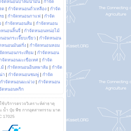
ำจัดหนอนปาล์มน้ำมัน
|
กำจัด
รด
|
กำจัดหนอนถั่วเหลือง
|
กำจัด
ทย
|
กำจัดหนอนกาแฟ
|
กำจัด
ว
|
กำจัดหนอนส้ม
|
กำจัดหนอน
หนอนลิ้นจี่
|
กำจัดหนอนหน่อไม้
หนอนกระเจี๊ยบเขียว
|
กำจัดหนอน
ดหนอนมันฝรั่ง
|
กำจัดหนอนหอม
จัดหนอนกระเทียม
|
กำจัดหนอน
ำจัดหนอนมะเขือเทศ
|
กำจัด
ม้
|
กำจัดหนอนอินทผาลัม
|
กำจัด
น่า
|
กำจัดหนอนชมพู่
|
กำจัด
กำจัดหนอนมะม่วง
|
กำจัดหนอน
จัดหนอนพริก
้ใช้บริการตรวจวิเคราะห์ค่าธาตุ
 น้ำ ปุ๋ย พืช กากอุตสาหกรรม มาต
C 17025