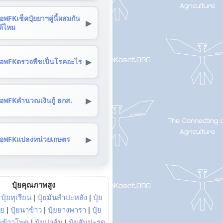
อพFKเช็คปุ๋ยยาฯคู่นี้ผสมกัน
▶
ด้ไหม
▶
อพFKตรวจพืชเป็นโรคอะไร
▶
อพFKคำนวณเงินกู้ ธกส.
▶
อพFKแปลงหน่วยเกษตร
ปุ๋ยคุณภาพสูง
|
ปุ๋ยทุเรียน
|
ปุ๋ยมันสำปะหลัง
|
ปุ๋ย
อย
|
ปุ๋ยนาข้าว
|
ปุ๋ยยางพารา
|
ปุ๋ย
๋ยข้าวโพด
|
ปุ๋ยปาล์ม
|
ปุ๋ยสับปะรด