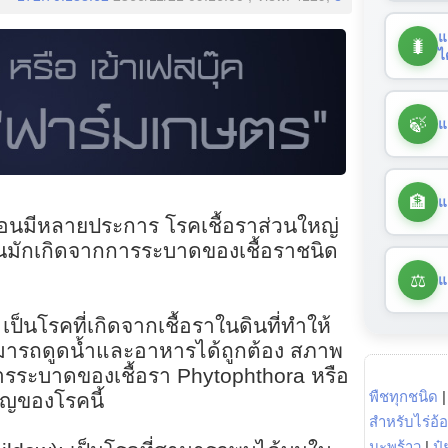
แ
🐛
ไ
🍃
แ
🏦
แ
ม่อนมีหลายประการ โรคเชื้อราส่วนใหญ่
อนมักเกิดจากการระบาดของเชื้อราชนิด
⚖️
แ
เป็นโรคที่เกิดจากเชื้อราในดินที่ทำให้
ามารถดูดน้ำและอาหารได้ถูกต้อง สภาพ
การระบาดของเชื้อรา Phytophthora หรือ
พืชทุกชนิด
ัญของโรคนี้
สำหรับไร่อ้
มะพร้าว
|
ปุ