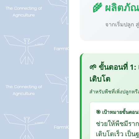
🌾 ผลิตภั
จากเริ่มปลูก ส
🌱 ขั้นตอนที่ 1:
เติบโต
สำหรับพืชที่เพิ่งปลูกหร
🎯 เป้าหมายขั้นตอนน
ช่วยให้พืชมีรา
เติบโตเร็ว เป็