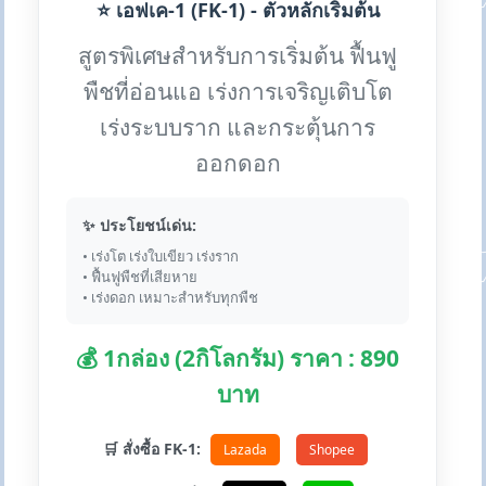
⭐ เอฟเค-1 (FK-1) - ตัวหลักเริ่มต้น
สูตรพิเศษสำหรับการเริ่มต้น ฟื้นฟู
พืชที่อ่อนแอ เร่งการเจริญเติบโต
เร่งระบบราก และกระตุ้นการ
ออกดอก
✨ ประโยชน์เด่น:
• เร่งโต เร่งใบเขียว เร่งราก
• ฟื้นฟูพืชที่เสียหาย
• เร่งดอก เหมาะสำหรับทุกพืช
💰 1กล่อง (2กิโลกรัม) ราคา : 890
บาท
🛒 สั่งซื้อ FK-1:
Lazada
Shopee