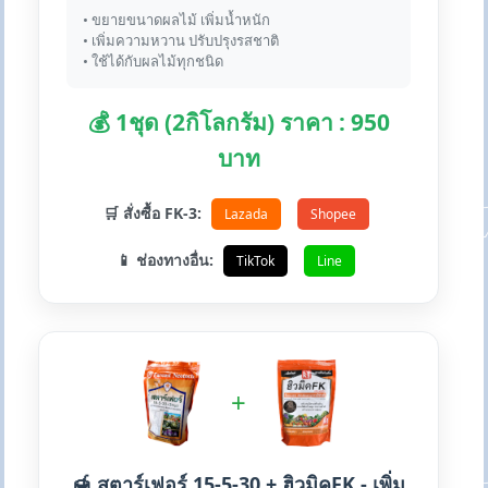
• ขยายขนาดผลไม้ เพิ่มน้ำหนัก
• เพิ่มความหวาน ปรับปรุงรสชาติ
• ใช้ได้กับผลไม้ทุกชนิด
💰 1ชุด (2กิโลกรัม) ราคา : 950
บาท
🛒 สั่งซื้อ FK-3:
Lazada
Shopee
📱 ช่องทางอื่น:
TikTok
Line
+
🍯 สตาร์เฟอร์ 15-5-30 + ฮิวมิคFK - เพิ่ม