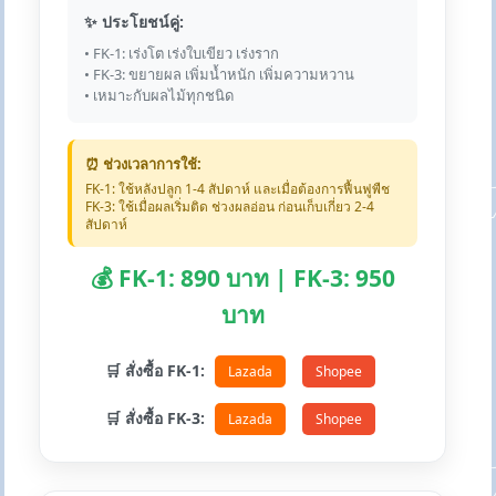
✨ ประโยชน์คู่:
• FK-1: เร่งโต เร่งใบเขียว เร่งราก
• FK-3: ขยายผล เพิ่มน้ำหนัก เพิ่มความหวาน
• เหมาะกับผลไม้ทุกชนิด
⏰ ช่วงเวลาการใช้:
FK-1: ใช้หลังปลูก 1-4 สัปดาห์ และเมื่อต้องการฟื้นฟูพืช
FK-3: ใช้เมื่อผลเริ่มติด ช่วงผลอ่อน ก่อนเก็บเกี่ยว 2-4
สัปดาห์
💰 FK-1: 890 บาท | FK-3: 950
บาท
🛒 สั่งซื้อ FK-1:
Lazada
Shopee
🛒 สั่งซื้อ FK-3:
Lazada
Shopee