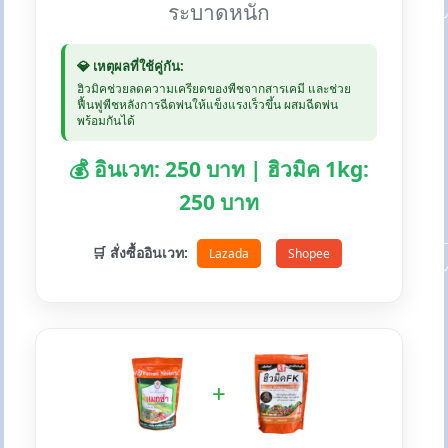
ระบาดหนัก
💎 เหตุผลที่ใช้คู่กัน:
ฮิวมิคช่วยลดความเครียดของพืชจากสารเคมี และช่วย
ฟื้นฟูพืชหลังการฉีดพ่นให้แข็งแรงเร็วขึ้น ผสมฉีดพ่น
พร้อมกันได้
💰 อินเวท: 250 บาท | ฮิวมิค 1kg:
250 บาท
🛒 สั่งซื้ออินเวท:
Lazada
Shopee
+