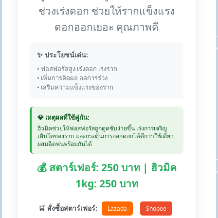
ช่วงเร่งดอก ช่วยให้รากแข็งแรง
ดอกออกเยอะ คุณภาพดี
✨ ประโยชน์เด่น:
• ฟอสฟอรัสสูง เร่งดอก เร่งราก
• เพิ่มการติดผล ลดการร่วง
• เสริมความแข็งแรงของราก
💎 เหตุผลที่ใช้คู่กัน:
ฮิวมิคช่วยให้ฟอสฟอรัสถูกดูดซับง่ายขึ้น เร่งการเจริญ
เติบโตของราก และกระตุ้นการออกดอกได้ดีกว่าใช้เดี่ยว
ผสมฉีดพ่นพร้อมกันได้
💰 สตาร์เฟอร์: 250 บาท | ฮิวมิค
1kg: 250 บาท
🛒 สั่งซื้อสตาร์เฟอร์:
Lazada
Shopee