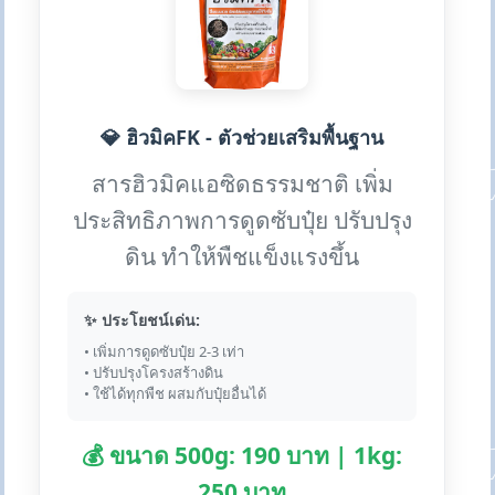
💎 ฮิวมิคFK - ตัวช่วยเสริมพื้นฐาน
สารฮิวมิคแอซิดธรรมชาติ เพิ่ม
ประสิทธิภาพการดูดซับปุ๋ย ปรับปรุง
ดิน ทำให้พืชแข็งแรงขึ้น
✨ ประโยชน์เด่น:
• เพิ่มการดูดซับปุ๋ย 2-3 เท่า
• ปรับปรุงโครงสร้างดิน
• ใช้ได้ทุกพืช ผสมกับปุ๋ยอื่นได้
💰 ขนาด 500g: 190 บาท | 1kg:
250 บาท