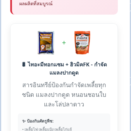
ผลผลิตที่สมบูรณ์
+
🐛 ไทอะมีทอกแซม + ฮิวมิคFK - กำจัด
แมลงปากดูด
สารอินทรีย์ป้องกันกำจัดเพลี้ยทุก
ชนิด แมลงปากดูด หนอนชอนใบ
และโล่ปลาดาว
✨ ป้องกันศัตรูพืช:
• เพลี้ยไฟ เพลี้ยแป้ง เพลี้ยไก่แจ้