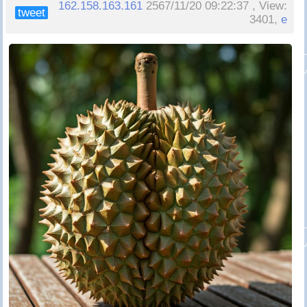
162.158.163.161
2567/11/20 09:22:37 , View:
tweet
3401,
e