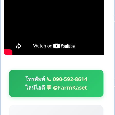
โทรศัพท์
📞 090-592-8614
ไลน์ไอดี
💬 @FarmKaset