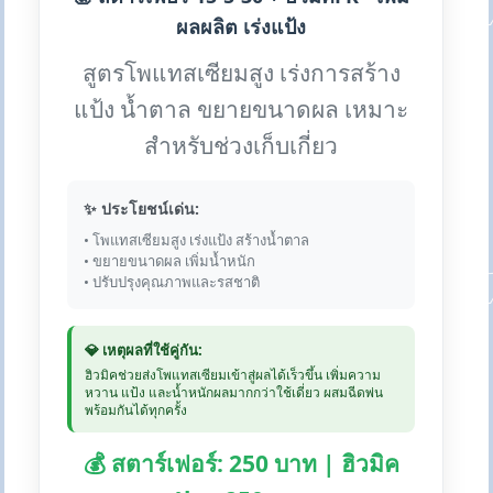
ผลผลิต เร่งแป้ง
สูตรโพแทสเซียมสูง เร่งการสร้าง
แป้ง น้ำตาล ขยายขนาดผล เหมาะ
สำหรับช่วงเก็บเกี่ยว
✨ ประโยชน์เด่น:
• โพแทสเซียมสูง เร่งแป้ง สร้างน้ำตาล
• ขยายขนาดผล เพิ่มน้ำหนัก
• ปรับปรุงคุณภาพและรสชาติ
💎 เหตุผลที่ใช้คู่กัน:
ฮิวมิคช่วยส่งโพแทสเซียมเข้าสู่ผลได้เร็วขึ้น เพิ่มความ
หวาน แป้ง และน้ำหนักผลมากกว่าใช้เดี่ยว ผสมฉีดพ่น
พร้อมกันได้ทุกครั้ง
💰 สตาร์เฟอร์: 250 บาท | ฮิวมิค