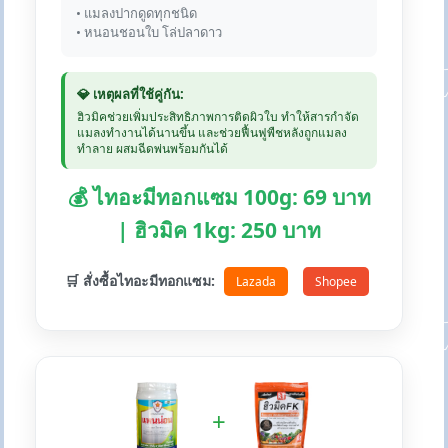
• แมลงปากดูดทุกชนิด
• หนอนชอนใบ โล่ปลาดาว
💎 เหตุผลที่ใช้คู่กัน:
ฮิวมิคช่วยเพิ่มประสิทธิภาพการติดผิวใบ ทำให้สารกำจัด
แมลงทำงานได้นานขึ้น และช่วยฟื้นฟูพืชหลังถูกแมลง
ทำลาย ผสมฉีดพ่นพร้อมกันได้
💰 ไทอะมีทอกแซม 100g: 69 บาท
| ฮิวมิค 1kg: 250 บาท
🛒 สั่งซื้อไทอะมีทอกแซม:
Lazada
Shopee
+