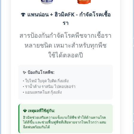
🍄 แพนน่อน + ฮิวมิคFK - กำจัดโรคเชื้อ
รา
สารป้องกันกำจัดโรคพืชจากเชื้อรา
หลายชนิด เหมาะสำหรับทุกพืช
ใช้ได้ตลอดปี
✨ ป้องกันโรคพืช:
• ใบไหม้ ใบจุด ใบติด กิ่งแห้ง
• ราน้ำค้าง ราสนิม ไปทอปธอร่า
• แอนแทรคโนส กุ้งแห้ง
💎 เหตุผลที่ใช้คู่กัน:
ฮิวมิคช่วยเสริมความแข็งแรงให้พืช ทำให้ต้านทานโรค
ได้ดีขึ้น และช่วยฟื้นฟูพืชที่เสียหายจากโรคเร็วกว่า ผสม
ฉีดพ่นพร้อมกันได้