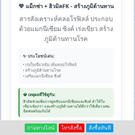
💚 แม็กซ่า + ฮิวมิคFK - สร้างภูมิต้านทาน
สารสังเคราะห์คลอโรฟิลล์ ประกอบ
ด้วยแมกนีเซียม ซิงค์ เร่งเขียว สร้าง
ภูมิต้านทานโรค
✨ ประโยชน์เด่น:
• เร่งใบเขียวเข้ม เพิ่มคลอโรฟิลล์
• สร้างภูมิต้านทานโรค
• เสริมแมกนีเซียม ซิงค์
💎 เหตุผลที่ใช้คู่กัน:
ฮิวมิคช่วยเพิ่มการดูดซับแมกนีเซียมและซิงค์ ทำให้ใบ
เขียวเข้มกว่า และสร้างภูมิต้านทานได้ดีกว่าใช้เดี่ยว ผสม
ฉีดพ่นพร้อมกันได้
💰 แม็กซ่า: 250 บาท | ฮิวมิค 1kg:
ถามทางไลน์
โทรสั่งซื้อ
สั่งซื้อทันที