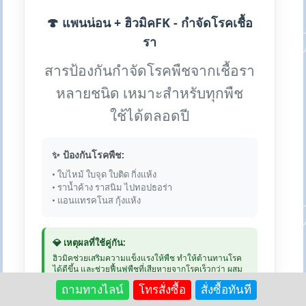
🍄 แพนน่อน + ฮิวมิคFK - กำจัดโรคเชื้อ
รา
สารป้องกันกำจัดโรคพืชจากเชื้อรา
หลายชนิด เหมาะสำหรับทุกพืช
ใช้ได้ตลอดปี
✨ ป้องกันโรคพืช:
• ใบไหม้ ใบจุด ใบติด กิ่งแห้ง
• ราน้ำค้าง ราสนิม ไปทอปธอร่า
• แอนแทรคโนส กุ้งแห้ง
💎 เหตุผลที่ใช้คู่กัน:
ฮิวมิคช่วยเสริมความแข็งแรงให้พืช ทำให้ต้านทานโรค
ได้ดีขึ้น และช่วยฟื้นฟูพืชที่เสียหายจากโรคเร็วกว่า ผสม
ฉีดพ่นพร้อมกันได้
ถามทางไลน์
โทรสั่งซื้อ
สั่งซื้อทันที