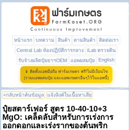
หน้าแรก
บทความ
สินค้า
ตามสินค้า
ติดต่อเรา
Central Lab ห้องปฏิบัติการกลาง
iLab ตรวจดิน
English
รับจ้างผลิตปุ๋ยยาฯOEM
แอพผสมปุ๋ย
📱 ติดตั้งแอพมือถือ ฟาร์มเกษตร ฟรี!ไม่มีเงื่อนไข
(รวมแอพผสมปุ๋ย และแอพเกษตรอื่นๆไว้ในแอพนี้)
<กลับหน้าค้นข้อมูล
แจ้งลิงค์ในเนื้อหาเสีย
ปุ๋ยสตาร์เฟอร์ สูตร 10-40-10+3
MgO: เคล็ดลับสำหรับการเร่งการ
ออกดอกและเร่งรากของต้นพริก