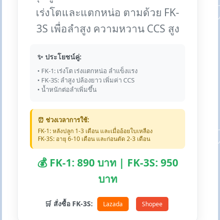
เร่งโตและแตกหน่อ ตามด้วย FK-
3S เพื่อลำสูง ความหวาน CCS สูง
✨ ประโยชน์คู่:
• FK-1: เร่งโต เร่งแตกหน่อ ลำแข็งแรง
• FK-3S: ลำสูง ปล้องยาว เพิ่มค่า CCS
• น้ำหนักต่อลำเพิ่มขึ้น
⏰ ช่วงเวลาการใช้:
FK-1: หลังปลูก 1-3 เดือน และเมื่ออ้อยใบเหลือง
FK-3S: อายุ 6-10 เดือน และก่อนตัด 2-3 เดือน
💰 FK-1: 890 บาท | FK-3S: 950
บาท
🛒 สั่งซื้อ FK-3S:
Lazada
Shopee