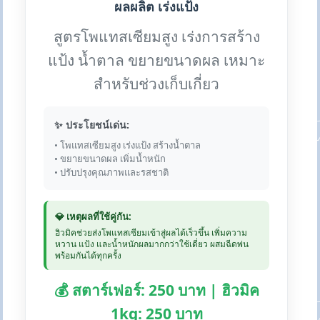
ผลผลิต เร่งแป้ง
สูตรโพแทสเซียมสูง เร่งการสร้าง
แป้ง น้ำตาล ขยายขนาดผล เหมาะ
สำหรับช่วงเก็บเกี่ยว
✨ ประโยชน์เด่น:
• โพแทสเซียมสูง เร่งแป้ง สร้างน้ำตาล
• ขยายขนาดผล เพิ่มน้ำหนัก
• ปรับปรุงคุณภาพและรสชาติ
💎 เหตุผลที่ใช้คู่กัน:
ฮิวมิคช่วยส่งโพแทสเซียมเข้าสู่ผลได้เร็วขึ้น เพิ่มความ
หวาน แป้ง และน้ำหนักผลมากกว่าใช้เดี่ยว ผสมฉีดพ่น
พร้อมกันได้ทุกครั้ง
💰 สตาร์เฟอร์: 250 บาท | ฮิวมิค
1kg: 250 บาท