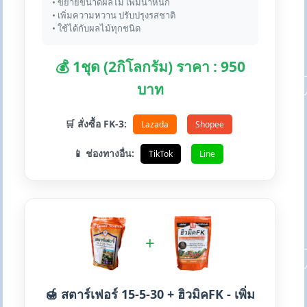
• ขยายขนาดผลไม้ เพิ่มน้ำหนัก
• เพิ่มความหวาน ปรับปรุงรสชาติ
• ใช้ได้กับผลไม้ทุกชนิด
💰 1ชุด (2กิโลกรัม) ราคา : 950
บาท
🛒 สั่งซื้อ FK-3:
Lazada
Shopee
📱 ช่องทางอื่น:
TikTok
Line
+
🍯 สตาร์เฟอร์ 15-5-30 + ฮิวมิคFK - เพิ่ม