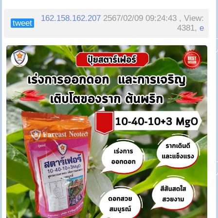
162.158.162.207
2567/02/09 09:24:43 , View:
tweet
4381,
e