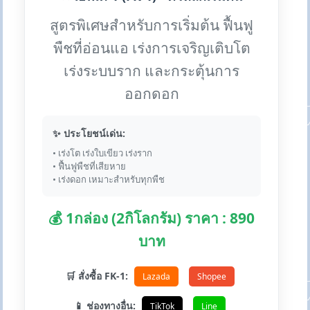
สูตรพิเศษสำหรับการเริ่มต้น ฟื้นฟู
พืชที่อ่อนแอ เร่งการเจริญเติบโต
เร่งระบบราก และกระตุ้นการ
ออกดอก
✨ ประโยชน์เด่น:
• เร่งโต เร่งใบเขียว เร่งราก
• ฟื้นฟูพืชที่เสียหาย
• เร่งดอก เหมาะสำหรับทุกพืช
💰 1กล่อง (2กิโลกรัม) ราคา : 890
บาท
🛒 สั่งซื้อ FK-1:
Lazada
Shopee
📱 ช่องทางอื่น:
TikTok
Line