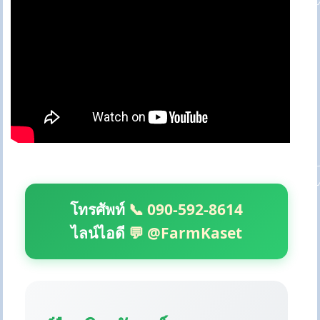
โทรศัพท์
📞 090-592-8614
ไลน์ไอดี
💬 @FarmKaset