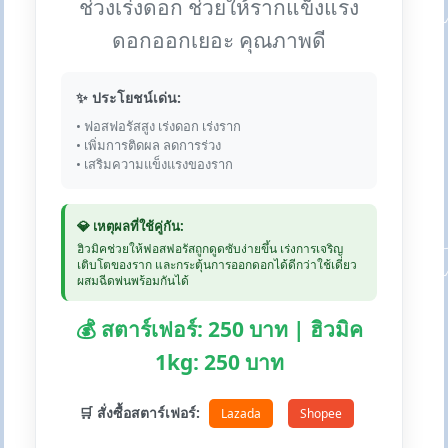
ช่วงเร่งดอก ช่วยให้รากแข็งแรง
ดอกออกเยอะ คุณภาพดี
✨ ประโยชน์เด่น:
• ฟอสฟอรัสสูง เร่งดอก เร่งราก
• เพิ่มการติดผล ลดการร่วง
• เสริมความแข็งแรงของราก
💎 เหตุผลที่ใช้คู่กัน:
ฮิวมิคช่วยให้ฟอสฟอรัสถูกดูดซับง่ายขึ้น เร่งการเจริญ
เติบโตของราก และกระตุ้นการออกดอกได้ดีกว่าใช้เดี่ยว
ผสมฉีดพ่นพร้อมกันได้
💰 สตาร์เฟอร์: 250 บาท | ฮิวมิค
1kg: 250 บาท
🛒 สั่งซื้อสตาร์เฟอร์:
Lazada
Shopee