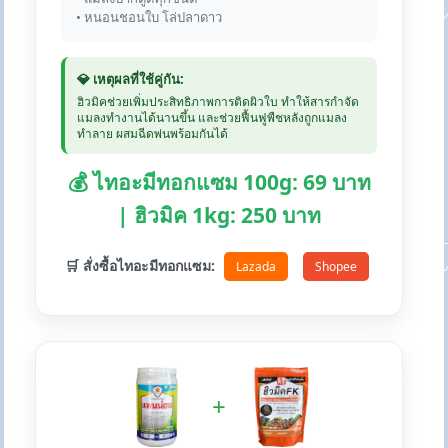
• หนอนชอนใบ โล่ปลาดาว
💎 เหตุผลที่ใช้คู่กัน:
ฮิวมิคช่วยเพิ่มประสิทธิภาพการติดผิวใบ ทำให้สารกำจัด
แมลงทำงานได้นานขึ้น และช่วยฟื้นฟูพืชหลังถูกแมลง
ทำลาย ผสมฉีดพ่นพร้อมกันได้
💰 ไทอะมีทอกแซม 100g: 69 บาท
| ฮิวมิค 1kg: 250 บาท
🛒 สั่งซื้อไทอะมีทอกแซม:
Lazada
Shopee
+