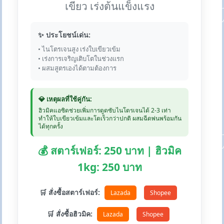
เขียว เร่งต้นแข็งแรง
✨ ประโยชน์เด่น:
• ไนโตรเจนสูง เร่งใบเขียวเข้ม
• เร่งการเจริญเติบโตในช่วงแรก
• ผสมสูตรเองได้ตามต้องการ
💎 เหตุผลที่ใช้คู่กัน:
ฮิวมิคแอซิดช่วยเพิ่มการดูดซับไนโตรเจนได้ 2-3 เท่า
ทำให้ใบเขียวเข้มและโตเร็วกว่าปกติ ผสมฉีดพ่นพร้อมกัน
ได้ทุกครั้ง
💰 สตาร์เฟอร์: 250 บาท | ฮิวมิค
1kg: 250 บาท
🛒 สั่งซื้อสตาร์เฟอร์:
Lazada
Shopee
🛒 สั่งซื้อฮิวมิค:
Lazada
Shopee