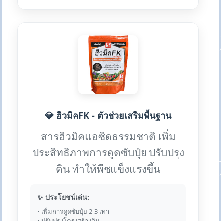
💎 ฮิวมิคFK - ตัวช่วยเสริมพื้นฐาน
สารฮิวมิคแอซิดธรรมชาติ เพิ่ม
ประสิทธิภาพการดูดซับปุ๋ย ปรับปรุง
ดิน ทำให้พืชแข็งแรงขึ้น
✨ ประโยชน์เด่น:
• เพิ่มการดูดซับปุ๋ย 2-3 เท่า
• ปรับปรุงโครงสร้างดิน