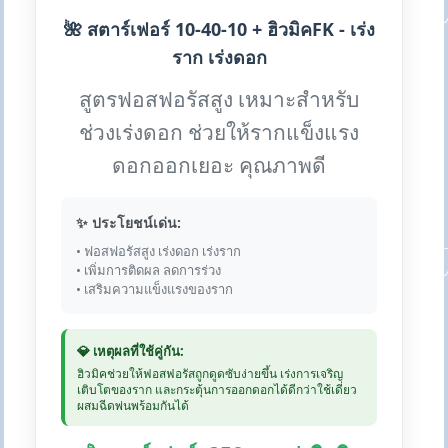
🌺 สตาร์เฟอร์ 10-40-10 + ฮิวมิคFK - เร่ง
ราก เร่งดอก
สูตรฟอสฟอรัสสูง เหมาะสำหรับ
ช่วงเร่งดอก ช่วยให้รากแข็งแรง
ดอกออกเยอะ คุณภาพดี
✨ ประโยชน์เด่น:
• ฟอสฟอรัสสูง เร่งดอก เร่งราก
• เพิ่มการติดผล ลดการร่วง
• เสริมความแข็งแรงของราก
💎 เหตุผลที่ใช้คู่กัน:
ฮิวมิคช่วยให้ฟอสฟอรัสถูกดูดซับง่ายขึ้น เร่งการเจริญ
เติบโตของราก และกระตุ้นการออกดอกได้ดีกว่าใช้เดี่ยว
ผสมฉีดพ่นพร้อมกันได้