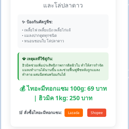
และโล่ปลาดาว
✨ ป้องกันศัตรูพืช:
• เพลี้ยไฟ เพลี้ยแป้ง เพลี้ยไก่แจ้
• แมลงปากดูดทุกชนิด
• หนอนชอนใบ โล่ปลาดาว
💎 เหตุผลที่ใช้คู่กัน:
ฮิวมิคช่วยเพิ่มประสิทธิภาพการติดผิวใบ ทำให้สารกำจัด
แมลงทำงานได้นานขึ้น และช่วยฟื้นฟูพืชหลังถูกแมลง
ทำลาย ผสมฉีดพ่นพร้อมกันได้
💰 ไทอะมีทอกแซม 100g: 69 บาท
| ฮิวมิค 1kg: 250 บาท
🛒 สั่งซื้อไทอะมีทอกแซม:
Lazada
Shopee