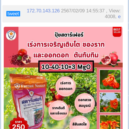
172.70.143.126
2567/02/09 14:55:37 , View:
tweet
4008,
e