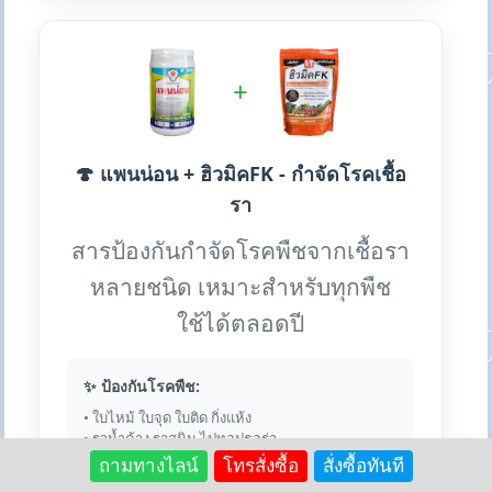
+
🍄 แพนน่อน + ฮิวมิคFK - กำจัดโรคเชื้อ
รา
สารป้องกันกำจัดโรคพืชจากเชื้อรา
หลายชนิด เหมาะสำหรับทุกพืช
ใช้ได้ตลอดปี
✨ ป้องกันโรคพืช:
• ใบไหม้ ใบจุด ใบติด กิ่งแห้ง
• ราน้ำค้าง ราสนิม ไปทอปธอร่า
• แอนแทรคโนส กุ้งแห้ง
ถามทางไลน์
โทรสั่งซื้อ
สั่งซื้อทันที