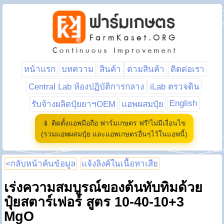
หน้าแรก
บทความ
สินค้า
ตามสินค้า
ติดต่อเรา
Central Lab ห้องปฏิบัติการกลาง
iLab ตรวจดิน
English
รับจ้างผลิตปุ๋ยยาฯOEM
แอพผสมปุ๋ย
📱 ติดตั้งแอพมือถือ ฟาร์มเกษตร ฟรี!ไม่มีเงื่อนไข
(รวมแอพผสมปุ๋ย และแอพเกษตรอื่นๆไว้ในแอพนี้)
<กลับหน้าค้นข้อมูล
แจ้งลิงค์ในเนื้อหาเสีย
เร่งความสมบูรณ์ของต้นทับทิมด้วย
ปุ๋ยสตาร์เฟอร์ สูตร 10-40-10+3
MgO