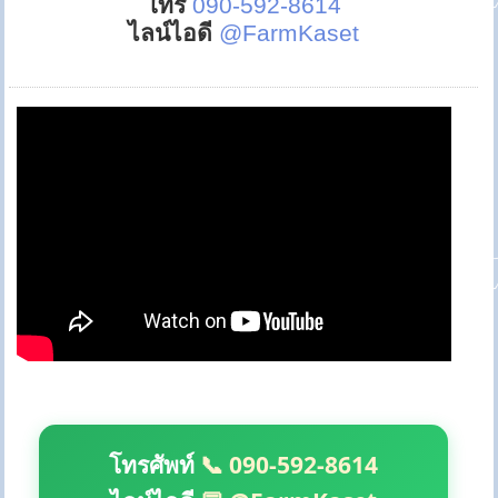
โทร
090-592-8614
ไลน์ไอดี
@FarmKaset
โทรศัพท์
📞 090-592-8614