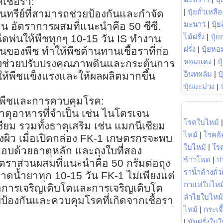
เชื้อรา:
|
ปุ๋ยถั่วเหลือ
นทรีย์ที่สามารถช่วยป้องกันและกำจัด
มะนาว
|
ปุ๋ย
 อัตราการผสมที่แนะนำคือ 50 ซีซี.
ไม้ฝรั่ง
|
ปุ๋ย
ีดพ่นให้พืชทุกๆ 10-15 วัน IS ทำงาน
ฝรั่ง
|
ปุ๋ยหอ
ันของพืช ทำให้พืชต้านทานเชื้อราที่ก่อ
หอมแดง
|
ป
ยังช่วยปรับปรุงคุณภาพดินและกระตุ้นการ
อินทผลัม
|
ป
ห้พืชแข็งแรงและให้ผลผลิตมากขึ้น
ปุ๋ยมะม่วง
|
พืชและการควบคุมโรค:
มีธาตุอาหารที่จำเป็น เช่น ไนโตรเจน
โรคใบไหม้
ม รวมทั้งธาตุเสริม เช่น แมกนีเซียม
ไหม้
|
โรคอ้
ผิว เมื่อเปิดกล่อง FK-1 เกษตรกรจะพบ
ใบไหม้
|
โร
อบด้วยธาตุหลัก และถุงใบที่สอง
ข้าวโพด
|
ป
ตราส่วนผสมที่แนะนำคือ 50 กรัมต่อถุง
ราน้ำค้างถั่
าดน้ำยาทุก 10-15 วัน FK-1 ไม่เพียงแต่
กาแฟใบไหม
่อการเจริญเติบโตและการเจริญเติบโต
ลำไยใบไหม้
วยป้องกันและควบคุมโรคที่เกิดจากเชื้อรา
ไหม้
|
กระเจ
|
มันฝรั่งใบใ