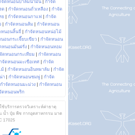
ำจัดหนอนปาล์มน้ำมัน
|
กำจัด
รด
|
กำจัดหนอนถั่วเหลือง
|
กำจัด
ทย
|
กำจัดหนอนกาแฟ
|
กำจัด
ว
|
กำจัดหนอนส้ม
|
กำจัดหนอน
หนอนลิ้นจี่
|
กำจัดหนอนหน่อไม้
หนอนกระเจี๊ยบเขียว
|
กำจัดหนอน
ดหนอนมันฝรั่ง
|
กำจัดหนอนหอม
จัดหนอนกระเทียม
|
กำจัดหนอน
ำจัดหนอนมะเขือเทศ
|
กำจัด
ม้
|
กำจัดหนอนอินทผาลัม
|
กำจัด
น่า
|
กำจัดหนอนชมพู่
|
กำจัด
กำจัดหนอนมะม่วง
|
กำจัดหนอน
จัดหนอนพริก
้ใช้บริการตรวจวิเคราะห์ค่าธาตุ
 น้ำ ปุ๋ย พืช กากอุตสาหกรรม มาต
C 17025