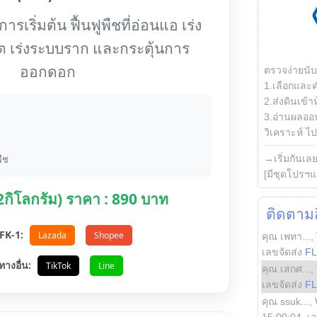
รเริ่มต้น ฟื้นฟูพืชที่อ่อนแอ เร่ง
ต เร่งระบบราก และกระตุ้นการ
ออกดอก
ตรวจง่ายนั
1.เลือกและ
2.ส่งดินเข้า
3.อ่านผลออน
วิเคราะห์ ไปต
→เริ่มกันเล
ืช
[มีชุดโปรฯแ
(2กิโลกรัม) ราคา : 890 บาท
ติดตามสิ
อ FK-1:
Lazada
Shopee
คุณ เพทา...
,
เลขจัดส่ง
F
ทางอื่น:
TikTok
Line
คุณ เสกศ...
,
เลขจัดส่ง
F
คุณ ssuk...
,
15:00:04
, เ