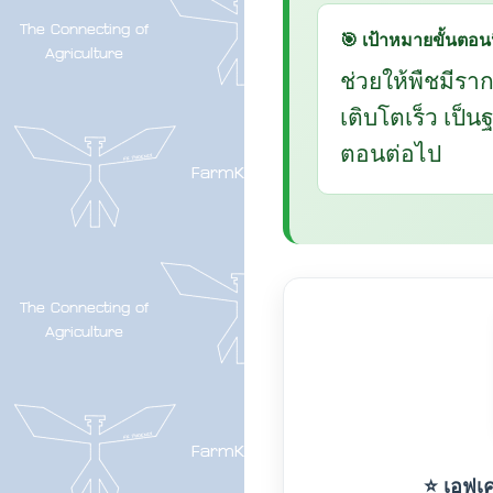
🎯 เป้าหมายขั้นตอนน
ช่วยให้พืชมีรา
เติบโตเร็ว เป็
ตอนต่อไป
⭐ เอฟเค-