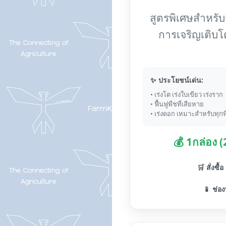
สูตรพิเศษสำหรับกา
การเจริญเติบโ
✨ ประโยชน์เด่น:
• เร่งโต เร่งใบเขียว เร่งราก
• ฟื้นฟูพืชที่เสียหาย
• เร่งดอก เหมาะสำหรับทุกพ
💰 1กล่อง 
🛒 สั่งซื้
📱 ช่อง