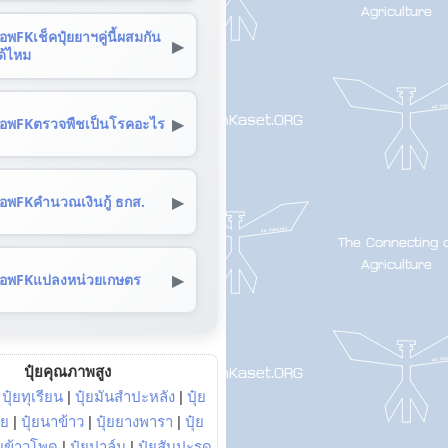
อพFKเช็คปุ๋ยยาฯคู่นี้ผสมกัน
▶
ด้ไหม
▶
อพFKตรวจพืชเป็นโรคอะไร
▶
อพFKคำนวณเงินกู้ ธกส.
▶
อพFKแปลงหน่วยเกษตร
ปุ๋ยคุณภาพสูง
|
ปุ๋ยทุเรียน
|
ปุ๋ยมันสำปะหลัง
|
ปุ๋ย
อย
|
ปุ๋ยนาข้าว
|
ปุ๋ยยางพารา
|
ปุ๋ย
๋ยข้าวโพด
|
ปุ๋ยปาล์ม
|
ปุ๋ยสับปะรด