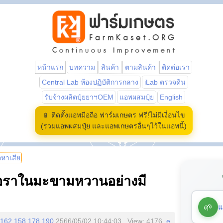
หน้าแรก
บทความ
สินค้า
ตามสินค้า
ติดต่อเรา
Central Lab ห้องปฏิบัติการกลาง
iLab ตรวจดิน
รับจ้างผลิตปุ๋ยยาฯOEM
แอพผสมปุ๋ย
English
📱 ติดตั้งแอพมือถือ ฟาร์มเกษตร ฟรี!ไม่มีเงื่อนไข
(รวมแอพผสมปุ๋ย และแอพเกษตรอื่นๆไว้ในแอพนี้)
้อหาเสีย
้อราในมะขามหวานอย่างมี
🌱
แ
162.158.178.190
2566/05/02 10:44:03 , View: 4176,
e