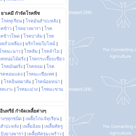
ยาเคมี กำจัดโรคพืช
|
โรคทุเรียน
|
โรคมันสำปะหลัง
|
รคข้าว
|
โรคยางพารา
|
โรค
รคข้าวโพด
|
โรคปาล์ม
|
โรค
รคถั่วเหลือง
|
พริกไทยใบไหม้
|
โรคมะนาว
|
โรคส้ม
|
โรคลำไย
|
คหน่อไม้ฝรั่ง
|
โรคกระเจี๊ยบเขียว
|
โรคมันฝรั่ง
|
โรคหอม
|
โรค
โรคหอมแดง
|
โรคมะเขือเทศ
|
|
โรคอินทผาลัม
|
โรคน้อยหน่า
|
รคเงาะ
|
โรคมะม่วง
|
โรคมะขาม
อินทรีย์ กำจัดเพลี้ยต่างๆ
่างๆทุกชนิด
|
เพลี้ยไก่แจ้ทุเรียน
|
ันสำปะหลัง
|
เพลี้ยอ้อย
|
เพลี้ยศัตรู
ยแป้งยางพารา
|
เพลี้ยศัตรูมะพร้าว
|