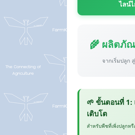
ไลน์ไ
🌾 ผลิตภั
จากเริ่มปลูก ส
🌱 ขั้นตอนที่ 1:
เติบโต
สำหรับพืชที่เพิ่งปลูกหร