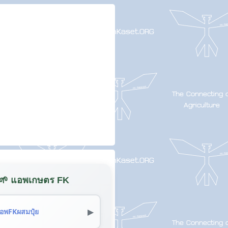
🌱 แอพเกษตร FK
▶
อพFKผสมปุ๋ย