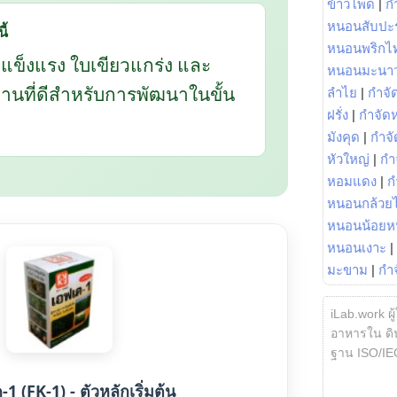
ข้าวโพด
|
ก
หนอนสับปะ
ี้
หนอนพริกไ
กแข็งแรง ใบเขียวแกร่ง และ
หนอนมะนา
นฐานที่ดีสำหรับการพัฒนาในขั้น
ลำไย
|
กำจัด
ฝรั่ง
|
กำจัด
มังคุด
|
กำจั
หัวใหญ่
|
กำ
หอมแดง
|
ก
หนอนกล้วยไ
หนอนน้อยห
หนอนเงาะ
|
มะขาม
|
กำ
iLab.work ผู
อาหารใน ดิน
ฐาน ISO/IE
1 (FK-1) - ตัวหลักเริ่มต้น