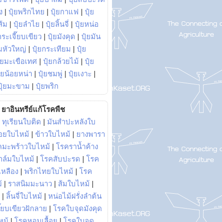
ง
|
ปุ๋ยพริกไทย
|
ปุ๋ยกาแฟ
|
ปุ๋ย
ส้ม
|
ปุ๋ยลำไย
|
ปุ๋ยลิ้นจี่
|
ปุ๋ยหน่อ
กระเจี๊ยบเขียว
|
ปุ๋ยมังคุด
|
ปุ๋ยมัน
มหัวใหญ่
|
ปุ๋ยกระเทียม
|
ปุ๋ย
ุ๋ยมะเขือเทศ
|
ปุ๋ยกล้วยไม้
|
ปุ๋ย
ุ๋ยน้อยหน่า
|
ปุ๋ยชมพู่
|
ปุ๋ยเงาะ
|
ปุ๋ยมะขาม
|
ปุ๋ยพริก
ยาอินทรีย์แก้โรคพืช
|
ทุเรียนใบติด
|
มันสำปะหลังใบ
อยใบไหม้
|
ข้าวใบไหม้
|
ยางพารา
คมะพร้าวใบไหม้
|
โรคราน้ำค้าง
าล์มใบไหม้
|
โรคสับปะรด
|
โรค
วเหลือง
|
พริกไทยใบไหม้
|
โรค
้
|
ราสนิมมะนาว
|
ส้มใบไหม้
|
|
ลิ้นจี่ใบไหม้
|
หน่อไม้ฝรั่งลำต้น
ี๊ยบเขียวฝักลาย
|
โรคใบจุดมังคุด
หม้
|
โรคหอมเลื้อย
|
โรคใบจุด