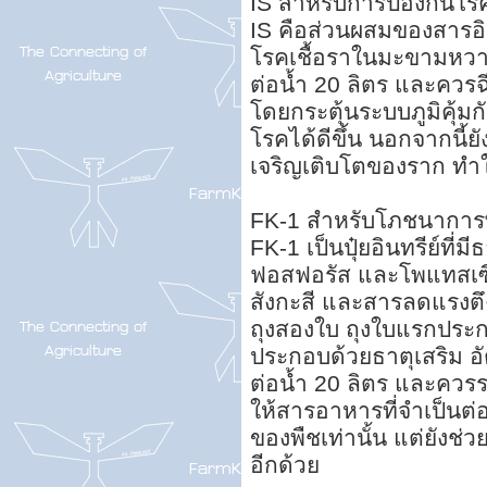
IS สำหรับการป้องกันโรค
IS คือส่วนผสมของสารอิ
โรคเชื้อราในมะขามหวาน
ต่อน้ำ 20 ลิตร และควรฉ
โดยกระตุ้นระบบภูมิคุ้มก
โรคได้ดีขึ้น นอกจากนี้
เจริญเติบโตของราก ทำใ
FK-1 สำหรับโภชนาการ
FK-1 เป็นปุ๋ยอินทรีย์ที่
ฟอสฟอรัส และโพแทสเซีย
สังกะสี และสารลดแรงตึง
ถุงสองใบ ถุงใบแรกประก
ประกอบด้วยธาตุเสริม อั
ต่อน้ำ 20 ลิตร และควรร
ให้สารอาหารที่จำเป็นต
ของพืชเท่านั้น แต่ยังช่
อีกด้วย