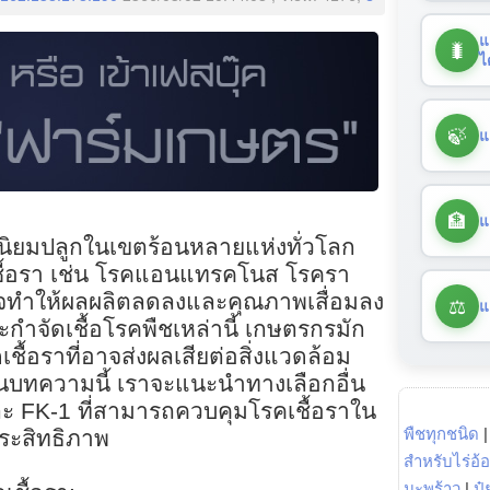
แ
🐛
ไ
🍃
แ
🏦
แ
นิยมปลูกในเขตร้อนหลายแห่งทั่วโลก
ชื้อรา เช่น โรคแอนแทรคโนส โรครา
จทำให้ผลผลิตลดลงและคุณภาพเสื่อมลง
⚖️
แ
ะกำจัดเชื้อโรคพืชเหล่านี้ เกษตรกรมัก
ชื้อราที่อาจส่งผลเสียต่อสิ่งแวดล้อม
นบทความนี้ เราจะแนะนำทางเลือกอื่น
ละ FK-1 ที่สามารถควบคุมโรคเชื้อราใน
พืชทุกชนิด
ระสิทธิภาพ
สำหรับไร่อ้
มะพร้าว
|
ปุ