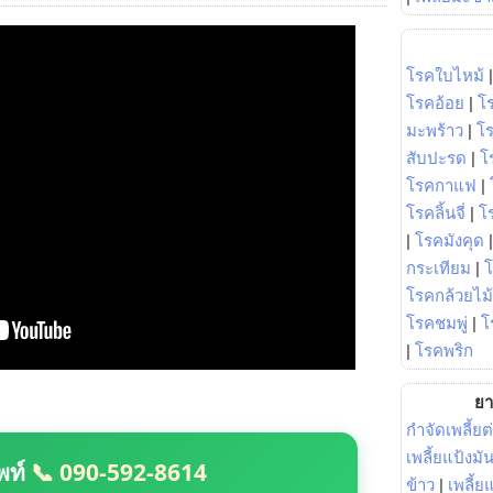
โรคใบไหม้
โรคอ้อย
|
โ
มะพร้าว
|
โ
สับปะรด
|
โ
โรคกาแฟ
|
โรคลิ้นจี่
|
โร
|
โรคมังคุด
กระเทียม
|
โรคกล้วยไม้
โรคชมพู่
|
โ
|
โรคพริก
ยา
กำจัดเพลี้ยต
เพลี้ยแป้งม
พท์
📞 090-592-8614
ข้าว
|
เพลี้