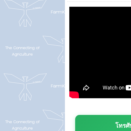
โทรศั