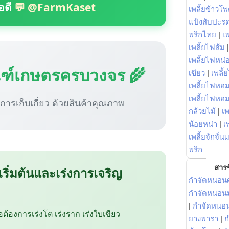
อดี
💬 @FarmKaset
เพลี้ยข้าวโ
แป้งสับปะร
พริกไทย
|
เ
เพลี้ยไฟส้ม
เพลี้ยไฟหน่อ
ณฑ์เกษตรครบวงจร 🌾
เขียว
|
เพลี้
เพลี้ยไฟหอม
เพลี้ยไฟหอ
ู่การเก็บเกี่ยว ด้วยสินค้าคุณภาพ
กล้วยไม้
|
เพ
น้อยหน่า
|
เ
เพลี้ยจักจั่น
พริก
สารช
 เริ่มต้นและเร่งการเจริญ
กำจัดหนอนศ
กำจัดหนอนม
|
กำจัดหนอ
ือต้องการเร่งโต เร่งราก เร่งใบเขียว
ยางพารา
|
ก