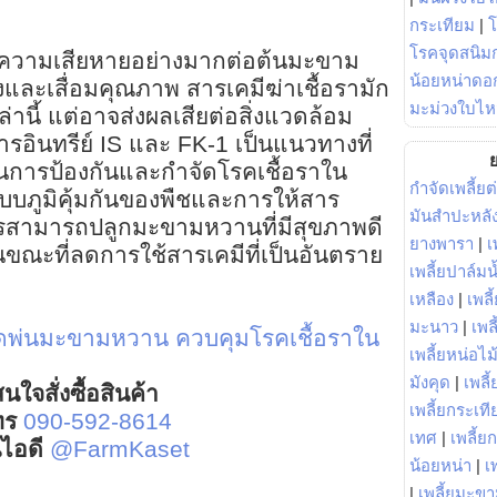
กระเทียม
|
โรคจุดสนิมก
งความเสียหายอย่างมากต่อต้นมะขาม
น้อยหน่าดอก
ละเสื่อมคุณภาพ สารเคมีฆ่าเชื้อรามัก
มะม่วงใบไห
ล่านี้ แต่อาจส่งผลเสียต่อสิ่งแวดล้อม
อินทรีย์ IS และ FK-1 เป็นแนวทางที่
ย
ในการป้องกันและกำจัดโรคเชื้อราใน
กำจัดเพลี้ยต
บภูมิคุ้มกันของพืชและการให้สาร
มันสำปะหลั
กรสามารถปลูกมะขามหวานที่มีสุขภาพดี
ยางพารา
|
เ
ขณะที่ลดการใช้สารเคมีที่เป็นอันตราย
เพลี้ยปาล์มน
เหลือง
|
เพลี
มะนาว
|
เพล
ฉีดพ่นมะขามหวาน
ควบคุมโรคเชื้อราใน
เพลี้ยหน่อไม้
มังคุด
|
เพลี้
นใจสั่งซื้อสินค้า
เพลี้ยกระเที
ทร
090-592-8614
เทศ
|
เพลี้ย
์ไอดี
@FarmKaset
น้อยหน่า
|
เ
|
เพลี้ยมะข