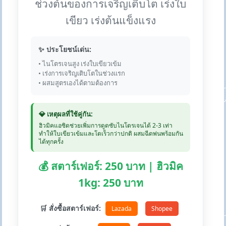
ช่วงต้นของการเจริญเติบโต เร่งใบ
เขียว เร่งต้นแข็งแรง
✨ ประโยชน์เด่น:
• ไนโตรเจนสูง เร่งใบเขียวเข้ม
• เร่งการเจริญเติบโตในช่วงแรก
• ผสมสูตรเองได้ตามต้องการ
💎 เหตุผลที่ใช้คู่กัน:
ฮิวมิคแอซิดช่วยเพิ่มการดูดซับไนโตรเจนได้ 2-3 เท่า
ทำให้ใบเขียวเข้มและโตเร็วกว่าปกติ ผสมฉีดพ่นพร้อมกัน
ได้ทุกครั้ง
💰 สตาร์เฟอร์: 250 บาท | ฮิวมิค
1kg: 250 บาท
🛒 สั่งซื้อสตาร์เฟอร์:
Lazada
Shopee