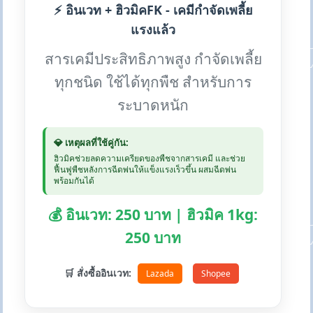
⚡ อินเวท + ฮิวมิคFK - เคมีกำจัดเพลี้ย
แรงแล้ว
สารเคมีประสิทธิภาพสูง กำจัดเพลี้ย
ทุกชนิด ใช้ได้ทุกพืช สำหรับการ
ระบาดหนัก
💎 เหตุผลที่ใช้คู่กัน:
ฮิวมิคช่วยลดความเครียดของพืชจากสารเคมี และช่วย
ฟื้นฟูพืชหลังการฉีดพ่นให้แข็งแรงเร็วขึ้น ผสมฉีดพ่น
พร้อมกันได้
💰 อินเวท: 250 บาท | ฮิวมิค 1kg:
250 บาท
🛒 สั่งซื้ออินเวท:
Lazada
Shopee