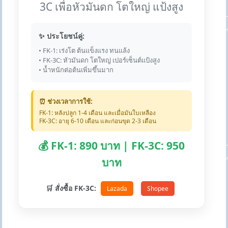
3C เพื่อหัวมันดก โตใหญ่ แป้งสูง
✨ ประโยชน์คู่:
• FK-1: เร่งโต ต้นแข็งแรง ทนแล้ง
• FK-3C: หัวมันดก โตใหญ่ เปอร์เซ็นต์แป้งสูง
• น้ำหนักต่อต้นเพิ่มขึ้นมาก
⏰ ช่วงเวลาการใช้:
FK-1: หลังปลูก 1-4 เดือน และเมื่อมันใบเหลือง
FK-3C: อายุ 6-10 เดือน และก่อนขุด 2-3 เดือน
💰 FK-1: 890 บาท | FK-3C: 950
บาท
🛒 สั่งซื้อ FK-3C:
Lazada
Shopee