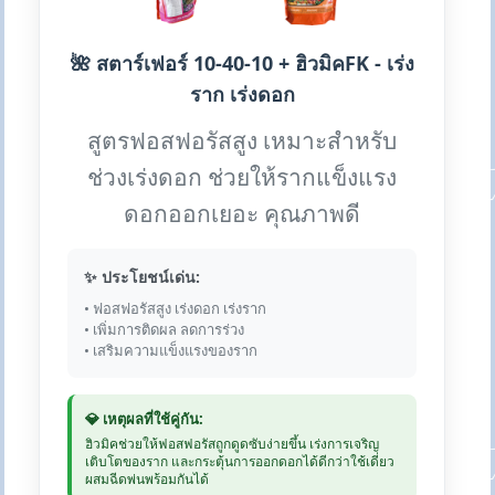
🌺 สตาร์เฟอร์ 10-40-10 + ฮิวมิคFK - เร่ง
ราก เร่งดอก
สูตรฟอสฟอรัสสูง เหมาะสำหรับ
ช่วงเร่งดอก ช่วยให้รากแข็งแรง
ดอกออกเยอะ คุณภาพดี
✨ ประโยชน์เด่น:
• ฟอสฟอรัสสูง เร่งดอก เร่งราก
• เพิ่มการติดผล ลดการร่วง
• เสริมความแข็งแรงของราก
💎 เหตุผลที่ใช้คู่กัน:
ฮิวมิคช่วยให้ฟอสฟอรัสถูกดูดซับง่ายขึ้น เร่งการเจริญ
เติบโตของราก และกระตุ้นการออกดอกได้ดีกว่าใช้เดี่ยว
ผสมฉีดพ่นพร้อมกันได้