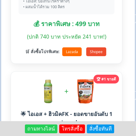
• ไอเอส: ป้องกันโรคราต่างๆ
• ผสมน้ำได้รวม 100 ลิตร
💰 ราคาพิเศษ : 499 บาท
(ปกติ 740 บาท ประหยัด 241 บาท!)
🛒 สั่งซื้อโปรพิเศษ:
Lazada
Shopee
🏆 #1 ขายดี
+
🌟 ไอเอส + ฮิวมิคFK - ยอดขายอันดับ 1
บน Lazada
ถามทางไลน์
โทรสั่งซื้อ
สั่งซื้อทันที
สินค้าขายดีที่สุดในหมวดโรคพืช