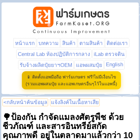
หน้าแรก
บทความ
สินค้า
ตามสินค้า
ติดต่อเรา
Central Lab ห้องปฏิบัติการกลาง
iLab ตรวจดิน
English
รับจ้างผลิตปุ๋ยยาฯOEM
แอพผสมปุ๋ย
📱 ติดตั้งแอพมือถือ ฟาร์มเกษตร ฟรี!ไม่มีเงื่อนไข
(รวมแอพผสมปุ๋ย และแอพเกษตรอื่นๆไว้ในแอพนี้)
<กลับหน้าค้นข้อมูล
แจ้งลิงค์ในเนื้อหาเสีย
🌳ป้องกัน กำจัดแมลงศัตรูพืช ด้วย
ชีวภัณฑ์ และสารอินทรีย์สกัด
คุณภาพดี อยู่ในตลาดมาแล้วกว่า 10