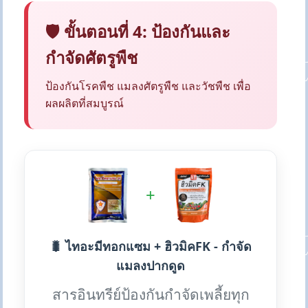
🛡️ ขั้นตอนที่ 4: ป้องกันและ
กำจัดศัตรูพืช
ป้องกันโรคพืช แมลงศัตรูพืช และวัชพืช เพื่อ
ผลผลิตที่สมบูรณ์
+
🐛 ไทอะมีทอกแซม + ฮิวมิคFK - กำจัด
แมลงปากดูด
สารอินทรีย์ป้องกันกำจัดเพลี้ยทุก