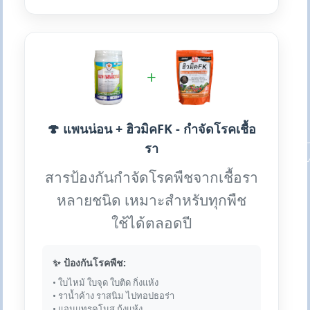
+
🍄 แพนน่อน + ฮิวมิคFK - กำจัดโรคเชื้อ
รา
สารป้องกันกำจัดโรคพืชจากเชื้อรา
หลายชนิด เหมาะสำหรับทุกพืช
ใช้ได้ตลอดปี
✨ ป้องกันโรคพืช:
• ใบไหม้ ใบจุด ใบติด กิ่งแห้ง
• ราน้ำค้าง ราสนิม ไปทอปธอร่า
• แอนแทรคโนส กุ้งแห้ง