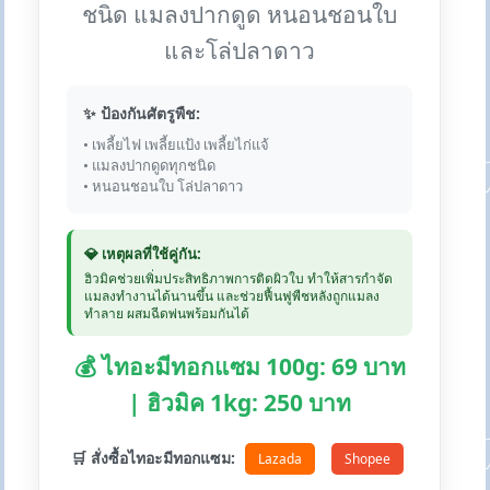
ชนิด แมลงปากดูด หนอนชอนใบ
และโล่ปลาดาว
✨ ป้องกันศัตรูพืช:
• เพลี้ยไฟ เพลี้ยแป้ง เพลี้ยไก่แจ้
• แมลงปากดูดทุกชนิด
• หนอนชอนใบ โล่ปลาดาว
💎 เหตุผลที่ใช้คู่กัน:
ฮิวมิคช่วยเพิ่มประสิทธิภาพการติดผิวใบ ทำให้สารกำจัด
แมลงทำงานได้นานขึ้น และช่วยฟื้นฟูพืชหลังถูกแมลง
ทำลาย ผสมฉีดพ่นพร้อมกันได้
💰 ไทอะมีทอกแซม 100g: 69 บาท
| ฮิวมิค 1kg: 250 บาท
🛒 สั่งซื้อไทอะมีทอกแซม:
Lazada
Shopee