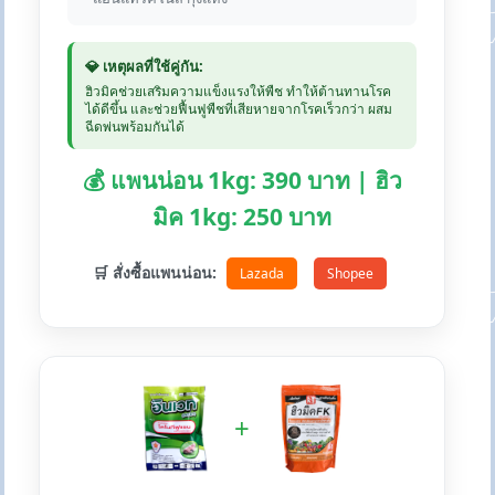
💎 เหตุผลที่ใช้คู่กัน:
ฮิวมิคช่วยเสริมความแข็งแรงให้พืช ทำให้ต้านทานโรค
ได้ดีขึ้น และช่วยฟื้นฟูพืชที่เสียหายจากโรคเร็วกว่า ผสม
ฉีดพ่นพร้อมกันได้
💰 แพนน่อน 1kg: 390 บาท | ฮิว
มิค 1kg: 250 บาท
🛒 สั่งซื้อแพนน่อน:
Lazada
Shopee
+