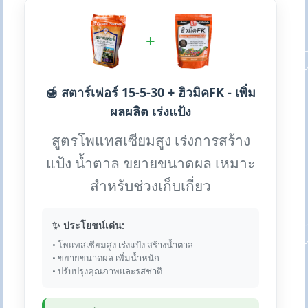
+
🍯 สตาร์เฟอร์ 15-5-30 + ฮิวมิคFK - เพิ่ม
ผลผลิต เร่งแป้ง
สูตรโพแทสเซียมสูง เร่งการสร้าง
แป้ง น้ำตาล ขยายขนาดผล เหมาะ
สำหรับช่วงเก็บเกี่ยว
✨ ประโยชน์เด่น:
• โพแทสเซียมสูง เร่งแป้ง สร้างน้ำตาล
• ขยายขนาดผล เพิ่มน้ำหนัก
• ปรับปรุงคุณภาพและรสชาติ