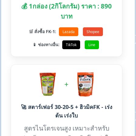
💰 1กล่อง (2กิโลกรัม) ราคา : 890
บาท
🛒 สั่งซื้อ FK-1:
Lazada
Shopee
📱 ช่องทางอื่น:
TikTok
Line
+
🚀 สตาร์เฟอร์ 30-20-5 + ฮิวมิคFK - เร่ง
ต้น เร่งใบ
สูตรไนโตรเจนสูง เหมาะสำหรับ