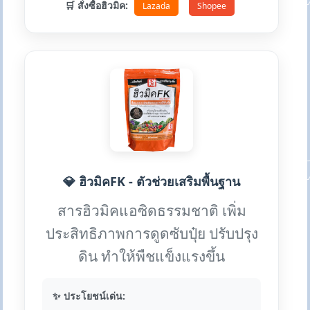
🛒 สั่งซื้อฮิวมิค:
Lazada
Shopee
💎 ฮิวมิคFK - ตัวช่วยเสริมพื้นฐาน
สารฮิวมิคแอซิดธรรมชาติ เพิ่ม
ประสิทธิภาพการดูดซับปุ๋ย ปรับปรุง
ดิน ทำให้พืชแข็งแรงขึ้น
✨ ประโยชน์เด่น: