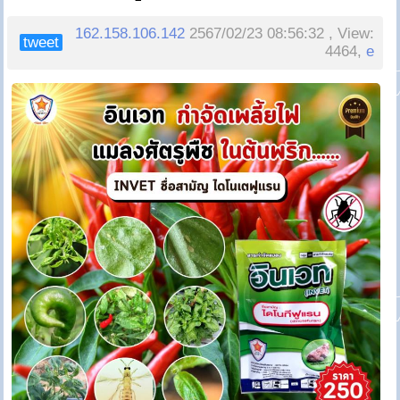
162.158.106.142
2567/02/23 08:56:32 , View:
tweet
4464,
e