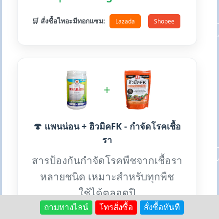
🛒 สั่งซื้อไทอะมีทอกแซม:
Lazada
Shopee
+
🍄 แพนน่อน + ฮิวมิคFK - กำจัดโรคเชื้อ
รา
สารป้องกันกำจัดโรคพืชจากเชื้อรา
หลายชนิด เหมาะสำหรับทุกพืช
ใช้ได้ตลอดปี
ถามทางไลน์
โทรสั่งซื้อ
สั่งซื้อทันที