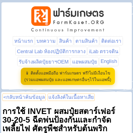
หน้าแรก
บทความ
สินค้า
ตามสินค้า
ติดต่อเรา
Central Lab ห้องปฏิบัติการกลาง
iLab ตรวจดิน
English
รับจ้างผลิตปุ๋ยยาฯOEM
แอพผสมปุ๋ย
📱 ติดตั้งแอพมือถือ ฟาร์มเกษตร ฟรี!ไม่มีเงื่อนไข
(รวมแอพผสมปุ๋ย และแอพเกษตรอื่นๆไว้ในแอพนี้)
<กลับหน้าค้นข้อมูล
แจ้งลิงค์ในเนื้อหาเสีย
การใช้ INVET ผสมปุ๋ยสตาร์เฟอร์
30-20-5 ฉีดพ่นป้องกันและกำจัด
เพลี้ยไฟ ศัตรูพืชสำหรับต้นพริก