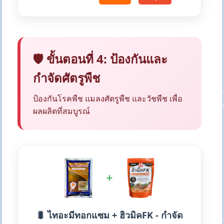
🛡️ ขั้นตอนที่ 4: ป้องกันและ
กำจัดศัตรูพืช
ป้องกันโรคพืช แมลงศัตรูพืช และวัชพืช เพื่อ
ผลผลิตที่สมบูรณ์
+
🐛 ไทอะมีทอกแซม + ฮิวมิคFK - กำจัด