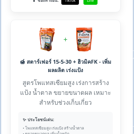
📱 ช่องทางอื่น:
TikTok
Line
+
🍯 สตาร์เฟอร์ 15-5-30 + ฮิวมิคFK - เพิ่ม
ผลผลิต เร่งแป้ง
สูตรโพแทสเซียมสูง เร่งการสร้าง
แป้ง น้ำตาล ขยายขนาดผล เหมาะ
สำหรับช่วงเก็บเกี่ยว
✨ ประโยชน์เด่น:
• โพแทสเซียมสูง เร่งแป้ง สร้างน้ำตาล
• ขยายขนาดผล เพิ่มน้ำหนัก