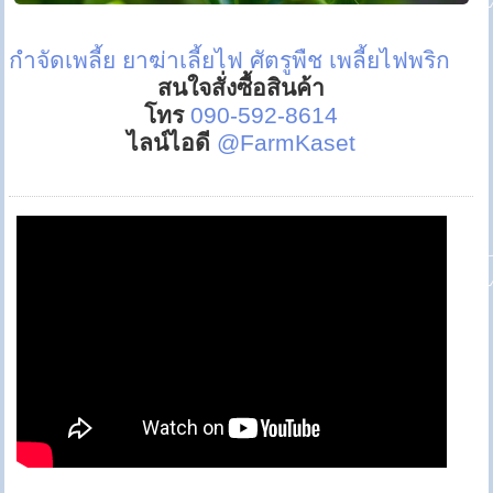
กำจัดเพลี้ย
ยาฆ่าเลี้ยไฟ
ศัตรูพืช
เพลี้ยไฟพริก
สนใจสั่งซื้อสินค้า
โทร
090-592-8614
ไลน์ไอดี
@FarmKaset