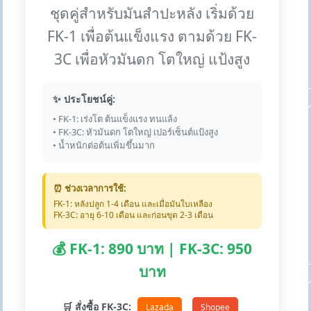
ชุดคู่สำหรับมันสำปะหลัง เริ่มด้วย
FK-1 เพื่อต้นแข็งแรง ตามด้วย FK-
3C เพื่อหัวมันดก โตใหญ่ แป้งสูง
✨ ประโยชน์คู่:
• FK-1: เร่งโต ต้นแข็งแรง ทนแล้ง
• FK-3C: หัวมันดก โตใหญ่ เปอร์เซ็นต์แป้งสูง
• น้ำหนักต่อต้นเพิ่มขึ้นมาก
⏰ ช่วงเวลาการใช้:
FK-1: หลังปลูก 1-4 เดือน และเมื่อมันใบเหลือง
FK-3C: อายุ 6-10 เดือน และก่อนขุด 2-3 เดือน
💰 FK-1: 890 บาท | FK-3C: 950
บาท
🛒 สั่งซื้อ FK-3C:
Lazada
Shopee