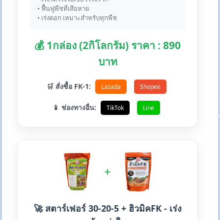
• ฟื้นฟูพืชที่เสียหาย
• เร่งดอก เหมาะสำหรับทุกพืช
💰 1กล่อง (2กิโลกรัม) ราคา : 890
บาท
🛒 สั่งซื้อ FK-1:
Lazada
Shopee
📱 ช่องทางอื่น:
TikTok
Line
+
🚀 สตาร์เฟอร์ 30-20-5 + ฮิวมิคFK - เร่ง