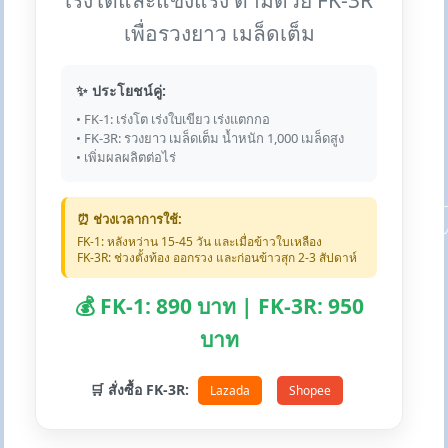
เร่งโตและแข็งแรง ตามด้วย FK-3R
เพื่อรวงยาว เมล็ดเต็ม
✨ ประโยชน์คู่:
• FK-1: เร่งโต เร่งใบเขียว เร่งแตกกอ
• FK-3R: รวงยาว เมล็ดเต็ม น้ำหนัก 1,000 เมล็ดสูง
• เพิ่มผลผลิตต่อไร่
⏰ ช่วงเวลาการใช้:
FK-1: หลังหว่าน 15-45 วัน และเมื่อข้าวใบเหลือง
FK-3R: ช่วงตั้งท้อง ออกรวง และก่อนข้าวสุก 2-3 สัปดาห์
💰 FK-1: 890 บาท | FK-3R: 950
บาท
🛒 สั่งซื้อ FK-3R:
Lazada
Shopee