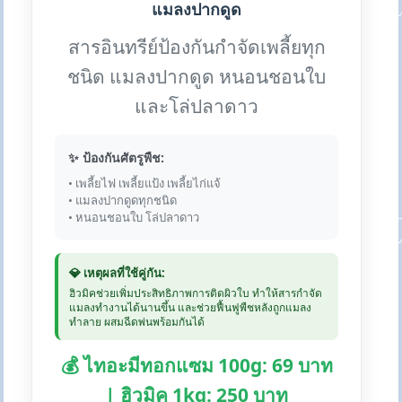
แมลงปากดูด
สารอินทรีย์ป้องกันกำจัดเพลี้ยทุก
ชนิด แมลงปากดูด หนอนชอนใบ
และโล่ปลาดาว
✨ ป้องกันศัตรูพืช:
• เพลี้ยไฟ เพลี้ยแป้ง เพลี้ยไก่แจ้
• แมลงปากดูดทุกชนิด
• หนอนชอนใบ โล่ปลาดาว
💎 เหตุผลที่ใช้คู่กัน:
ฮิวมิคช่วยเพิ่มประสิทธิภาพการติดผิวใบ ทำให้สารกำจัด
แมลงทำงานได้นานขึ้น และช่วยฟื้นฟูพืชหลังถูกแมลง
ทำลาย ผสมฉีดพ่นพร้อมกันได้
💰 ไทอะมีทอกแซม 100g: 69 บาท
| ฮิวมิค 1kg: 250 บาท