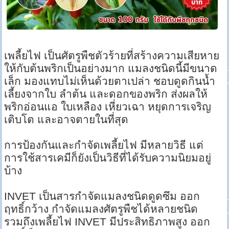
เพลี้ยไฟ เป็นศัตรูพืชตัวร้ายที่สร้างความเสียหาย
ให้กับต้นพริกเป็นอย่างมาก แมลงชนิดนี้มีขนาด
เล็ก มองแทบไม่เห็นด้วยตาเปล่า ชอบดูดกินน้ำ
เลี้ยงจากใบ ลำต้น และดอกของพริก ส่งผลให้
พริกอ่อนแอ ใบเหลือง เหี่ยวเฉา หยุดการเจริญ
เติบโต และอาจตายในที่สุด
การป้องกันและกำจัดเพลี้ยไฟ มีหลายวิธี แต่
การใช้สารเคมีก็ยังเป็นวิธีที่ได้รับความนิยมอยู่
บ้าง
INVET เป็นสารกำจัดแมลงชนิดดูดซึม ออก
ฤทธิ์กว้าง กำจัดแมลงศัตรูพืชได้หลายชนิด
รวมถึงเพลี้ยไฟ INVET มีประสิทธิภาพสูง ออก