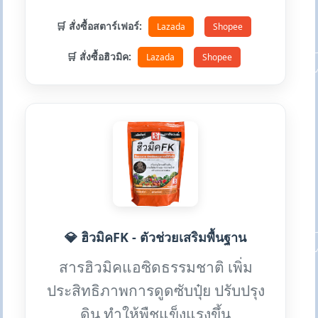
🛒 สั่งซื้อสตาร์เฟอร์:
Lazada
Shopee
🛒 สั่งซื้อฮิวมิค:
Lazada
Shopee
💎 ฮิวมิคFK - ตัวช่วยเสริมพื้นฐาน
สารฮิวมิคแอซิดธรรมชาติ เพิ่ม
ประสิทธิภาพการดูดซับปุ๋ย ปรับปรุง
ดิน ทำให้พืชแข็งแรงขึ้น