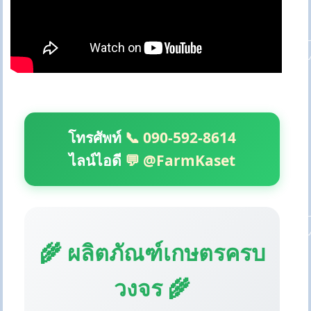
โทรศัพท์
📞 090-592-8614
ไลน์ไอดี
💬 @FarmKaset
🌾 ผลิตภัณฑ์เกษตรครบ
วงจร 🌾