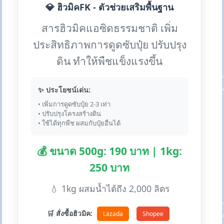
💎 ฮิวมิคFK - ตัวช่วยเสริมพื้นฐาน
สารฮิวมิคแอซิดธรรมชาติ เพิ่ม
ประสิทธิภาพการดูดซับปุ๋ย ปรับปรุง
ดิน ทำให้พืชแข็งแรงขึ้น
✨ ประโยชน์เด่น:
• เพิ่มการดูดซับปุ๋ย 2-3 เท่า
• ปรับปรุงโครงสร้างดิน
• ใช้ได้ทุกพืช ผสมกับปุ๋ยอื่นได้
💰 ขนาด 500g: 190 บาท | 1kg:
250 บาท
💧 1kg ผสมน้ำได้ถึง 2,000 ลิตร
🛒 สั่งซื้อฮิวมิค:
Lazada
Shopee