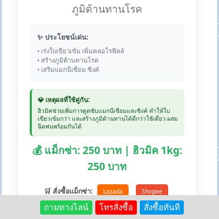
ภูมิต้านทานโรค
✨ ประโยชน์เด่น:
• เร่งใบเขียวเข้ม เพิ่มคลอโรฟิลล์
• สร้างภูมิต้านทานโรค
• เสริมแมกนีเซียม ซิงค์
💎 เหตุผลที่ใช้คู่กัน:
ฮิวมิคช่วยเพิ่มการดูดซับแมกนีเซียมและซิงค์ ทำให้ใบ
เขียวเข้มกว่า และสร้างภูมิต้านทานได้ดีกว่าใช้เดี่ยว ผสม
ฉีดพ่นพร้อมกันได้
💰 แม็กซ่า: 250 บาท | ฮิวมิค 1kg:
250 บาท
🛒 สั่งซื้อแม็กซ่า:
Lazada
Shopee
ถามทางไลน์
โทรสั่งซื้อ
สั่งซื้อทันที