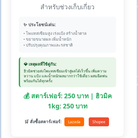
สำหรับช่วงเก็บเกี่ยว
✨ ประโยชน์เด่น:
• โพแทสเซียมสูง เร่งแป้ง สร้างน้ำตาล
• ขยายขนาดผล เพิ่มน้ำหนัก
• ปรับปรุงคุณภาพและรสชาติ
💎 เหตุผลที่ใช้คู่กัน:
ฮิวมิคช่วยส่งโพแทสเซียมเข้าสู่ผลได้เร็วขึ้น เพิ่มความ
หวาน แป้ง และน้ำหนักผลมากกว่าใช้เดี่ยว ผสมฉีดพ่น
พร้อมกันได้ทุกครั้ง
💰 สตาร์เฟอร์: 250 บาท | ฮิวมิค
1kg: 250 บาท
🛒 สั่งซื้อสตาร์เฟอร์:
Lazada
Shopee