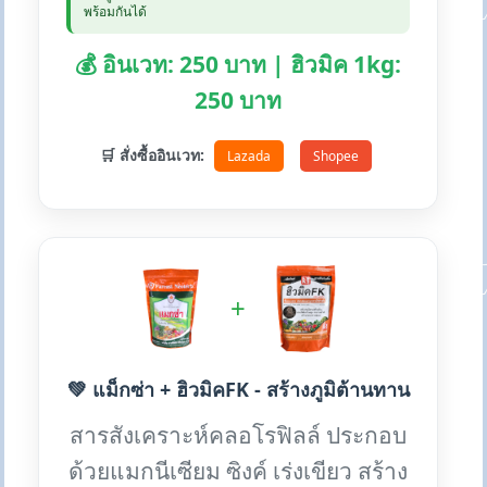
พร้อมกันได้
💰 อินเวท: 250 บาท | ฮิวมิค 1kg:
250 บาท
🛒 สั่งซื้ออินเวท:
Lazada
Shopee
+
💚 แม็กซ่า + ฮิวมิคFK - สร้างภูมิต้านทาน
สารสังเคราะห์คลอโรฟิลล์ ประกอบ
ด้วยแมกนีเซียม ซิงค์ เร่งเขียว สร้าง