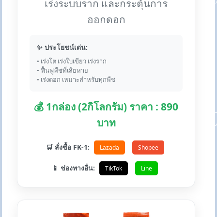
เร่งระบบราก และกระตุ้นการ
ออกดอก
✨ ประโยชน์เด่น:
• เร่งโต เร่งใบเขียว เร่งราก
• ฟื้นฟูพืชที่เสียหาย
• เร่งดอก เหมาะสำหรับทุกพืช
💰 1กล่อง (2กิโลกรัม) ราคา : 890
บาท
🛒 สั่งซื้อ FK-1:
Lazada
Shopee
📱 ช่องทางอื่น:
TikTok
Line