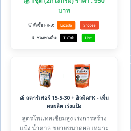
💰 1ชุด (2กิโลกรัม) ราคา : 950
บาท
🛒 สั่งซื้อ FK-3:
Lazada
Shopee
📱 ช่องทางอื่น:
TikTok
Line
+
🍯 สตาร์เฟอร์ 15-5-30 + ฮิวมิคFK - เพิ่ม
ผลผลิต เร่งแป้ง
สูตรโพแทสเซียมสูง เร่งการสร้าง
แป้ง น้ำตาล ขยายขนาดผล เหมาะ