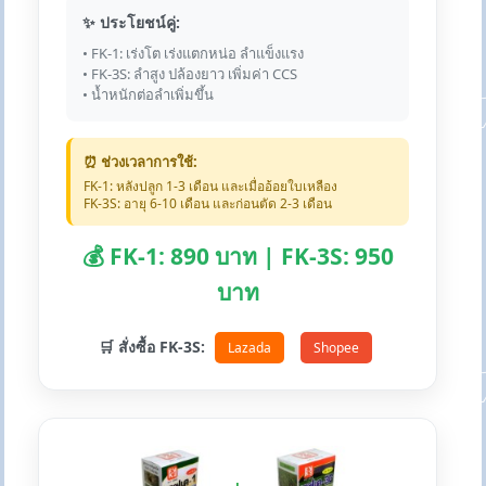
✨ ประโยชน์คู่:
• FK-1: เร่งโต เร่งแตกหน่อ ลำแข็งแรง
• FK-3S: ลำสูง ปล้องยาว เพิ่มค่า CCS
• น้ำหนักต่อลำเพิ่มขึ้น
⏰ ช่วงเวลาการใช้:
FK-1: หลังปลูก 1-3 เดือน และเมื่ออ้อยใบเหลือง
FK-3S: อายุ 6-10 เดือน และก่อนตัด 2-3 เดือน
💰 FK-1: 890 บาท | FK-3S: 950
บาท
🛒 สั่งซื้อ FK-3S:
Lazada
Shopee