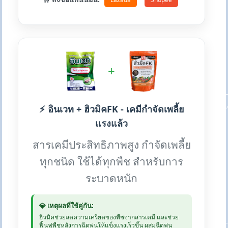
+
⚡ อินเวท + ฮิวมิคFK - เคมีกำจัดเพลี้ย
แรงแล้ว
สารเคมีประสิทธิภาพสูง กำจัดเพลี้ย
ทุกชนิด ใช้ได้ทุกพืช สำหรับการ
ระบาดหนัก
💎 เหตุผลที่ใช้คู่กัน:
ฮิวมิคช่วยลดความเครียดของพืชจากสารเคมี และช่วย
ฟื้นฟูพืชหลังการฉีดพ่นให้แข็งแรงเร็วขึ้น ผสมฉีดพ่น