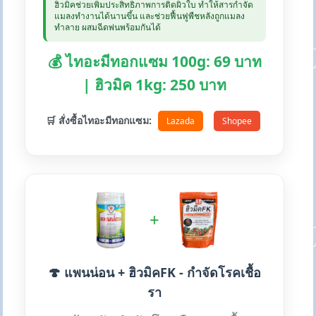
ฮิวมิคช่วยเพิ่มประสิทธิภาพการติดผิวใบ ทำให้สารกำจัด
แมลงทำงานได้นานขึ้น และช่วยฟื้นฟูพืชหลังถูกแมลง
ทำลาย ผสมฉีดพ่นพร้อมกันได้
💰 ไทอะมีทอกแซม 100g: 69 บาท
| ฮิวมิค 1kg: 250 บาท
🛒 สั่งซื้อไทอะมีทอกแซม:
Lazada
Shopee
+
🍄 แพนน่อน + ฮิวมิคFK - กำจัดโรคเชื้อ
รา