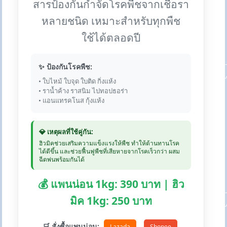
สารป้องกันกำจัดโรคพืชจากเชื้อรา
หลายชนิด เหมาะสำหรับทุกพืช
ใช้ได้ตลอดปี
✨ ป้องกันโรคพืช:
• ใบไหม้ ใบจุด ใบติด กิ่งแห้ง
• ราน้ำค้าง ราสนิม ไปทอปธอร่า
• แอนแทรคโนส กุ้งแห้ง
💎 เหตุผลที่ใช้คู่กัน:
ฮิวมิคช่วยเสริมความแข็งแรงให้พืช ทำให้ต้านทานโรค
ได้ดีขึ้น และช่วยฟื้นฟูพืชที่เสียหายจากโรคเร็วกว่า ผสม
ฉีดพ่นพร้อมกันได้
💰 แพนน่อน 1kg: 390 บาท | ฮิว
มิค 1kg: 250 บาท
🛒 สั่งซื้อแพนน่อน:
Lazada
Shopee